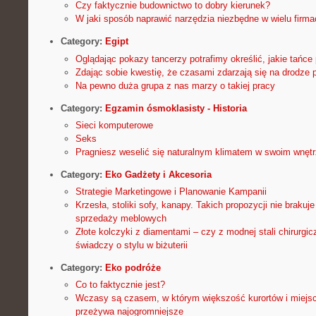
Czy faktycznie budownictwo to dobry kierunek?
W jaki sposób naprawić narzędzia niezbędne w wielu firm
Category:
Egipt
Oglądając pokazy tancerzy potrafimy określić, jakie tańce
Zdając sobie kwestię, że czasami zdarzają się na drodze 
Na pewno duża grupa z nas marzy o takiej pracy
Category:
Egzamin ósmoklasisty - Historia
Sieci komputerowe
Seks
Pragniesz weselić się naturalnym klimatem w swoim wnęt
Category:
Eko Gadżety i Akcesoria
Strategie Marketingowe i Planowanie Kampanii
Krzesła, stoliki sofy, kanapy. Takich propozycji nie braku
sprzedaży meblowych
Złote kolczyki z diamentami – czy z modnej stali chirurgic
świadczy o stylu w biżuterii
Category:
Eko podróże
Co to faktycznie jest?
Wczasy są czasem, w którym większość kurortów i miejsc
przeżywa najogromniejsze