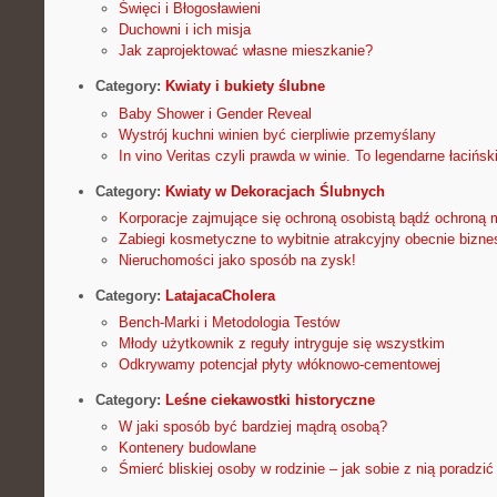
Święci i Błogosławieni
Duchowni i ich misja
Jak zaprojektować własne mieszkanie?
Category:
Kwiaty i bukiety ślubne
Baby Shower i Gender Reveal
Wystrój kuchni winien być cierpliwie przemyślany
In vino Veritas czyli prawda w winie. To legendarne łacińsk
Category:
Kwiaty w Dekoracjach Ślubnych
Korporacje zajmujące się ochroną osobistą bądź ochroną mi
Zabiegi kosmetyczne to wybitnie atrakcyjny obecnie bizne
Nieruchomości jako sposób na zysk!
Category:
LatajacaCholera
Bench-Marki i Metodologia Testów
Młody użytkownik z reguły intryguje się wszystkim
Odkrywamy potencjał płyty włóknowo-cementowej
Category:
Leśne ciekawostki historyczne
W jaki sposób być bardziej mądrą osobą?
Kontenery budowlane
Śmierć bliskiej osoby w rodzinie – jak sobie z nią poradzić