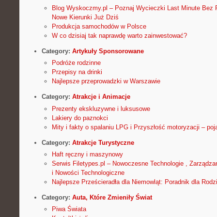
Blog Wyskoczmy.pl – Poznaj Wycieczki Last Minute Bez P
Nowe Kierunki Już Dziś
Produkcja samochodów w Polsce
W co dzisiaj tak naprawdę warto zainwestować?
Category:
Artykuły Sponsorowane
Podróże rodzinne
Przepisy na drinki
Najlepsze przeprowadzki w Warszawie
Category:
Atrakcje i Animacje
Prezenty ekskluzywne i luksusowe
Lakiery do paznokci
Mity i fakty o spalaniu LPG i Przyszłość motoryzacji – p
Category:
Atrakcje Turystyczne
Haft ręczny i maszynowy
Serwis Filetypes.pl – Nowoczesne Technologie , Zarządzan
i Nowości Technologiczne
Najlepsze Prześcieradła dla Niemowląt: Poradnik dla Rodz
Category:
Auta, Które Zmieniły Świat
Piwa Świata