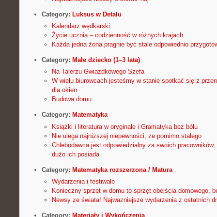
Category:
Luksus w Detalu
Kalendarz wędkarski
Życie ucznia – codzienność w różnych krajach
Każda jedna żona pragnie być stale odpowiednio przygotow
Category:
Małe dziecko (1–3 lata)
Na Talerzu Gwiazdkowego Szefa
W wielu biurowcach jesteśmy w stanie spotkać się z prze
dla okien
Budowa domu
Category:
Matematyka
Książki i literatura w oryginale i Gramatyka bez bólu
Nie ulega najniższej niepewności, że pomimo stałego
Chlebodawca jest odpowiedzialny za swoich pracowników, n
dużo ich posiada
Category:
Matematyka rozszerzona / Matura
Wydarzenia i festiwale
Konieczny sprzęt w domu to sprzęt obejścia domowego, b
Newsy ze świata! Najważniejsze wydarzenia z ostatnich dn
Category:
Materiały i Wykończenia