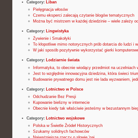
Category:
Liban
Pielęgnacja włosów
Czemu eksperci zalecają czytanie blogów tematycznych
Można być mistrzem w każdej dziedzinie – wiele zależy od 
Category:
Lingwistyka
Żywienie i Smakołyki
To kłopotliwe mimo notorycznych prób dotarcia do ludzi i 
W jaki sposób pozytywnie wykorzystać gierki komputerow
Category:
Lodziarnie świata
Informatyka, to obecnie wiodący przedmiot na uczelniach
Jest to względnie innowacyjna dziedzina, która świeci trium
Budowanie prywatnego domu jest nie lada wyzwaniem, jedn
Category:
Lotnictwo w Polsce
Odchudzanie Bez Presji
Kupowanie bielizny w internecie
Obecnie kiedy tak właściwie jesteśmy w bezustannym bie
Category:
Lotnictwo wojskowe
Polska w Świetle Źródeł Historycznych
Szukamy solidnych fachowców
Najważniejsze rzeczy o słowie 'naj