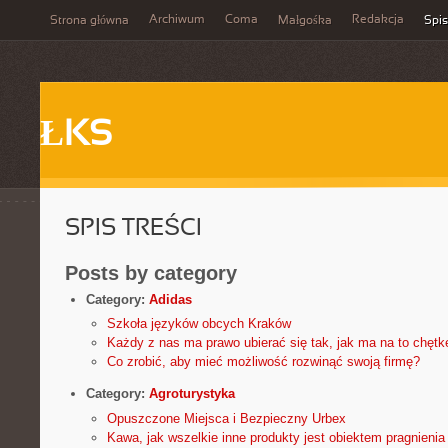
Archiwum
Coma
Redakcja
Strona główna
Małgośka
Spis
ŁKS
SPIS TREŚCI
Posts by category
Category:
Adidas
Szkoła języków obcych Kraków
Każdy z nas ma prawo ubierać się tak, jak ma na to chętk
Co zrobić, aby mieć możliwość rozwinąć swoją firmę?
Category:
Agroturystyka
Opuszczone Miejsca i Bezpieczny Urbex
Kawa, jak wszelkie inne produkty jest obiektem pragnienia 