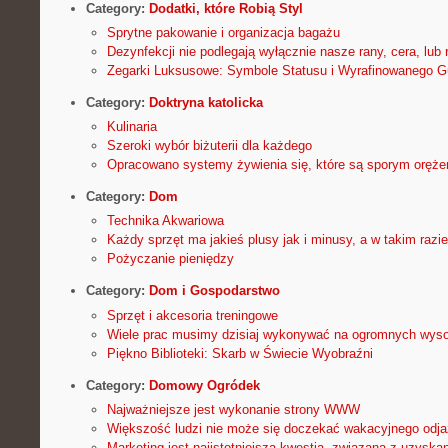
Category:
Dodatki, które Robią Styl
Sprytne pakowanie i organizacja bagażu
Dezynfekcji nie podlegają wyłącznie nasze rany, cera, lub 
Zegarki Luksusowe: Symbole Statusu i Wyrafinowanego G
Category:
Doktryna katolicka
Kulinaria
Szeroki wybór biżuterii dla każdego
Opracowano systemy żywienia się, które są sporym oręż
Category:
Dom
Technika Akwariowa
Każdy sprzęt ma jakieś plusy jak i minusy, a w takim razie
Pożyczanie pieniędzy
Category:
Dom i Gospodarstwo
Sprzęt i akcesoria treningowe
Wiele prac musimy dzisiaj wykonywać na ogromnych wys
Piękno Biblioteki: Skarb w Świecie Wyobraźni
Category:
Domowy Ogródek
Najważniejsze jest wykonanie strony WWW
Większość ludzi nie może się doczekać wakacyjnego odj
Marketing jest najistotniejszą kwestią, związaną z uzys