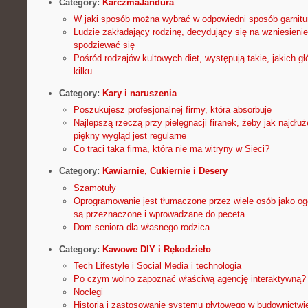
Category:
KarczmaJandura
W jaki sposób można wybrać w odpowiedni sposób garnitu
Ludzie zakładający rodzinę, decydujący się na wzniesien
spodziewać się
Pośród rodzajów kultowych diet, występują takie, jakich g
kilku
Category:
Kary i naruszenia
Poszukujesz profesjonalnej firmy, która absorbuje
Najlepszą rzeczą przy pielęgnacji firanek, żeby jak najdłu
piękny wygląd jest regularne
Co traci taka firma, która nie ma witryny w Sieci?
Category:
Kawiarnie, Cukiernie i Desery
Szamotuły
Oprogramowanie jest tłumaczone przez wiele osób jako ogól
są przeznaczone i wprowadzane do peceta
Dom seniora dla własnego rodzica
Category:
Kawowe DIY i Rękodzieło
Tech Lifestyle i Social Media i technologia
Po czym wolno zapoznać właściwą agencję interaktywną?
Noclegi
Historia i zastosowanie systemu płytowego w budownictwi