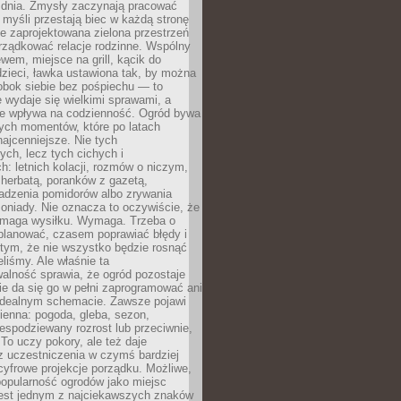
 dnia. Zmysły zaczynają pracować
a myśli przestają biec w każdą stronę
e zaprojektowana zielona przestrzeń
rządkować relacje rodzinne. Wspólny
ewem, miejsce na grill, kącik do
zieci, ławka ustawiona tak, by można
obok siebie bez pośpiechu — to
 wydaje się wielkimi sprawami, a
nie wpływa na codzienność. Ogród bywa
ych momentów, które po latach
najcenniejsze. Nie tych
ych, lecz tych cichych i
h: letnich kolacji, rozmów o niczym,
herbatą, poranków z gazetą,
adzenia pomidorów albo zrywania
oniady. Nie oznacza to oczywiście, że
ymaga wysiłku. Wymaga. Trzeba o
planować, czasem poprawiać błędy i
 tym, że nie wszystko będzie rosnąć
eliśmy. Ale właśnie ta
alność sprawia, że ogród pozostaje
Nie da się go w pełni zaprogramować ani
dealnym schemacie. Zawsze pojawi
ienna: pogoda, gleba, sezon,
iespodziewany rozrost lub przeciwnie,
 To uczy pokory, ale też daje
z uczestniczenia w czymś bardziej
cyfrowe projekcje porządku. Możliwe,
popularność ogrodów jako miejsc
jest jednym z najciekawszych znaków