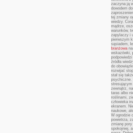
zaczyna ją w
dowodem dom
zaproszeniem
tej zmiany 
wiedzy. Cor
mądrze, osz
warunków, tw
zapylaczy i
pierwszym kr
sąsiadem, l
branżowa
na 
wskazówki, 
podpowiedzi
źródła wiedz
do obowiązku
rozwijać sto
stał się tak
psychiczne. 
stresującym
zewnątrz, na
taras albo ni
roślinami, z
człowieka in
ekranem. Nie
naukowe, ale
W ogrodzie 
powietrza, z
zmianę pory
spokojniej, 
naraz. Dobrz