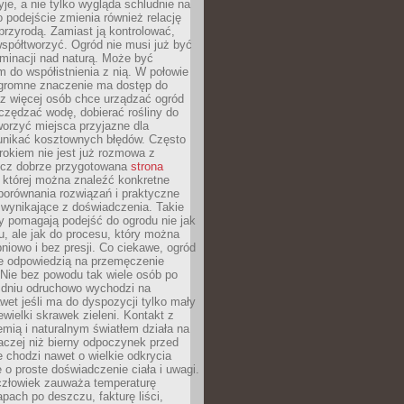
yje, a nie tylko wygląda schludnie na
o podejście zmienia również relację
przyrodą. Zamiast ją kontrolować,
spółtworzyć. Ogród nie musi już być
inacji nad naturą. Może być
 do współistnienia z nią. W połowie
ogromne znaczenie ma dostęp do
az więcej osób chce urządzać ogród
czędzać wodę, dobierać rośliny do
orzyć miejsca przyjazne dla
 unikać kosztownych błędów. Często
okiem nie jest już rozmowa z
ecz dobrze przygotowana
strona
której można znaleźć konkretne
porównania rozwiązań i praktyczne
 wynikające z doświadczenia. Takie
y pomagają podejść do ogrodu nie jak
, ale jak do procesu, który można
pniowo i bez presji. Co ciekawe, ogród
że odpowiedzią na przemęczenie
Nie bez powodu tak wiele osób po
 dniu odruchowo wychodzi na
wet jeśli ma do dyspozycji tylko mały
ewielki skrawek zieleni. Kontakt z
iemią i naturalnym światłem działa na
aczej niż bierny odpoczynek przed
 chodzi nawet o wielkie odkrycia
 o proste doświadczenie ciała i uwagi.
człowiek zauważa temperaturę
apach po deszczu, fakturę liści,