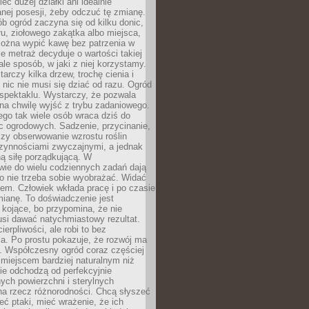
eć dużej działki ani idealnie
nej posesji, żeby odczuć tę zmianę.
ób ogród zaczyna się od kilku donic,
łu, ziołowego zakątka albo miejsca,
można wypić kawę bez patrzenia w
nie metraż decyduje o wartości takiej
 ale sposób, w jaki z niej korzystamy.
rczy kilka drzew, trochę cienia i
 nic nie musi się dziać od razu. Ogród
spektaklu. Wystarczy, że pozwala
na chwilę wyjść z trybu zadaniowego.
ego tak wiele osób wraca dziś do
c ogrodowych. Sadzenie, przycinanie,
zy obserwowanie wzrostu roślin
czynnościami zwyczajnymi, a jednak
ą siłę porządkującą. W
wie do wielu codziennych zadań dają
go nie trzeba sobie wyobrażać. Widać
em. Człowiek wkłada pracę i po czasie
ianę. To doświadczenie jest
kojące, bo przypomina, że nie
si dawać natychmiastowy rezultat.
ierpliwości, ale robi to bez
a. Po prostu pokazuje, że rozwój ma
. Współczesny ogród coraz częściej
ż miejscem bardziej naturalnym niż
ie odchodzą od perfekcyjnie
ych powierzchni i sterylnych
na rzecz różnorodności. Chcą słyszeć
eć ptaki, mieć wrażenie, że ich