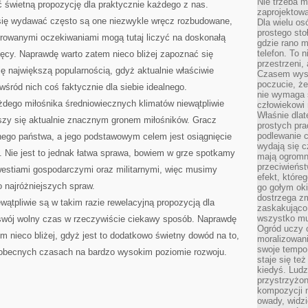
Nie trzeba mi
 świetną propozycję dla praktycznie każdego z nas.
zaprojektowa
ię wydawać często są one niezwykle wręcz rozbudowane,
Dla wielu os
prostego sto
rowanymi oczekiwaniami mogą tutaj liczyć na doskonałą
gdzie rano 
telefon. To 
ięcy. Naprawdę warto zatem nieco bliżej zapoznać się
przestrzeni,
ię największą popularnością, gdyż aktualnie właściwie
Czasem wysta
poczucie, że
wśród nich coś faktycznie dla siebie idealnego.
nie wymaga 
żdego miłośnika średniowiecznych klimatów niewątpliwie
człowiekowi 
Właśnie dlat
szy się aktualnie znacznym gronem miłośników. Gracz
prostych pra
podlewanie c
znego państwa, a jego podstawowym celem jest osiągnięcie
wydają się 
. Nie jest to jednak łatwa sprawa, bowiem w grze spotkamy
mają ogromn
przeciwieńst
estiami gospodarczymi oraz militarnymi, więc musimy
efekt, które
 najróżniejszych spraw.
go gołym oki
dostrzega zm
wątpliwie są w takim razie rewelacyjną propozycją dla
zaskakująco 
wszystko mu
swój wolny czas w rzeczywiście ciekawy sposób. Naprawdę
Ogród uczy c
m nieco bliżej, gdyż jest to dodatkowo świetny dowód na to,
moralizowani
swoje tempo
w obecnych czasach na bardzo wysokim poziomie rozwoju.
staje się te
kiedyś. Ludz
przystrzyżon
kompozycji 
owady, widzi