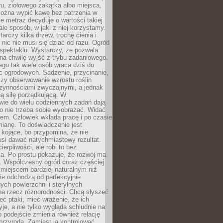
łu, ziołowego zakątka albo miejsca,
można wypić kawę bez patrzenia w
nie metraż decyduje o wartości takiej
 ale sposób, w jaki z niej korzystamy.
rczy kilka drzew, trochę cienia i
 nic nie musi się dziać od razu. Ogród
spektaklu. Wystarczy, że pozwala
na chwilę wyjść z trybu zadaniowego.
ego tak wiele osób wraca dziś do
c ogrodowych. Sadzenie, przycinanie,
zy obserwowanie wzrostu roślin
czynnościami zwyczajnymi, a jednak
ą siłę porządkującą. W
wie do wielu codziennych zadań dają
go nie trzeba sobie wyobrażać. Widać
em. Człowiek wkłada pracę i po czasie
ianę. To doświadczenie jest
kojące, bo przypomina, że nie
si dawać natychmiastowy rezultat.
ierpliwości, ale robi to bez
a. Po prostu pokazuje, że rozwój ma
. Współczesny ogród coraz częściej
ż miejscem bardziej naturalnym niż
ie odchodzą od perfekcyjnie
ych powierzchni i sterylnych
na rzecz różnorodności. Chcą słyszeć
eć ptaki, mieć wrażenie, że ich
yje, a nie tylko wygląda schludnie na
o podejście zmienia również relację
przyrodą. Zamiast ją kontrolować,