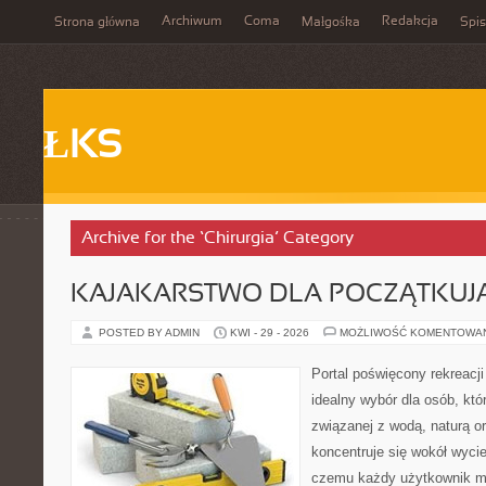
Archiwum
Coma
Redakcja
Strona główna
Małgośka
Spis
ŁKS
Archive for the ‘Chirurgia’ Category
KAJAKARSTWO DLA POCZĄTKUJ
POSTED BY ADMIN
KWI - 29 - 2026
MOŻLIWOŚĆ KOMENTOWA
Portal poświęcony rekreacj
idealny wybór dla osób, któr
związanej z wodą, naturą o
koncentruje się wokół wyci
czemu każdy użytkownik m