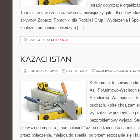
porady dotyczące organizac
To miejsce stworzone zarówno dla nowicjuszy, jak i dla doświad
spływów. Zobacz: Poradniki dla Rodzin i Grup i Wydarzenia i Spo
znaleźć kompendium wiedzy o […]
CATEGORIES:
CHIRURGIA
KAZACHSTAN
POSTED BY ADMIN
STY - 8 - 2026
MOŻLIWOŚĆ KOMENTOWAN
KoSamui.pl to serwis podróż
Azji Południowo-Wschodniej 
Południowo-Wschodniej. To
osobach, które chcą zamien
wyjeździe w przemyślaną st
bezproblemowy wyjazd. Str
pierwszego impulsu „chcę polecieć” aż po codzienność na miejscu
przez połączenia, miejsca do spania, po przemieszczanie się i ku