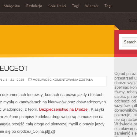
Redakcja
Tagi
Tagi
Małgośka
Spis Treści
Wieczór
SUB
PEUGEOT
Ogród przez 
przestrzeń u
PRAWO
LIS - 21 - 2025
MOŻLIWOŚĆ KOMENTOWANIA
ZOSTAŁA
dobrze wygl
JAZDY
I
spełniać kon
PEUGEOT
równy, rabat
o dokumentach kierowcy, kursach na prawo jazdy i testach
całość przew
odchodzi od 
 z myślą o kandydatach na kierowców oraz doświadczonych
wizytówką dl
ć wiadomości z teorii.
Bezpieczeństwo na Drodze
i Klasyki
domowników.
pokazuje, ja
rym złożone przepisy kodeksu drogowego są tłumaczone na
nie są nasta
agają przejść całą drogę od pierwszej myśli o prawie jazdy
W świecie pe
oczekiwań na
 się po drodze.([Colina.pl][2])
zamienić się