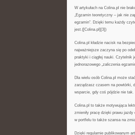
W artykułach na Colina.pl nie brak
„Egzamin teoretyczny – jak nie zap
egzamin”. Dzięki temu każdy czyte
jest.([Colina.pl][3])
Colina.pl kładzie nacisk na bezpi
najważniejsze zaczyna się po ode
praktyki i ciągłej nauki. Czytelnik
jednorazowego „zaliczenia egzami
Dla wielu osób Colina.pl może sta
zarządzasz czasem na powtórki, do
wsparcie, gdy coś pójdzie nie tak.
Colina.pl to także motywująca lekt
zmieniły pracę dzięki prawu jazdy
w portfelu to także szansa na zmian
Dzięki regularnie publikowanym ar