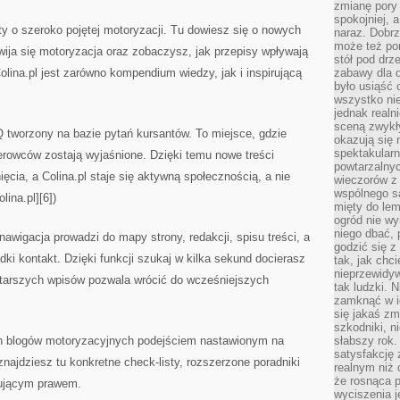
zmianę pory
spokojniej, 
y o szeroko pojętej motoryzacji. Tu dowiesz się o nowych
naraz. Dobrz
może też po
wija się motoryzacja oraz zobaczysz, jak przepisy wpływają
stół pod drz
olina.pl jest zarówno kompendium wiedzy, jak i inspirującą
zabawy dla d
było usiąść 
wszystko nie
jednak real
sceną zwykł
 tworzony na bazie pytań kursantów. To miejsce, gdzie
okazują się 
spektakularn
erowców zostają wyjaśnione. Dzięki temu nowe treści
powtarzalnyc
ęcia, a Colina.pl staje się aktywną społecznością, a nie
wieczorów z 
wspólnego s
lina.pl][6])
mięty do lem
ogród nie w
niego dbać, 
nawigacja prowadzi do mapy strony, redakcji, spisu treści, a
godzić się z
ki kontakt. Dzięki funkcji szukaj w kilka sekund docierasz
tak, jak chci
nieprzewidyw
 starszych wpisów pozwala wrócić do wcześniejszych
tak ludzki. 
zamknąć w i
się jakaś zm
szkodniki, n
nych blogów motoryzacyjnych podejściem nastawionym na
słabszy rok.
satysfakcję 
 znajdziesz tu konkretne check-listy, rozszerzone poradniki
realnym niż 
że rosnąca 
zującym prawem.
wyciszenia 