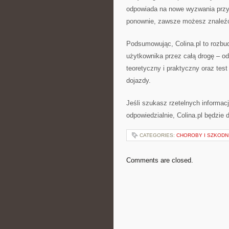
odpowiada na nowe wyzwania przys
ponownie, zawsze możesz znaleźć
Podsumowując, Colina.pl to rozbu
użytkownika przez całą drogę – od 
teoretyczny i praktyczny oraz tes
dojazdy.
Jeśli szukasz rzetelnych informacj
odpowiedzialnie, Colina.pl będzie
CATEGORIES:
CHOROBY I SZKODNI
Comments are closed.