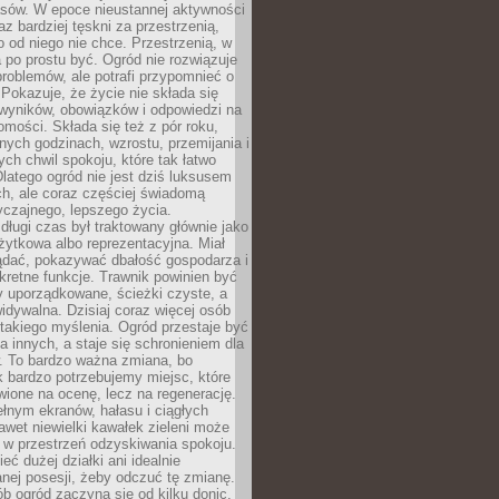
sów. W epoce nieustannej aktywności
az bardziej tęskni za przestrzenią,
o od niego nie chce. Przestrzenią, w
 po prostu być. Ogród nie rozwiązuje
roblemów, ale potrafi przypomnieć o
 Pokazuje, że życie nie składa się
 wyników, obowiązków i odpowiedzi na
omości. Składa się też z pór roku,
żnych godzinach, wzrostu, przemijania i
ych chwil spokoju, które tak łatwo
latego ogród nie jest dziś luksusem
h, ale coraz częściej świadomą
czajnego, lepszego życia.
długi czas był traktowany głównie jako
żytkowa albo reprezentacyjna. Miał
ądać, pokazywać dbałość gospodarza i
kretne funkcje. Trawnik powinien być
y uporządkowane, ścieżki czyste, a
idywalna. Dzisiaj coraz więcej osób
takiego myślenia. Ogród przestaje być
a innych, a staje się schronieniem dla
 To bardzo ważna zmiana, bo
k bardzo potrzebujemy miejsc, które
wione na ocenę, lecz na regenerację.
łnym ekranów, hałasu i ciągłych
wet niewielki kawałek zieleni może
 w przestrzeń odzyskiwania spokoju.
eć dużej działki ani idealnie
nej posesji, żeby odczuć tę zmianę.
ób ogród zaczyna się od kilku donic,