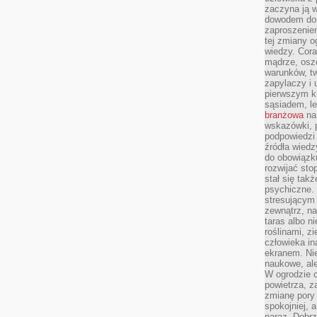
zaczyna ją w
dowodem dom
zaproszeniem
tej zmiany 
wiedzy. Cor
mądrze, osz
warunków, tw
zapylaczy i
pierwszym kr
sąsiadem, l
branżowa
na 
wskazówki, 
podpowiedzi
źródła wiedz
do obowiązku
rozwijać sto
stał się tak
psychiczne. 
stresującym
zewnątrz, na
taras albo ni
roślinami, z
człowieka in
ekranem. Nie
naukowe, ale
W ogrodzie 
powietrza, z
zmianę pory
spokojniej, 
naraz. Dobrz