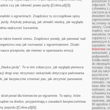
przestrzeń ż
zdjęciach. T
dzie czy jak odnowić prawo jazdy.([Colina.pl][3])
człowieka z 
zaczyna ją w
dowodem dom
oradniki o egzaminach. Znajdziesz tu szczegółowe opisy
zaproszeniem
jazdy. Artykuły pokazują, jak utrwalić wiedzę, jak wygląda
tej zmiany 
wiedzy. Cor
pełnia większość kursantów.
mądrze, osz
warunków, tw
zapylaczy i
o także kwestii stresu. Znajdziesz porady, jak panować nad
pierwszym kr
organizmu oraz jak rozmawiać z egzaminatorem. Dzięki
sąsiadem, l
branżowa
na 
 nauce przepisów, ale również w opanowaniu emocji.
wskazówki, 
podpowiedzi
źródła wiedz
do obowiązku
 „Nauka jazdy”. To w nim zobaczysz, jak wygląda pierwsza
rozwijać sto
stał się tak
cji drogi oraz otrzymasz wskazówki dotyczące parkowania.
psychiczne. 
stresującym
ób, jak bezpiecznie zmieniać pas, jak utrzymać panowanie
zewnątrz, na
taras albo ni
roślinami, z
człowieka in
 dział porad dla kierowców po egzaminie. To wpisy, które
ekranem. Nie
naukowe, ale
sądnie na drodze, przypominają o zasadach bezpieczeństwa
W ogrodzie 
y pojazdu.([Colina.pl][6])
powietrza, z