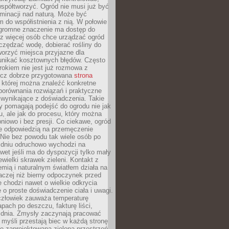
spółtworzyć. Ogród nie musi już być
inacji nad naturą. Może być
 do współistnienia z nią. W połowie
ogromne znaczenie ma dostęp do
az więcej osób chce urządzać ogród
czędzać wodę, dobierać rośliny do
orzyć miejsca przyjazne dla
 unikać kosztownych błędów. Często
okiem nie jest już rozmowa z
ecz dobrze przygotowana
strona
której można znaleźć konkretne
porównania rozwiązań i praktyczne
 wynikające z doświadczenia. Takie
y pomagają podejść do ogrodu nie jak
, ale jak do procesu, który można
pniowo i bez presji. Co ciekawe, ogród
że odpowiedzią na przemęczenie
Nie bez powodu tak wiele osób po
 dniu odruchowo wychodzi na
wet jeśli ma do dyspozycji tylko mały
ewielki skrawek zieleni. Kontakt z
iemią i naturalnym światłem działa na
aczej niż bierny odpoczynek przed
 chodzi nawet o wielkie odkrycia
 o proste doświadczenie ciała i uwagi.
człowiek zauważa temperaturę
apach po deszczu, fakturę liści,
 dnia. Zmysły zaczynają pracować
a myśli przestają biec w każdą stronę
e zaprojektowana zielona przestrzeń