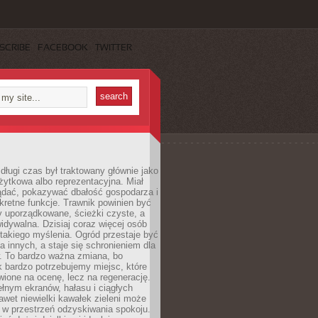
SCRIBE
FACEBOOK
TWITTER
długi czas był traktowany głównie jako
żytkowa albo reprezentacyjna. Miał
ądać, pokazywać dbałość gospodarza i
kretne funkcje. Trawnik powinien być
y uporządkowane, ścieżki czyste, a
idywalna. Dzisiaj coraz więcej osób
takiego myślenia. Ogród przestaje być
a innych, a staje się schronieniem dla
 To bardzo ważna zmiana, bo
k bardzo potrzebujemy miejsc, które
wione na ocenę, lecz na regenerację.
łnym ekranów, hałasu i ciągłych
wet niewielki kawałek zieleni może
 w przestrzeń odzyskiwania spokoju.