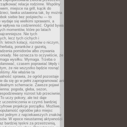
rządkować relacje rodzinne. Wspólny
ewem, miejsce na grill, kącik do
zieci, ławka ustawiona tak, by można
obok siebie bez pośpiechu — to
 wydaje się wielkimi sprawami, a
nie wpływa na codzienność. Ogród bywa
ych momentów, które po latach
najcenniejsze. Nie tych
ych, lecz tych cichych i
h: letnich kolacji, rozmów o niczym,
herbatą, poranków z gazetą,
adzenia pomidorów albo zrywania
oniady. Nie oznacza to oczywiście, że
ymaga wysiłku. Wymaga. Trzeba o
planować, czasem poprawiać błędy i
 tym, że nie wszystko będzie rosnąć
eliśmy. Ale właśnie ta
alność sprawia, że ogród pozostaje
Nie da się go w pełni zaprogramować ani
dealnym schemacie. Zawsze pojawi
ienna: pogoda, gleba, sezon,
iespodziewany rozrost lub przeciwnie,
 To uczy pokory, ale też daje
z uczestniczenia w czymś bardziej
cyfrowe projekcje porządku. Możliwe,
popularność ogrodów jako miejsc
jest jednym z najciekawszych znaków
sów. W epoce nieustannej aktywności
az bardziej tęskni za przestrzenią,