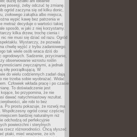
eć dużej działki ani idealnie
nej posesji, żeby odczuć tę zmianę.
ób ogród zaczyna się od kilku donic,
łu, ziołowego zakątka albo miejsca,
można wypić kawę bez patrzenia w
nie metraż decyduje o wartości takiej
 ale sposób, w jaki z niej korzystamy.
rczy kilka drzew, trochę cienia i
 nic nie musi się dziać od razu. Ogród
spektaklu. Wystarczy, że pozwala
na chwilę wyjść z trybu zadaniowego.
ego tak wiele osób wraca dziś do
c ogrodowych. Sadzenie, przycinanie,
zy obserwowanie wzrostu roślin
czynnościami zwyczajnymi, a jednak
ą siłę porządkującą. W
wie do wielu codziennych zadań dają
go nie trzeba sobie wyobrażać. Widać
em. Człowiek wkłada pracę i po czasie
ianę. To doświadczenie jest
kojące, bo przypomina, że nie
si dawać natychmiastowy rezultat.
ierpliwości, ale robi to bez
a. Po prostu pokazuje, że rozwój ma
. Współczesny ogród coraz częściej
ż miejscem bardziej naturalnym niż
ie odchodzą od perfekcyjnie
ych powierzchni i sterylnych
na rzecz różnorodności. Chcą słyszeć
eć ptaki, mieć wrażenie, że ich