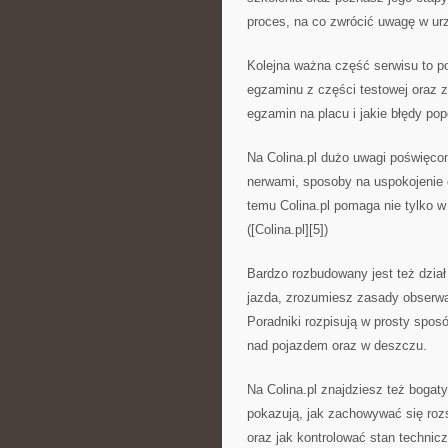
proces, na co zwrócić uwagę w urzę
Kolejna ważna część serwisu to p
egzaminu z części testowej oraz z 
egzamin na placu i jakie błędy po
Na Colina.pl dużo uwagi poświęcon
nerwami, sposoby na uspokojenie 
temu Colina.pl pomaga nie tylko w
([Colina.pl][5])
Bardzo rozbudowany jest też dział
jazda, zrozumiesz zasady obserwa
Poradniki rozpisują w prosty spos
nad pojazdem oraz w deszczu.
Na Colina.pl znajdziesz też bogaty
pokazują, jak zachowywać się roz
oraz jak kontrolować stan techniczn