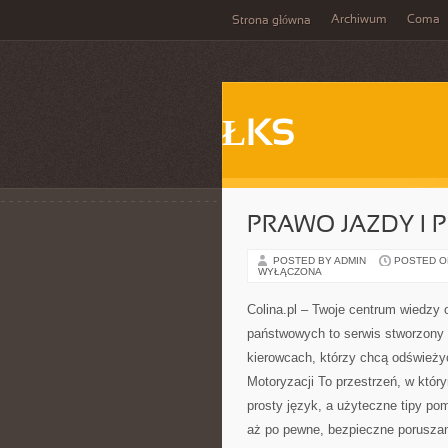
Archiwum
Coma
Strona główna
ŁKS
PRAWO JAZDY I 
POSTED BY ADMIN
POSTED ON 
WYŁĄCZONA
Colina.pl – Twoje centrum wiedzy 
państwowych to serwis stworzony
kierowcach, którzy chcą odświeży
Motoryzacji To przestrzeń, w któ
prosty język, a użyteczne tipy pom
aż po pewne, bezpieczne poruszanie