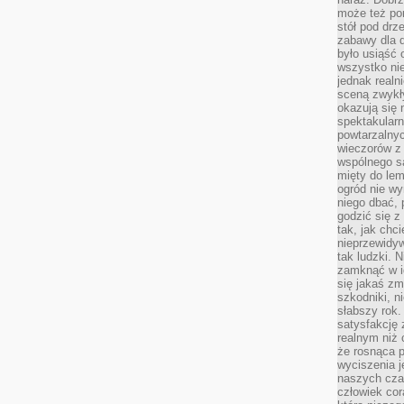
może też po
stół pod drz
zabawy dla d
było usiąść 
wszystko nie
jednak real
sceną zwykł
okazują się 
spektakularn
powtarzalnyc
wieczorów z 
wspólnego s
mięty do lem
ogród nie w
niego dbać, 
godzić się z
tak, jak chci
nieprzewidyw
tak ludzki. 
zamknąć w i
się jakaś zm
szkodniki, n
słabszy rok.
satysfakcję 
realnym niż 
że rosnąca 
wyciszenia 
naszych cza
człowiek cor