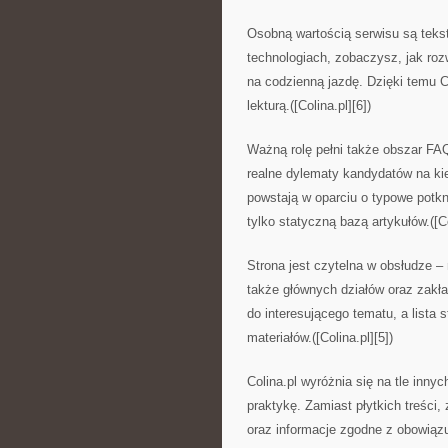
Osobną wartością serwisu są tekst
technologiach, zobaczysz, jak roz
na codzienną jazdę. Dzięki temu C
lekturą.([Colina.pl][6])
Ważną rolę pełni także obszar FAQ
realne dylematy kandydatów na ki
powstają w oparciu o typowe potkni
tylko statyczną bazą artykułów.([Co
Strona jest czytelna w obsłudze – 
także głównych działów oraz zakład
do interesującego tematu, a lista
materiałów.([Colina.pl][5])
Colina.pl wyróżnia się na tle in
praktykę. Zamiast płytkich treści,
oraz informacje zgodne z obowią