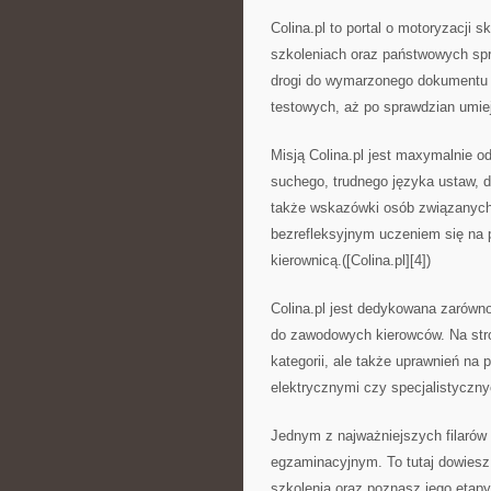
Colina.pl to portal o motoryzacji
szkoleniach oraz państwowych spr
drogi do wymarzonego dokumentu –
testowych, aż po sprawdzian umieję
Misją Colina.pl jest maxymalnie 
suchego, trudnego języka ustaw, d
także wskazówki osób związanych z
bezrefleksyjnym uczeniem się na
kierownicą.([Colina.pl][4])
Colina.pl jest dedykowana zarówn
do zawodowych kierowców. Na stron
kategorii, ale także uprawnień na
elektrycznymi czy specjalistycznyc
Jednym z najważniejszych filarów
egzaminacyjnym. To tutaj dowiesz
szkolenia oraz poznasz jego etapy