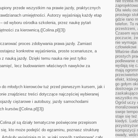
Nie trzeba mi
zaprojektowa
 skupiony przede wszystkim na prawie jazdy, praktycznych
Dla wielu os
prostego sto
awdzianach umiejętności. Autorzy wyjaśniają każdy etap
gdzie rano 
 od wyboru ośrodka szkolenia, przez naukę pytań
telefon. To 
przestrzeni,
tności za kierownicą.([Colina.pl][3])
Czasem wysta
poczucie, że
nie wymaga 
odczarować proces zdobywania prawa jazdy. Zamiast
człowiekowi 
ostajesz konkretne wyjaśnienia, proste scenariusze, a
Właśnie dlat
prostych pra
 nauką jazdy. Dzięki temu nauka nie jest tylko
podlewanie c
wydają się 
 pamięć, lecz budowaniem właściwych nawyków za
mają ogromn
przeciwieńst
efekt, które
go gołym oki
o do młodych kierowców tuż przed pierwszym kursem, jak i
dostrzega zm
zaskakująco 
ie znajdziesz treści dotyczące najczęściej wybieranej
wszystko mu
 pojazdy ciężarowe i autobusy, jazdy samochodami
Ogród uczy c
moralizowani
h kursów.([Colina.pl][3])
swoje tempo
staje się te
kiedyś. Ludz
 Colina.pl są działy tematyczne poświęcone przepisom
przystrzyżon
 się, kto może podejść do egzaminu, poznasz strukturę
kompozycji 
owady, widzi
. Artykuły wyjaśniają m.in. w jaki sposób zaplanować cały