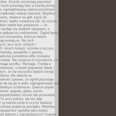
 dnia. Zmysły zaczynają pracować
a myśli przestają biec w każdą stronę
e zaprojektowana zielona przestrzeń
rządkować relacje rodzinne. Wspólny
ewem, miejsce na grill, kącik do
zieci, ławka ustawiona tak, by można
obok siebie bez pośpiechu — to
 wydaje się wielkimi sprawami, a
nie wpływa na codzienność. Ogród bywa
ych momentów, które po latach
najcenniejsze. Nie tych
ych, lecz tych cichych i
h: letnich kolacji, rozmów o niczym,
herbatą, poranków z gazetą,
adzenia pomidorów albo zrywania
oniady. Nie oznacza to oczywiście, że
ymaga wysiłku. Wymaga. Trzeba o
planować, czasem poprawiać błędy i
 tym, że nie wszystko będzie rosnąć
eliśmy. Ale właśnie ta
alność sprawia, że ogród pozostaje
Nie da się go w pełni zaprogramować ani
dealnym schemacie. Zawsze pojawi
ienna: pogoda, gleba, sezon,
iespodziewany rozrost lub przeciwnie,
 To uczy pokory, ale też daje
z uczestniczenia w czymś bardziej
cyfrowe projekcje porządku. Możliwe,
popularność ogrodów jako miejsc
jest jednym z najciekawszych znaków