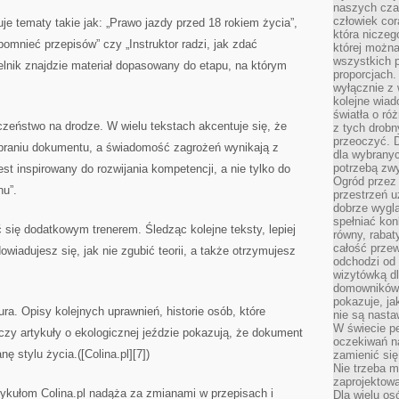
naszych cza
człowiek cor
uje tematy takie jak: „Prawo jazdy przed 18 rokiem życia”,
która niczeg
omnieć przepisów” czy „Instruktor radzi, jak zdać
której można
wszystkich p
lnik znajdzie materiał dopasowany do etapu, na którym
proporcjach.
wyłącznie z
kolejne wiad
światła o ró
eczeństwo na drodze. W wielu tekstach akcentuje się, że
z tych drobn
przeoczyć. D
braniu dokumentu, a świadomość zagrożeń wynikają z
dla wybranyc
potrzebą zwy
 jest inspirowany do rozwijania kompetencji, a nie tylko do
Ogród przez 
nu”.
przestrzeń u
dobrze wygl
spełniać kon
ć się dodatkowym trenerem. Śledząc kolejne teksty, lepiej
równy, rabat
całość przew
wiadujesz się, jak nie zgubić teorii, a także otrzymujesz
odchodzi od 
wizytówką dl
domowników.
pokazuje, ja
ura. Opisy kolejnych uprawnień, historie osób, które
nie są nasta
W świecie pe
 czy artykuły o ekologicznej jeździe pokazują, że dokument
oczekiwań na
ę stylu życia.([Colina.pl][7])
zamienić się
Nie trzeba mi
zaprojektowa
tykułom Colina.pl nadąża za zmianami w przepisach i
Dla wielu os