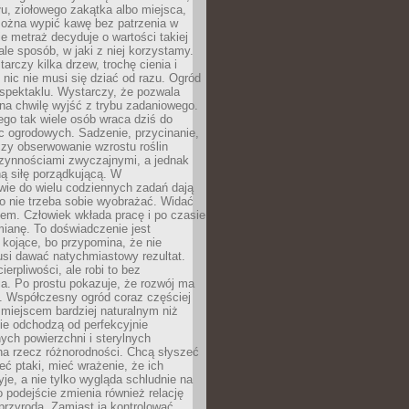
łu, ziołowego zakątka albo miejsca,
można wypić kawę bez patrzenia w
nie metraż decyduje o wartości takiej
 ale sposób, w jaki z niej korzystamy.
rczy kilka drzew, trochę cienia i
 nic nie musi się dziać od razu. Ogród
spektaklu. Wystarczy, że pozwala
na chwilę wyjść z trybu zadaniowego.
ego tak wiele osób wraca dziś do
c ogrodowych. Sadzenie, przycinanie,
zy obserwowanie wzrostu roślin
czynnościami zwyczajnymi, a jednak
ą siłę porządkującą. W
wie do wielu codziennych zadań dają
go nie trzeba sobie wyobrażać. Widać
em. Człowiek wkłada pracę i po czasie
ianę. To doświadczenie jest
kojące, bo przypomina, że nie
si dawać natychmiastowy rezultat.
ierpliwości, ale robi to bez
a. Po prostu pokazuje, że rozwój ma
. Współczesny ogród coraz częściej
ż miejscem bardziej naturalnym niż
ie odchodzą od perfekcyjnie
ych powierzchni i sterylnych
na rzecz różnorodności. Chcą słyszeć
eć ptaki, mieć wrażenie, że ich
yje, a nie tylko wygląda schludnie na
o podejście zmienia również relację
przyrodą. Zamiast ją kontrolować,