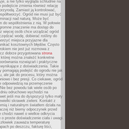
yje, a nie tylko wygląda schludnie na
o podejście zmienia również relację
przyrodą. Zamiast ją kontrolować,
spółtworzyć. Ogród nie musi już być
inacji nad naturą. Może być
 do współistnienia z nią. W połowie
ogromne znaczenie ma dostęp do
az więcej osób chce urządzać ogród
czędzać wodę, dobierać rośliny do
orzyć miejsca przyjazne dla
 unikać kosztownych błędów. Często
okiem nie jest już rozmowa z
ecz dobrze przygotowana
strona
której można znaleźć konkretne
porównania rozwiązań i praktyczne
 wynikające z doświadczenia. Takie
y pomagają podejść do ogrodu nie jak
, ale jak do procesu, który można
pniowo i bez presji. Co ciekawe, ogród
że odpowiedzią na przemęczenie
Nie bez powodu tak wiele osób po
 dniu odruchowo wychodzi na
wet jeśli ma do dyspozycji tylko mały
ewielki skrawek zieleni. Kontakt z
iemią i naturalnym światłem działa na
aczej niż bierny odpoczynek przed
 chodzi nawet o wielkie odkrycia
 o proste doświadczenie ciała i uwagi.
człowiek zauważa temperaturę
apach po deszczu, fakturę liści,