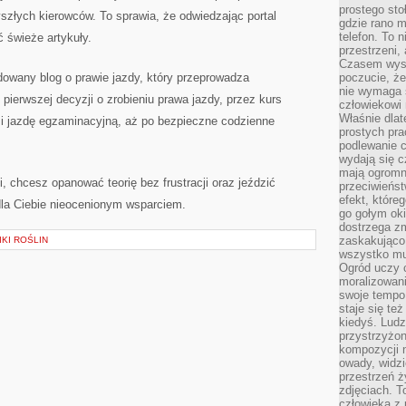
prostego sto
złych kierowców. To sprawia, że odwiedzając portal
gdzie rano 
telefon. To 
 świeże artykuły.
przestrzeni,
Czasem wysta
dowany blog o prawie jazdy, który przeprowadza
poczucie, że
nie wymaga 
pierwszej decyzji o zrobieniu prawa jazdy, przez kurs
człowiekowi 
Właśnie dlat
t i jazdę egzaminacyjną, aż po bezpieczne codzienne
prostych pra
podlewanie c
wydają się 
mają ogromn
i, chcesz opanować teorię bez frustracji oraz jeździć
przeciwieńst
efekt, które
 dla Ciebie nieocenionym wsparciem.
go gołym oki
dostrzega zm
zaskakująco 
KI ROŚLIN
wszystko mu
Ogród uczy c
moralizowani
swoje tempo
staje się te
kiedyś. Ludz
przystrzyżon
kompozycji 
owady, widzi
przestrzeń ż
zdjęciach. T
człowieka z 