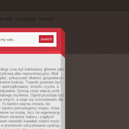
SCRIBE
FACEBOOK
TWITTER
długi czas był traktowany głównie jako
żytkowa albo reprezentacyjna. Miał
ądać, pokazywać dbałość gospodarza i
kretne funkcje. Trawnik powinien być
y uporządkowane, ścieżki czyste, a
idywalna. Dzisiaj coraz więcej osób
takiego myślenia. Ogród przestaje być
a innych, a staje się schronieniem dla
 To bardzo ważna zmiana, bo
k bardzo potrzebujemy miejsc, które
wione na ocenę, lecz na regenerację.
łnym ekranów, hałasu i ciągłych
wet niewielki kawałek zieleni może
 w przestrzeń odzyskiwania spokoju.