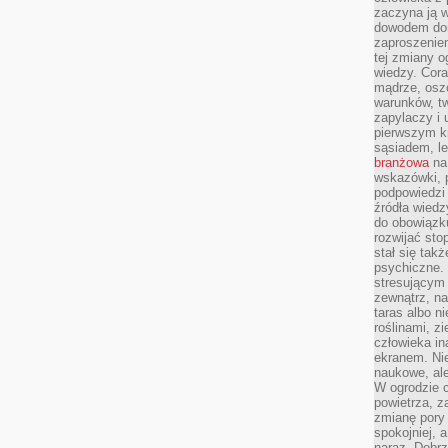
zaczyna ją w
dowodem dom
zaproszeniem
tej zmiany 
wiedzy. Cor
mądrze, osz
warunków, tw
zapylaczy i
pierwszym kr
sąsiadem, l
branżowa
na 
wskazówki, 
podpowiedzi
źródła wiedz
do obowiązku
rozwijać sto
stał się tak
psychiczne. 
stresującym
zewnątrz, na
taras albo ni
roślinami, z
człowieka in
ekranem. Nie
naukowe, ale
W ogrodzie 
powietrza, z
zmianę pory
spokojniej, 
naraz. Dobrz