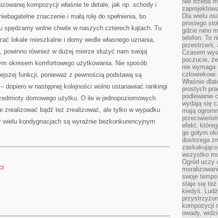
Nie trzeba mi
izowanej kompozycji właśnie te detale, jak np. schody i
zaprojektowa
Dla wielu os
iebagatelne znaczenie i małą rolę do spełnienia, bo
prostego sto
oju spędzamy wolne chwile w naszych czterech kątach. Tu
gdzie rano 
telefon. To 
dzać lokale mieszkalne i domy wedle własnego uznania,
przestrzeni,
e, powinno również w dużej mierze służyć nam swoją
Czasem wysta
poczucie, że
szym okresem komfortowego użytkowania. Nie sposób
nie wymaga 
człowiekowi 
niejszej funkcji, ponieważ z pewnością podstawą są
Właśnie dlat
 – dopiero w następnej kolejności wolno ustanawiać rankingi
prostych pra
podlewanie c
rzedmioty domowego użytku. O ile w jednopoziomowych
wydają się 
e zrealizować bądź też zrealizować, ale tylko w wypadku
mają ogromn
przeciwieńst
zy wielu kondygnacjach są wyraźnie bezkonkurencyjnym
efekt, które
go gołym oki
dostrzega zm
zaskakująco 
wszystko mu
Ogród uczy c
ci
moralizowani
swoje tempo
staje się te
kiedyś. Ludz
przystrzyżon
kompozycji 
owady, widzi