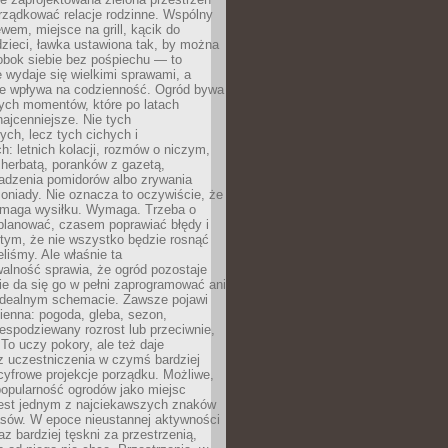
rządkować relacje rodzinne. Wspólny
ewem, miejsce na grill, kącik do
zieci, ławka ustawiona tak, by można
obok siebie bez pośpiechu — to
 wydaje się wielkimi sprawami, a
nie wpływa na codzienność. Ogród bywa
ych momentów, które po latach
najcenniejsze. Nie tych
ych, lecz tych cichych i
h: letnich kolacji, rozmów o niczym,
herbatą, poranków z gazetą,
adzenia pomidorów albo zrywania
oniady. Nie oznacza to oczywiście, że
ymaga wysiłku. Wymaga. Trzeba o
planować, czasem poprawiać błędy i
 tym, że nie wszystko będzie rosnąć
eliśmy. Ale właśnie ta
alność sprawia, że ogród pozostaje
Nie da się go w pełni zaprogramować ani
dealnym schemacie. Zawsze pojawi
ienna: pogoda, gleba, sezon,
iespodziewany rozrost lub przeciwnie,
 To uczy pokory, ale też daje
z uczestniczenia w czymś bardziej
cyfrowe projekcje porządku. Możliwe,
popularność ogrodów jako miejsc
jest jednym z najciekawszych znaków
sów. W epoce nieustannej aktywności
az bardziej tęskni za przestrzenią,