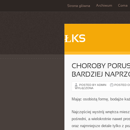
Archiwum
Coma
Strona główna
ŁKS
CHOROBY PORUSZ
BARDZIEJ NAPR
POSTED BY ADMIN
POSTED ON
WYŁĄCZONA
Mając osobistą formę, bodajże każd
Najczęściej wystrój wnętrza mies
pośredni, a wielokrotnie nawet p
oraz najmniejsze detale tylko z p