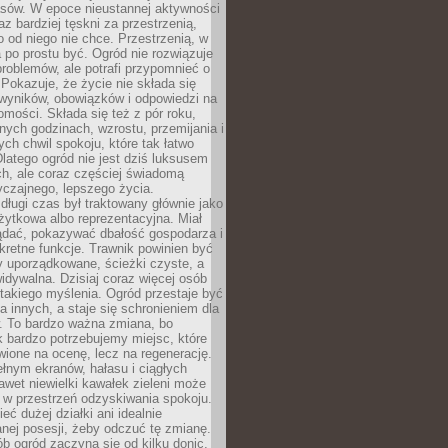
sów. W epoce nieustannej aktywności
az bardziej tęskni za przestrzenią,
o od niego nie chce. Przestrzenią, w
 po prostu być. Ogród nie rozwiązuje
roblemów, ale potrafi przypomnieć o
 Pokazuje, że życie nie składa się
 wyników, obowiązków i odpowiedzi na
omości. Składa się też z pór roku,
żnych godzinach, wzrostu, przemijania i
ych chwil spokoju, które tak łatwo
latego ogród nie jest dziś luksusem
h, ale coraz częściej świadomą
czajnego, lepszego życia.
długi czas był traktowany głównie jako
żytkowa albo reprezentacyjna. Miał
ądać, pokazywać dbałość gospodarza i
kretne funkcje. Trawnik powinien być
y uporządkowane, ścieżki czyste, a
idywalna. Dzisiaj coraz więcej osób
takiego myślenia. Ogród przestaje być
a innych, a staje się schronieniem dla
 To bardzo ważna zmiana, bo
k bardzo potrzebujemy miejsc, które
wione na ocenę, lecz na regenerację.
łnym ekranów, hałasu i ciągłych
wet niewielki kawałek zieleni może
 w przestrzeń odzyskiwania spokoju.
eć dużej działki ani idealnie
nej posesji, żeby odczuć tę zmianę.
ób ogród zaczyna się od kilku donic,