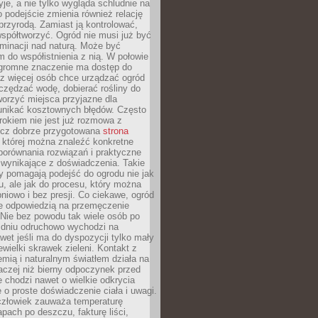
yje, a nie tylko wygląda schludnie na
o podejście zmienia również relację
przyrodą. Zamiast ją kontrolować,
spółtworzyć. Ogród nie musi już być
inacji nad naturą. Może być
 do współistnienia z nią. W połowie
ogromne znaczenie ma dostęp do
az więcej osób chce urządzać ogród
czędzać wodę, dobierać rośliny do
orzyć miejsca przyjazne dla
 unikać kosztownych błędów. Często
okiem nie jest już rozmowa z
ecz dobrze przygotowana
strona
której można znaleźć konkretne
porównania rozwiązań i praktyczne
 wynikające z doświadczenia. Takie
y pomagają podejść do ogrodu nie jak
, ale jak do procesu, który można
pniowo i bez presji. Co ciekawe, ogród
że odpowiedzią na przemęczenie
Nie bez powodu tak wiele osób po
 dniu odruchowo wychodzi na
wet jeśli ma do dyspozycji tylko mały
ewielki skrawek zieleni. Kontakt z
iemią i naturalnym światłem działa na
aczej niż bierny odpoczynek przed
 chodzi nawet o wielkie odkrycia
 o proste doświadczenie ciała i uwagi.
człowiek zauważa temperaturę
apach po deszczu, fakturę liści,