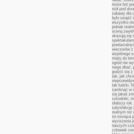
może też po
stół pod drz
zabawy dla d
było usiąść 
wszystko nie
jednak real
sceną zwykł
okazują się 
spektakularn
powtarzalnyc
wieczorów z 
wspólnego s
mięty do lem
ogród nie w
niego dbać, 
godzić się z
tak, jak chci
nieprzewidyw
tak ludzki. 
zamknąć w i
się jakaś zm
szkodniki, n
słabszy rok.
satysfakcję 
realnym niż 
że rosnąca 
wyciszenia 
naszych cza
człowiek cor