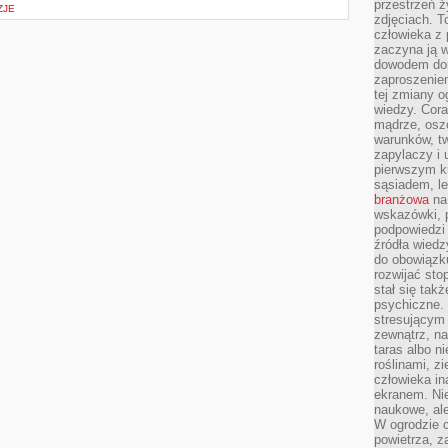
przestrzeń ż
ZJE
zdjęciach. T
człowieka z 
zaczyna ją w
dowodem dom
zaproszeniem
tej zmiany 
wiedzy. Cor
mądrze, osz
warunków, tw
zapylaczy i
pierwszym kr
sąsiadem, l
branżowa
na 
wskazówki, 
podpowiedzi
źródła wiedz
do obowiązku
rozwijać sto
stał się tak
psychiczne. 
stresującym
zewnątrz, na
taras albo ni
roślinami, z
człowieka in
ekranem. Nie
naukowe, ale
W ogrodzie 
powietrza, z