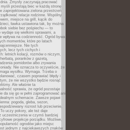
 dnia. Zmysły zaczynają pracować
a myśli przestają biec w każdą stronę
e zaprojektowana zielona przestrzeń
rządkować relacje rodzinne. Wspólny
ewem, miejsce na grill, kącik do
zieci, ławka ustawiona tak, by można
obok siebie bez pośpiechu — to
 wydaje się wielkimi sprawami, a
nie wpływa na codzienność. Ogród bywa
ych momentów, które po latach
najcenniejsze. Nie tych
ych, lecz tych cichych i
h: letnich kolacji, rozmów o niczym,
herbatą, poranków z gazetą,
adzenia pomidorów albo zrywania
oniady. Nie oznacza to oczywiście, że
ymaga wysiłku. Wymaga. Trzeba o
planować, czasem poprawiać błędy i
 tym, że nie wszystko będzie rosnąć
eliśmy. Ale właśnie ta
alność sprawia, że ogród pozostaje
Nie da się go w pełni zaprogramować ani
dealnym schemacie. Zawsze pojawi
ienna: pogoda, gleba, sezon,
iespodziewany rozrost lub przeciwnie,
 To uczy pokory, ale też daje
z uczestniczenia w czymś bardziej
cyfrowe projekcje porządku. Możliwe,
popularność ogrodów jako miejsc
jest jednym z najciekawszych znaków