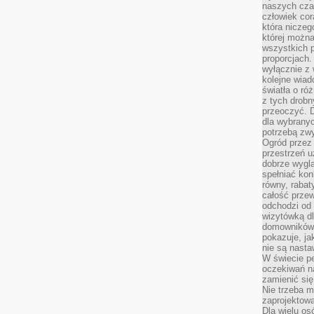
naszych cza
człowiek cor
która niczeg
której można
wszystkich p
proporcjach.
wyłącznie z
kolejne wiad
światła o ró
z tych drobn
przeoczyć. D
dla wybranyc
potrzebą zwy
Ogród przez 
przestrzeń u
dobrze wygl
spełniać kon
równy, rabat
całość przew
odchodzi od 
wizytówką dl
domowników.
pokazuje, ja
nie są nasta
W świecie pe
oczekiwań na
zamienić się
Nie trzeba mi
zaprojektowa
Dla wielu os