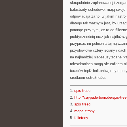
skrupulatnie zaplanowanej i zorgan
balustrady schodowe, mają swoje n
odpowiadają za to, w jakim nastr
dlatego tak ważnym jest, by urzą
pomnąc przy tym, że to co śliczn
praktycznością oraz jak najdłuż
przypisać im pełnienia tej najważ
przysłowiowe cztery ściany i dach
na najbardziej niebezużyteczne p
mieszkaniach mogą się całkiem ni
tarasów bądź balkonów, o tyle pr
środkiem ostrożności.
1.
spis tresci
2.
http://caj-paderborn.de/spis-tres
3.
spis tresci
4.
mapa strony
5.
felietony