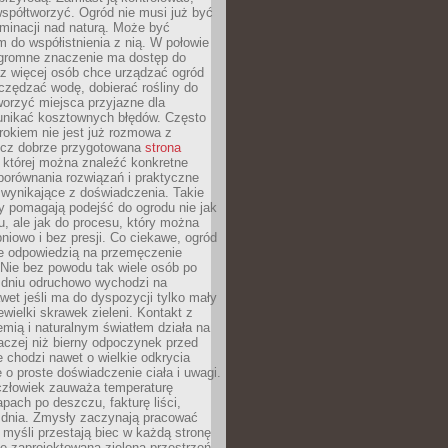
spółtworzyć. Ogród nie musi już być
inacji nad naturą. Może być
 do współistnienia z nią. W połowie
ogromne znaczenie ma dostęp do
az więcej osób chce urządzać ogród
czędzać wodę, dobierać rośliny do
orzyć miejsca przyjazne dla
 unikać kosztownych błędów. Często
okiem nie jest już rozmowa z
ecz dobrze przygotowana
strona
której można znaleźć konkretne
porównania rozwiązań i praktyczne
 wynikające z doświadczenia. Takie
y pomagają podejść do ogrodu nie jak
, ale jak do procesu, który można
pniowo i bez presji. Co ciekawe, ogród
że odpowiedzią na przemęczenie
Nie bez powodu tak wiele osób po
 dniu odruchowo wychodzi na
wet jeśli ma do dyspozycji tylko mały
ewielki skrawek zieleni. Kontakt z
iemią i naturalnym światłem działa na
aczej niż bierny odpoczynek przed
 chodzi nawet o wielkie odkrycia
 o proste doświadczenie ciała i uwagi.
człowiek zauważa temperaturę
apach po deszczu, fakturę liści,
 dnia. Zmysły zaczynają pracować
a myśli przestają biec w każdą stronę
e zaprojektowana zielona przestrzeń