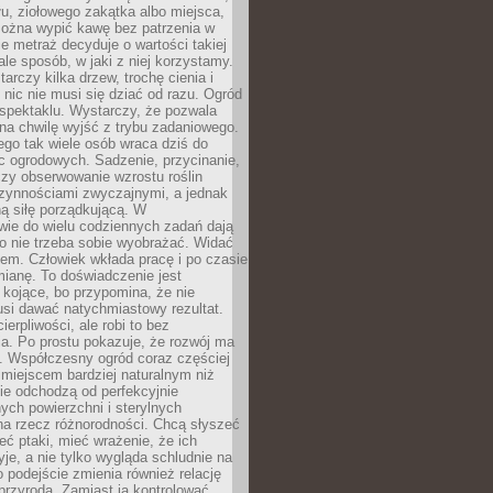
łu, ziołowego zakątka albo miejsca,
można wypić kawę bez patrzenia w
nie metraż decyduje o wartości takiej
 ale sposób, w jaki z niej korzystamy.
rczy kilka drzew, trochę cienia i
 nic nie musi się dziać od razu. Ogród
spektaklu. Wystarczy, że pozwala
na chwilę wyjść z trybu zadaniowego.
ego tak wiele osób wraca dziś do
c ogrodowych. Sadzenie, przycinanie,
zy obserwowanie wzrostu roślin
czynnościami zwyczajnymi, a jednak
ą siłę porządkującą. W
wie do wielu codziennych zadań dają
go nie trzeba sobie wyobrażać. Widać
em. Człowiek wkłada pracę i po czasie
ianę. To doświadczenie jest
kojące, bo przypomina, że nie
si dawać natychmiastowy rezultat.
ierpliwości, ale robi to bez
a. Po prostu pokazuje, że rozwój ma
. Współczesny ogród coraz częściej
ż miejscem bardziej naturalnym niż
ie odchodzą od perfekcyjnie
ych powierzchni i sterylnych
na rzecz różnorodności. Chcą słyszeć
eć ptaki, mieć wrażenie, że ich
yje, a nie tylko wygląda schludnie na
o podejście zmienia również relację
przyrodą. Zamiast ją kontrolować,