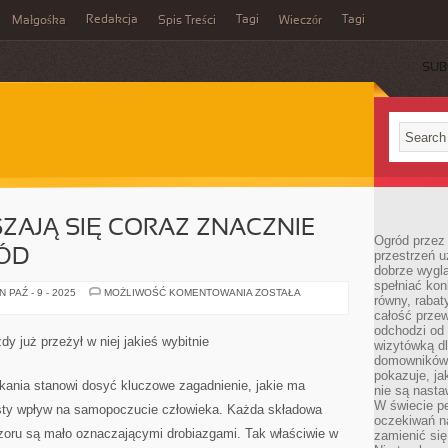
Redakcja
Tagi
Tagi
Małgośka
Spis Treści
Wieczór
SUB
AJĄ SIĘ CORAZ ZNACZNIE
Ogród przez 
ZÓD
przestrzeń u
dobrze wygl
spełniać kon
CHOROBY
 PAŹ - 9 - 2025
MOŻLIWOŚĆ KOMENTOWANIA
ZOSTAŁA
równy, rabat
PORUSZAJĄ
SIĘ
całość przew
CORAZ
odchodzi od 
ZNACZNIE
y już przeżył w niej jakieś wybitnie
wizytówką dl
BARDZIEJ
NAPRZÓD
domowników.
pokazuje, ja
zkania stanowi dosyć kluczowe zagadnienie, jakie ma
nie są nasta
W świecie pe
rosty wpływ na samopoczucie człowieka. Każda składowa
oczekiwań na
ozoru są mało oznaczającymi drobiazgami. Tak właściwie w
zamienić się