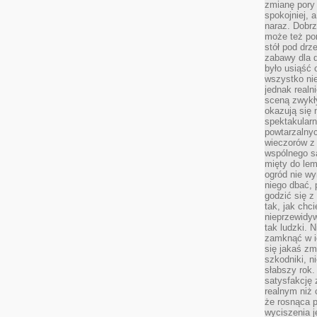
zmianę pory
spokojniej, 
naraz. Dobrz
może też po
stół pod drz
zabawy dla d
było usiąść 
wszystko nie
jednak real
sceną zwykł
okazują się 
spektakularn
powtarzalnyc
wieczorów z 
wspólnego s
mięty do lem
ogród nie w
niego dbać, 
godzić się z
tak, jak chci
nieprzewidyw
tak ludzki. 
zamknąć w i
się jakaś zm
szkodniki, n
słabszy rok.
satysfakcję 
realnym niż 
że rosnąca 
wyciszenia 