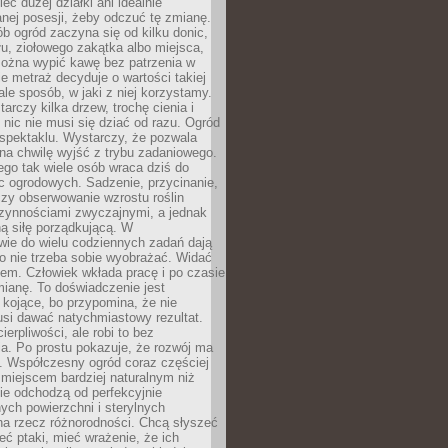
eć dużej działki ani idealnie
nej posesji, żeby odczuć tę zmianę.
ób ogród zaczyna się od kilku donic,
łu, ziołowego zakątka albo miejsca,
można wypić kawę bez patrzenia w
nie metraż decyduje o wartości takiej
 ale sposób, w jaki z niej korzystamy.
rczy kilka drzew, trochę cienia i
 nic nie musi się dziać od razu. Ogród
spektaklu. Wystarczy, że pozwala
na chwilę wyjść z trybu zadaniowego.
ego tak wiele osób wraca dziś do
c ogrodowych. Sadzenie, przycinanie,
zy obserwowanie wzrostu roślin
czynnościami zwyczajnymi, a jednak
ą siłę porządkującą. W
wie do wielu codziennych zadań dają
go nie trzeba sobie wyobrażać. Widać
em. Człowiek wkłada pracę i po czasie
ianę. To doświadczenie jest
kojące, bo przypomina, że nie
si dawać natychmiastowy rezultat.
ierpliwości, ale robi to bez
a. Po prostu pokazuje, że rozwój ma
. Współczesny ogród coraz częściej
ż miejscem bardziej naturalnym niż
ie odchodzą od perfekcyjnie
ych powierzchni i sterylnych
na rzecz różnorodności. Chcą słyszeć
eć ptaki, mieć wrażenie, że ich