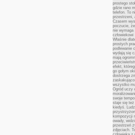
prostego sto
gdzie rano 
telefon. To 
przestrzeni,
Czasem wysta
poczucie, że
nie wymaga 
człowiekowi 
Właśnie dlat
prostych pra
podlewanie c
wydają się 
mają ogromn
przeciwieńst
efekt, które
go gołym oki
dostrzega zm
zaskakująco 
wszystko mu
Ogród uczy c
moralizowani
swoje tempo
staje się te
kiedyś. Ludz
przystrzyżon
kompozycji 
owady, widzi
przestrzeń ż
zdjęciach. T
człowieka z 