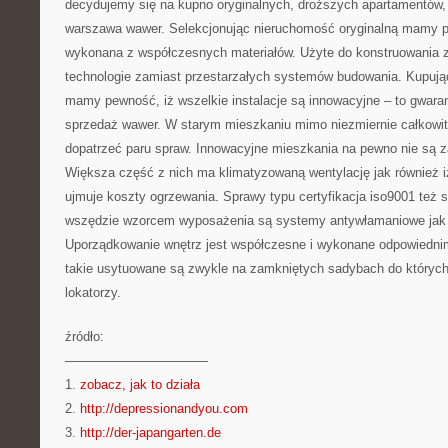
decydujemy się na kupno oryginalnych, droższych apartamentów,
warszawa wawer. Selekcjonując nieruchomość oryginalną mamy pe
wykonana z współczesnych materiałów. Użyte do konstruowania 
technologie zamiast przestarzałych systemów budowania. Kupują
mamy pewność, iż wszelkie instalacje są innowacyjne – to gwara
sprzedaż wawer. W starym mieszkaniu mimo niezmiernie całkow
dopatrzeć paru spraw. Innowacyjne mieszkania na pewno nie są z
Większa część z nich ma klimatyzowaną wentylację jak również iz
ujmuje koszty ogrzewania. Sprawy typu certyfikacja iso9001 też
wszędzie wzorcem wyposażenia są systemy antywłamaniowe jak 
Uporządkowanie wnętrz jest współczesne i wykonane odpowiednim
takie usytuowane są zwykle na zamkniętych sadybach do których
lokatorzy.
źródło:
———————————
1.
zobacz, jak to działa
2.
http://depressionandyou.com
3.
http://der-japangarten.de