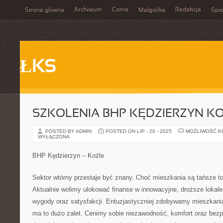
Archiwum
Coma
Redakcja
Strona główna
Małgośka
Spis
ŁKS
SZKOLENIA BHP KĘDZIERZYN K
POSTED BY ADMIN
POSTED ON LIP - 20 - 2025
MOŻLIWOŚĆ 
WYŁĄCZONA
BHP Kędzierzyn – Koźle
Sektor wtórny przestaje być znany. Choć mieszkania są tańsze t
Aktualnie wolimy ulokować finanse w innowacyjne, droższe lokale
wygody oraz satysfakcji. Entuzjastyczniej zdobywamy mieszkania
ma to dużo zalet. Cenimy sobie niezawodność, komfort oraz bezp