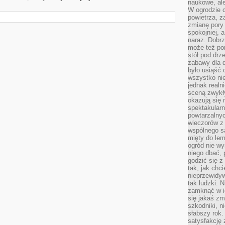
naukowe, ale
W ogrodzie 
powietrza, z
zmianę pory
spokojniej, 
naraz. Dobrz
może też po
stół pod drz
zabawy dla d
było usiąść 
wszystko nie
jednak real
sceną zwykł
okazują się 
spektakularn
powtarzalnyc
wieczorów z 
wspólnego s
mięty do lem
ogród nie w
niego dbać, 
godzić się z
tak, jak chci
nieprzewidyw
tak ludzki. 
zamknąć w i
się jakaś zm
szkodniki, n
słabszy rok.
satysfakcję 