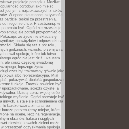
cyfrowe projekcje porządku. Możliwe,
popularność ogrodów jako miejsc
jest jednym z najciekawszych znaków
sów. W epoce nieustannej aktywności
az bardziej tęskni za przestrzenią,
o od niego nie chce. Przestrzenią, w
 po prostu być. Ogród nie rozwiązuje
roblemów, ale potrafi przypomnieć o
 Pokazuje, że życie nie składa się
 wyników, obowiązków i odpowiedzi na
omości. Składa się też z pór roku,
żnych godzinach, wzrostu, przemijania i
ych chwil spokoju, które tak łatwo
latego ogród nie jest dziś luksusem
h, ale coraz częściej świadomą
czajnego, lepszego życia.
długi czas był traktowany głównie jako
żytkowa albo reprezentacyjna. Miał
ądać, pokazywać dbałość gospodarza i
kretne funkcje. Trawnik powinien być
y uporządkowane, ścieżki czyste, a
idywalna. Dzisiaj coraz więcej osób
takiego myślenia. Ogród przestaje być
a innych, a staje się schronieniem dla
 To bardzo ważna zmiana, bo
k bardzo potrzebujemy miejsc, które
wione na ocenę, lecz na regenerację.
łnym ekranów, hałasu i ciągłych
wet niewielki kawałek zieleni może
 w przestrzeń odzyskiwania spokoju.