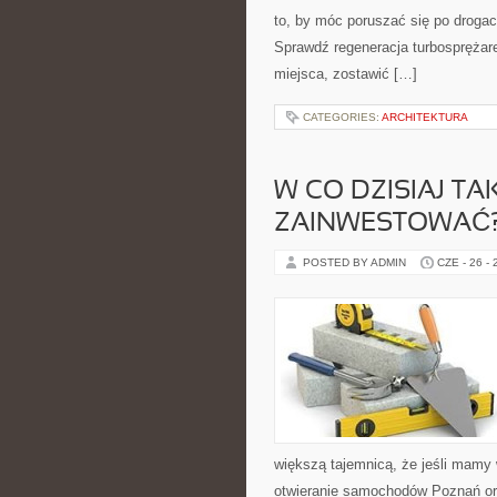
to, by móc poruszać się po drogac
Sprawdź regeneracja turbosprężar
miejsca, zostawić […]
CATEGORIES:
ARCHITEKTURA
W CO DZISIAJ T
ZAINWESTOWAĆ
POSTED BY ADMIN
CZE - 26 -
większą tajemnicą, że jeśli mamy w
otwieranie samochodów Poznań ora