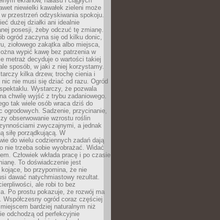
łnym ekranów, hałasu i ciągłych
wet niewielki kawałek zieleni może
 w przestrzeń odzyskiwania spokoju.
eć dużej działki ani idealnie
nej posesji, żeby odczuć tę zmianę.
ób ogród zaczyna się od kilku donic,
łu, ziołowego zakątka albo miejsca,
można wypić kawę bez patrzenia w
nie metraż decyduje o wartości takiej
 ale sposób, w jaki z niej korzystamy.
rczy kilka drzew, trochę cienia i
 nic nie musi się dziać od razu. Ogród
spektaklu. Wystarczy, że pozwala
na chwilę wyjść z trybu zadaniowego.
ego tak wiele osób wraca dziś do
c ogrodowych. Sadzenie, przycinanie,
zy obserwowanie wzrostu roślin
czynnościami zwyczajnymi, a jednak
ą siłę porządkującą. W
wie do wielu codziennych zadań dają
go nie trzeba sobie wyobrażać. Widać
em. Człowiek wkłada pracę i po czasie
ianę. To doświadczenie jest
kojące, bo przypomina, że nie
si dawać natychmiastowy rezultat.
ierpliwości, ale robi to bez
a. Po prostu pokazuje, że rozwój ma
. Współczesny ogród coraz częściej
ż miejscem bardziej naturalnym niż
ie odchodzą od perfekcyjnie