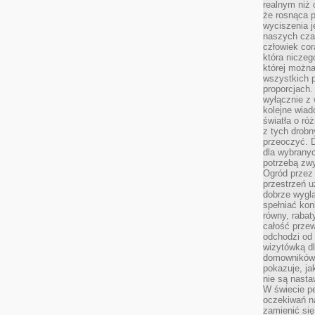
realnym niż 
że rosnąca 
wyciszenia 
naszych cza
człowiek cor
która niczeg
której można
wszystkich p
proporcjach.
wyłącznie z
kolejne wiad
światła o ró
z tych drobn
przeoczyć. D
dla wybranyc
potrzebą zwy
Ogród przez 
przestrzeń u
dobrze wygl
spełniać kon
równy, rabat
całość przew
odchodzi od 
wizytówką dl
domowników.
pokazuje, ja
nie są nasta
W świecie pe
oczekiwań na
zamienić się