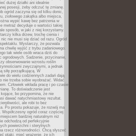
eć dużej działki ani idealnie
nej posesji, żeby odczuć tę zmianę.
ób ogród zaczyna się od kilku donic,
łu, ziołowego zakątka albo miejsca,
można wypić kawę bez patrzenia w
nie metraż decyduje o wartości takiej
 ale sposób, w jaki z niej korzystamy.
rczy kilka drzew, trochę cienia i
 nic nie musi się dziać od razu. Ogród
spektaklu. Wystarczy, że pozwala
na chwilę wyjść z trybu zadaniowego.
ego tak wiele osób wraca dziś do
c ogrodowych. Sadzenie, przycinanie,
zy obserwowanie wzrostu roślin
czynnościami zwyczajnymi, a jednak
ą siłę porządkującą. W
wie do wielu codziennych zadań dają
go nie trzeba sobie wyobrażać. Widać
em. Człowiek wkłada pracę i po czasie
ianę. To doświadczenie jest
kojące, bo przypomina, że nie
si dawać natychmiastowy rezultat.
ierpliwości, ale robi to bez
a. Po prostu pokazuje, że rozwój ma
. Współczesny ogród coraz częściej
ż miejscem bardziej naturalnym niż
ie odchodzą od perfekcyjnie
ych powierzchni i sterylnych
na rzecz różnorodności. Chcą słyszeć
eć ptaki, mieć wrażenie, że ich