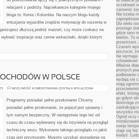
W świecie pe
PRZEPŁACANIA
I
oczekiwań na
relacjami z podróży. Najciekawsze kategorie mojego
RUSZAJ
zamienić się
PO
Nie trzeba mi
NOWE
bloga to: Kenia i Kolumbia. Na naszym blogu każdy
KIERUNKI
zaprojektowa
JUŻ
entuzjasta wyjazdów znajdzie motywację do ruszenia w
Dla wielu os
DZIŚ
prostego sto
organizujesz dłuższą podróż marzeń, czy może czekasz na
gdzie rano 
 wyłowić inspiracje oraz cenne wskazówki, dzięki którym
telefon. To 
przestrzeni,
Czasem wysta
poczucie, że
nie wymaga 
człowiekowi 
Właśnie dlat
prostych pra
podlewanie c
MOCHODÓW W POLSCE
wydają się 
mają ogromn
PRODUKCJA
przeciwieńst
025
MOŻLIWOŚĆ KOMENTOWANIA
ZOSTAŁA WYŁĄCZONA
SAMOCHODÓW
efekt, które
W
go gołym oki
POLSCE
Pragniemy posiadać pełne przekonanie Chcemy
dostrzega zm
zaskakująco 
posiadać pełne przekonanie, że pojazd jest sprawny i
wszystko mu
tym samym bezpieczny. W następstwie tego też od
Ogród uczy c
moralizowani
czasu do czasu wybieramy się do inżynieria na przegląd
swoje tempo
techniczny wozu. Wykonanie takiego przeglądu co jakiś
staje się te
kiedyś. Ludz
czas jest przymusem. Musimy uzyskać pozwolenie na