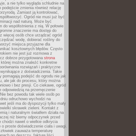
yje, a nie tylko wygląda schludnie na
o podejście zmienia również relację
przyrodą. Zamiast ją kontrolować,
spółtworzyć. Ogród nie musi już być
inacji nad naturą. Może być
 do współistnienia z nią. W połowie
ogromne znaczenie ma dostęp do
az więcej osób chce urządzać ogród
czędzać wodę, dobierać rośliny do
orzyć miejsca przyjazne dla
 unikać kosztownych błędów. Często
okiem nie jest już rozmowa z
ecz dobrze przygotowana
strona
której można znaleźć konkretne
porównania rozwiązań i praktyczne
 wynikające z doświadczenia. Takie
y pomagają podejść do ogrodu nie jak
, ale jak do procesu, który można
pniowo i bez presji. Co ciekawe, ogród
że odpowiedzią na przemęczenie
Nie bez powodu tak wiele osób po
 dniu odruchowo wychodzi na
wet jeśli ma do dyspozycji tylko mały
ewielki skrawek zieleni. Kontakt z
iemią i naturalnym światłem działa na
aczej niż bierny odpoczynek przed
 chodzi nawet o wielkie odkrycia
 o proste doświadczenie ciała i uwagi.
człowiek zauważa temperaturę
apach po deszczu, fakturę liści,