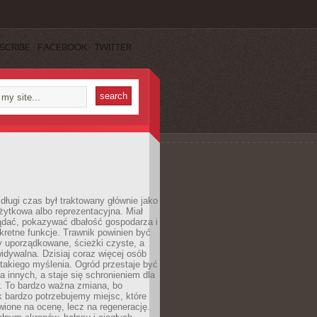
SCRIBE
FACEBOOK
TWITTER
długi czas był traktowany głównie jako
żytkowa albo reprezentacyjna. Miał
ądać, pokazywać dbałość gospodarza i
kretne funkcje. Trawnik powinien być
y uporządkowane, ścieżki czyste, a
idywalna. Dzisiaj coraz więcej osób
takiego myślenia. Ogród przestaje być
a innych, a staje się schronieniem dla
 To bardzo ważna zmiana, bo
k bardzo potrzebujemy miejsc, które
wione na ocenę, lecz na regenerację.