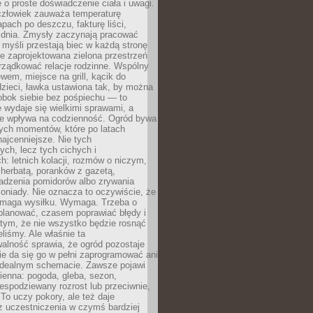
 o proste doświadczenie ciała i uwagi.
człowiek zauważa temperaturę
apach po deszczu, fakturę liści,
 dnia. Zmysły zaczynają pracować
a myśli przestają biec w każdą stronę
e zaprojektowana zielona przestrzeń
rządkować relacje rodzinne. Wspólny
ewem, miejsce na grill, kącik do
zieci, ławka ustawiona tak, by można
obok siebie bez pośpiechu — to
 wydaje się wielkimi sprawami, a
nie wpływa na codzienność. Ogród bywa
ych momentów, które po latach
najcenniejsze. Nie tych
ych, lecz tych cichych i
h: letnich kolacji, rozmów o niczym,
herbatą, poranków z gazetą,
adzenia pomidorów albo zrywania
oniady. Nie oznacza to oczywiście, że
ymaga wysiłku. Wymaga. Trzeba o
planować, czasem poprawiać błędy i
 tym, że nie wszystko będzie rosnąć
eliśmy. Ale właśnie ta
alność sprawia, że ogród pozostaje
Nie da się go w pełni zaprogramować ani
dealnym schemacie. Zawsze pojawi
ienna: pogoda, gleba, sezon,
iespodziewany rozrost lub przeciwnie,
 To uczy pokory, ale też daje
z uczestniczenia w czymś bardziej