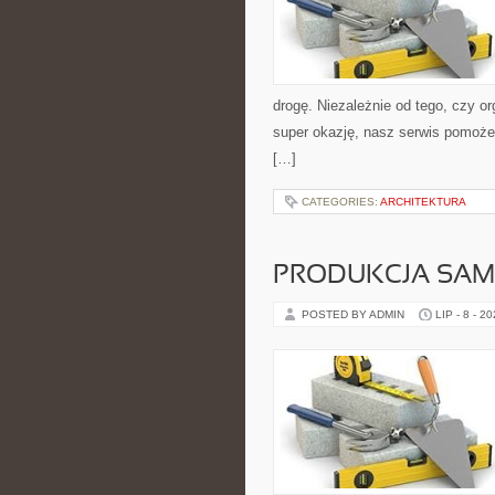
drogę. Niezależnie od tego, czy 
super okazję, nasz serwis pomoże
[…]
CATEGORIES:
ARCHITEKTURA
PRODUKCJA SA
POSTED BY ADMIN
LIP - 8 - 2