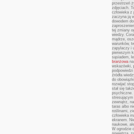
przestrzeń ż
zdjęciach. T
człowieka z 
zaczyna ją w
dowodem dom
zaproszeniem
tej zmiany 
wiedzy. Cor
mądrze, osz
warunków, tw
zapylaczy i
pierwszym kr
sąsiadem, l
branżowa
na 
wskazówki, 
podpowiedzi
źródła wiedz
do obowiązku
rozwijać sto
stał się tak
psychiczne. 
stresującym
zewnątrz, na
taras albo ni
roślinami, z
człowieka in
ekranem. Nie
naukowe, ale
W ogrodzie 
powietrza, z