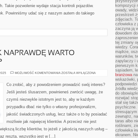
przystrzyżon
kompozycji 
h. Takie pozwolenie wydaje stacja kontroli pojazdów.
owady, widzi
ek. Powinniśmy udać się z naszym autem do takiego
przestrzeń ż
zdjęciach. T
człowieka z 
zaczyna ją w
dowodem dom
zaproszeniem
tej zmiany 
wiedzy. Cor
mądrze, osz
AK NAPRAWDĘ WARTO
warunków, tw
zapylaczy i
?
pierwszym kr
sąsiadem, l
W
 2025
MOŻLIWOŚĆ KOMENTOWANIA
ZOSTAŁA WYŁĄCZONA
branżowa
na 
CO
wskazówki, 
DZISIAJ
TAK
podpowiedzi
Co zrobić, aby z powodzeniem prowadzić swój interes?
NAPRAWDĘ
źródła wiedz
WARTO
Jeśli jesteś ślusarzem, powinieneś zwrócić uwagę, że
do obowiązku
ZAINWESTOWAĆ?
rozwijać sto
czymś niezwykle istotnym jest to, aby w każdym
stał się tak
przypadku dbać nie tylko o własny profesjonalizm,
psychiczne. 
stresującym
jakość świadczonych usług, lecz także o to by posiadać
zewnątrz, na
taras albo ni
możliwie jak najwięcej klientów. A przecież nie jest
roślinami, z
iększą liczbę klientów, to jeżeli z jakością naszych usług –
człowieka in
ekranem. Nie
z reszta, wszystko jest w […]