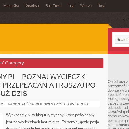
Redakcja
Tagi
Tagi
Małgośka
Spis Treści
Wieczór
SUB
ra’ Category
.PL – POZNAJ WYCIECZKI
Ogród przez 
 PRZEPŁACANIA I RUSZAJ PO
przestrzeń u
dobrze wygl
JUŻ DZIŚ
spełniać kon
równy, rabat
całość przew
BLOG
2025
MOŻLIWOŚĆ KOMENTOWANIA
ZOSTAŁA WYŁĄCZONA
WYSKOCZMY.PL
odchodzi od 
–
wizytówką dl
POZNAJ
Wyskoczmy.pl to blog turystyczny, który poświęcony
domowników.
WYCIECZKI
LAST
pokazuje, ja
jest na wycieczkach last minute. To serwis, gdzie pasja
MINUTE
nie są nasta
BEZ
do podróżowania łączy się z praktycznymi poradami i