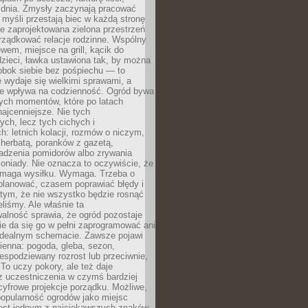
 dnia. Zmysły zaczynają pracować
a myśli przestają biec w każdą stronę
e zaprojektowana zielona przestrzeń
rządkować relacje rodzinne. Wspólny
ewem, miejsce na grill, kącik do
zieci, ławka ustawiona tak, by można
obok siebie bez pośpiechu — to
 wydaje się wielkimi sprawami, a
nie wpływa na codzienność. Ogród bywa
ych momentów, które po latach
najcenniejsze. Nie tych
ych, lecz tych cichych i
h: letnich kolacji, rozmów o niczym,
herbatą, poranków z gazetą,
adzenia pomidorów albo zrywania
oniady. Nie oznacza to oczywiście, że
ymaga wysiłku. Wymaga. Trzeba o
planować, czasem poprawiać błędy i
 tym, że nie wszystko będzie rosnąć
eliśmy. Ale właśnie ta
alność sprawia, że ogród pozostaje
Nie da się go w pełni zaprogramować ani
dealnym schemacie. Zawsze pojawi
ienna: pogoda, gleba, sezon,
iespodziewany rozrost lub przeciwnie,
 To uczy pokory, ale też daje
z uczestniczenia w czymś bardziej
cyfrowe projekcje porządku. Możliwe,
popularność ogrodów jako miejsc
jest jednym z najciekawszych znaków