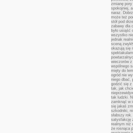
zmianę pory
spokojniej, 
naraz. Dobrz
może też po
stół pod drz
zabawy dla d
było usiąść 
wszystko nie
jednak real
sceną zwykł
okazują się 
spektakularn
powtarzalnyc
wieczorów z 
wspólnego s
mięty do lem
ogród nie w
niego dbać, 
godzić się z
tak, jak chci
nieprzewidyw
tak ludzki. 
zamknąć w i
się jakaś zm
szkodniki, n
słabszy rok.
satysfakcję 
realnym niż 
że rosnąca 
wyciszenia 