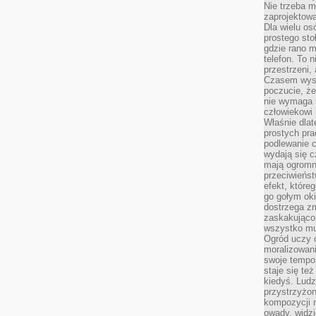
Nie trzeba mi
zaprojektowa
Dla wielu os
prostego sto
gdzie rano 
telefon. To 
przestrzeni,
Czasem wysta
poczucie, że
nie wymaga 
człowiekowi 
Właśnie dlat
prostych pra
podlewanie c
wydają się 
mają ogromn
przeciwieńst
efekt, które
go gołym oki
dostrzega zm
zaskakująco 
wszystko mu
Ogród uczy c
moralizowani
swoje tempo
staje się te
kiedyś. Ludz
przystrzyżon
kompozycji 
owady, widzi