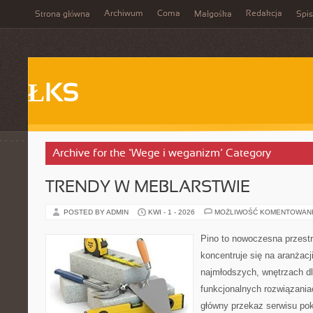
Archiwum
Coma
Redakcja
Strona główna
Małgośka
Spis
ŁKS
Archive for the ‘Wege i weganizm’ Category
TRENDY W MEBLARSTWIE
POSTED BY ADMIN
KWI - 1 - 2026
MOŻLIWOŚĆ KOMENTOWAN
Pino to nowoczesna przestr
koncentruje się na aranżacji
najmłodszych, wnętrzach dl
funkcjonalnych rozwiązani
główny przekaz serwisu pok