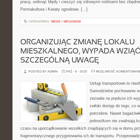
pracę, uniknąć błędy i cieszyć się zdrowymi roślinami bez zbędn
Permakultura i Kwiaty ogrodowe. […]
CATEGORIES:
WEGE I WEGANIZM
ORGANIZUJĄC ZMIANĘ LOKALU
MIESZKALNEGO, WYPADA WZIĄ
SZCZEGÓLNĄ UWAGĘ
POSTED BY ADMIN
PAŹ - 6 - 2025
MOŻLIWOŚĆ KOMENTOWAN
Usługi transportowe to nie
Samodzielne pochowanie w
zezwala na prędsze ich wyp
zwłoki dostęp do tego, co 
potrzebne. Nawet bagażówk
jednostkom nie zwalniają 
czasu na uporządkowanie wszelkich znajdujących się w domu pr
fragmentarycznego przygotowania ich do transportu. Przeprowad