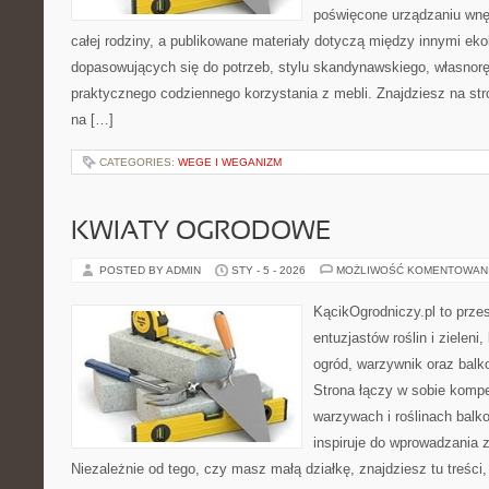
poświęcone urządzaniu wnętr
całej rodziny, a publikowane materiały dotyczą między innymi eko
dopasowujących się do potrzeb, stylu skandynawskiego, własnor
praktycznego codziennego korzystania z mebli. Znajdziesz na stro
na […]
CATEGORIES:
WEGE I WEGANIZM
KWIATY OGRODOWE
POSTED BY ADMIN
STY - 5 - 2026
MOŻLIWOŚĆ KOMENTOWAN
KącikOgrodniczy.pl to prze
entuzjastów roślin i zieleni
ogród, warzywnik oraz balk
Strona łączy w sobie komp
warzywach i roślinach balk
inspiruje do wprowadzania z
Niezależnie od tego, czy masz małą działkę, znajdziesz tu treści