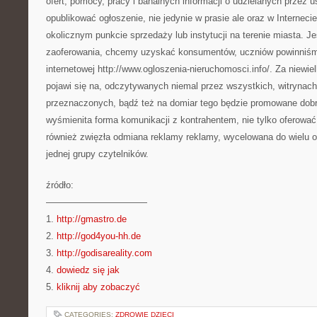
ofert, pomocy, pracy i banalnych informacji o udzielanych przez
opublikować ogłoszenie, nie jedynie w prasie ale oraz w Interneci
okolicznym punkcie sprzedaży lub instytucji na terenie miasta. J
zaoferowania, chcemy uzyskać konsumentów, uczniów powinniśmy
internetowej http://www.ogloszenia-nieruchomosci.info/. Za niewie
pojawi się na, odczytywanych niemal przez wszystkich, witrynach
przeznaczonych, bądź też na domiar tego będzie promowane dob
wyśmienita forma komunikacji z kontrahentem, nie tylko oferowa
również zwięzła odmiana reklamy reklamy, wycelowana do wielu od
jednej grupy czytelników.
źródło:
———————————
1.
http://gmastro.de
2.
http://god4you-hh.de
3.
http://godisareality.com
4.
dowiedz się jak
5.
kliknij aby zobaczyć
CATEGORIES:
ZDROWIE DZIECI