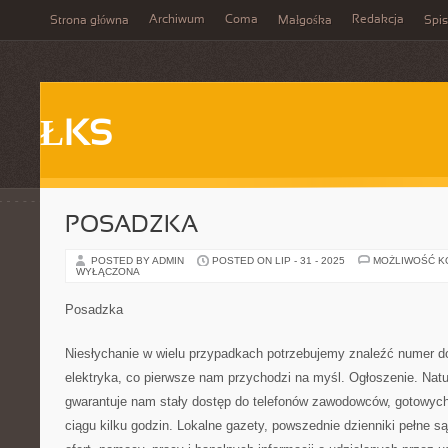
Archiwum
Coma
Redakcja
Strona główna
Małgośka
Spis
ŁKS
POSADZKA
POSTED BY ADMIN
POSTED ON LIP - 31 - 2025
MOŻLIWOŚĆ 
WYŁĄCZONA
Posadzka
Niesłychanie w wielu przypadkach potrzebujemy znaleźć numer do 
elektryka, co pierwsze nam przychodzi na myśl. Ogłoszenie. Natu
gwarantuje nam stały dostęp do telefonów zawodowców, gotowyc
ciągu kilku godzin. Lokalne gazety, powszednie dzienniki pełne 