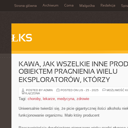
Archiwum
Coma
Redakcja
Strona główna
Małgośka
Spis
ŁKS
KAWA, JAK WSZELKIE INNE PROD
OBIEKTEM PRAGNIENIA WIELU
EKSPLORATORÓW, KTÓRZY
POSTED BY ADMIN
POSTED ON LIS - 25 - 2025
MOŻLIWOŚĆ 
WYŁĄCZONA
Tagi:
choroby
,
lekarze
,
medycyna
,
zdrowie
Uniwersalnie twierdzi się, że picie gigantycznej ilości alkoholu ni
funkcjonowanie organizmu. Mało który producent
Rzeczywistością dwudziestego pierwszego wieku rządzi płynące z