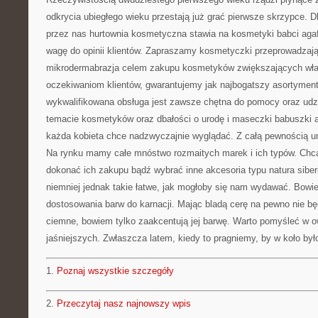
odkrycia ubiegłego wieku przestają już grać pierwsze skrzypce. 
przez nas hurtownia kosmetyczna stawia na kosmetyki babci aga
wagę do opinii klientów. Zapraszamy kosmetyczki przeprowadzając
mikrodermabrazja celem zakupu kosmetyków zwiększających właś
oczekiwaniom klientów, gwarantujemy jak najbogatszy asortyment
wykwalifikowana obsługa jest zawsze chętna do pomocy oraz ud
temacie kosmetyków oraz dbałości o urodę i maseczki babuszki a
każda kobieta chce nadzwyczajnie wyglądać. Z całą pewnością umo
Na rynku mamy całe mnóstwo rozmaitych marek i ich typów. Chcą
dokonać ich zakupu bądź wybrać inne akcesoria typu natura siberi
niemniej jednak takie łatwe, jak mogłoby się nam wydawać. Bowi
dostosowania barw do karnacji. Mając bladą cerę na pewno nie b
ciemne, bowiem tylko zaakcentują jej barwę. Warto pomyśleć w 
jaśniejszych. Zwłaszcza latem, kiedy to pragniemy, by w koło było
1.
Poznaj wszystkie szczegóły
2.
Przeczytaj nasz najnowszy wpis