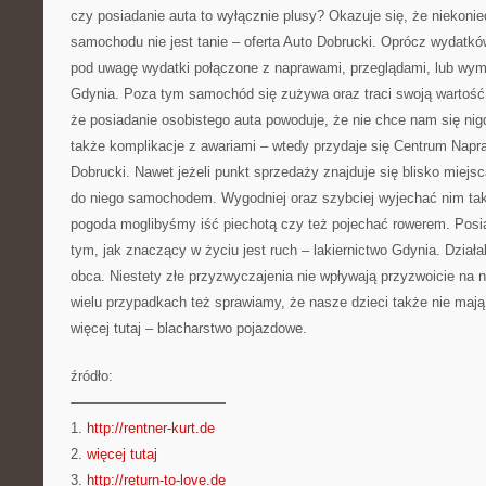
czy posiadanie auta to wyłącznie plusy? Okazuje się, że niekoni
samochodu nie jest tanie – oferta Auto Dobrucki. Oprócz wydatkó
pod uwagę wydatki połączone z naprawami, przeglądami, lub wym
Gdynia. Poza tym samochód się zużywa oraz traci swoją wartość
że posiadanie osobistego auta powoduje, że nie chce nam się nigd
także komplikacje z awariami – wtedy przydaje się Centrum Na
Dobrucki. Nawet jeżeli punkt sprzedaży znajduje się blisko miej
do niego samochodem. Wygodniej oraz szybciej wyjechać nim takż
pogoda moglibyśmy iść piechotą czy też pojechać rowerem. Pos
tym, jak znaczący w życiu jest ruch – lakiernictwo Gdynia. Działa
obca. Niestety złe przyzwyczajenia nie wpływają przyzwoicie na 
wielu przypadkach też sprawiamy, że nasze dzieci także nie mają
więcej tutaj – blacharstwo pojazdowe.
źródło:
———————————
1.
http://rentner-kurt.de
2.
więcej tutaj
3.
http://return-to-love.de