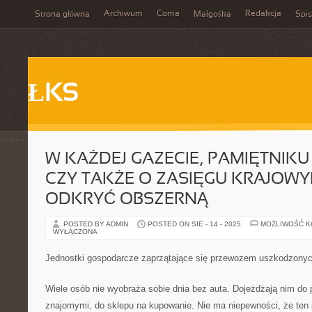
Archiwum
Coma
Redakcja
Strona główna
Małgośka
Spis
ŁKS
W KAŻDEJ GAZECIE, PAMIĘTNIK
CZY TAKŻE O ZASIĘGU KRAJOW
ODKRYĆ OBSZERNĄ
POSTED BY ADMIN
POSTED ON SIE - 14 - 2025
MOŻLIWOŚĆ 
WYŁĄCZONA
Jednostki gospodarcze zaprzątające się przewozem uszkodzonyc
Wiele osób nie wyobraża sobie dnia bez auta. Dojeżdżają nim do 
znajomymi, do sklepu na kupowanie. Nie ma niepewności, że ten 