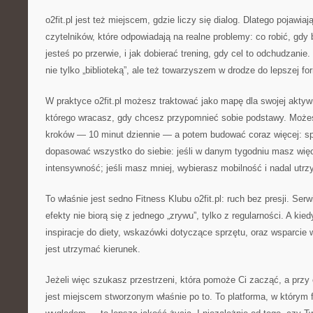
o2fit.pl jest też miejscem, gdzie liczy się dialog. Dlatego pojawiaj
czytelników, które odpowiadają na realne problemy: co robić, gdy 
jesteś po przerwie, i jak dobierać trening, gdy cel to odchudzanie.
nie tylko „biblioteką”, ale też towarzyszem w drodze do lepszej fo
W praktyce o2fit.pl możesz traktować jako mapę dla swojej aktyw
którego wracasz, gdy chcesz przypomnieć sobie podstawy. Moż
kroków — 10 minut dziennie — a potem budować coraz więcej: s
dopasować wszystko do siebie: jeśli w danym tygodniu masz więce
intensywność; jeśli masz mniej, wybierasz mobilność i nadal utr
To właśnie jest sedno Fitness Klubu o2fit.pl: ruch bez presji. Se
efekty nie biorą się z jednego „zrywu”, tylko z regularności. A k
inspiracje do diety, wskazówki dotyczące sprzętu, oraz wsparcie 
jest utrzymać kierunek.
Jeżeli więc szukasz przestrzeni, która pomoże Ci zacząć, a przy ok
jest miejscem stworzonym właśnie po to. To platforma, w którym 