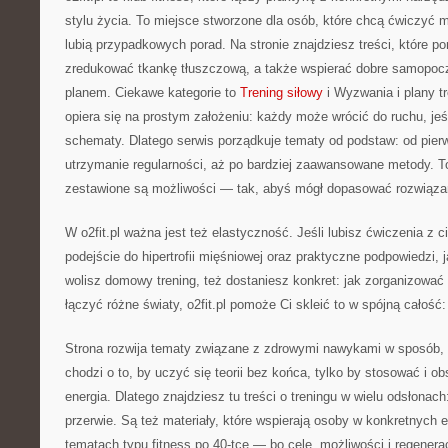
stylu życia. To miejsce stworzone dla osób, które chcą ćwiczyć m
lubią przypadkowych porad. Na stronie znajdziesz treści, które p
zredukować tkankę tłuszczową, a także wspierać dobre samopoczu
planem. Ciekawe kategorie to
Trening siłowy
i Wyzwania i plany tr
opiera się na prostym założeniu: każdy może wrócić do ruchu, jeś
schematy. Dlatego serwis porządkuje tematy od podstaw: od pier
utrzymanie regularności, aż po bardziej zaawansowane metody. To
zestawione są możliwości — tak, abyś mógł dopasować rozwiąza
W o2fit.pl ważna jest też elastyczność. Jeśli lubisz ćwiczenia z 
podejście do hipertrofii mięśniowej oraz praktyczne podpowiedzi, 
wolisz domowy trening, też dostaniesz konkret: jak zorganizować 
łączyć różne światy, o2fit.pl pomoże Ci skleić to w spójną całość:
Strona rozwija tematy związane z zdrowymi nawykami w sposób, k
chodzi o to, by uczyć się teorii bez końca, tylko by stosować i o
energia. Dlatego znajdziesz tu treści o treningu w wielu odsłonac
przerwie. Są też materiały, które wspierają osoby w konkretnych 
tematach typu fitness po 40-tce — bo cele, możliwości i regenerac