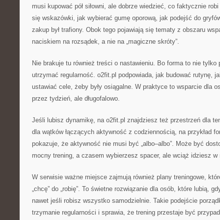
musi kupować pół siłowni, ale dobrze wiedzieć, co faktycznie robi
się wskazówki, jak wybierać gumę oporową, jak podejść do gryfów
zakup był trafiony. Obok tego pojawiają się tematy z obszaru ws
naciskiem na rozsądek, a nie na „magiczne skróty”.
Nie brakuje tu również treści o nastawieniu. Bo forma to nie tylko 
utrzymać regularność. o2fit.pl podpowiada, jak budować rutynę, ja
ustawiać cele, żeby były osiągalne. W praktyce to wsparcie dla o
przez tydzień, ale długofalowo.
Jeśli lubisz dynamikę, na o2fit.pl znajdziesz też przestrzeń dla 
dla wątków łączących aktywność z codziennością, na przykład f
pokazuje, że aktywność nie musi być „albo–albo”. Może być do
mocny trening, a czasem wybierzesz spacer, ale wciąż idziesz w 
W serwisie ważne miejsce zajmują również plany treningowe, któ
„chcę” do „robię”. To świetne rozwiązanie dla osób, które lubią, g
nawet jeśli robisz wszystko samodzielnie. Takie podejście porządk
trzymanie regularności i sprawia, że trening przestaje być przypa