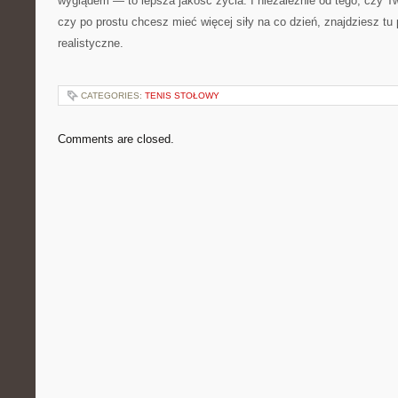
wyglądem — to lepsza jakość życia. I niezależnie od tego, czy T
czy po prostu chcesz mieć więcej siły na co dzień, znajdziesz tu p
realistyczne.
CATEGORIES:
TENIS STOŁOWY
Comments are closed.