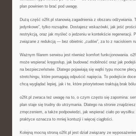
plan powinien to brać pod uwagę.
Dużą część o2fit.pl stanowią zagadnienia z obszaru odżywiania. To
jedynkowe”, tylko rozsądne. Dostajesz wskazówki, jak jeść proście
restrykcją, oraz jak myśleć o jedzeniu w kontekście regeneracji. 
związane z redukcją — bez obietnic „cudów”, za to z naciskiem 
Ważnym filarem serwisu jest również komfort funkcjonowania. o2fit
może wspierać kręgosłup, jak budować mobilność oraz jak podejś
na bezpieczeństwie. Dlatego pojawiają się wątki typu mocne plecy,
stretchingu, które pomagają odpuścić napięcia. To podejście doce
chcą wyglądać lepiej, jak i te, które priorytetowo traktują brak bólu
o2fit.pl zwraca też uwagę na to, o czym często się zapomina: se
plan staje się trudny do utrzymania. Dlatego na stronie znajdzies
zmęczeniem, a także podpowiedzi, jak wspierać ciało po wysiłku:
praktyce oznacza to mniej kontuzji i więcej ciągłości.
Kolejną mocną stroną o2fit.pl jest dział związany ze wyposażeni