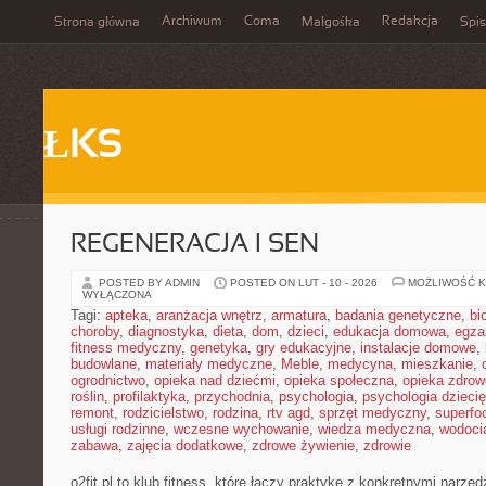
Archiwum
Coma
Redakcja
Strona główna
Małgośka
Spis
ŁKS
REGENERACJA I SEN
POSTED BY ADMIN
POSTED ON LUT - 10 - 2026
MOŻLIWOŚĆ 
WYŁĄCZONA
Tagi:
apteka
,
aranżacja wnętrz
,
armatura
,
badania genetyczne
,
bi
choroby
,
diagnostyka
,
dieta
,
dom
,
dzieci
,
edukacja domowa
,
egza
fitness medyczny
,
genetyka
,
gry edukacyjne
,
instalacje domowe
,
budowlane
,
materiały medyczne
,
Meble
,
medycyna
,
mieszkanie
,
ogrodnictwo
,
opieka nad dziećmi
,
opieka społeczna
,
opieka zdrow
roślin
,
profilaktyka
,
przychodnia
,
psychologia
,
psychologia dzieci
remont
,
rodzicielstwo
,
rodzina
,
rtv agd
,
sprzęt medyczny
,
superfo
usługi rodzinne
,
wczesne wychowanie
,
wiedza medyczna
,
wodoci
zabawa
,
zajęcia dodatkowe
,
zdrowe żywienie
,
zdrowie
o2fit.pl to klub fitness, które łączy praktykę z konkretnymi narzę