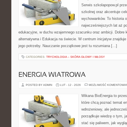
Serwis szkolapopow.pl prze
szkolnej oraz akcentuje ce
wychowanków. To historia 
najwcześniejszych lat aż 
edukacyjne, w duchu wzajemnego szacunku oraz ambicji. Dobre k
alternatywna i Edukacja na świecie. W centrum inicjatyw znajduje
jego potrzeby. Nauczanie początkowe jest tu rozumiana […]
CATEGORIES:
TRYCHOLOGIA – SKÓRA GŁOWY I WŁOSY
ENERGIA WIATROWA
POSTED BY ADMIN
LUT - 12 - 2026
MOŻLIWOŚĆ KOMENTOWA
Wikana BioEnergia to przes
które chcą poznać temat en
wdrożeniowy, ale jednocześ
porządkuje wiedzę o tym, j
stać się paliwem, jak wyglą