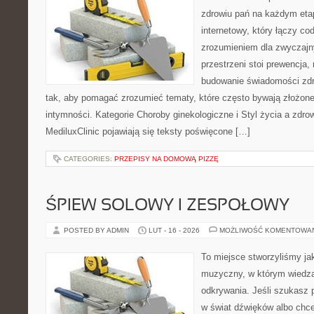
zdrowiu pań na każdym etap
internetowy, który łączy c
zrozumieniem dla zwyczajn
przestrzeni stoi prewencja,
budowanie świadomości zdr
tak, aby pomagać zrozumieć tematy, które często bywają złożone
intymności. Kategorie Choroby ginekologiczne i Styl życia a zdr
MediluxClinic pojawiają się teksty poświęcone […]
CATEGORIES:
PRZEPISY NA DOMOWĄ PIZZĘ
ŚPIEW SOLOWY I ZESPOŁOWY
POSTED BY ADMIN
LUT - 16 - 2026
MOŻLIWOŚĆ KOMENTOWA
To miejsce stworzyliśmy ja
muzyczny, w którym wiedza
odkrywania. Jeśli szukasz
w świat dźwięków albo chc