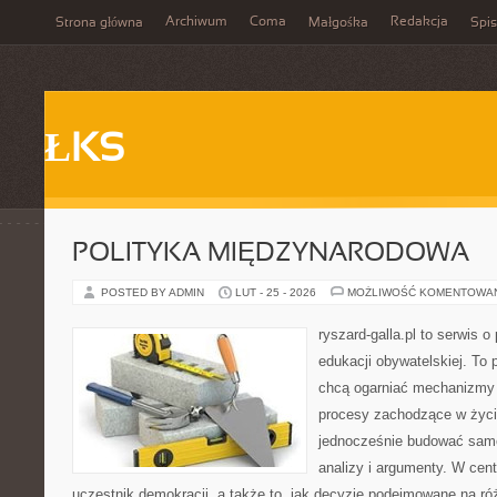
Archiwum
Coma
Redakcja
Strona główna
Małgośka
Spis
ŁKS
POLITYKA MIĘDZYNARODOWA
POSTED BY ADMIN
LUT - 25 - 2026
MOŻLIWOŚĆ KOMENTOWA
ryszard-galla.pl to serwis o 
edukacji obywatelskiej. To 
chcą ogarniać mechanizmy p
procesy zachodzące w życi
jednocześnie budować samo
analizy i argumenty. W cen
uczestnik demokracji, a także to, jak decyzje podejmowane na r