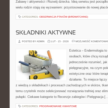
Zabawy i aktywności i Rozwój dziecka. Ideą serwisu jest porządk
wielu rodzin stają się wyzwaniem: przystosowanie do nowej placó
CATEGORIES:
OBSERWACJA PTAKÓW (BIRDWATCHING)
SKŁADNIKI AKTYWNE
POSTED BY ADMIN
LUT - 15 - 2026
MOŻLIWOŚĆ KOMENTOWA
Estetica – Endermologia to 
osobach, które chcą rozsąd
jednocześnie rozumieć, jak 
pielęgnacyjne, na czym po
estetyczne oraz które terap
działanie. To miejsce łączy
z wiedzą o składnikach i procesach zachodzących w skórze, tkan
temu czytelnik może selekcjonować rozwiązania trafniej oraz el
pułapki. Ciekawe kategorie to Recenzje zabiegów i Pielęgnacja [
CATEGORIES:
PROGRAMOWANIE KWANTOWE