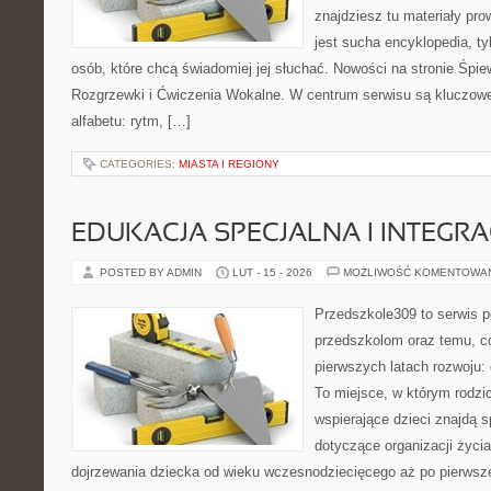
znajdziesz tu materiały pro
jest sucha encyklopedia, t
osób, które chcą świadomiej jej słuchać. Nowości na stronie Śpie
Rozgrzewki i Ćwiczenia Wokalne. W centrum serwisu są kluczo
alfabetu: rytm, […]
CATEGORIES:
MIASTA I REGIONY
EDUKACJA SPECJALNA I INTEGR
POSTED BY ADMIN
LUT - 15 - 2026
MOŻLIWOŚĆ KOMENTOWA
Przedszkole309 to serwis 
przedszkolom oraz temu, c
pierwszych latach rozwoju:
To miejsce, w którym rodz
wspierające dzieci znajdą s
dotyczące organizacji życi
dojrzewania dziecka od wieku wczesnodziecięcego aż po pierwsze