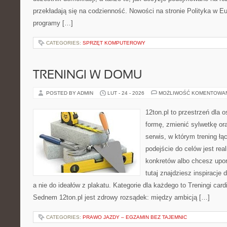
przekładają się na codzienność. Nowości na stronie Polityka w Eur
programy […]
CATEGORIES:
SPRZĘT KOMPUTEROWY
TRENINGI W DOMU
POSTED BY ADMIN
LUT - 24 - 2026
MOŻLIWOŚĆ KOMENTOWA
12ton.pl to przestrzeń dla 
formę, zmienić sylwetkę ora
serwis, w którym trening łąc
podejście do celów jest rea
konkretów albo chcesz upo
tutaj znajdziesz inspiracj
a nie do ideałów z plakatu. Kategorie dla każdego to Treningi card
Sednem 12ton.pl jest zdrowy rozsądek: między ambicją […]
CATEGORIES:
PRAWO JAZDY – EGZAMIN BEZ TAJEMNIC