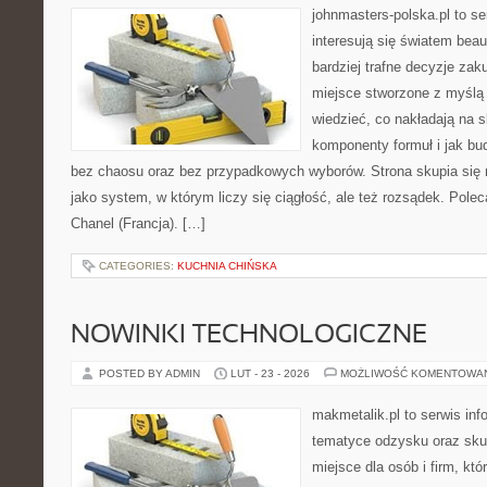
johnmasters-polska.pl to se
interesują się światem bea
bardziej trafne decyzje zak
miejsce stworzone z myślą o
wiedzieć, co nakładają na sk
komponenty formuł i jak bu
bez chaosu oraz bez przypadkowych wyborów. Strona skupia się n
jako system, w którym liczy się ciągłość, ale też rozsądek. Polec
Chanel (Francja). […]
CATEGORIES:
KUCHNIA CHIŃSKA
NOWINKI TECHNOLOGICZNE
POSTED BY ADMIN
LUT - 23 - 2026
MOŻLIWOŚĆ KOMENTOWA
makmetalik.pl to serwis in
tematyce odzysku oraz sku
miejsce dla osób i firm, któ