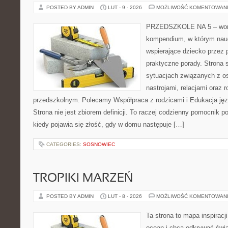
POSTED BY ADMIN
LUT - 9 - 2026
MOŻLIWOŚĆ KOMENTOWAN
PRZEDSZKOLE NA 5 – worta
kompendium, w którym nauc
wspierające dziecko przez 
praktyczne porady. Strona s
sytuacjach związanych z o
nastrojami, relacjami oraz
przedszkolnym. Polecamy Współpraca z rodzicami i Edukacja jęz
Strona nie jest zbiorem definicji. To raczej codzienny pomocnik p
kiedy pojawia się złość, gdy w domu następuje […]
CATEGORIES:
SOSNOWIEC
TROPIKI MARZEŃ
POSTED BY ADMIN
LUT - 8 - 2026
MOŻLIWOŚĆ KOMENTOWAN
Ta strona to mapa inspiracji
ocean i chcą odkrywać świa