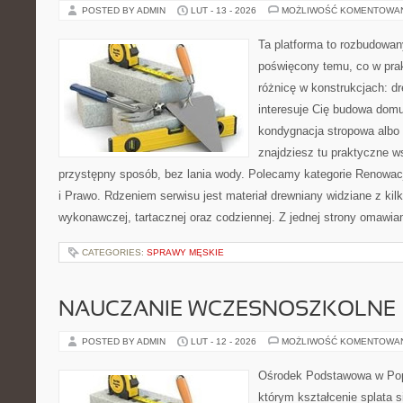
POSTED BY ADMIN
LUT - 13 - 2026
MOŻLIWOŚĆ KOMENTOWA
Ta platforma to rozbudowan
poświęcony temu, co w prak
różnicę w konstrukcjach: d
interesuje Cię budowa domu
kondygnacja stropowa albo
znajdziesz tu praktyczne 
przystępny sposób, bez lania wody. Polecamy kategorie Renowac
i Prawo. Rdzeniem serwisu jest materiał drewniany widziane z kil
wykonawczej, tartacznej oraz codziennej. Z jednej strony omawi
CATEGORIES:
SPRAWY MĘSKIE
NAUCZANIE WCZESNOSZKOLNE
POSTED BY ADMIN
LUT - 12 - 2026
MOŻLIWOŚĆ KOMENTOWA
Ośrodek Podstawowa w Pop
którym kształcenie splata 