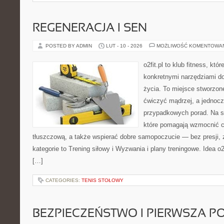
REGENERACJA I SEN
POSTED BY ADMIN
LUT - 10 - 2026
MOŻLIWOŚĆ KOMENTOWA
o2fit.pl to klub fitness, któ
konkretnymi narzędziami do
życia. To miejsce stworzon
ćwiczyć mądrzej, a jednocze
przypadkowych porad. Na st
które pomagają wzmocnić c
tłuszczową, a także wspierać dobre samopoczucie — bez presji, 
kategorie to Trening siłowy i Wyzwania i plany treningowe. Idea o2
[…]
CATEGORIES:
TENIS STOŁOWY
BEZPIECZEŃSTWO I PIERWSZA 