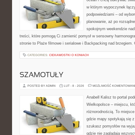
w którym wypoczynek łączy
podpowiedziami – od wyboru
planowanie, aż po rozsądne
spokojnym weekendzie nad 
treści, które pomogą Ci zamienić pomysł w sensowny harmonogr
stronie to Plaże filmowe i serialowe i Backpacking nad brzegiem.
CATEGORIES:
CIEKAWOSTKI O KONIACH
SZAMOTUŁY
POSTED BY ADMIN
LUT - 8 - 2026
MOŻLIWOŚĆ KOMENTOWAN
Anabell Kalisz to portal po
Wielkopolsce – miejscu, kt
różnorodnością. To miejsce
gdzie mapy spotykają się z
szukasz pomysłów na wyjaz
gdzie nie zaglądają wszysc