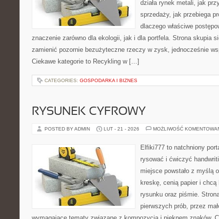
działa rynek metali, jak p
sprzedaży, jak przebiega p
dlaczego właściwe postęp
znaczenie zarówno dla ekologii, jak i dla portfela. Strona skupia s
zamienić pozornie bezużyteczne rzeczy w zysk, jednocześnie wsp
Ciekawe kategorie to Recykling w […]
CATEGORIES:
GOSPODARKA I BIZNES
RYSUNEK CYFROWY
POSTED BY ADMIN
LUT - 21 - 2026
MOŻLIWOŚĆ KOMENTOWA
Elfiki777 to natchniony port
rysować i ćwiczyć handwri
miejsce powstało z myślą o
kreskę, cenią papier i chc
rysunku oraz piśmie. Stron
pierwszych prób, przez małe
wymagające tematy związane z kompozycją i pięknem znaków. Ci