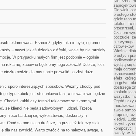
Nie trzeba mi
zaprojektowa
Dla wielu os
prostego sto
gdzie rano 
telefon. To 
przestrzeni,
Czasem wysta
poczucie, że
nie wymaga 
osób reklamowana. Przecież gdyby tak nie było, ogromne
człowiekowi 
każdy – nawet jakieś dziecko z Afryki, wcale by nie musiały
Właśnie dlat
prostych pra
mocję. W przypadku małych firm jest podobnie – ogólnie
podlewanie c
i na reklamę, zapewne będziemy tego żałowali! Dobrze, lecz
wydają się 
mają ogromn
e ciężko będzie dla nas sobie pozwolić na zbyt duże
przeciwieńst
efekt, które
go gołym oki
nić sporo interesujących sposobów. Weźmy choćby pod
dostrzega zm
zaskakująco 
ego typu kubek jest stosunkowo tani, a niewątpliwie będzie
wszystko mu
ę. Chociaż kubki czy torebki reklamowe są skromnymi
Ogród uczy c
moralizowani
eć, że klienci nie będą zadowolonymi ludźmi. Trzeba
swoje tempo
staje się te
yśmy nieco bardziej się wykosztować, doskonałym
kiedyś. Ludz
e. Choć są one nieco droższe, to przecież tak czy siak
przystrzyżon
kompozycji 
ię dla nas zwrócić. Warto zwrócić na to należytą uwagę, a
owady, widzi