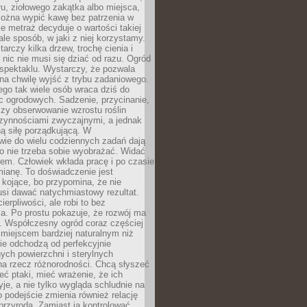
łu, ziołowego zakątka albo miejsca,
można wypić kawę bez patrzenia w
nie metraż decyduje o wartości takiej
 ale sposób, w jaki z niej korzystamy.
rczy kilka drzew, trochę cienia i
 nic nie musi się dziać od razu. Ogród
spektaklu. Wystarczy, że pozwala
na chwilę wyjść z trybu zadaniowego.
ego tak wiele osób wraca dziś do
c ogrodowych. Sadzenie, przycinanie,
zy obserwowanie wzrostu roślin
czynnościami zwyczajnymi, a jednak
ą siłę porządkującą. W
wie do wielu codziennych zadań dają
go nie trzeba sobie wyobrażać. Widać
em. Człowiek wkłada pracę i po czasie
ianę. To doświadczenie jest
kojące, bo przypomina, że nie
si dawać natychmiastowy rezultat.
ierpliwości, ale robi to bez
a. Po prostu pokazuje, że rozwój ma
. Współczesny ogród coraz częściej
ż miejscem bardziej naturalnym niż
ie odchodzą od perfekcyjnie
ych powierzchni i sterylnych
na rzecz różnorodności. Chcą słyszeć
eć ptaki, mieć wrażenie, że ich
yje, a nie tylko wygląda schludnie na
o podejście zmienia również relację
przyrodą. Zamiast ją kontrolować,