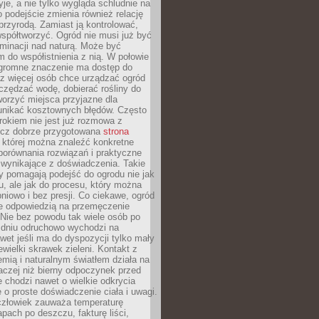
yje, a nie tylko wygląda schludnie na
o podejście zmienia również relację
przyrodą. Zamiast ją kontrolować,
spółtworzyć. Ogród nie musi już być
inacji nad naturą. Może być
 do współistnienia z nią. W połowie
ogromne znaczenie ma dostęp do
az więcej osób chce urządzać ogród
czędzać wodę, dobierać rośliny do
orzyć miejsca przyjazne dla
 unikać kosztownych błędów. Często
okiem nie jest już rozmowa z
ecz dobrze przygotowana
strona
której można znaleźć konkretne
porównania rozwiązań i praktyczne
 wynikające z doświadczenia. Takie
y pomagają podejść do ogrodu nie jak
, ale jak do procesu, który można
pniowo i bez presji. Co ciekawe, ogród
że odpowiedzią na przemęczenie
Nie bez powodu tak wiele osób po
 dniu odruchowo wychodzi na
wet jeśli ma do dyspozycji tylko mały
ewielki skrawek zieleni. Kontakt z
iemią i naturalnym światłem działa na
aczej niż bierny odpoczynek przed
 chodzi nawet o wielkie odkrycia
 o proste doświadczenie ciała i uwagi.
człowiek zauważa temperaturę
apach po deszczu, fakturę liści,