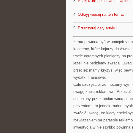
3.
Przejdź do pełnej wersji wpisu
4.
Odkryj więcej na ten temat
5.
Przeczytaj cały artykuł
Firma powinna być w umiejętny sp
koncerny, które kojarzy dosłownie 
tracić ogromnych pieniędzy na pro
jeżeli nie będziemy zwracali uwag
przecież mamy kryzys, więc pewni
wydatki finansowe.
Całe szczęście, że możemy wymie
uwagę kubki reklamowe. Przecież t
doceniony przez obdarowaną osob
prezentami, to jednak trudno myśl
zwrócić uwagę, że kiedy chcielib
rozwiązaniem są parasole reklamow
inwestycja w nie szybko powinna s