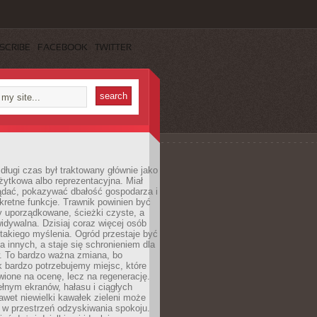
SCRIBE
FACEBOOK
TWITTER
długi czas był traktowany głównie jako
żytkowa albo reprezentacyjna. Miał
ądać, pokazywać dbałość gospodarza i
kretne funkcje. Trawnik powinien być
y uporządkowane, ścieżki czyste, a
idywalna. Dzisiaj coraz więcej osób
takiego myślenia. Ogród przestaje być
a innych, a staje się schronieniem dla
 To bardzo ważna zmiana, bo
k bardzo potrzebujemy miejsc, które
wione na ocenę, lecz na regenerację.
łnym ekranów, hałasu i ciągłych
wet niewielki kawałek zieleni może
 w przestrzeń odzyskiwania spokoju.