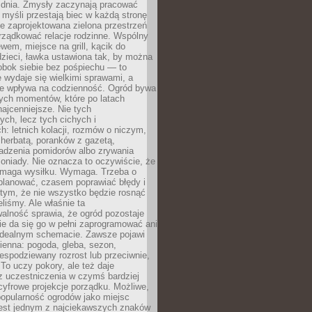
 dnia. Zmysły zaczynają pracować
a myśli przestają biec w każdą stronę
e zaprojektowana zielona przestrzeń
rządkować relacje rodzinne. Wspólny
ewem, miejsce na grill, kącik do
zieci, ławka ustawiona tak, by można
obok siebie bez pośpiechu — to
 wydaje się wielkimi sprawami, a
nie wpływa na codzienność. Ogród bywa
ych momentów, które po latach
najcenniejsze. Nie tych
ych, lecz tych cichych i
h: letnich kolacji, rozmów o niczym,
herbatą, poranków z gazetą,
adzenia pomidorów albo zrywania
oniady. Nie oznacza to oczywiście, że
ymaga wysiłku. Wymaga. Trzeba o
planować, czasem poprawiać błędy i
 tym, że nie wszystko będzie rosnąć
eliśmy. Ale właśnie ta
alność sprawia, że ogród pozostaje
Nie da się go w pełni zaprogramować ani
dealnym schemacie. Zawsze pojawi
ienna: pogoda, gleba, sezon,
iespodziewany rozrost lub przeciwnie,
 To uczy pokory, ale też daje
z uczestniczenia w czymś bardziej
cyfrowe projekcje porządku. Możliwe,
popularność ogrodów jako miejsc
jest jednym z najciekawszych znaków