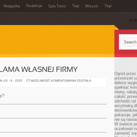
Redakcja
Tagi
Tagi
Małgośka
Spis Treści
Wieczór
SUB
LAMA WŁASNEJ FIRMY
Ogród przez 
przestrzeń u
EFEKTYWNA
LIS - 8 - 2025
MOŻLIWOŚĆ KOMENTOWANIA
ZOSTAŁA
dobrze wygl
REKLAMA
spełniać kon
WŁASNEJ
FIRMY
równy, rabat
my?
całość przew
odchodzi od 
wizytówką dl
domowników.
pokazuje, ja
nie są nasta
W świecie pe
oczekiwań na
zamienić się