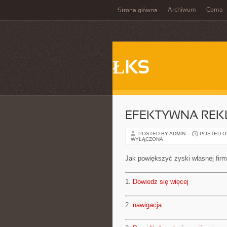
Archiwum
Coma
Strona główna
ŁKS
EFEKTYWNA REK
POSTED BY ADMIN
POSTED ON 
WYŁĄCZONA
Jak powiększyć zyski własnej fir
1.
Dowiedz się więcej
2.
nawigacja