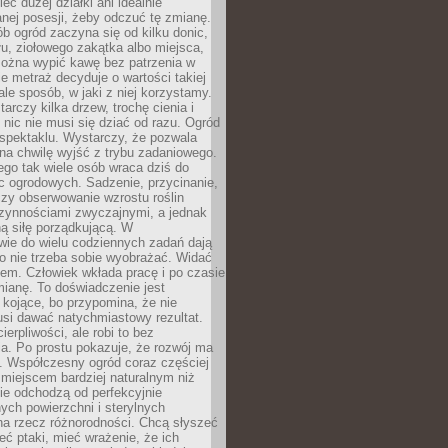
eć dużej działki ani idealnie
nej posesji, żeby odczuć tę zmianę.
ób ogród zaczyna się od kilku donic,
łu, ziołowego zakątka albo miejsca,
można wypić kawę bez patrzenia w
nie metraż decyduje o wartości takiej
 ale sposób, w jaki z niej korzystamy.
rczy kilka drzew, trochę cienia i
 nic nie musi się dziać od razu. Ogród
spektaklu. Wystarczy, że pozwala
na chwilę wyjść z trybu zadaniowego.
ego tak wiele osób wraca dziś do
c ogrodowych. Sadzenie, przycinanie,
zy obserwowanie wzrostu roślin
czynnościami zwyczajnymi, a jednak
ą siłę porządkującą. W
wie do wielu codziennych zadań dają
go nie trzeba sobie wyobrażać. Widać
em. Człowiek wkłada pracę i po czasie
ianę. To doświadczenie jest
kojące, bo przypomina, że nie
si dawać natychmiastowy rezultat.
ierpliwości, ale robi to bez
a. Po prostu pokazuje, że rozwój ma
. Współczesny ogród coraz częściej
ż miejscem bardziej naturalnym niż
ie odchodzą od perfekcyjnie
ych powierzchni i sterylnych
na rzecz różnorodności. Chcą słyszeć
eć ptaki, mieć wrażenie, że ich