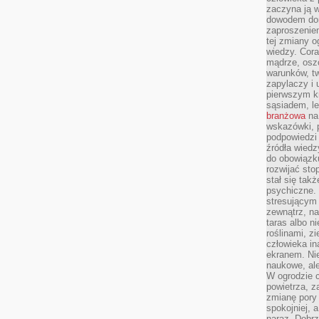
zaczyna ją w
dowodem dom
zaproszeniem
tej zmiany 
wiedzy. Cor
mądrze, osz
warunków, tw
zapylaczy i
pierwszym kr
sąsiadem, l
branżowa
na 
wskazówki, 
podpowiedzi
źródła wiedz
do obowiązku
rozwijać sto
stał się tak
psychiczne. 
stresującym
zewnątrz, na
taras albo ni
roślinami, z
człowieka in
ekranem. Nie
naukowe, ale
W ogrodzie 
powietrza, z
zmianę pory
spokojniej, 
naraz. Dobrz