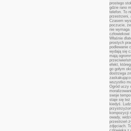
prostego sto
gdzie rano 
telefon. To 
przestrzeni,
Czasem wysta
poczucie, że
nie wymaga 
człowiekowi 
Właśnie dlat
prostych pra
podlewanie c
wydają się 
mają ogromn
przeciwieńst
efekt, które
go gołym oki
dostrzega zm
zaskakująco 
wszystko mu
Ogród uczy c
moralizowani
swoje tempo
staje się te
kiedyś. Ludz
przystrzyżon
kompozycji 
owady, widzi
przestrzeń ż
zdjęciach. T
człowieka z 