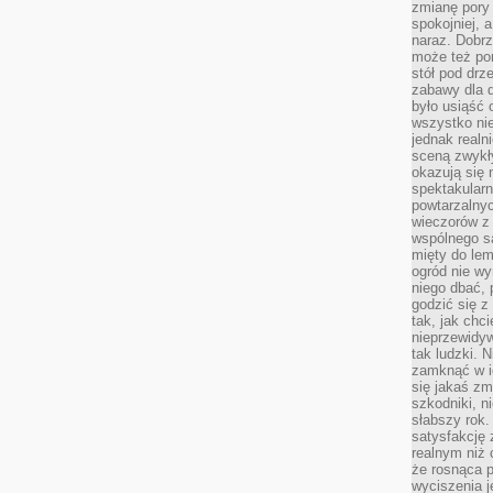
zmianę pory
spokojniej, 
naraz. Dobrz
może też po
stół pod drz
zabawy dla d
było usiąść 
wszystko nie
jednak real
sceną zwykł
okazują się 
spektakularn
powtarzalnyc
wieczorów z 
wspólnego s
mięty do lem
ogród nie w
niego dbać, 
godzić się z
tak, jak chci
nieprzewidyw
tak ludzki. 
zamknąć w i
się jakaś zm
szkodniki, n
słabszy rok.
satysfakcję 
realnym niż 
że rosnąca 
wyciszenia 