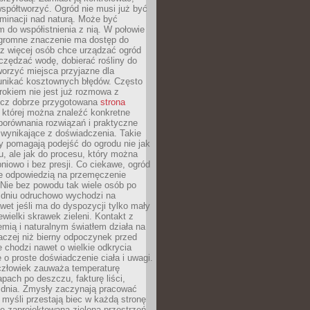
spółtworzyć. Ogród nie musi już być
inacji nad naturą. Może być
 do współistnienia z nią. W połowie
ogromne znaczenie ma dostęp do
az więcej osób chce urządzać ogród
czędzać wodę, dobierać rośliny do
orzyć miejsca przyjazne dla
 unikać kosztownych błędów. Często
okiem nie jest już rozmowa z
ecz dobrze przygotowana
strona
której można znaleźć konkretne
porównania rozwiązań i praktyczne
 wynikające z doświadczenia. Takie
y pomagają podejść do ogrodu nie jak
, ale jak do procesu, który można
pniowo i bez presji. Co ciekawe, ogród
że odpowiedzią na przemęczenie
Nie bez powodu tak wiele osób po
 dniu odruchowo wychodzi na
wet jeśli ma do dyspozycji tylko mały
ewielki skrawek zieleni. Kontakt z
iemią i naturalnym światłem działa na
aczej niż bierny odpoczynek przed
 chodzi nawet o wielkie odkrycia
 o proste doświadczenie ciała i uwagi.
człowiek zauważa temperaturę
apach po deszczu, fakturę liści,
 dnia. Zmysły zaczynają pracować
a myśli przestają biec w każdą stronę
e zaprojektowana zielona przestrzeń