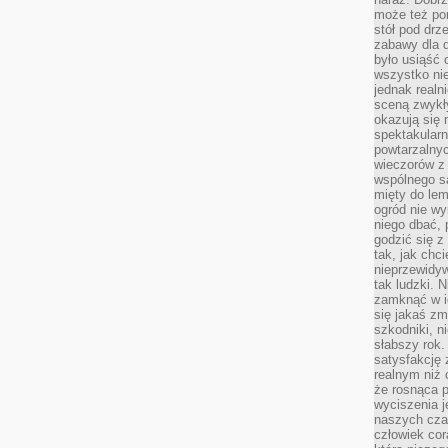
może też po
stół pod drz
zabawy dla d
było usiąść 
wszystko nie
jednak real
sceną zwykł
okazują się 
spektakularn
powtarzalnyc
wieczorów z 
wspólnego s
mięty do lem
ogród nie w
niego dbać, 
godzić się z
tak, jak chci
nieprzewidyw
tak ludzki. 
zamknąć w i
się jakaś zm
szkodniki, n
słabszy rok.
satysfakcję 
realnym niż 
że rosnąca 
wyciszenia 
naszych cza
człowiek cor