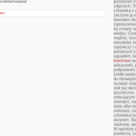
rozreklamowana!
przestrzeń ż
zdjęciach. T
człowieka z 
OBY
zaczyna ją w
dowodem dom
zaproszeniem
tej zmiany 
wiedzy. Cor
mądrze, osz
warunków, tw
zapylaczy i
pierwszym kr
sąsiadem, l
branżowa
na 
wskazówki, 
podpowiedzi
źródła wiedz
do obowiązku
rozwijać sto
stał się tak
psychiczne. 
stresującym
zewnątrz, na
taras albo ni
roślinami, z
człowieka in
ekranem. Nie
naukowe, ale
W ogrodzie 
powietrza, z