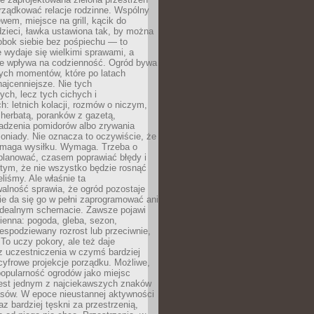
rządkować relacje rodzinne. Wspólny
ewem, miejsce na grill, kącik do
zieci, ławka ustawiona tak, by można
obok siebie bez pośpiechu — to
 wydaje się wielkimi sprawami, a
nie wpływa na codzienność. Ogród bywa
ych momentów, które po latach
najcenniejsze. Nie tych
ych, lecz tych cichych i
h: letnich kolacji, rozmów o niczym,
herbatą, poranków z gazetą,
adzenia pomidorów albo zrywania
oniady. Nie oznacza to oczywiście, że
ymaga wysiłku. Wymaga. Trzeba o
planować, czasem poprawiać błędy i
 tym, że nie wszystko będzie rosnąć
eliśmy. Ale właśnie ta
alność sprawia, że ogród pozostaje
Nie da się go w pełni zaprogramować ani
dealnym schemacie. Zawsze pojawi
ienna: pogoda, gleba, sezon,
iespodziewany rozrost lub przeciwnie,
 To uczy pokory, ale też daje
z uczestniczenia w czymś bardziej
cyfrowe projekcje porządku. Możliwe,
popularność ogrodów jako miejsc
jest jednym z najciekawszych znaków
sów. W epoce nieustannej aktywności
az bardziej tęskni za przestrzenią,