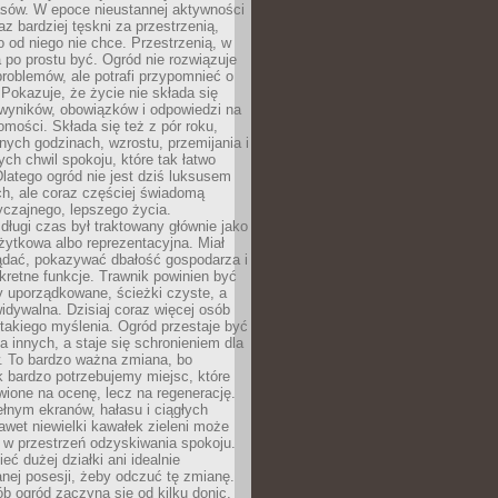
sów. W epoce nieustannej aktywności
az bardziej tęskni za przestrzenią,
o od niego nie chce. Przestrzenią, w
 po prostu być. Ogród nie rozwiązuje
roblemów, ale potrafi przypomnieć o
 Pokazuje, że życie nie składa się
 wyników, obowiązków i odpowiedzi na
omości. Składa się też z pór roku,
żnych godzinach, wzrostu, przemijania i
ych chwil spokoju, które tak łatwo
latego ogród nie jest dziś luksusem
h, ale coraz częściej świadomą
czajnego, lepszego życia.
długi czas był traktowany głównie jako
żytkowa albo reprezentacyjna. Miał
ądać, pokazywać dbałość gospodarza i
kretne funkcje. Trawnik powinien być
y uporządkowane, ścieżki czyste, a
idywalna. Dzisiaj coraz więcej osób
takiego myślenia. Ogród przestaje być
a innych, a staje się schronieniem dla
 To bardzo ważna zmiana, bo
k bardzo potrzebujemy miejsc, które
wione na ocenę, lecz na regenerację.
łnym ekranów, hałasu i ciągłych
wet niewielki kawałek zieleni może
 w przestrzeń odzyskiwania spokoju.
eć dużej działki ani idealnie
nej posesji, żeby odczuć tę zmianę.
ób ogród zaczyna się od kilku donic,