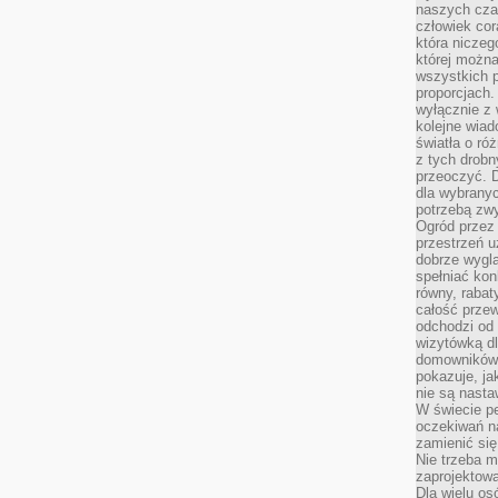
naszych cza
człowiek cor
która niczeg
której można
wszystkich p
proporcjach.
wyłącznie z
kolejne wiad
światła o ró
z tych drobn
przeoczyć. D
dla wybranyc
potrzebą zwy
Ogród przez 
przestrzeń u
dobrze wygl
spełniać kon
równy, rabat
całość przew
odchodzi od 
wizytówką dl
domowników.
pokazuje, ja
nie są nasta
W świecie pe
oczekiwań na
zamienić się
Nie trzeba mi
zaprojektowa
Dla wielu os