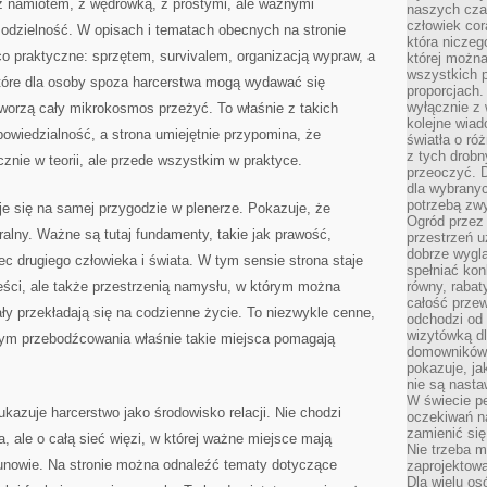
 z namiotem, z wędrówką, z prostymi, ale ważnymi
naszych cza
człowiek cor
modzielność. W opisach i tematach obecnych na stronie
która niczeg
o praktyczne: sprzętem, survivalem, organizacją wypraw, a
której można
wszystkich p
tóre dla osoby spoza harcerstwa mogą wydawać się
proporcjach.
wyłącznie z
 tworzą cały mikrokosmos przeżyć. To właśnie z takich
kolejne wiad
owiedzialność, a strona umiejętnie przypomina, że
światła o ró
z tych drobn
znie w teorii, ale przede wszystkim w praktyce.
przeoczyć. D
dla wybranyc
potrzebą zwy
e się na samej przygodzie w plenerze. Pokazuje, że
Ogród przez 
alny. Ważne są tutaj fundamenty, takie jak prawość,
przestrzeń u
dobrze wygl
c drugiego człowieka i świata. W tym sensie strona staje
spełniać kon
reści, ale także przestrzenią namysłu, w którym można
równy, rabat
całość przew
ały przekładają się na codzienne życie. To niezwykle cenne,
odchodzi od 
wizytówką dl
ym przebodźcowania właśnie takie miejsca pomagają
domowników.
pokazuje, ja
nie są nasta
W świecie pe
ukazuje harcerstwo jako środowisko relacji. Nie chodzi
oczekiwań na
zamienić się
, ale o całą sieć więzi, w której ważne miejsce mają
Nie trzeba mi
kunowie. Na stronie można odnaleźć tematy dotyczące
zaprojektowa
Dla wielu os