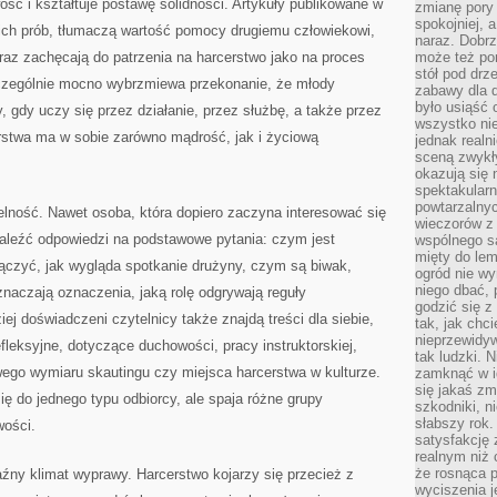
ość i kształtuje postawę solidności. Artykuły publikowane w
zmianę pory
spokojniej, 
kich prób, tłumaczą wartość pomocy drugiemu człowiekowi,
naraz. Dobrz
raz zachęcają do patrzenia na harcerstwo jako na proces
może też po
stół pod drz
zególnie mocno wybrzmiewa przekonanie, że młody
zabawy dla d
było usiąść 
y, gdy uczy się przez działanie, przez służbę, a także przez
wszystko nie
erstwa ma w sobie zarówno mądrość, jak i życiową
jednak real
sceną zwykł
okazują się 
spektakularn
powtarzalnyc
elność. Nawet osoba, która dopiero zaczyna interesować się
wieczorów z 
aleźć odpowiedzi na podstawowe pytania: czym jest
wspólnego s
mięty do lem
łączyć, jak wygląda spotkanie drużyny, czym są biwak,
ogród nie w
niego dbać, 
naczają oznaczenia, jaką rolę odgrywają reguły
godzić się z
ej doświadczeni czytelnicy także znajdą treści dla siebie,
tak, jak chci
nieprzewidyw
efleksyjne, dotyczące duchowości, pracy instruktorskiej,
tak ludzki. 
wego wymiaru skautingu czy miejsca harcerstwa w kulturze.
zamknąć w i
się jakaś zm
ię do jednego typu odbiorcy, ale spaja różne grupy
szkodniki, n
słabszy rok.
wości.
satysfakcję 
realnym niż 
że rosnąca 
źny klimat wyprawy. Harcerstwo kojarzy się przecież z
wyciszenia 