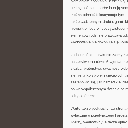
płomieniem spotkania, z zielenią,
umiejętnościami, które budują sa
można odnaleźć fascynację tym, c
także codziennymi drobiazgami, k
niewielkie, lecz w rzeczywistości
elementów rodzi się prawdziwa odp
wychowanie nie dokonuje się wyłąc
Jednocześnie serwis nie zatrzymuj
harcerstwo ma również wymiar mor
służba, braterstwo, uważność wobe
się nie tylko zbiorem ciekawych t
zastanowić się, jak harcerskie ide
bo we współczesnym świecie pełn
odzyskać sens.
Warto także podkreślić, że strona 
wyłącznie o pojedynczego harcerza
liderzy, wędrownicy, a także opie