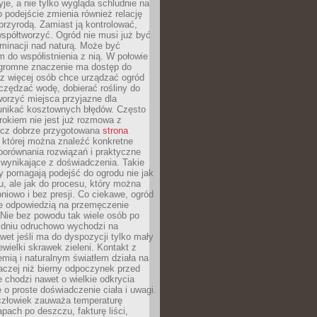
yje, a nie tylko wygląda schludnie na
o podejście zmienia również relację
przyrodą. Zamiast ją kontrolować,
spółtworzyć. Ogród nie musi już być
inacji nad naturą. Może być
 do współistnienia z nią. W połowie
ogromne znaczenie ma dostęp do
az więcej osób chce urządzać ogród
czędzać wodę, dobierać rośliny do
orzyć miejsca przyjazne dla
 unikać kosztownych błędów. Często
okiem nie jest już rozmowa z
ecz dobrze przygotowana
strona
której można znaleźć konkretne
porównania rozwiązań i praktyczne
 wynikające z doświadczenia. Takie
y pomagają podejść do ogrodu nie jak
, ale jak do procesu, który można
pniowo i bez presji. Co ciekawe, ogród
że odpowiedzią na przemęczenie
Nie bez powodu tak wiele osób po
 dniu odruchowo wychodzi na
wet jeśli ma do dyspozycji tylko mały
ewielki skrawek zieleni. Kontakt z
iemią i naturalnym światłem działa na
aczej niż bierny odpoczynek przed
 chodzi nawet o wielkie odkrycia
 o proste doświadczenie ciała i uwagi.
człowiek zauważa temperaturę
apach po deszczu, fakturę liści,