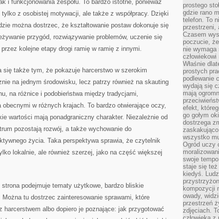
ak i funkcjonowania zespołu. To bardzo istotne, ponieważ
prostego sto
gdzie rano 
 tylko z osobistej motywacji, ale także z współpracy. Dzięki
telefon. To 
dzie można dostrzec, że kształtowanie postaw dokonuje się
przestrzeni,
Czasem wysta
eżywanie przygód, rozwiązywanie problemów, uczenie się
poczucie, że
 przez kolejne etapy drogi ramię w ramię z innymi.
nie wymaga 
człowiekowi 
Właśnie dlat
a się także tym, że pokazuje harcerstwo w szerokim
prostych pra
podlewanie c
nie na jednym środowisku, lecz patrzy również na skauting
wydają się 
mają ogromn
u, na różnice i podobieństwa między tradycjami,
przeciwieńst
 obecnymi w różnych krajach. To bardzo otwierające oczy,
efekt, które
go gołym oki
ie wartości mają ponadgraniczny charakter. Niezależnie od
dostrzega zm
ntrum pozostają rozwój, a także wychowanie do
zaskakująco 
wszystko mu
ktywnego życia. Taka perspektywa sprawia, że czytelnik
Ogród uczy c
moralizowani
lko lokalnie, ale również szerzej, jako na część większej
swoje tempo
staje się te
kiedyś. Ludz
przystrzyżon
 strona podejmuje tematy użytkowe, bardzo bliskie
kompozycji 
owady, widzi
 Można tu dostrzec zainteresowanie sprawami, które
przestrzeń ż
z harcerstwem albo dopiero je poznające: jak przygotować
zdjęciach. T
człowieka z 