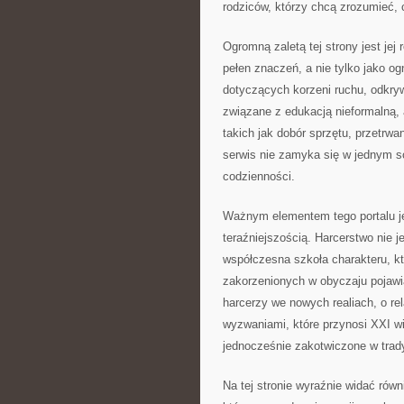
rodziców, którzy chcą zrozumieć,
Ogromną zaletą tej strony jest jej
pełen znaczeń, a nie tylko jako o
dotyczących korzeni ruchu, odkr
związane z edukacją nieformalną,
takich jak dobór sprzętu, przetrwa
serwis nie zamyka się w jednym s
codzienności.
Ważnym elementem tego portalu jes
teraźniejszością. Harcerstwo nie j
współczesna szkoła charakteru, k
zakorzenionych w obyczaju pojawia
harcerzy we nowych realiach, o re
wyzwaniami, które przynosi XXI w
jednocześnie zakotwiczone w trady
Na tej stronie wyraźnie widać równ