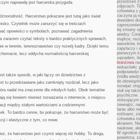
przestrzeń ż
 czym naprawdę jest harcerska przygoda.
zdjęciach. T
człowieka z 
zaczyna ją w
 różnorodność. Harcerstwo pokazane jest tutaj jako świat
dowodem dom
gnisko. Czytelnik może zanurzyć się w treściach
zaproszeniem
tej zmiany 
ywać opowieści o symbolach, poznawać zagadnienia
wiedzy. Cor
 a zarazem czytać teksty o bardzo praktycznych sprawach,
mądrze, osz
warunków, tw
nie w terenie, terenoznawstwo czy rozwój kadry. Dzięki temu
zapylaczy i
pierwszym kr
chemacie, lecz oddycha rozmaitością harcerskiej
sąsiadem, l
branżowa
na 
wskazówki, 
podpowiedzi
t także sposób, w jaki łączy on dziedzictwo z
źródła wiedz
do obowiązku
est tu przedstawiane jako zamknięty rozdział, lecz jako
rozwijać sto
tóra nadal ma znaczenie dla młodych ludzi. Obok tematów
stał się tak
psychiczne. 
ją się bowiem również rozważania o internecie, o miejscu
stresującym
zewnątrz, na
lacji między stałymi wartościami a codziennymi
taras albo ni
iek. To bardzo cenne, bo pokazuje, że harcerstwo może być
roślinami, z
człowieka in
cji i elastyczne z tym, co nowe.
ekranem. Nie
naukowe, ale
W ogrodzie 
ież, że harcerstwo jest czymś więcej niż hobby. To droga,
powietrza, z