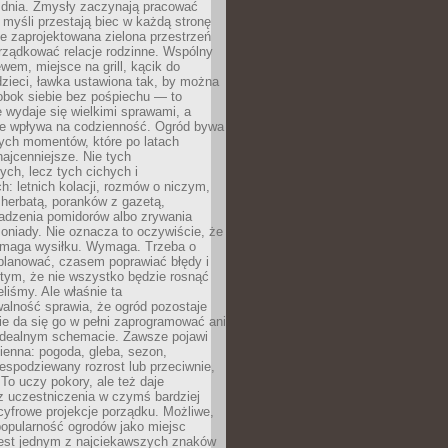
 dnia. Zmysły zaczynają pracować
a myśli przestają biec w każdą stronę
e zaprojektowana zielona przestrzeń
rządkować relacje rodzinne. Wspólny
ewem, miejsce na grill, kącik do
zieci, ławka ustawiona tak, by można
obok siebie bez pośpiechu — to
 wydaje się wielkimi sprawami, a
nie wpływa na codzienność. Ogród bywa
ych momentów, które po latach
najcenniejsze. Nie tych
ych, lecz tych cichych i
h: letnich kolacji, rozmów o niczym,
herbatą, poranków z gazetą,
adzenia pomidorów albo zrywania
oniady. Nie oznacza to oczywiście, że
ymaga wysiłku. Wymaga. Trzeba o
planować, czasem poprawiać błędy i
 tym, że nie wszystko będzie rosnąć
eliśmy. Ale właśnie ta
alność sprawia, że ogród pozostaje
Nie da się go w pełni zaprogramować ani
dealnym schemacie. Zawsze pojawi
ienna: pogoda, gleba, sezon,
iespodziewany rozrost lub przeciwnie,
 To uczy pokory, ale też daje
z uczestniczenia w czymś bardziej
cyfrowe projekcje porządku. Możliwe,
popularność ogrodów jako miejsc
jest jednym z najciekawszych znaków