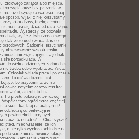
łu, ziołowego zakątka albo miejsca,
można wypić kawę bez patrzenia w
nie metraż decyduje o wartości takiej
 ale sposób, w jaki z niej korzystamy.
rczy kilka drzew, trochę cienia i
 nic nie musi się dziać od razu. Ogród
spektaklu. Wystarczy, że pozwala
na chwilę wyjść z trybu zadaniowego.
ego tak wiele osób wraca dziś do
c ogrodowych. Sadzenie, przycinanie,
zy obserwowanie wzrostu roślin
czynnościami zwyczajnymi, a jednak
ą siłę porządkującą. W
wie do wielu codziennych zadań dają
go nie trzeba sobie wyobrażać. Widać
em. Człowiek wkłada pracę i po czasie
ianę. To doświadczenie jest
kojące, bo przypomina, że nie
si dawać natychmiastowy rezultat.
ierpliwości, ale robi to bez
a. Po prostu pokazuje, że rozwój ma
. Współczesny ogród coraz częściej
ż miejscem bardziej naturalnym niż
ie odchodzą od perfekcyjnie
ych powierzchni i sterylnych
na rzecz różnorodności. Chcą słyszeć
eć ptaki, mieć wrażenie, że ich
yje, a nie tylko wygląda schludnie na
o podejście zmienia również relację
przyrodą. Zamiast ją kontrolować,