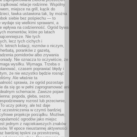
rządkować relacje rodzinne. Wspólny
ewem, miejsce na grill, kącik do
zieci, ławka ustawiona tak, by można
obok siebie bez pośpiechu — to
 wydaje się wielkimi sprawami, a
nie wpływa na codzienność. Ogród bywa
ych momentów, które po latach
najcenniejsze. Nie tych
ych, lecz tych cichych i
h: letnich kolacji, rozmów o niczym,
herbatą, poranków z gazetą,
adzenia pomidorów albo zrywania
oniady. Nie oznacza to oczywiście, że
ymaga wysiłku. Wymaga. Trzeba o
planować, czasem poprawiać błędy i
 tym, że nie wszystko będzie rosnąć
eliśmy. Ale właśnie ta
alność sprawia, że ogród pozostaje
Nie da się go w pełni zaprogramować ani
dealnym schemacie. Zawsze pojawi
ienna: pogoda, gleba, sezon,
iespodziewany rozrost lub przeciwnie,
 To uczy pokory, ale też daje
z uczestniczenia w czymś bardziej
cyfrowe projekcje porządku. Możliwe,
popularność ogrodów jako miejsc
jest jednym z najciekawszych znaków
sów. W epoce nieustannej aktywności
az bardziej tęskni za przestrzenią,