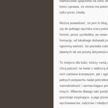
wartościowe spojrzenie na sens sł
treści sprawia, że strona ma poten
tylko przez chwilę.
Można powiedzieć, że jest to blog
się do jednego wycinka rzeczywist
historii, przez symbolikę, po now
formację; od lokalnego doświadcz
ogromną wartość, bo pozwala zoba
dawnych lat ani prostą aktywnośc
To miejsce dla ludzi, którzy cenią 
chcą patrzeć na świat z większą d
nich zarówno kompasem, jak i ogn
pełnych pośpiechu nadal potrzebne
samodzielność i wzmacniające przek
innych. Właśnie dlatego taki port
pozostaje inspirujące, a jego prze
wychowawców, rodziców i młodych 