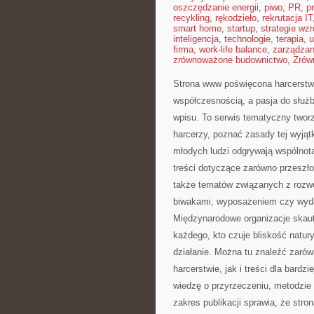
oszczędzanie energii
,
piwo
,
PR
,
p
recykling
,
rękodzieło
,
rekrutacja IT
smart home
,
startup
,
strategie wzr
inteligencja
,
technologie
,
terapia
,
u
firma
,
work-life balance
,
zarządza
zrównoważone budownictwo
,
Zrów
Strona www poświęcona harcerstwu
współczesnością, a pasja do służ
wpisu. To serwis tematyczny tworz
harcerzy, poznać zasady tej wyjąt
młodych ludzi odgrywają wspólnot
treści dotyczące zarówno przeszłoś
także tematów związanych z rozw
biwakami, wyposażeniem czy wyda
Międzynarodowe organizacje skauto
każdego, kto czuje bliskość natury
działanie. Można tu znaleźć zaró
harcerstwie, jak i treści dla bard
wiedzę o przyrzeczeniu, metodzie p
zakres publikacji sprawia, że str