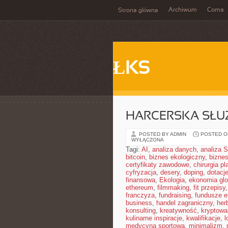
Archiwum
Coma
Strona główna
ŁKS
HARCERSKA SŁU
POSTED BY ADMIN
POSTED ON
WYŁĄCZONA
Tagi:
AI
,
analiza danych
,
analiza
bitcoin
,
biznes ekologiczny
,
bizne
certyfikaty zawodowe
,
chirurgia p
cyfryzacja
,
desery
,
doping
,
dotacj
finansowa
,
Ekologia
,
ekonomia glo
ethereum
,
filmmaking
,
fit przepisy
franczyza
,
fundraising
,
fundusze e
business
,
handel zagraniczny
,
her
konsulting
,
kreatywność
,
kryptowa
kulinarne inspiracje
,
kwalifikacje
,
l
medycyna sportowa
,
minimalizm
,