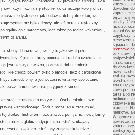
jak wygląda nocleg w namiocie, jak prowadzić zbiórkę, jakie
zaczyna ją w
żynowi, czym różnią się stopnie, co oznaczają kolory chust
dowodem dom
zaproszeniem
ielność młodych osób, jak budować dobrą atmosferę we
tej zmiany 
wiedzy. Cor
skuje wymiar nie tylko ideowy, ale też bardzo użyteczny.
mądrze, osz
ie po ogólny opis harcerstwa, lecz także po realne wskazówki,
warunków, tw
zapylaczy i
nnym działaniu.
pierwszym kr
sąsiadem, l
branżowa
na 
tej strony. Harcerstwo jawi się tu jako świat pełen
wskazówki, 
yscypliny. Z jednej strony obecna jest radość działania, z
podpowiedzi
źródła wiedz
waga jest niezwykle ważna, ponieważ dobrze oddaje
do obowiązku
rozwijać sto
ego. Nie chodzi bowiem tylko o emocje, lecz o całościowe
stał się tak
fi być samodzielny, a jednocześnie wrażliwy społecznie.
psychiczne. 
stresującym
taki obraz: harcerstwa jako przygody z sensem.
zewnątrz, na
taras albo ni
roślinami, z
 może stać się miejscem motywacji. Osoba młoda może
człowieka in
aprawdę wartościowego. Rodzic może lepiej zrozumieć,
ekranem. Nie
naukowe, ale
 tej drodze. Instruktor może znaleźć pomysł na nową formę
W ogrodzie 
powietrza, z
istorią może zgłębić tradycje ruchu. Ktoś szukający
zmianę pory
a treści o biwakach. Ktoś inny znajdzie tu bardziej
spokojniej, 
naraz. Dobrz