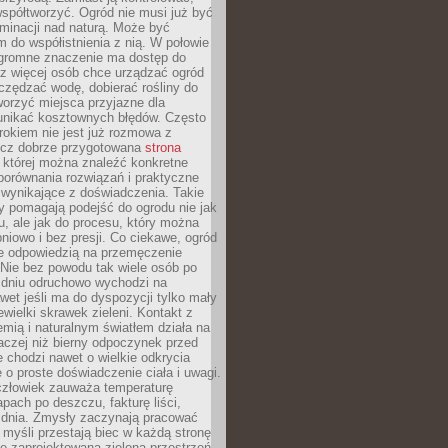
spółtworzyć. Ogród nie musi już być
inacji nad naturą. Może być
 do współistnienia z nią. W połowie
ogromne znaczenie ma dostęp do
az więcej osób chce urządzać ogród
czędzać wodę, dobierać rośliny do
orzyć miejsca przyjazne dla
 unikać kosztownych błędów. Często
okiem nie jest już rozmowa z
ecz dobrze przygotowana
strona
której można znaleźć konkretne
porównania rozwiązań i praktyczne
 wynikające z doświadczenia. Takie
y pomagają podejść do ogrodu nie jak
, ale jak do procesu, który można
pniowo i bez presji. Co ciekawe, ogród
że odpowiedzią na przemęczenie
Nie bez powodu tak wiele osób po
 dniu odruchowo wychodzi na
wet jeśli ma do dyspozycji tylko mały
ewielki skrawek zieleni. Kontakt z
iemią i naturalnym światłem działa na
aczej niż bierny odpoczynek przed
 chodzi nawet o wielkie odkrycia
 o proste doświadczenie ciała i uwagi.
człowiek zauważa temperaturę
apach po deszczu, fakturę liści,
 dnia. Zmysły zaczynają pracować
a myśli przestają biec w każdą stronę
e zaprojektowana zielona przestrzeń