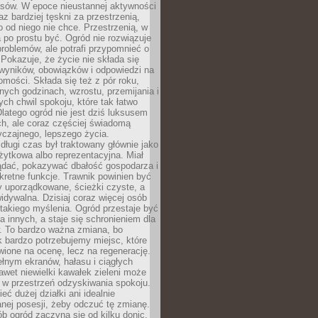
sów. W epoce nieustannej aktywności
az bardziej tęskni za przestrzenią,
o od niego nie chce. Przestrzenią, w
 po prostu być. Ogród nie rozwiązuje
roblemów, ale potrafi przypomnieć o
 Pokazuje, że życie nie składa się
 wyników, obowiązków i odpowiedzi na
omości. Składa się też z pór roku,
żnych godzinach, wzrostu, przemijania i
ych chwil spokoju, które tak łatwo
latego ogród nie jest dziś luksusem
h, ale coraz częściej świadomą
czajnego, lepszego życia.
długi czas był traktowany głównie jako
żytkowa albo reprezentacyjna. Miał
ądać, pokazywać dbałość gospodarza i
kretne funkcje. Trawnik powinien być
y uporządkowane, ścieżki czyste, a
idywalna. Dzisiaj coraz więcej osób
takiego myślenia. Ogród przestaje być
a innych, a staje się schronieniem dla
 To bardzo ważna zmiana, bo
k bardzo potrzebujemy miejsc, które
wione na ocenę, lecz na regenerację.
łnym ekranów, hałasu i ciągłych
wet niewielki kawałek zieleni może
 w przestrzeń odzyskiwania spokoju.
eć dużej działki ani idealnie
nej posesji, żeby odczuć tę zmianę.
ób ogród zaczyna się od kilku donic,