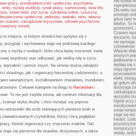
Nie trzeba mi
rawo pracy
,
przedsiębiorczość społeczna
,
psychiatria
,
zaprojektowa
,
renty
,
rozwój osobisty
,
rynek pracy
,
samorozwój
,
slow life
,
Dla wielu os
ostu
,
street food
,
styl życia
,
szkolenia online
,
sztuczna
prostego sto
bezpieczenia społeczne
,
webinary
,
wiatraki
,
wino
,
własna
gdzie rano 
nie czasem
,
zarządzanie kryzysowe
,
zdrowie psychiczne
,
telefon. To 
noważony rozwój
przestrzeni,
Czasem wysta
 to miejsce, w którym dziedzictwo spotyka się z
poczucie, że
nie wymaga 
by, przygody i wychowania staje się podstawą każdego
człowiekowi 
ony z myślą o osobach, które chcą lepiej zrozumieć świat
Właśnie dlat
prostych pra
kowej wspólnoty oraz odkrywać, jak wielką rolę w życiu
podlewanie c
wydają się 
a, dojrzałość i pomoc innym. Na stronie można odnaleźć
mają ogromn
ci skautingu, jak i organizacji harcerskiej codzienności, a
przeciwieńst
efekt, które
ojem wewnętrznym, kształtowaniem charakteru, mundurem,
go gołym oki
rzeniami. Ciekawe kategorie na blogu to
Harcerstwo
i
dostrzega zm
zaskakująco 
we. To nie jest zwykła strona, ale centrum informacji dla
wszystko mu
Ogród uczy c
, szanuje etykę służby i chce rozwijać się poprzez
moralizowani
wno wskazówki dla osób stawiających pierwsze kroki w
swoje tempo
staje się te
ziej zaawansowanych czytelników, którzy chcą pogłębiać
kiedyś. Ludz
racy, historii organizacji czy znaczeniu znaków. Taki
przystrzyżon
kompozycji 
ona staje się pomocna dla skautów, drużynowych, a także
owady, widzi