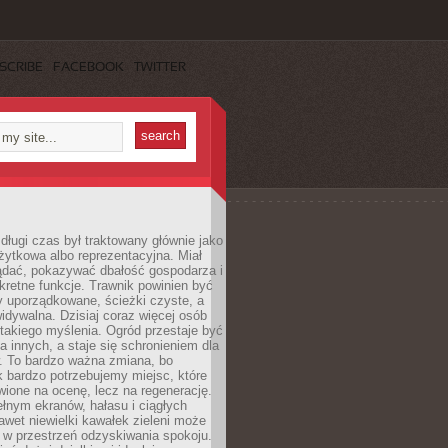
SCRIBE
FACEBOOK
TWITTER
długi czas był traktowany głównie jako
żytkowa albo reprezentacyjna. Miał
ądać, pokazywać dbałość gospodarza i
kretne funkcje. Trawnik powinien być
y uporządkowane, ścieżki czyste, a
idywalna. Dzisiaj coraz więcej osób
takiego myślenia. Ogród przestaje być
a innych, a staje się schronieniem dla
 To bardzo ważna zmiana, bo
k bardzo potrzebujemy miejsc, które
wione na ocenę, lecz na regenerację.
łnym ekranów, hałasu i ciągłych
wet niewielki kawałek zieleni może
 w przestrzeń odzyskiwania spokoju.