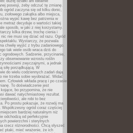
eć dużej działki ani idealnie
nej posesji, żeby odczuć tę zmianę.
ób ogród zaczyna się od kilku donic,
łu, ziołowego zakątka albo miejsca,
można wypić kawę bez patrzenia w
nie metraż decyduje o wartości takiej
 ale sposób, w jaki z niej korzystamy.
rczy kilka drzew, trochę cienia i
 nic nie musi się dziać od razu. Ogród
spektaklu. Wystarczy, że pozwala
na chwilę wyjść z trybu zadaniowego.
ego tak wiele osób wraca dziś do
c ogrodowych. Sadzenie, przycinanie,
zy obserwowanie wzrostu roślin
czynnościami zwyczajnymi, a jednak
ą siłę porządkującą. W
wie do wielu codziennych zadań dają
go nie trzeba sobie wyobrażać. Widać
em. Człowiek wkłada pracę i po czasie
ianę. To doświadczenie jest
kojące, bo przypomina, że nie
si dawać natychmiastowy rezultat.
ierpliwości, ale robi to bez
a. Po prostu pokazuje, że rozwój ma
. Współczesny ogród coraz częściej
ż miejscem bardziej naturalnym niż
ie odchodzą od perfekcyjnie
ych powierzchni i sterylnych
na rzecz różnorodności. Chcą słyszeć
eć ptaki, mieć wrażenie, że ich