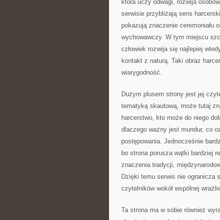
która uczy odwagi, rozwija osobow
serwisie przybliżają sens harcers
pokazują znaczenie ceremoniału o
wychowawczy. W tym miejscu szc
człowiek rozwija się najlepiej wted
kontakt z naturą. Taki obraz harc
wiarygodność.
Dużym plusem strony jest jej czyt
tematyką skautową, może tutaj zn
harcerstwo, kto może do niego do
dlaczego ważny jest mundur, co oz
postępowania. Jednocześnie bardzi
bo strona porusza wątki bardziej r
znaczenia tradycji, międzynarodo
Dzięki temu serwis nie ogranicza s
czytelników wokół wspólnej wrażli
Ta strona ma w sobie również wyra