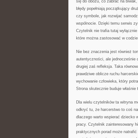
się do obozu, co zabrać na biwak, 
błędy popełniają początkujący dru
czy symbole, jak rozwijać samodz
wspólnocie. Dzięki temu serwis zy
Czytelnik nie trafia tutaj wyłączn
które można zastosować w codzie
Nie bez znaczenia jest również ton 
autentyczności, ale jednocześnie d
drugiej zaś refleksja. Taka równo
prawdziwe oblicze ruchu harcerski
wychowanie człowieka, który potra
Strona skutecznie buduje właśnie 
Dla wielu czytelników ta witryna
odkryć tu, że harcerstwo to coś n
dlaczego warto wspierać dziecko w
pracy. Czytelnik zainteresowany h
praktycznych porad może natrafić n