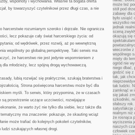
użby, wspólnoty i wychowania. Właśnie ta bogata oferta
może też po
cjał, by towarzyszyć czytelnikowi przez długi czas, a nie
stół pod drz
zabawy dla d
było usiąść 
wszystko nie
jednak real
 o harcerstwie rozumianym szeroko i dojrzale. Nie ogranicza
sceną zwykł
ości, lecz pokazuje cały świat harcerskiego życia: od
okazują się 
spektakularn
e pytania; od wędrówek, przez rozwój, aż po wewnętrzną
powtarzalnyc
wieczorów z 
enia wspólnoty po globalną perspektywę. Taki serwis ma
wspólnego s
czyć, że harcerstwo nie jest jedynie wspomnieniem z
mięty do lem
ogród nie w
ią dla młodzieży, lecz spójną drogą wychowawczą.
niego dbać, 
godzić się z
tak, jak chci
zasady, lubią rozwijać się praktycznie, szukają braterstwa i
nieprzewidyw
ojrzałością. Strona poświęcona harcerstwu może być dla
tak ludzki. 
zamknąć w i
iskiem myśli. To serwis, który przypomina, że w czasach
się jakaś zm
szkodniki, n
 są przestrzenie uczące uczciwości, rozwijające
słabszy rok.
onanie, że warto żyć nie tylko dla siebie, lecz także dla
satysfakcję 
realnym niż 
al tematyczny ma znaczenie: pokazuje, że skauting wciąż
że rosnąca 
słanie może trafiać do kolejnych pokoleń czytelników,
wyciszenia 
naszych cza
ludzi szukających własnej drogi.
człowiek cor