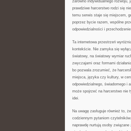
zarówno indywidualnego rozwoju, j
prawdziwe harcerstwo rodzi się nie
temu serwis staje się miejscem, g
poprzez bycie razem, wspólne prz
odpowiedzialności i przechodzenie
Ta internetowa przestrzeń wyróżni
kontekście. Nie zamyka się wyłącz
światowy, na światowy wymiar ruch
zwyczajami oraz formami działania
bo pozwala zrozumieć, że harcersk
miejsca, języka czy kultury, w ce
odpowiedzialnego, świadomego i a
może spojrzeć na harcerstwo nie ty
idei.
Na uwagę zasługuje również to, że
codziennym pytaniom czytelników.
naprawdę nurtują osoby związane 