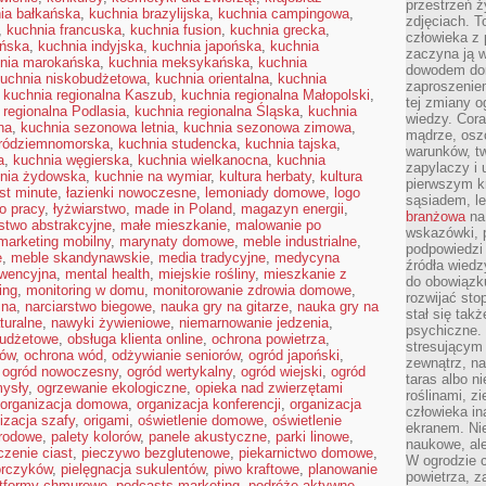
przestrzeń ż
ia bałkańska
,
kuchnia brazylijska
,
kuchnia campingowa
,
zdjęciach. T
,
kuchnia francuska
,
kuchnia fusion
,
kuchnia grecka
,
człowieka z 
ańska
,
kuchnia indyjska
,
kuchnia japońska
,
kuchnia
zaczyna ją w
nia marokańska
,
kuchnia meksykańska
,
kuchnia
dowodem dom
uchnia niskobudżetowa
,
kuchnia orientalna
,
kuchnia
zaproszeniem
,
kuchnia regionalna Kaszub
,
kuchnia regionalna Małopolski
,
tej zmiany 
 regionalna Podlasia
,
kuchnia regionalna Śląska
,
kuchnia
wiedzy. Cor
na
,
kuchnia sezonowa letnia
,
kuchnia sezonowa zimowa
,
mądrze, osz
śródziemnomorska
,
kuchnia studencka
,
kuchnia tajska
,
warunków, tw
a
,
kuchnia węgierska
,
kuchnia wielkanocna
,
kuchnia
zapylaczy i
nia żydowska
,
kuchnie na wymiar
,
kultura herbaty
,
kultura
pierwszym kr
ast minute
,
łazienki nowoczesne
,
lemoniady domowe
,
logo
sąsiadem, l
o pracy
,
łyżwiarstwo
,
made in Poland
,
magazyn energii
,
branżowa
na 
stwo abstrakcyjne
,
małe mieszkanie
,
malowanie po
wskazówki, 
marketing mobilny
,
marynaty domowe
,
meble industrialne
,
podpowiedzi
e
,
meble skandynawskie
,
media tradycyjne
,
medycyna
źródła wiedz
wencyjna
,
mental health
,
miejskie rośliny
,
mieszkanie z
do obowiązku
ing
,
monitoring w domu
,
monitorowanie zdrowia domowe
,
rozwijać sto
zna
,
narciarstwo biegowe
,
nauka gry na gitarze
,
nauka gry na
stał się tak
turalne
,
nawyki żywieniowe
,
niemarnowanie jedzenia
,
psychiczne. 
budżetowe
,
obsługa klienta online
,
ochrona powietrza
,
stresującym
mów
,
ochrona wód
,
odżywianie seniorów
,
ogród japoński
,
zewnątrz, na
,
ogród nowoczesny
,
ogród wertykalny
,
ogród wiejski
,
ogród
taras albo ni
ysły
,
ogrzewanie ekologiczne
,
opieka nad zwierzętami
roślinami, z
organizacja domowa
,
organizacja konferencji
,
organizacja
człowieka in
izacja szafy
,
origami
,
oświetlenie domowe
,
oświetlenie
ekranem. Nie
grodowe
,
palety kolorów
,
panele akustyczne
,
parki linowe
,
naukowe, ale
czenie ciast
,
pieczywo bezglutenowe
,
piekarnictwo domowe
,
W ogrodzie 
orczyków
,
pielęgnacja sukulentów
,
piwo kraftowe
,
planowanie
powietrza, z
atformy chmurowe
,
podcasts marketing
,
podróże aktywne
,