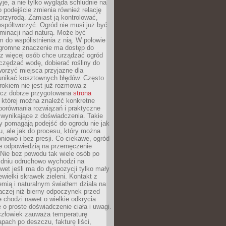
yje, a nie tylko wygląda schludnie na
o podejście zmienia również relację
przyrodą. Zamiast ją kontrolować,
spółtworzyć. Ogród nie musi już być
inacji nad naturą. Może być
 do współistnienia z nią. W połowie
ogromne znaczenie ma dostęp do
az więcej osób chce urządzać ogród
czędzać wodę, dobierać rośliny do
orzyć miejsca przyjazne dla
 unikać kosztownych błędów. Często
okiem nie jest już rozmowa z
ecz dobrze przygotowana
strona
której można znaleźć konkretne
porównania rozwiązań i praktyczne
 wynikające z doświadczenia. Takie
y pomagają podejść do ogrodu nie jak
, ale jak do procesu, który można
pniowo i bez presji. Co ciekawe, ogród
że odpowiedzią na przemęczenie
Nie bez powodu tak wiele osób po
 dniu odruchowo wychodzi na
wet jeśli ma do dyspozycji tylko mały
ewielki skrawek zieleni. Kontakt z
iemią i naturalnym światłem działa na
aczej niż bierny odpoczynek przed
 chodzi nawet o wielkie odkrycia
 o proste doświadczenie ciała i uwagi.
człowiek zauważa temperaturę
apach po deszczu, fakturę liści,