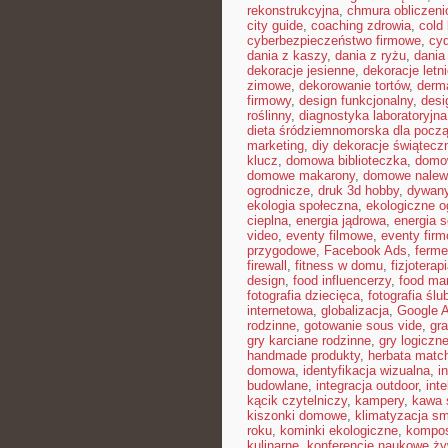
rekonstrukcyjna
,
chmura obliczeni
city guide
,
coaching zdrowia
,
cold
cyberbezpieczeństwo firmowe
,
cyd
dania z kaszy
,
dania z ryżu
,
dania
dekoracje jesienne
,
dekoracje letn
zimowe
,
dekorowanie tortów
,
derma
firmowy
,
design funkcjonalny
,
desi
roślinny
,
diagnostyka laboratoryjna
dieta śródziemnomorska dla pocz
marketing
,
diy dekoracje świątecz
klucz
,
domowa biblioteczka
,
domow
domowe makarony
,
domowe nalew
ogrodnicze
,
druk 3d hobby
,
dywany
ekologia społeczna
,
ekologiczne o
cieplna
,
energia jądrowa
,
energia s
video
,
eventy filmowe
,
eventy firm
przygodowe
,
Facebook Ads
,
ferme
firewall
,
fitness w domu
,
fizjoterap
design
,
food influencerzy
,
food ma
fotografia dziecięca
,
fotografia ślu
internetowa
,
globalizacja
,
Google 
rodzinne
,
gotowanie sous vide
,
gra
gry karciane rodzinne
,
gry logiczne
handmade produkty
,
herbata matc
domowa
,
identyfikacja wizualna
,
i
budowlane
,
integracja outdoor
,
int
kącik czytelniczy
,
kampery
,
kawa 
kiszonki domowe
,
klimatyzacja sm
roku
,
kominki ekologiczne
,
kompo
kulinarne
,
konferencje naukowe ży