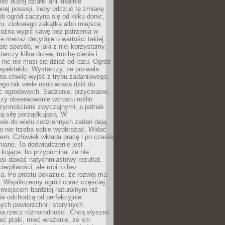
eć dużej działki ani idealnie
nej posesji, żeby odczuć tę zmianę.
ób ogród zaczyna się od kilku donic,
łu, ziołowego zakątka albo miejsca,
można wypić kawę bez patrzenia w
nie metraż decyduje o wartości takiej
 ale sposób, w jaki z niej korzystamy.
rczy kilka drzew, trochę cienia i
 nic nie musi się dziać od razu. Ogród
spektaklu. Wystarczy, że pozwala
na chwilę wyjść z trybu zadaniowego.
ego tak wiele osób wraca dziś do
c ogrodowych. Sadzenie, przycinanie,
zy obserwowanie wzrostu roślin
czynnościami zwyczajnymi, a jednak
ą siłę porządkującą. W
wie do wielu codziennych zadań dają
go nie trzeba sobie wyobrażać. Widać
em. Człowiek wkłada pracę i po czasie
ianę. To doświadczenie jest
kojące, bo przypomina, że nie
si dawać natychmiastowy rezultat.
ierpliwości, ale robi to bez
a. Po prostu pokazuje, że rozwój ma
. Współczesny ogród coraz częściej
ż miejscem bardziej naturalnym niż
ie odchodzą od perfekcyjnie
ych powierzchni i sterylnych
na rzecz różnorodności. Chcą słyszeć
eć ptaki, mieć wrażenie, że ich