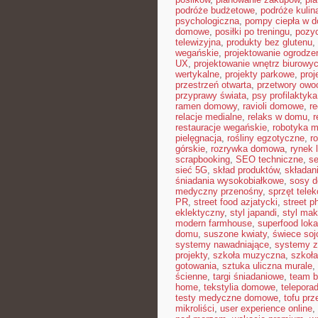
podróże budżetowe
,
podróże kulin
psychologiczna
,
pompy ciepła w 
domowe
,
posiłki po treningu
,
pozyc
telewizyjna
,
produkty bez glutenu
,
wegańskie
,
projektowanie ogrodze
UX
,
projektowanie wnętrz biurowy
wertykalne
,
projekty parkowe
,
proj
przestrzeń otwarta
,
przetwory ow
przyprawy świata
,
psy profilaktyka
ramen domowy
,
ravioli domowe
,
re
relacje medialne
,
relaks w domu
,
r
restauracje wegańskie
,
robotyka 
pielęgnacja
,
rośliny egzotyczne
,
r
górskie
,
rozrywka domowa
,
rynek 
scrapbooking
,
SEO techniczne
,
s
sieć 5G
,
skład produktów
,
składan
śniadania wysokobiałkowe
,
sosy 
medyczny przenośny
,
sprzęt tele
PR
,
street food azjatycki
,
street p
eklektyczny
,
styl japandi
,
styl ma
modern farmhouse
,
superfood loka
domu
,
suszone kwiaty
,
świece so
systemy nawadniające
,
systemy 
projekty
,
szkoła muzyczna
,
szkoła
gotowania
,
sztuka uliczna murale
,
ścienne
,
targi śniadaniowe
,
team b
home
,
tekstylia domowe
,
telepora
testy medyczne domowe
,
tofu prz
mikroliści
,
user experience online
,