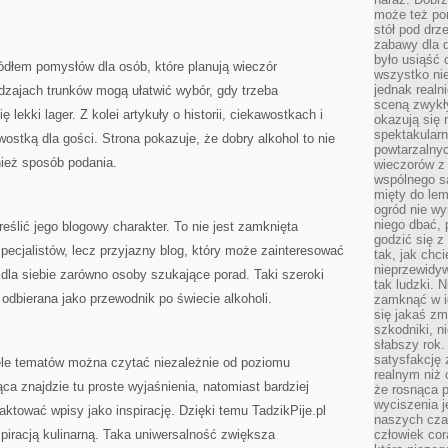
może też po
stół pod drz
zabawy dla d
było usiąść 
ódłem pomysłów dla osób, które planują wieczór
wszystko nie
jednak real
dzajach trunków mogą ułatwić wybór, gdy trzeba
sceną zwykł
 lekki lager. Z kolei artykuły o historii, ciekawostkach i
okazują się 
spektakularn
wostką dla gości. Strona pokazuje, że dobry alkohol to nie
powtarzalnyc
nież sposób podania.
wieczorów z 
wspólnego s
mięty do lem
ogród nie w
niego dbać, 
reślić jego blogowy charakter. To nie jest zamknięta
godzić się z
pecjalistów, lecz przyjazny blog, który może zainteresować
tak, jak chci
nieprzewidyw
 dla siebie zarówno osoby szukające porad. Taki szeroki
tak ludzki. 
 odbierana jako przewodnik po świecie alkoholi.
zamknąć w i
się jakaś zm
szkodniki, n
słabszy rok.
satysfakcję 
iele tematów można czytać niezależnie od poziomu
realnym niż 
 znajdzie tu proste wyjaśnienia, natomiast bardziej
że rosnąca 
wyciszenia 
ktować wpisy jako inspirację. Dzięki temu TadzikPije.pl
naszych cza
spiracją kulinarną. Taka uniwersalność zwiększa
człowiek cor