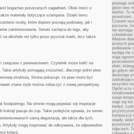
prostego sto
gdzie rano 
jest bogactwo poruszanych zagadnień. Obok treści o
telefon. To 
 także materiały dotyczące szampana. Dzięki temu
przestrzeni,
Czasem wysta
zarówno osoby, które dopiero poznają podstawy, jak i
poczucie, że
retne zainteresowania. Serwis zachęca do tego, aby
nie wymaga 
człowiekowi 
ć na alkohole nie tylko przez pryzmat marki, lecz także
Właśnie dlat
prostych pra
podlewanie c
wydają się 
mają ogromn
przeciwieńst
 związane z piwowarstwem. Czytelnik może trafić na
efekt, które
 Takie artykuły pomagają zrozumieć, dlaczego jedno piwo
go gołym oki
dostrzega zm
kremową strukturą. Strona pokazuje, że piwo może być
zaskakująco 
wszystko mu
 nawet znane style można zobaczyć z nowej perspektywy.
Ogród uczy c
moralizowani
swoje tempo
staje się te
t foodpairingu. Na stronie mogą pojawiać się inspiracje
kiedyś. Ludz
ub koktajl pasuje do zup. Takie podejście sprawia, że serwis
przystrzyżon
kompozycji 
zainteresowanych samą degustacją, ale także dla tych,
owady, widzi
przestrzeń ż
a. Artykuły mogą inspirować do odkrywania, że odpowiednio
zdjęciach. T
cji kolacji.
człowieka z 