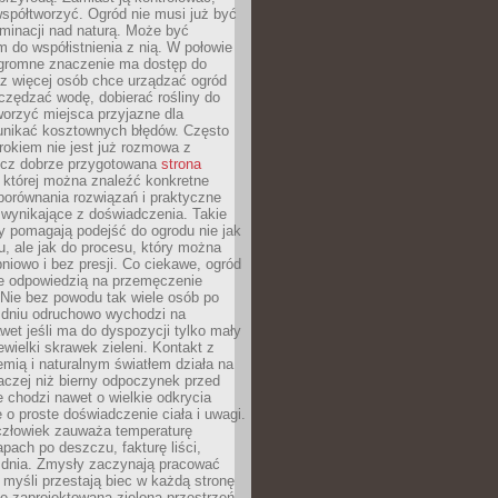
spółtworzyć. Ogród nie musi już być
inacji nad naturą. Może być
 do współistnienia z nią. W połowie
ogromne znaczenie ma dostęp do
az więcej osób chce urządzać ogród
czędzać wodę, dobierać rośliny do
orzyć miejsca przyjazne dla
 unikać kosztownych błędów. Często
okiem nie jest już rozmowa z
ecz dobrze przygotowana
strona
której można znaleźć konkretne
porównania rozwiązań i praktyczne
 wynikające z doświadczenia. Takie
y pomagają podejść do ogrodu nie jak
, ale jak do procesu, który można
pniowo i bez presji. Co ciekawe, ogród
że odpowiedzią na przemęczenie
Nie bez powodu tak wiele osób po
 dniu odruchowo wychodzi na
wet jeśli ma do dyspozycji tylko mały
ewielki skrawek zieleni. Kontakt z
iemią i naturalnym światłem działa na
aczej niż bierny odpoczynek przed
 chodzi nawet o wielkie odkrycia
 o proste doświadczenie ciała i uwagi.
człowiek zauważa temperaturę
apach po deszczu, fakturę liści,
 dnia. Zmysły zaczynają pracować
a myśli przestają biec w każdą stronę
e zaprojektowana zielona przestrzeń