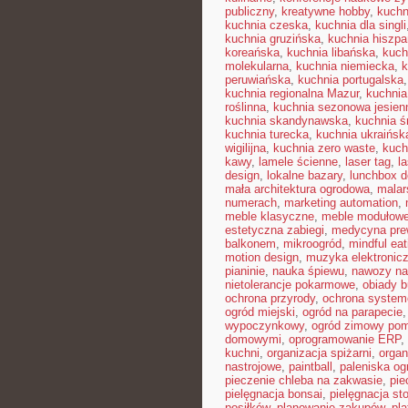
publiczny
,
kreatywne hobby
,
kuchn
kuchnia czeska
,
kuchnia dla singli
kuchnia gruzińska
,
kuchnia hiszp
koreańska
,
kuchnia libańska
,
kuch
molekularna
,
kuchnia niemiecka
,
k
peruwiańska
,
kuchnia portugalska
kuchnia regionalna Mazur
,
kuchnia
roślinna
,
kuchnia sezonowa jesien
kuchnia skandynawska
,
kuchnia 
kuchnia turecka
,
kuchnia ukraińsk
wigilijna
,
kuchnia zero waste
,
kuch
kawy
,
lamele ścienne
,
laser tag
,
l
design
,
lokalne bazary
,
lunchbox d
mała architektura ogrodowa
,
malar
numerach
,
marketing automation
,
meble klasyczne
,
meble modułow
estetyczna zabiegi
,
medycyna pre
balkonem
,
mikroogród
,
mindful eat
motion design
,
muzyka elektronic
pianinie
,
nauka śpiewu
,
nawozy na
nietolerancje pokarmowe
,
obiady 
ochrona przyrody
,
ochrona syste
ogród miejski
,
ogród na parapecie
wypoczynkowy
,
ogród zimowy pom
domowymi
,
oprogramowanie ERP
,
kuchni
,
organizacja spiżarni
,
organ
nastrojowe
,
paintball
,
paleniska o
pieczenie chleba na zakwasie
,
pie
pielęgnacja bonsai
,
pielęgnacja st
posiłków
,
planowanie zakupów
,
pl