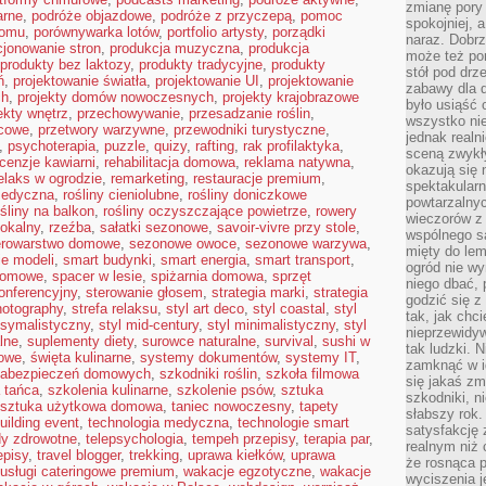
zmianę pory
arne
,
podróże objazdowe
,
podróże z przyczepą
,
pomoc
spokojniej, 
domu
,
porównywarka lotów
,
portfolio artysty
,
porządki
naraz. Dobrz
jonowanie stron
,
produkcja muzyczna
,
produkcja
może też po
produkty bez laktozy
,
produkty tradycyjne
,
produkty
stół pod drz
ń
,
projektowanie światła
,
projektowanie UI
,
projektowanie
zabawy dla d
ch
,
projekty domów nowoczesnych
,
projekty krajobrazowe
było usiąść 
ekty wnętrz
,
przechowywanie
,
przesadzanie roślin
,
wszystko nie
ocowe
,
przetwory warzywne
,
przewodniki turystyczne
,
jednak real
,
psychoterapia
,
puzzle
,
quizy
,
rafting
,
rak profilaktyka
,
sceną zwykł
cenzje kawiarni
,
rehabilitacja domowa
,
reklama natywna
,
okazują się 
elaks w ogrodzie
,
remarketing
,
restauracje premium
,
spektakularn
medyczna
,
rośliny cieniolubne
,
rośliny doniczkowe
powtarzalnyc
ośliny na balkon
,
rośliny oczyszczające powietrze
,
rowery
wieczorów z 
lokalny
,
rzeźba
,
sałatki sezonowe
,
savoir-vivre przy stole
,
wspólnego s
erowarstwo domowe
,
sezonowe owoce
,
sezonowe warzywa
,
mięty do lem
ie modeli
,
smart budynki
,
smart energia
,
smart transport
,
ogród nie w
domowe
,
spacer w lesie
,
spiżarnia domowa
,
sprzęt
niego dbać, 
konferencyjny
,
sterowanie głosem
,
strategia marki
,
strategia
godzić się z
hotography
,
strefa relaksu
,
styl art deco
,
styl coastal
,
styl
tak, jak chci
ksymalistyczny
,
styl mid-century
,
styl minimalistyczny
,
styl
nieprzewidyw
lne
,
suplementy diety
,
surowce naturalne
,
survival
,
sushi w
tak ludzki. 
jowe
,
święta kulinarne
,
systemy dokumentów
,
systemy IT
,
zamknąć w i
zabezpieczeń domowych
,
szkodniki roślin
,
szkoła filmowa
się jakaś zm
 tańca
,
szkolenia kulinarne
,
szkolenie psów
,
sztuka
szkodniki, n
sztuka użytkowa domowa
,
taniec nowoczesny
,
tapety
słabszy rok.
uilding event
,
technologia medyczna
,
technologie smart
satysfakcję 
dy zdrowotne
,
telepsychologia
,
tempeh przepisy
,
terapia par
,
realnym niż 
episy
,
travel blogger
,
trekking
,
uprawa kiełków
,
uprawa
że rosnąca 
usługi cateringowe premium
,
wakacje egzotyczne
,
wakacje
wyciszenia 