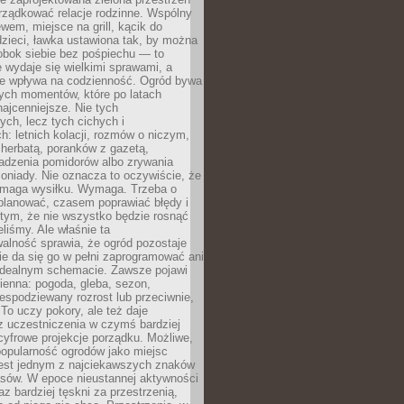
rządkować relacje rodzinne. Wspólny
ewem, miejsce na grill, kącik do
zieci, ławka ustawiona tak, by można
obok siebie bez pośpiechu — to
 wydaje się wielkimi sprawami, a
nie wpływa na codzienność. Ogród bywa
ych momentów, które po latach
najcenniejsze. Nie tych
ych, lecz tych cichych i
h: letnich kolacji, rozmów o niczym,
herbatą, poranków z gazetą,
adzenia pomidorów albo zrywania
oniady. Nie oznacza to oczywiście, że
ymaga wysiłku. Wymaga. Trzeba o
planować, czasem poprawiać błędy i
 tym, że nie wszystko będzie rosnąć
eliśmy. Ale właśnie ta
alność sprawia, że ogród pozostaje
Nie da się go w pełni zaprogramować ani
dealnym schemacie. Zawsze pojawi
ienna: pogoda, gleba, sezon,
iespodziewany rozrost lub przeciwnie,
 To uczy pokory, ale też daje
z uczestniczenia w czymś bardziej
cyfrowe projekcje porządku. Możliwe,
popularność ogrodów jako miejsc
jest jednym z najciekawszych znaków
sów. W epoce nieustannej aktywności
az bardziej tęskni za przestrzenią,