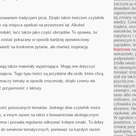
zaczyna ją w
dowodem dom
zaproszeniem
tej zmiany 
esowaniem tradycjami picia. Dzięki takim treściom czytelnik
wiedzy. Cor
 się miejsca spotkań na przestrzeni lat. Alkohol
mądrze, osz
warunków, tw
produkt, lecz także jako część obrzędów. To sprawia, że
zapylaczy i
 zostać pokazany w sposób bardziej opowieściowy.
pierwszym kr
sąsiadem, l
wiedź na konkretne pytanie, ale również inspirację.
branżowa
na 
wskazówki, 
podpowiedzi
źródła wiedz
wają także materiały wyjaśniające. Mogą one dotyczyć
do obowiązku
rozwijać sto
ojęcia. Tego typu treści są przydatne dla osób, które chcą
stał się tak
tłumaczy tematy w sposób zrozumiały, dzięki czemu nie
psychiczne. 
stresującym
 przyjemność z lektury.
zewnątrz, na
taras albo ni
roślinami, z
człowieka in
iętość poruszanych tematów. Jednego dnia czytelnik może
ekranem. Nie
naukowe, ale
ky, a innym razem na tekst o browarnictwie ekologicznym.
W ogrodzie 
onna i pozwala regularnie odkrywać kolejne smaki. To dobry
powietrza, z
zmianę pory
ać do serwisów tematycznych, ponieważ za każdym razem
spokojniej, 
naraz. Dobrz