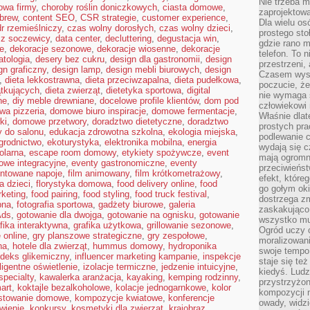
Nie trzeba mi
owa firmy
,
choroby roślin doniczkowych
,
ciasta domowe
,
zaprojektowa
 brew
,
content SEO
,
CSR strategie
,
customer experience
,
Dla wielu os
r rzemieślniczy
,
czas wolny dorosłych
,
czas wolny dzieci
,
prostego sto
 z soczewicy
,
data center
,
decluttering
,
degustacja win
,
gdzie rano 
ie
,
dekoracje sezonowe
,
dekoracje wiosenne
,
dekoracje
telefon. To 
tologia
,
desery bez cukru
,
design dla gastronomii
,
design
przestrzeni,
gn graficzny
,
design lamp
,
design mebli biurowych
,
design
Czasem wysta
,
dieta lekkostrawna
,
dieta przeciwzapalna
,
dieta pudełkowa
,
poczucie, że
ątkujących
,
dieta zwierząt
,
dietetyka sportowa
,
digital
nie wymaga 
ne
,
diy meble drewniane
,
docelowe profile klientów
,
dom pod
człowiekowi 
a pizzeria
,
domowe biuro inspiracje
,
domowe fermentacje
,
Właśnie dlat
ki
,
domowe przetwory
,
doradztwo dietetyczne
,
doradztwo
prostych pra
 do salonu
,
edukacja zdrowotna szkolna
,
ekologia miejska
,
podlewanie c
grodnictwo
,
ekoturystyka
,
elektronika mobilna
,
energia
wydają się 
olarna
,
escape room domowy
,
etykiety spożywcze
,
event
mają ogromn
owe integracyjne
,
eventy gastronomiczne
,
eventy
przeciwieńst
ntowane napoje
,
film animowany
,
film krótkometrażowy
,
efekt, które
ia dzieci
,
florystyka domowa
,
food delivery online
,
food
go gołym oki
rketing
,
food pairing
,
food styling
,
food truck festival
,
dostrzega zm
bna
,
fotografia sportowa
,
gadżety biurowe
,
galeria
zaskakująco 
Ads
,
gotowanie dla dwojga
,
gotowanie na ognisku
,
gotowanie
wszystko mu
fika interaktywna
,
grafika użytkowa
,
grillowanie sezonowe
,
Ogród uczy c
 online
,
gry planszowe strategiczne
,
gry zespołowe
,
moralizowani
ha
,
hotele dla zwierząt
,
hummus domowy
,
hydroponika
swoje tempo
ndeks glikemiczny
,
influencer marketing kampanie
,
inspekcje
staje się te
eligentne oświetlenie
,
izolacje termiczne
,
jedzenie intuicyjne
,
kiedyś. Ludz
specialty
,
kawalerka aranżacja
,
kayaking
,
kemping rodzinny
,
przystrzyżon
art
,
koktajle bezalkoholowe
,
kolacje jednogarnkowe
,
kolor
kompozycji 
stowanie domowe
,
kompozycje kwiatowe
,
konferencje
owady, widzi
wienie
,
konkursy
,
kosmetyki dla zwierząt
,
krajobraz