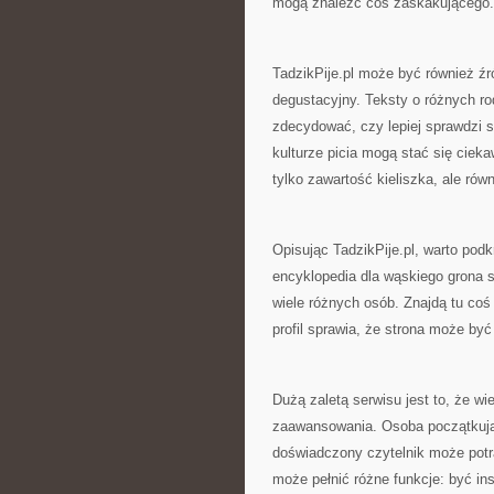
mogą znaleźć coś zaskakującego.
TadzikPije.pl może być również źr
degustacyjny. Teksty o różnych ro
zdecydować, czy lepiej sprawdzi się
kulturze picia mogą stać się cieka
tylko zawartość kieliszka, ale rów
Opisując TadzikPije.pl, warto podk
encyklopedia dla wąskiego grona s
wiele różnych osób. Znajdą tu coś
profil sprawia, że strona może być
Dużą zaletą serwisu jest to, że w
zaawansowania. Osoba początkująca
doświadczony czytelnik może potra
może pełnić różne funkcje: być in