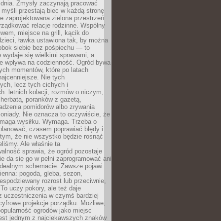
 dnia. Zmysły zaczynają pracować
a myśli przestają biec w każdą stronę
e zaprojektowana zielona przestrzeń
rządkować relacje rodzinne. Wspólny
ewem, miejsce na grill, kącik do
zieci, ławka ustawiona tak, by można
obok siebie bez pośpiechu — to
 wydaje się wielkimi sprawami, a
nie wpływa na codzienność. Ogród bywa
ych momentów, które po latach
najcenniejsze. Nie tych
ych, lecz tych cichych i
h: letnich kolacji, rozmów o niczym,
herbatą, poranków z gazetą,
adzenia pomidorów albo zrywania
oniady. Nie oznacza to oczywiście, że
ymaga wysiłku. Wymaga. Trzeba o
planować, czasem poprawiać błędy i
 tym, że nie wszystko będzie rosnąć
eliśmy. Ale właśnie ta
alność sprawia, że ogród pozostaje
Nie da się go w pełni zaprogramować ani
dealnym schemacie. Zawsze pojawi
ienna: pogoda, gleba, sezon,
iespodziewany rozrost lub przeciwnie,
 To uczy pokory, ale też daje
z uczestniczenia w czymś bardziej
cyfrowe projekcje porządku. Możliwe,
popularność ogrodów jako miejsc
jest jednym z najciekawszych znaków