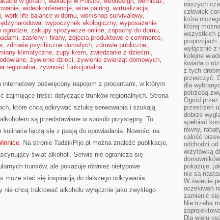
akacje w górach
,
wakacje w Polsce
,
webdesign
,
wernisaż
,
naszych cza
mowanie
,
wideokonferencje
,
wine pairing
,
wirtualizacja
,
człowiek cor
i
,
work-life balance w domu
,
workshop survivalowy
,
która niczeg
iędzynarodowa
,
wypoczynek ekologiczny
,
wyposażenie
której można
 ogrodzie
,
zakupy spożywcze online
,
zapachy do domu
,
wszystkich p
padami
,
zasłony i firany
,
zdjęcia produktowe e-commerce
,
proporcjach.
e
,
zdrowie psychiczne dorosłych
,
zdrowie publiczne
,
wyłącznie z
miany klimatyczne
,
zupy krem
,
zwiedzanie z dziećmi
,
kolejne wiad
hodowlane
,
żywienie dzieci
,
żywienie zwierząt domowych
,
światła o ró
a regionalna
,
żywność funkcjonalna
z tych drobn
przeoczyć. D
n internetowy poświęcony napojom z procentami, w którym
dla wybranyc
potrzebą zwy
ć zajmujące treści dotyczące trunków regionalnych. Strona
Ogród przez 
ach, które chcą odkrywać sztukę serwowania i szukają
przestrzeń u
dobrze wygl
 alkoholem są przedstawiane w sposób przystępny. To
spełniać kon
równy, rabat
kulinaria łączą się z pasją do opowiadania. Nowości na
całość przew
Winnice
. Na stronie TadzikPije.pl można znaleźć publikacje,
odchodzi od 
wizytówką dl
scynujący świat alkoholi. Serwis nie ogranicza się
domowników.
larnych trunków, ale pokazuje również nietypowe
pokazuje, ja
nie są nasta
s może stać się inspiracją do dalszego odkrywania
W świecie pe
oczekiwań na
zy nie chcą traktować alkoholu wyłącznie jako zwykłego
zamienić się
Nie trzeba mi
zaprojektowa
Dla wielu os