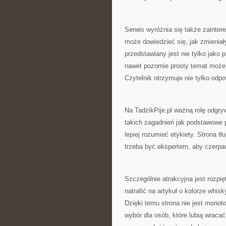
Serwis wyróżnia się także zainter
może dowiedzieć się, jak zmieniały
przedstawiany jest nie tylko jako 
nawet pozornie prosty temat może
Czytelnik otrzymuje nie tylko odpo
Na TadzikPije.pl ważną rolę odgry
takich zagadnień jak podstawowe p
lepiej rozumieć etykiety. Strona 
trzeba być ekspertem, aby czerpać
Szczególnie atrakcyjna jest rozp
natrafić na artykuł o kolorze whis
Dzięki temu strona nie jest monot
wybór dla osób, które lubią wrac