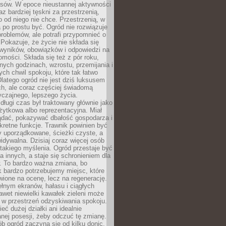
sów. W epoce nieustannej aktywności
az bardziej tęskni za przestrzenią,
o od niego nie chce. Przestrzenią, w
 po prostu być. Ogród nie rozwiązuje
roblemów, ale potrafi przypomnieć o
 Pokazuje, że życie nie składa się
 wyników, obowiązków i odpowiedzi na
omości. Składa się też z pór roku,
żnych godzinach, wzrostu, przemijania i
ych chwil spokoju, które tak łatwo
latego ogród nie jest dziś luksusem
h, ale coraz częściej świadomą
czajnego, lepszego życia.
długi czas był traktowany głównie jako
żytkowa albo reprezentacyjna. Miał
ądać, pokazywać dbałość gospodarza i
kretne funkcje. Trawnik powinien być
y uporządkowane, ścieżki czyste, a
idywalna. Dzisiaj coraz więcej osób
takiego myślenia. Ogród przestaje być
a innych, a staje się schronieniem dla
 To bardzo ważna zmiana, bo
k bardzo potrzebujemy miejsc, które
wione na ocenę, lecz na regenerację.
łnym ekranów, hałasu i ciągłych
wet niewielki kawałek zieleni może
 w przestrzeń odzyskiwania spokoju.
eć dużej działki ani idealnie
nej posesji, żeby odczuć tę zmianę.
ób ogród zaczyna się od kilku donic,