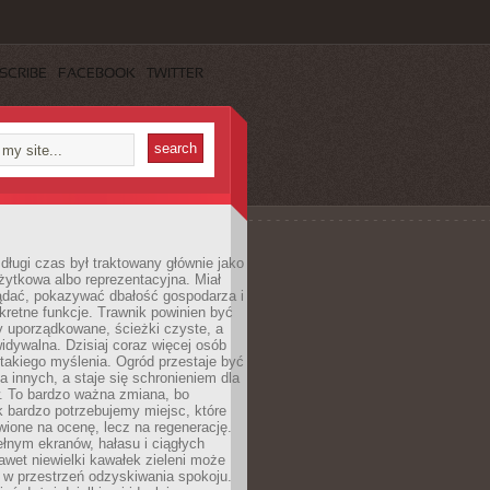
SCRIBE
FACEBOOK
TWITTER
długi czas był traktowany głównie jako
żytkowa albo reprezentacyjna. Miał
ądać, pokazywać dbałość gospodarza i
kretne funkcje. Trawnik powinien być
y uporządkowane, ścieżki czyste, a
idywalna. Dzisiaj coraz więcej osób
takiego myślenia. Ogród przestaje być
a innych, a staje się schronieniem dla
 To bardzo ważna zmiana, bo
k bardzo potrzebujemy miejsc, które
wione na ocenę, lecz na regenerację.
łnym ekranów, hałasu i ciągłych
wet niewielki kawałek zieleni może
 w przestrzeń odzyskiwania spokoju.