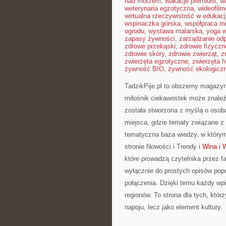
nad morzem
,
wakacje premium
,
w
weterynaria egzotyczna
,
wideofil
wirtualna rzeczywistość w edukacj
wspinaczka górska
,
współpraca m
ogrodu
,
wystawa malarska
,
yoga w
zapasy żywności
,
zarządzanie od
zdrowe przekąski
,
zdrowie fizyczn
zdrowie skóry
,
zdrowie zwierząt
,
z
zwierzęta egzotyczne
,
zwierzęta 
żywność BIO
,
żywność ekologiczn
TadzikPije.pl to obszerny magazy
miłośnik ciekawostek może znaleź
została stworzona z myślą o osob
miejsca, gdzie tematy związane z
tematyczna baza wiedzy, w którym 
stronie Nowości i Trendy i
Wina i 
które prowadzą czytelnika przez fa
wyłącznie do prostych opisów popu
połączenia. Dzięki temu każdy wpi
regionów. To strona dla tych, któr
napoju, lecz jako element kultury.