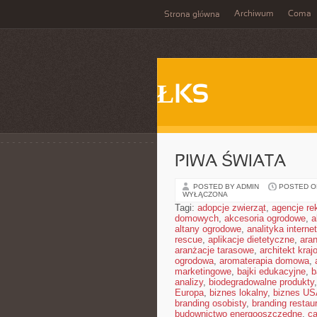
Archiwum
Coma
Strona główna
ŁKS
PIWA ŚWIATA
POSTED BY ADMIN
POSTED ON
WYŁĄCZONA
Tagi:
adopcje zwierząt
,
agencje r
domowych
,
akcesoria ogrodowe
,
a
altany ogrodowe
,
analityka interne
rescue
,
aplikacje dietetyczne
,
ara
aranżacje tarasowe
,
architekt kraj
ogrodowa
,
aromaterapia domowa
,
marketingowe
,
bajki edukacyjne
,
b
analizy
,
biodegradowalne produkty
Europa
,
biznes lokalny
,
biznes U
branding osobisty
,
branding restaur
budownictwo energooszczędne
,
ca