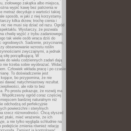
łu, ziołowego zakątka albo miejsca,
można wypić kawę bez patrzenia w
nie metraż decyduje o wartości takiej
 ale sposób, w jaki z niej korzystamy.
rczy kilka drzew, trochę cienia i
 nic nie musi się dziać od razu. Ogród
spektaklu. Wystarczy, że pozwala
na chwilę wyjść z trybu zadaniowego.
ego tak wiele osób wraca dziś do
c ogrodowych. Sadzenie, przycinanie,
zy obserwowanie wzrostu roślin
czynnościami zwyczajnymi, a jednak
ą siłę porządkującą. W
wie do wielu codziennych zadań dają
go nie trzeba sobie wyobrażać. Widać
em. Człowiek wkłada pracę i po czasie
ianę. To doświadczenie jest
kojące, bo przypomina, że nie
si dawać natychmiastowy rezultat.
ierpliwości, ale robi to bez
a. Po prostu pokazuje, że rozwój ma
. Współczesny ogród coraz częściej
ż miejscem bardziej naturalnym niż
ie odchodzą od perfekcyjnie
ych powierzchni i sterylnych
na rzecz różnorodności. Chcą słyszeć
eć ptaki, mieć wrażenie, że ich
yje, a nie tylko wygląda schludnie na
o podejście zmienia również relację
przyrodą. Zamiast ją kontrolować,