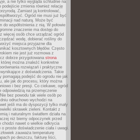
yje, a nie tylko wygląda schludnie na
o podejście zmienia również relację
przyrodą. Zamiast ją kontrolować,
spółtworzyć. Ogród nie musi już być
inacji nad naturą. Może być
 do współistnienia z nią. W połowie
ogromne znaczenie ma dostęp do
az więcej osób chce urządzać ogród
czędzać wodę, dobierać rośliny do
orzyć miejsca przyjazne dla
 unikać kosztownych błędów. Często
okiem nie jest już rozmowa z
ecz dobrze przygotowana
strona
której można znaleźć konkretne
porównania rozwiązań i praktyczne
 wynikające z doświadczenia. Takie
y pomagają podejść do ogrodu nie jak
, ale jak do procesu, który można
pniowo i bez presji. Co ciekawe, ogród
że odpowiedzią na przemęczenie
Nie bez powodu tak wiele osób po
 dniu odruchowo wychodzi na
wet jeśli ma do dyspozycji tylko mały
ewielki skrawek zieleni. Kontakt z
iemią i naturalnym światłem działa na
aczej niż bierny odpoczynek przed
 chodzi nawet o wielkie odkrycia
 o proste doświadczenie ciała i uwagi.
człowiek zauważa temperaturę
apach po deszczu, fakturę liści,