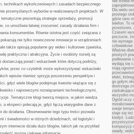
Nie trzeba mi
ch, technikach wykończeniowych i zasadach bezpiecznego
zaprojektowa
Dla wielu os
nie przemyślanych wyborów w realizowanych projektach. W
prostego sto
i tematyczne prezentują strategie sprzedaży, promocji
gdzie rano 
telefon. To 
, co umożliwia łatwiej zrozumieć zasady działania firm i
przestrzeni,
Czasem wysta
wania konsumentów. Równie istotna jest część związana z
poczucie, że
gi pokazują nie tylko nowoczesne innowacje w urządzeniach
nie wymaga 
człowiekowi 
le także opisują popularne gry wideo i kulturowe zjawiska,
Właśnie dlat
dę praktyczna i atrakcyjna. Życie i osobisty rozwój są
prostych pra
podlewanie c
i dostarczają porad i wskazówek które dotyczą podróży,
wydają się 
mają ogromn
wyków, przez co czytelnik może wykorzystywać wskazówki
przeciwieńst
akich wpisów również sprzyja poszerzeniu perspektyw i
efekt, które
go gołym oki
ci, gdyż wiele blogów podejmuje kwestie wiążące się z
dostrzega zm
owisko i najnowszymi rozwiązaniami technologicznymi,
zaskakująco 
wszystko mu
ecyzje. Tematyczne blogi tworzą miejsce, w jakim wiedza
Ogród uczy c
moralizowani
, a eksperci polecają je, gdyż łączą wiarygodne dane z
swoje tempo
mi do działania. Obserwowanie tego typu treści pozwala
staje się te
kiedyś. Ludz
ii i świadomości w różnych dziedzinach, od logistyki i
przystrzyżon
zym internecie działa dużo blogów, takich jak na przykład
kompozycji 
owady, widzi
 znaleźć można ciekawe informacje.