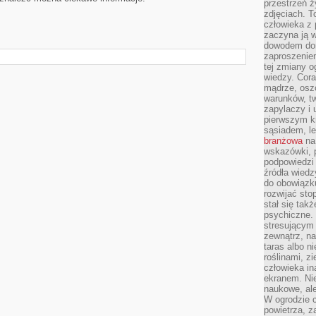
przestrzeń ż
zdjęciach. T
człowieka z 
zaczyna ją w
dowodem dom
zaproszeniem
tej zmiany 
wiedzy. Cor
mądrze, osz
warunków, tw
zapylaczy i
pierwszym kr
sąsiadem, l
branżowa
na 
wskazówki, 
podpowiedzi
źródła wiedz
do obowiązku
rozwijać sto
stał się tak
psychiczne. 
stresującym
zewnątrz, na
taras albo ni
roślinami, z
człowieka in
ekranem. Nie
naukowe, ale
W ogrodzie 
powietrza, z