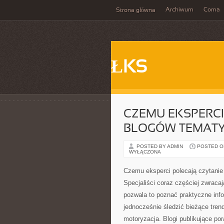
Archiwum
Coma
Strona główna
ŁKS
CZEMU EKSPERCI
BLOGÓW TEMAT
POSTED BY ADMIN
POSTED ON
WYŁĄCZONA
Czemu eksperci polecają czytani
Specjaliści coraz częściej zwraca
pozwala to poznać praktyczne info
jednocześnie śledzić bieżące tren
motoryzacja. Blogi publikujące po