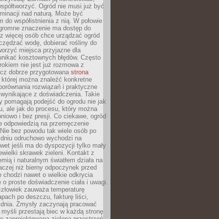
spółtworzyć. Ogród nie musi już być
inacji nad naturą. Może być
 do współistnienia z nią. W połowie
ogromne znaczenie ma dostęp do
az więcej osób chce urządzać ogród
czędzać wodę, dobierać rośliny do
orzyć miejsca przyjazne dla
 unikać kosztownych błędów. Często
okiem nie jest już rozmowa z
ecz dobrze przygotowana
strona
której można znaleźć konkretne
porównania rozwiązań i praktyczne
 wynikające z doświadczenia. Takie
y pomagają podejść do ogrodu nie jak
, ale jak do procesu, który można
pniowo i bez presji. Co ciekawe, ogród
że odpowiedzią na przemęczenie
Nie bez powodu tak wiele osób po
 dniu odruchowo wychodzi na
wet jeśli ma do dyspozycji tylko mały
ewielki skrawek zieleni. Kontakt z
iemią i naturalnym światłem działa na
aczej niż bierny odpoczynek przed
 chodzi nawet o wielkie odkrycia
 o proste doświadczenie ciała i uwagi.
człowiek zauważa temperaturę
apach po deszczu, fakturę liści,
 dnia. Zmysły zaczynają pracować
a myśli przestają biec w każdą stronę
e zaprojektowana zielona przestrzeń