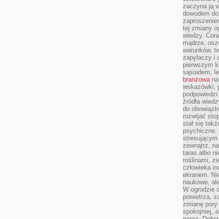
zaczyna ją w
dowodem dom
zaproszeniem
tej zmiany 
wiedzy. Cor
mądrze, osz
warunków, tw
zapylaczy i
pierwszym kr
sąsiadem, l
branżowa
na 
wskazówki, 
podpowiedzi
źródła wiedz
do obowiązku
rozwijać sto
stał się tak
psychiczne. 
stresującym
zewnątrz, na
taras albo ni
roślinami, z
człowieka in
ekranem. Nie
naukowe, ale
W ogrodzie 
powietrza, z
zmianę pory
spokojniej, 
naraz. Dobrz