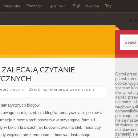
Redakcja
Tagi
Tagi
Małgośka
Spis Treści
Wieczór
SUB
 ZALECAJĄ CZYTANIE
Ogród przez 
YCZNYCH
przestrzeń u
dobrze wygl
spełniać kon
CZEMU
 PAŹ - 23 - 2025
MOŻLIWOŚĆ KOMENTOWANIA
ZOSTAŁA
równy, rabat
EKSPERCI
ZALECAJĄ
całość przew
CZYTANIE
odchodzi od 
BLOGÓW
e tematycznych blogów
wizytówką dl
TEMATYCZNYCH
domowników.
ją uwagę na rolę czytania blogów tematycznych, ponieważ
pokazuje, ja
rmacje z rozmaitych obszarów w przystępnej formie i
nie są nasta
W świecie pe
dy w takich branżach jak budownictwo, handel, moda czy
oczekiwań na
zamienić się
rady wiążące się z remontami i budową dostarczają