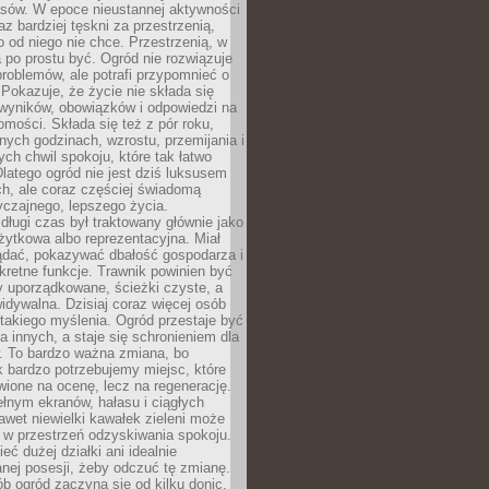
sów. W epoce nieustannej aktywności
az bardziej tęskni za przestrzenią,
o od niego nie chce. Przestrzenią, w
 po prostu być. Ogród nie rozwiązuje
roblemów, ale potrafi przypomnieć o
 Pokazuje, że życie nie składa się
 wyników, obowiązków i odpowiedzi na
omości. Składa się też z pór roku,
żnych godzinach, wzrostu, przemijania i
ych chwil spokoju, które tak łatwo
latego ogród nie jest dziś luksusem
h, ale coraz częściej świadomą
czajnego, lepszego życia.
długi czas był traktowany głównie jako
żytkowa albo reprezentacyjna. Miał
ądać, pokazywać dbałość gospodarza i
kretne funkcje. Trawnik powinien być
y uporządkowane, ścieżki czyste, a
idywalna. Dzisiaj coraz więcej osób
takiego myślenia. Ogród przestaje być
a innych, a staje się schronieniem dla
 To bardzo ważna zmiana, bo
k bardzo potrzebujemy miejsc, które
wione na ocenę, lecz na regenerację.
łnym ekranów, hałasu i ciągłych
wet niewielki kawałek zieleni może
 w przestrzeń odzyskiwania spokoju.
eć dużej działki ani idealnie
nej posesji, żeby odczuć tę zmianę.
ób ogród zaczyna się od kilku donic,