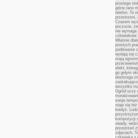
prostego sto
gdzie rano 
telefon. To 
przestrzeni,
Czasem wysta
poczucie, że
nie wymaga 
człowiekowi 
Właśnie dlat
prostych pra
podlewanie c
wydają się 
mają ogromn
przeciwieńst
efekt, które
go gołym oki
dostrzega zm
zaskakująco 
wszystko mu
Ogród uczy c
moralizowani
swoje tempo
staje się te
kiedyś. Ludz
przystrzyżon
kompozycji 
owady, widzi
przestrzeń ż
zdjęciach. T
człowieka z 