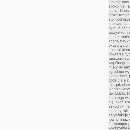
zmianę pory
spokojniej, 
naraz. Dobrz
może też po
stół pod drz
zabawy dla d
było usiąść 
wszystko nie
jednak real
sceną zwykł
okazują się 
spektakularn
powtarzalnyc
wieczorów z 
wspólnego s
mięty do lem
ogród nie w
niego dbać, 
godzić się z
tak, jak chci
nieprzewidyw
tak ludzki. 
zamknąć w i
się jakaś zm
szkodniki, n
słabszy rok.
satysfakcję 
realnym niż 
że rosnąca 
wyciszenia 