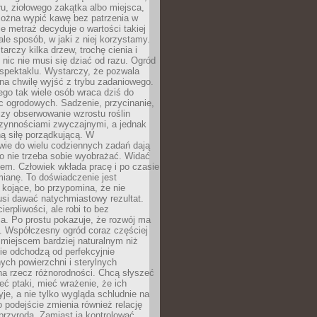
łu, ziołowego zakątka albo miejsca,
można wypić kawę bez patrzenia w
nie metraż decyduje o wartości takiej
 ale sposób, w jaki z niej korzystamy.
rczy kilka drzew, trochę cienia i
 nic nie musi się dziać od razu. Ogród
spektaklu. Wystarczy, że pozwala
na chwilę wyjść z trybu zadaniowego.
ego tak wiele osób wraca dziś do
c ogrodowych. Sadzenie, przycinanie,
zy obserwowanie wzrostu roślin
czynnościami zwyczajnymi, a jednak
ą siłę porządkującą. W
wie do wielu codziennych zadań dają
go nie trzeba sobie wyobrażać. Widać
em. Człowiek wkłada pracę i po czasie
ianę. To doświadczenie jest
kojące, bo przypomina, że nie
si dawać natychmiastowy rezultat.
ierpliwości, ale robi to bez
a. Po prostu pokazuje, że rozwój ma
. Współczesny ogród coraz częściej
ż miejscem bardziej naturalnym niż
ie odchodzą od perfekcyjnie
ych powierzchni i sterylnych
na rzecz różnorodności. Chcą słyszeć
eć ptaki, mieć wrażenie, że ich
yje, a nie tylko wygląda schludnie na
o podejście zmienia również relację
przyrodą. Zamiast ją kontrolować,