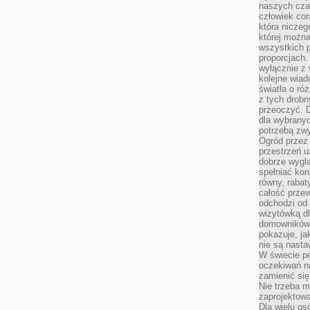
naszych cza
człowiek cor
która niczeg
której można
wszystkich p
proporcjach.
wyłącznie z
kolejne wiad
światła o ró
z tych drobn
przeoczyć. D
dla wybranyc
potrzebą zwy
Ogród przez 
przestrzeń u
dobrze wygl
spełniać kon
równy, rabat
całość przew
odchodzi od 
wizytówką dl
domowników.
pokazuje, ja
nie są nasta
W świecie pe
oczekiwań na
zamienić się
Nie trzeba mi
zaprojektowa
Dla wielu os