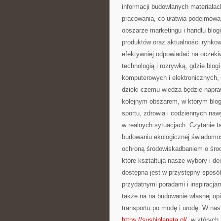
informacji budowlanych materiała
pracowania, co ułatwia podejmowa
obszarze marketingu i handlu blog
produktów oraz aktualności rynkowe
efektywniej odpowiadać na oczeki
technologią i rozrywką, gdzie blo
komputerowych i elektronicznych, a
dzięki czemu wiedza będzie napraw
kolejnym obszarem, w którym blog
sportu, zdrowia i codziennych na
w realnych sytuacjach. Czytanie t
budowaniu ekologicznej świadomoś
ochroną środowiskadbaniem o środ
które kształtują nasze wybory i d
dostępna jest w przystępny sposób
przydatnymi poradami i inspiracja
także na na budowanie własnej opin
transportu po modę i urodę. W nas
https://sushiplaneta.pl/
, w których