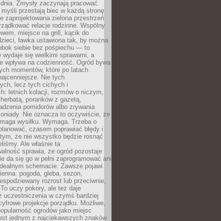
 dnia. Zmysły zaczynają pracować
a myśli przestają biec w każdą stronę
e zaprojektowana zielona przestrzeń
rządkować relacje rodzinne. Wspólny
ewem, miejsce na grill, kącik do
zieci, ławka ustawiona tak, by można
obok siebie bez pośpiechu — to
 wydaje się wielkimi sprawami, a
nie wpływa na codzienność. Ogród bywa
ych momentów, które po latach
najcenniejsze. Nie tych
ych, lecz tych cichych i
h: letnich kolacji, rozmów o niczym,
herbatą, poranków z gazetą,
adzenia pomidorów albo zrywania
oniady. Nie oznacza to oczywiście, że
ymaga wysiłku. Wymaga. Trzeba o
planować, czasem poprawiać błędy i
 tym, że nie wszystko będzie rosnąć
eliśmy. Ale właśnie ta
alność sprawia, że ogród pozostaje
Nie da się go w pełni zaprogramować ani
dealnym schemacie. Zawsze pojawi
ienna: pogoda, gleba, sezon,
iespodziewany rozrost lub przeciwnie,
 To uczy pokory, ale też daje
z uczestniczenia w czymś bardziej
cyfrowe projekcje porządku. Możliwe,
popularność ogrodów jako miejsc
jest jednym z najciekawszych znaków