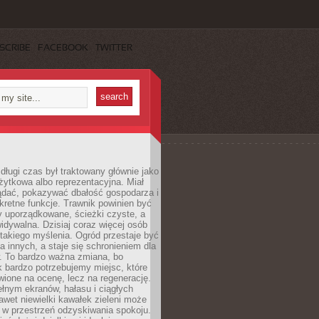
SCRIBE
FACEBOOK
TWITTER
długi czas był traktowany głównie jako
żytkowa albo reprezentacyjna. Miał
ądać, pokazywać dbałość gospodarza i
kretne funkcje. Trawnik powinien być
y uporządkowane, ścieżki czyste, a
idywalna. Dzisiaj coraz więcej osób
takiego myślenia. Ogród przestaje być
a innych, a staje się schronieniem dla
 To bardzo ważna zmiana, bo
k bardzo potrzebujemy miejsc, które
wione na ocenę, lecz na regenerację.
łnym ekranów, hałasu i ciągłych
wet niewielki kawałek zieleni może
 w przestrzeń odzyskiwania spokoju.