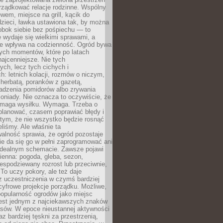
rządkować relacje rodzinne. Wspólny
ewem, miejsce na grill, kącik do
zieci, ławka ustawiona tak, by można
obok siebie bez pośpiechu — to
 wydaje się wielkimi sprawami, a
nie wpływa na codzienność. Ogród bywa
ych momentów, które po latach
najcenniejsze. Nie tych
ych, lecz tych cichych i
h: letnich kolacji, rozmów o niczym,
herbatą, poranków z gazetą,
adzenia pomidorów albo zrywania
oniady. Nie oznacza to oczywiście, że
ymaga wysiłku. Wymaga. Trzeba o
planować, czasem poprawiać błędy i
 tym, że nie wszystko będzie rosnąć
eliśmy. Ale właśnie ta
alność sprawia, że ogród pozostaje
Nie da się go w pełni zaprogramować ani
dealnym schemacie. Zawsze pojawi
ienna: pogoda, gleba, sezon,
iespodziewany rozrost lub przeciwnie,
 To uczy pokory, ale też daje
z uczestniczenia w czymś bardziej
cyfrowe projekcje porządku. Możliwe,
popularność ogrodów jako miejsc
jest jednym z najciekawszych znaków
sów. W epoce nieustannej aktywności
az bardziej tęskni za przestrzenią,