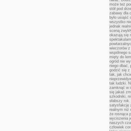
może też po
stół pod drz
zabawy dla d
było usiąść 
wszystko nie
jednak real
sceną zwykł
okazują się 
spektakularn
powtarzalnyc
wieczorów z 
wspólnego s
mięty do lem
ogród nie w
niego dbać, 
godzić się z
tak, jak chci
nieprzewidyw
tak ludzki. 
zamknąć w i
się jakaś zm
szkodniki, n
słabszy rok.
satysfakcję 
realnym niż 
że rosnąca 
wyciszenia 
naszych cza
człowiek cor