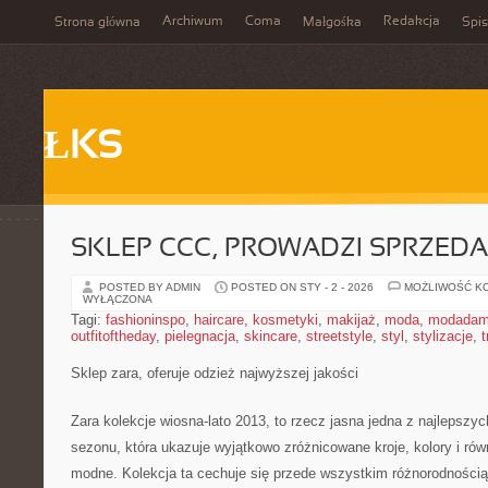
Archiwum
Coma
Redakcja
Strona główna
Małgośka
Spis
ŁKS
SKLEP CCC, PROWADZI SPRZED
POSTED BY ADMIN
POSTED ON STY - 2 - 2026
MOŻLIWOŚĆ K
WYŁĄCZONA
Tagi:
fashioninspo
,
haircare
,
kosmetyki
,
makijaż
,
moda
,
modadam
outfitoftheday
,
pielegnacja
,
skincare
,
streetstyle
,
styl
,
stylizacje
,
t
Sklep zara, oferuje odzież najwyższej jakości
Zara kolekcje wiosna-lato 2013, to rzecz jasna jedna z najlepszyc
sezonu, która ukazuje wyjątkowo zróżnicowane kroje, kolory i ró
modne. Kolekcja ta cechuje się przede wszystkim różnorodnością,