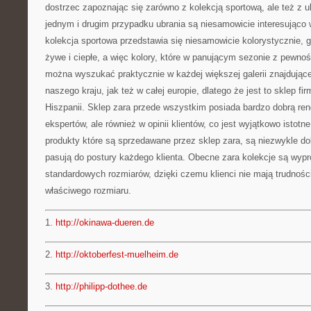
dostrzec zapoznając się zarówno z kolekcją sportową, ale też z 
jednym i drugim przypadku ubrania są niesamowicie interesująco
kolekcja sportowa przedstawia się niesamowicie kolorystycznie, g
żywe i ciepłe, a więc kolory, które w panującym sezonie z pewnoś
można wyszukać praktycznie w każdej większej galerii znajdując
naszego kraju, jak też w całej europie, dlatego że jest to sklep f
Hiszpanii. Sklep zara przede wszystkim posiada bardzo dobrą reno
ekspertów, ale również w opinii klientów, co jest wyjątkowo istotn
produkty które są sprzedawane przez sklep zara, są niezwykle dob
pasują do postury każdego klienta. Obecne zara kolekcje są wy
standardowych rozmiarów, dzięki czemu klienci nie mają trudnoś
właściwego rozmiaru.
1.
http://okinawa-dueren.de
2.
http://oktoberfest-muelheim.de
3.
http://philipp-dothee.de