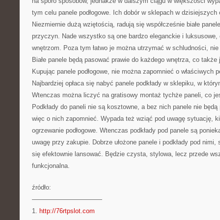
na sporo sposobów, jednakże w dalszym ciągu w większości wyp
tym celu panele podłogowe. Ich dobór w sklepach w dzisiejszych 
Niezmiernie dużą wziętością, radują się współcześnie białe panel
przyczyn. Nade wszystko są one bardzo eleganckie i luksusowe,
wnętrzom. Poza tym łatwo je można utrzymać w schludności, nie 
Białe panele będą pasować prawie do każdego wnętrza, co także j
Kupując panele podłogowe, nie można zapomnieć o właściwych p
Najbardziej opłaca się nabyć panele podkłady w sklepiku, w który
Wtenczas można liczyć na gratisowy montaż tychże paneli, co j
Podkłady do paneli nie są kosztowne, a bez nich panele nie będą 
więc o nich zapomnieć. Wypada też wziąć pod uwagę sytuację, k
ogrzewanie podłogowe. Wtenczas podkłady pod panele są poniekąd
uwagę przy zakupie. Dobrze ułożone panele i podkłady pod nimi, 
się efektownie lansować. Będzie czysta, stylowa, lecz przede w
funkcjonalna.
źródło:
———————————
1.
http://76rtpslot.com