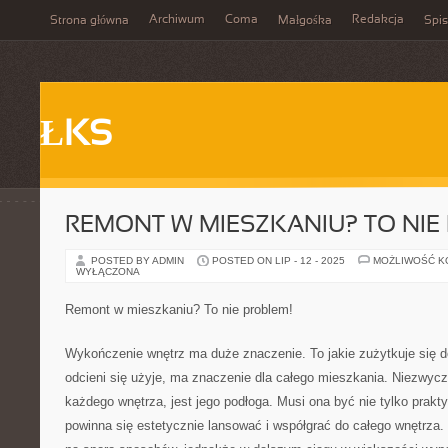
Archiwum
Coma
Redakcja
Strona główna
Małgośka
Spis
ŁKS
REMONT W MIESZKANIU? TO NIE
POSTED BY ADMIN
POSTED ON LIP - 12 - 2025
MOŻLIWOŚĆ 
WYŁĄCZONA
Remont w mieszkaniu? To nie problem!
Wykończenie wnętrz ma duże znaczenie. To jakie zużytkuje się do
odcieni się użyje, ma znaczenie dla całego mieszkania. Niezwycz
każdego wnętrza, jest jego podłoga. Musi ona być nie tylko prakt
powinna się estetycznie lansować i współgrać do całego wnętrz