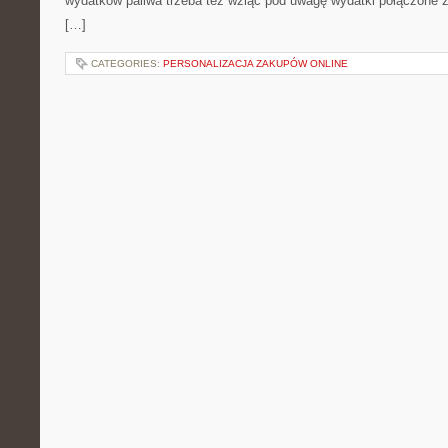
wydatków paliwa trzeba też wziąć pod uwagę wydatki połączone 
[…]
CATEGORIES:
PERSONALIZACJA ZAKUPÓW ONLINE