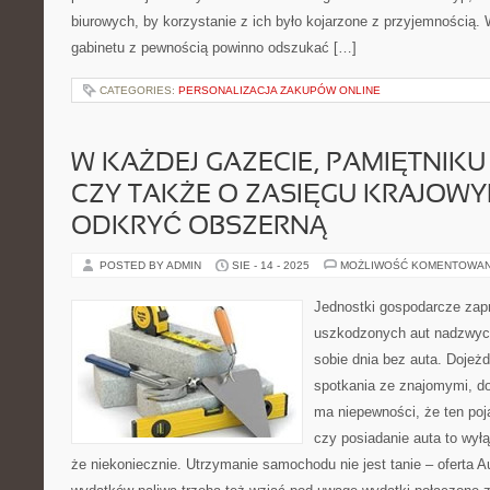
biurowych, by korzystanie z ich było kojarzone z przyjemnością. W
gabinetu z pewnością powinno odszukać […]
CATEGORIES:
PERSONALIZACJA ZAKUPÓW ONLINE
W KAŻDEJ GAZECIE, PAMIĘTNIK
CZY TAKŻE O ZASIĘGU KRAJOW
ODKRYĆ OBSZERNĄ
POSTED BY ADMIN
SIE - 14 - 2025
MOŻLIWOŚĆ KOMENTOWA
Jednostki gospodarcze zap
uszkodzonych aut nadzwycz
sobie dnia bez auta. Dojeżd
spotkania ze znajomymi, do
ma niepewności, że ten poj
czy posiadanie auta to wył
że niekoniecznie. Utrzymanie samochodu nie jest tanie – oferta 