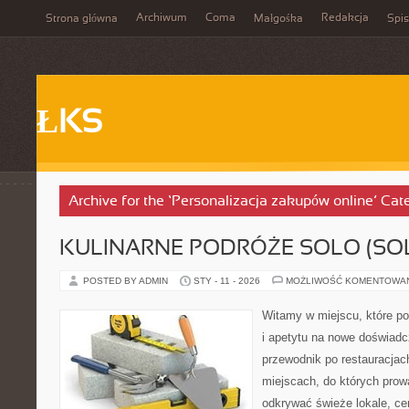
Archiwum
Coma
Redakcja
Strona główna
Małgośka
Spis
ŁKS
Archive for the ‘Personalizacja zakupów online’ Cat
KULINARNE PODRÓŻE SOLO (SOL
POSTED BY ADMIN
STY - 11 - 2026
MOŻLIWOŚĆ KOMENTOWA
Witamy w miejscu, które po
i apetytu na nowe doświadcz
przewodnik po restauracjac
miejscach, do których prowa
odkrywać świeże lokale, ce