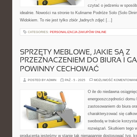
czytać o jedzeniu w sposób 
idealnie. Nowości na stronie to Kulinarne Podróże Solo (Solo Dinin
Widokiem. To nie jest tylko zbiór „ładnych zdjęć […]
CATEGORIES:
PERSONALIZACJA ZAKUPÓW ONLINE
SPRZĘTY MEBLOWE, JAKIE SĄ Z
PRZEZNACZENIEM DO BIURA I G
POWINNY CECHOWAĆ
POSTED BY ADMIN
PAŹ - 5 - 2025
MOŻLIWOŚĆ KOMENTOWAN
O ile do niedawna osiągnięc
energooszczędności domu M
zastosowaniem do biura or
charakteryzować się całkow
swobodą w trakcie korzysta
rozwiązań. Skutkiem tego w
producenta jesteśmy w stanie tak nienagannie dostosować typ, ks