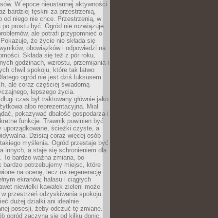
sów. W epoce nieustannej aktywności
az bardziej tęskni za przestrzenią,
o od niego nie chce. Przestrzenią, w
 po prostu być. Ogród nie rozwiązuje
roblemów, ale potrafi przypomnieć o
 Pokazuje, że życie nie składa się
 wyników, obowiązków i odpowiedzi na
omości. Składa się też z pór roku,
żnych godzinach, wzrostu, przemijania i
ych chwil spokoju, które tak łatwo
latego ogród nie jest dziś luksusem
h, ale coraz częściej świadomą
czajnego, lepszego życia.
długi czas był traktowany głównie jako
żytkowa albo reprezentacyjna. Miał
ądać, pokazywać dbałość gospodarza i
kretne funkcje. Trawnik powinien być
y uporządkowane, ścieżki czyste, a
idywalna. Dzisiaj coraz więcej osób
takiego myślenia. Ogród przestaje być
a innych, a staje się schronieniem dla
 To bardzo ważna zmiana, bo
k bardzo potrzebujemy miejsc, które
wione na ocenę, lecz na regenerację.
łnym ekranów, hałasu i ciągłych
wet niewielki kawałek zieleni może
 w przestrzeń odzyskiwania spokoju.
eć dużej działki ani idealnie
nej posesji, żeby odczuć tę zmianę.
ób ogród zaczyna się od kilku donic,