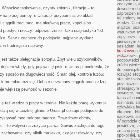
zaczyna ją w
Właściwe tankowanie, czysty zbiornik, filtracja – to
dowodem dom
zaproszeniem
w na pracę pompy. e-Ursus.pl przypomina, że układ
tej zmiany 
wiedzy. Cor
li ciągnik traci moc, ma nierówną pracę, kopci albo
mądrze, osz
d prostych rzeczy: odpowietrzenie. Taka diagnostyka “od
warunków, tw
zapylaczy i
dze. Serwis zachęca do podejścia: najpierw wyklucz
pierwszym kr
ź w trudniejsze naprawy.
sąsiadem, l
branżowa
na 
wskazówki, 
st także pielęgnacja sprzętu. Zbyt wielu użytkowników
podpowiedzi
źródła wiedz
opiero wtedy, gdy pojawi się pisk. e-Ursus.pl podkreśla, że
do obowiązku
szy sposób na długowieczność. Smar, olej, kontrola luzów,
rozwijać sto
stał się tak
które robią różnicę. Dobrze utrzymany ciągnik pracuje lżej.
psychiczne. 
stresującym
 daje większą pewność w sezonie.
zewnątrz, na
taras albo ni
roślinami, z
ię też wiedza o pracy w terenie. Nie każdą pracę wykonuje
człowieka in
ają się w ciężkiej glinie. e-Ursus.pl opisuje podejście do
ekranem. Nie
naukowe, ale
zystywać moc traktora mądrze. Prawidłowe obroty,
W ogrodzie 
ć – to wpływa na zużycie paliwa. Serwis zachęca do tego,
powietrza, z
zmianę pory
 zachowanie: czy silnik ma lekko, czy jest dławiony, czy
spokojniej, 
naraz. Dobrz