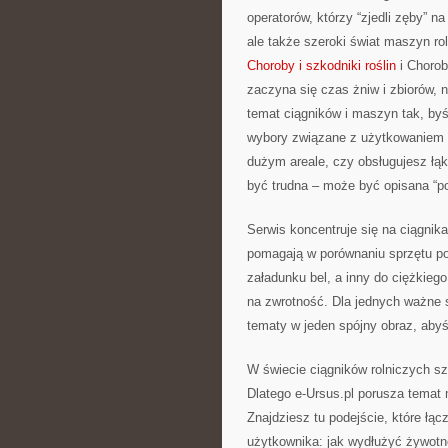
operatorów, którzy “zjedli zęby” na
ale także szeroki świat maszyn r
Choroby i szkodniki roślin
i Choroby
zaczyna się czas żniw i zbiorów, n
temat ciągników i maszyn tak, by
wybory związane z użytkowaniem s
dużym areale, czy obsługujesz łąk
być trudna – może być opisana “po
Serwis koncentruje się na ciągnika
pomagają w porównaniu sprzętu pod
załadunku bel, a inny do ciężkieg
na zwrotność. Dla jednych ważne s
tematy w jeden spójny obraz, aby
W świecie ciągników rolniczych s
Dlatego e-Ursus.pl porusza temat
Znajdziesz tu podejście, które łą
użytkownika: jak wydłużyć żywotn