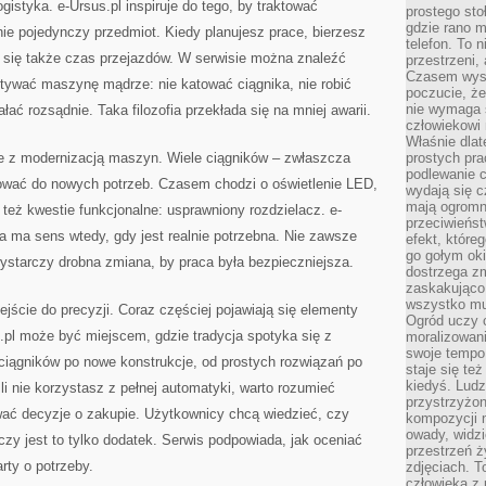
gistyka. e-Ursus.pl inspiruje do tego, by traktować
prostego sto
gdzie rano 
ie pojedynczy przedmiot. Kiedy planujesz prace, bierzesz
telefon. To 
y się także czas przejazdów. W serwisie można znaleźć
przestrzeni,
Czasem wysta
tywać maszynę mądrze: nie katować ciągnika, nie robić
poczucie, że
nie wymaga 
łać rozsądnie. Taka filozofia przekłada się na mniej awarii.
człowiekowi 
Właśnie dlat
e z modernizacją maszyn. Wiele ciągników – zwłaszcza
prostych pra
podlewanie c
ować do nowych potrzeb. Czasem chodzi o oświetlenie LED,
wydają się 
mają ogromn
też kwestie funkcjonalne: usprawniony rozdzielacz. e-
przeciwieńst
a ma sens wtedy, gdy jest realnie potrzebna. Nie zawsze
efekt, które
go gołym oki
wystarczy drobna zmiana, by praca była bezpieczniejsza.
dostrzega zm
zaskakująco 
wszystko mu
ejście do precyzji. Coraz częściej pojawiają się elementy
Ogród uczy c
pl może być miejscem, gdzie tradycja spotyka się z
moralizowani
swoje tempo
iągników po nowe konstrukcje, od prostych rozwiązań po
staje się te
kiedyś. Ludz
i nie korzystasz z pełnej automatyki, warto rozumieć
przystrzyżon
ać decyzje o zakupie. Użytkownicy chcą wiedzieć, czy
kompozycji 
owady, widzi
czy jest to tylko dodatek. Serwis podpowiada, jak oceniać
przestrzeń ż
rty o potrzeby.
zdjęciach. T
człowieka z 