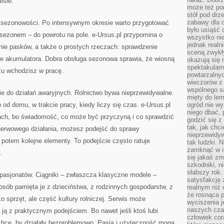
esie.
może też po
stół pod drz
zabawy dla d
t sezonowości. Po intensywnym okresie warto przygotować
było usiąść 
ezonem – do powrotu na pole. e-Ursus.pl przypomina o
wszystko nie
jednak real
nie pasków, a także o prostych rzeczach: sprawdzenie
sceną zwykł
e akumulatora. Dobra obsługa sezonowa sprawia, że wiosną
okazują się 
spektakularn
azu wchodzisz w pracę.
powtarzalnyc
wieczorów z 
wspólnego s
ie do działań awaryjnych. Rolnictwo bywa nieprzewidywalne.
mięty do lem
d domu, w trakcie pracy, kiedy liczy się czas. e-Ursus.pl
ogród nie w
niego dbać, 
h, bo świadomość, co może być przyczyną i co sprawdzić
godzić się z
tak, jak chci
 nerwowego działania, możesz podejść do sprawy
nieprzewidyw
 potem kolejne elementy. To podejście często ratuje
tak ludzki. 
zamknąć w i
.
się jakaś zm
szkodniki, n
słabszy rok.
a pasjonatów. Ciągniki – zwłaszcza klasyczne modele –
satysfakcję 
 osób pamięta je z dzieciństwa, z rodzinnych gospodarstw, z
realnym niż 
że rosnąca 
ko sprzęt, ale część kultury rolniczej. Serwis może
wyciszenia 
naszych cza
 ją z praktycznym podejściem. Bo nawet jeśli ktoś lubi
człowiek cor
ak chce, by działały bezproblemowo. Pasja i użyteczność mogą