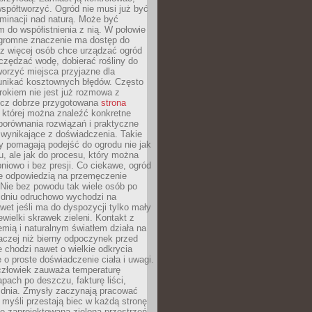
spółtworzyć. Ogród nie musi już być
inacji nad naturą. Może być
 do współistnienia z nią. W połowie
ogromne znaczenie ma dostęp do
az więcej osób chce urządzać ogród
czędzać wodę, dobierać rośliny do
orzyć miejsca przyjazne dla
 unikać kosztownych błędów. Często
okiem nie jest już rozmowa z
ecz dobrze przygotowana
strona
której można znaleźć konkretne
porównania rozwiązań i praktyczne
 wynikające z doświadczenia. Takie
y pomagają podejść do ogrodu nie jak
, ale jak do procesu, który można
pniowo i bez presji. Co ciekawe, ogród
że odpowiedzią na przemęczenie
Nie bez powodu tak wiele osób po
 dniu odruchowo wychodzi na
wet jeśli ma do dyspozycji tylko mały
ewielki skrawek zieleni. Kontakt z
iemią i naturalnym światłem działa na
aczej niż bierny odpoczynek przed
 chodzi nawet o wielkie odkrycia
 o proste doświadczenie ciała i uwagi.
człowiek zauważa temperaturę
apach po deszczu, fakturę liści,
 dnia. Zmysły zaczynają pracować
a myśli przestają biec w każdą stronę
e zaprojektowana zielona przestrzeń