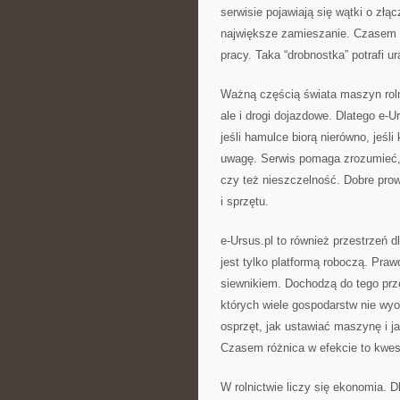
serwisie pojawiają się wątki o złą
największe zamieszanie. Czasem w
pracy. Taka “drobnostka” potrafi u
Ważną częścią świata maszyn rolni
ale i drogi dojazdowe. Dlatego e-Ur
jeśli hamulce biorą nierówno, jeśl
uwagę. Serwis pomaga zrozumieć,
czy też nieszczelność. Dobre prow
i sprzętu.
e-Ursus.pl to również przestrzeń 
jest tylko platformą roboczą. Pra
siewnikiem. Dochodzą do tego przet
których wiele gospodarstw nie wyo
osprzęt, jak ustawiać maszynę i j
Czasem różnica w efekcie to kwesti
W rolnictwie liczy się ekonomia. 