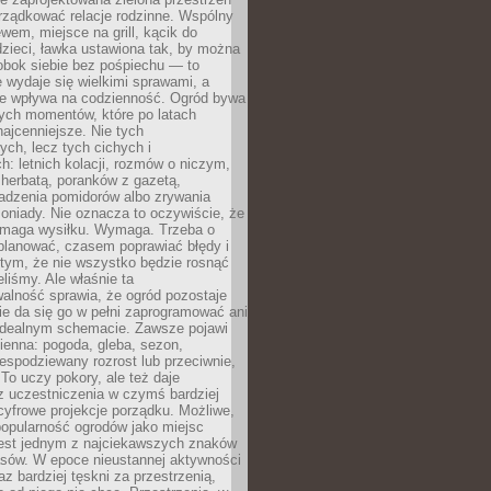
rządkować relacje rodzinne. Wspólny
ewem, miejsce na grill, kącik do
zieci, ławka ustawiona tak, by można
obok siebie bez pośpiechu — to
 wydaje się wielkimi sprawami, a
nie wpływa na codzienność. Ogród bywa
ych momentów, które po latach
najcenniejsze. Nie tych
ych, lecz tych cichych i
h: letnich kolacji, rozmów o niczym,
herbatą, poranków z gazetą,
adzenia pomidorów albo zrywania
oniady. Nie oznacza to oczywiście, że
ymaga wysiłku. Wymaga. Trzeba o
planować, czasem poprawiać błędy i
 tym, że nie wszystko będzie rosnąć
eliśmy. Ale właśnie ta
alność sprawia, że ogród pozostaje
Nie da się go w pełni zaprogramować ani
dealnym schemacie. Zawsze pojawi
ienna: pogoda, gleba, sezon,
iespodziewany rozrost lub przeciwnie,
 To uczy pokory, ale też daje
z uczestniczenia w czymś bardziej
cyfrowe projekcje porządku. Możliwe,
popularność ogrodów jako miejsc
jest jednym z najciekawszych znaków
sów. W epoce nieustannej aktywności
az bardziej tęskni za przestrzenią,