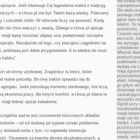
Nie trzeba mi
 sprzęcie. Jeśli interesuje Cię legendarna marka z tradycją,
zaprojektowa
Dla wielu os
olniczych – e-Ursus.pl ma być Twoim bazą wiedzy. Polecamy
prostego sto
gdzie rano 
 i szkodniki roślin. W rolnictwie liczy się pewność. Kiedy
telefon. To 
ikt nie chce walczyć z awarią. Dlatego e-Ursus.pl opisuje
przestrzeni,
Czasem wysta
ś mógł lepiej rozumieć objawy oraz podejmować rozsądne
poczucie, że
przętu. Niezależnie od tego, czy pracujesz ciągnikiem na
nie wymaga 
człowiekowi 
i, podstawą jest dobre przygotowanie. A ta wiedza nie musi
Właśnie dlat
prostych pra
 ludzku”.
podlewanie c
wydają się 
mają ogromn
ch od strony użytkowej. Znajdziesz tu treści, które
przeciwieńst
 realne potrzeby. Bo inny traktor sprawdzi się do
efekt, które
go gołym oki
o agregatu. Jedni potrzebują momentu obrotowego, inni liczą
dostrzega zm
ą ekonomia pracy, dla innych komfort. e-Ursus.pl zbiera te
zaskakująco 
wszystko mu
ś mógł dobrać sprzęt świadomie.
Ogród uczy c
moralizowani
swoje tempo
zczególnie ważne jest zrozumienie kluczowych układów.
staje się te
kiedyś. Ludz
 motorów – od ich budowy po typowe oznaki problemów.
przystrzyżon
czy doświadczenie z tym, co naprawdę interesuje
kompozycji 
owady, widzi
ość. Omawiane są kwestie płynów eksploatacyjnych, a