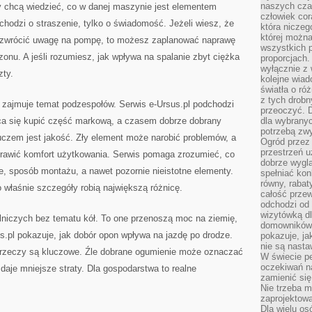
naszych cza
 chcą wiedzieć, co w danej maszynie jest elementem
człowiek cor
chodzi o straszenie, tylko o świadomość. Jeżeli wiesz, że
która niczeg
której można
a zwrócić uwagę na pompę, to możesz zaplanować naprawę
wszystkich p
zonu. A jeśli rozumiesz, jak wpływa na spalanie zbyt ciężka
proporcjach.
wyłącznie z
zty.
kolejne wiad
światła o ró
z tych drobn
 zajmuje temat podzespołów. Serwis e-Ursus.pl podchodzi
przeoczyć. D
ca się kupić część markową, a czasem dobrze dobrany
dla wybranyc
potrzebą zwy
czem jest jakość. Zły element może narobić problemów, a
Ogród przez 
przestrzeń u
oprawić komfort użytkowania. Serwis pomaga zrozumieć, co
dobrze wygl
je, sposób montażu, a nawet pozornie nieistotne elementy.
spełniać kon
równy, rabat
 właśnie szczegóły robią największą różnicę.
całość przew
odchodzi od 
wizytówką dl
niczych bez tematu kół. To one przenoszą moc na ziemię,
domowników.
.pl pokazuje, jak dobór opon wpływa na jazdę po drodze.
pokazuje, ja
nie są nasta
te rzeczy są kluczowe. Źle dobrane ogumienie może oznaczać
W świecie pe
oczekiwań na
daje mniejsze straty. Dla gospodarstwa to realne
zamienić się
Nie trzeba mi
zaprojektowa
Dla wielu os