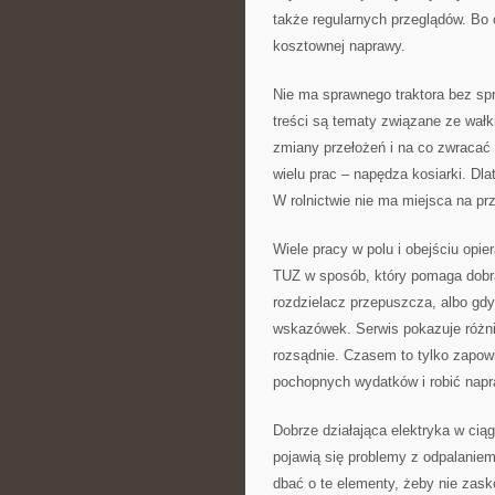
także regularnych przeglądów. Bo c
kosztownej naprawy.
Nie ma sprawnego traktora bez s
treści są tematy związane ze wał
zmiany przełożeń i na co zwracać
wielu prac – napędza kosiarki. Dla
W rolnictwie nie ma miejsca na pr
Wiele pracy w polu i obejściu opie
TUZ w sposób, który pomaga dobra
rozdzielacz przepuszcza, albo gdy 
wskazówek. Serwis pokazuje różni
rozsądnie. Czasem to tylko zapow
pochopnych wydatków i robić napr
Dobrze działająca elektryka w ciąg
pojawią się problemy z odpalaniem
dbać o te elementy, żeby nie zas