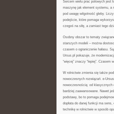
Sercem wielu prac polowych jest lo
maszynę jak element systemu, a n
pod uwagę wilgotność gleby. Licz
podejście, które pomaga wykorzys
czegoś na siłę, a zamiast tego dzia
Osobny obszar to tematy związan
starszych modeli – można dostos
czasem o ograniczenie hałasu. Są 
Ursus.pl pokazuje, że modernizacj
“więcej” znaczy “lepiej”. Czasem 
W rolnictwie zmienia się także pod
nowoczesnych rozwiązań. e-Ursus.
nowoczesnością: od klasycznych c
bardziej zaawansowane. Nawet jeśl
podstawy, bo to pomaga podejmow
dopłata do danej funkcji ma sens, 
technikę w rolnictwie w sposób opa