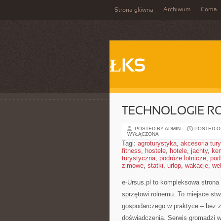
Archiwum
Coma
Strona główna
ŁKS
TECHNOLOGIE R
POSTED BY ADMIN
POSTED ON
WYŁĄCZONA
Tagi:
agroturystyka
,
akcesoria tur
fitness
,
hostele
,
hotele
,
jachty
,
ke
turystyczna
,
podróże lotnicze
,
pod
zimowe
,
statki
,
urlop
,
wakacje
,
we
e-Ursus.pl to kompleksowa strona
sprzętowi rolnemu. To miejsce stw
gospodarczego w praktyce – bez z
doświadczenia. Serwis gromadzi w