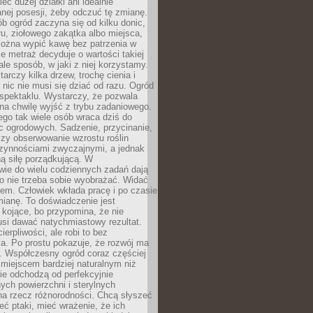
eć dużej działki ani idealnie
nej posesji, żeby odczuć tę zmianę.
ób ogród zaczyna się od kilku donic,
łu, ziołowego zakątka albo miejsca,
można wypić kawę bez patrzenia w
nie metraż decyduje o wartości takiej
 ale sposób, w jaki z niej korzystamy.
rczy kilka drzew, trochę cienia i
 nic nie musi się dziać od razu. Ogród
spektaklu. Wystarczy, że pozwala
na chwilę wyjść z trybu zadaniowego.
ego tak wiele osób wraca dziś do
c ogrodowych. Sadzenie, przycinanie,
zy obserwowanie wzrostu roślin
czynnościami zwyczajnymi, a jednak
ą siłę porządkującą. W
wie do wielu codziennych zadań dają
go nie trzeba sobie wyobrażać. Widać
em. Człowiek wkłada pracę i po czasie
ianę. To doświadczenie jest
kojące, bo przypomina, że nie
si dawać natychmiastowy rezultat.
ierpliwości, ale robi to bez
a. Po prostu pokazuje, że rozwój ma
. Współczesny ogród coraz częściej
ż miejscem bardziej naturalnym niż
ie odchodzą od perfekcyjnie
ych powierzchni i sterylnych
na rzecz różnorodności. Chcą słyszeć
eć ptaki, mieć wrażenie, że ich