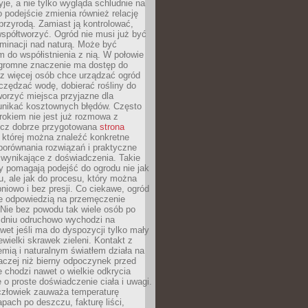
yje, a nie tylko wygląda schludnie na
o podejście zmienia również relację
przyrodą. Zamiast ją kontrolować,
spółtworzyć. Ogród nie musi już być
inacji nad naturą. Może być
 do współistnienia z nią. W połowie
ogromne znaczenie ma dostęp do
az więcej osób chce urządzać ogród
czędzać wodę, dobierać rośliny do
orzyć miejsca przyjazne dla
 unikać kosztownych błędów. Często
okiem nie jest już rozmowa z
ecz dobrze przygotowana
strona
której można znaleźć konkretne
porównania rozwiązań i praktyczne
 wynikające z doświadczenia. Takie
y pomagają podejść do ogrodu nie jak
, ale jak do procesu, który można
pniowo i bez presji. Co ciekawe, ogród
że odpowiedzią na przemęczenie
Nie bez powodu tak wiele osób po
 dniu odruchowo wychodzi na
wet jeśli ma do dyspozycji tylko mały
ewielki skrawek zieleni. Kontakt z
iemią i naturalnym światłem działa na
aczej niż bierny odpoczynek przed
 chodzi nawet o wielkie odkrycia
 o proste doświadczenie ciała i uwagi.
człowiek zauważa temperaturę
apach po deszczu, fakturę liści,