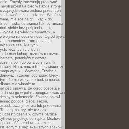
 dnia. Zmysły zaczynają pracować
a myśli przestają biec w każdą stronę
e zaprojektowana zielona przestrzeń
rządkować relacje rodzinne. Wspólny
ewem, miejsce na grill, kącik do
zieci, ławka ustawiona tak, by można
obok siebie bez pośpiechu — to
 wydaje się wielkimi sprawami, a
nie wpływa na codzienność. Ogród bywa
ych momentów, które po latach
najcenniejsze. Nie tych
ych, lecz tych cichych i
h: letnich kolacji, rozmów o niczym,
herbatą, poranków z gazetą,
adzenia pomidorów albo zrywania
oniady. Nie oznacza to oczywiście, że
ymaga wysiłku. Wymaga. Trzeba o
planować, czasem poprawiać błędy i
 tym, że nie wszystko będzie rosnąć
eliśmy. Ale właśnie ta
alność sprawia, że ogród pozostaje
Nie da się go w pełni zaprogramować ani
dealnym schemacie. Zawsze pojawi
ienna: pogoda, gleba, sezon,
iespodziewany rozrost lub przeciwnie,
 To uczy pokory, ale też daje
z uczestniczenia w czymś bardziej
cyfrowe projekcje porządku. Możliwe,
popularność ogrodów jako miejsc
jest jednym z najciekawszych znaków