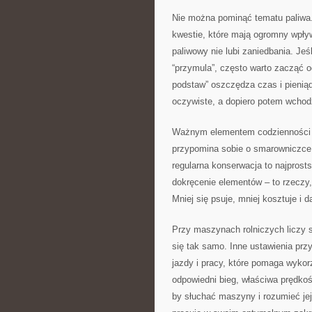
Nie można pominąć tematu paliwa. 
kwestie, które mają ogromny wpły
paliwowy nie lubi zaniedbania. Jeś
“przymula”, często warto zacząć o
podstaw” oszczędza czas i pienią
oczywiste, a dopiero potem wchod
Ważnym elementem codzienności je
przypomina sobie o smarowniczce d
regularna konserwacja to najprost
dokręcenie elementów – to rzeczy, 
Mniej się psuje, mniej kosztuje i
Przy maszynach rolniczych liczy s
się tak samo. Inne ustawienia przyd
jazdy i pracy, które pomaga wykor
odpowiedni bieg, właściwa prędkoś
by słuchać maszyny i rozumieć jej