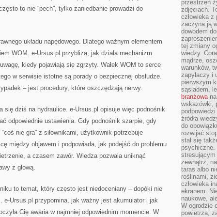
przestrzeń ż
zęsto to nie “pech”, tylko zaniedbanie prowadzi do
zdjęciach. T
człowieka z 
zaczyna ją w
dowodem dom
zaproszeniem
prawnego układu napędowego. Dlatego ważnym elementem
tej zmiany 
kiem WOM. e-Ursus.pl przybliża, jak działa mechanizm
wiedzy. Cor
mądrze, osz
 uwagę, kiedy pojawiają się zgrzyty. Wałek WOM to serce
warunków, tw
zapylaczy i
tego w serwisie istotne są porady o bezpiecznej obsłudze.
pierwszym kr
zypadek – jest procedury, które oszczędzają nerwy.
sąsiadem, l
branżowa
na 
wskazówki, 
ra się dziś na hydraulice. e-Ursus.pl opisuje więc podnośnik
podpowiedzi
źródła wiedz
ć odpowiednie ustawienia. Gdy podnośnik szarpie, gdy
do obowiązku
“coś nie gra” z siłownikami, użytkownik potrzebuje
rozwijać sto
stał się tak
cę między objawem i podpowiada, jak podejść do problemu
psychiczne. 
stresującym
ietrzenie, a czasem zawór. Wiedza pozwala uniknąć
zewnątrz, na
awy z głową.
taras albo ni
roślinami, z
człowieka in
niku to temat, który często jest niedoceniany – dopóki nie
ekranem. Nie
naukowe, ale
. e-Ursus.pl przypomina, jak ważny jest akumulator i jak
W ogrodzie 
koczyła Cię awaria w najmniej odpowiednim momencie. W
powietrza, z