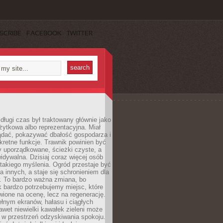
SCRIBE
FACEBOOK
TWITTER
długi czas był traktowany głównie jako
żytkowa albo reprezentacyjna. Miał
ądać, pokazywać dbałość gospodarza i
kretne funkcje. Trawnik powinien być
y uporządkowane, ścieżki czyste, a
idywalna. Dzisiaj coraz więcej osób
takiego myślenia. Ogród przestaje być
a innych, a staje się schronieniem dla
 To bardzo ważna zmiana, bo
k bardzo potrzebujemy miejsc, które
wione na ocenę, lecz na regenerację.
łnym ekranów, hałasu i ciągłych
wet niewielki kawałek zieleni może
 w przestrzeń odzyskiwania spokoju.