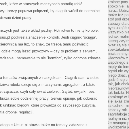
zmianę pory
czach, które w starszych maszynach potrafią robić
spokojniej, 
naraz. Dobrz
ystarczy poprawa połączeń, by ciągnik wrócił do normalnej
może też po
ratować dzień pracy.
stół pod drz
zabawy dla d
było usiąść 
czych jest także układ jezdny. Rolnictwo to nie tylko pole,
wszystko nie
jednak real
sus.pl podkreśla znaczenie kontroli. Jeśli ciągnik “ściąga”,
sceną zwykł
i kierownica ma luz, to znak, że trzeba temu poświęcić
okazują się 
spektakularn
 gdzie mogą leżeć przyczyny – czy to problem z serwem,
powtarzalnyc
adzenie i hamowanie to nie “komfort”, tylko ochrona zdrowia
wieczorów z 
wspólnego s
mięty do lem
ogród nie w
niego dbać, 
dla tematów związanych z narzędziami. Ciągnik sam w sobie
godzić się z
tak, jak chci
wdziwa robota dzieje się z maszynami: agregatem, a także
nieprzewidyw
rząsacze, czyli cały świat zielonki. Są też owijarki, bez
tak ludzki. 
zamknąć w i
braża sobie codziennej pracy. Serwis opisuje, jak dobierać
się jakaś zm
ak uniknąć błędów, które prowadzą do szybszego zużycia.
szkodniki, n
słabszy rok.
a drobnej regulacji.
satysfakcję 
realnym niż 
że rosnąca 
Dlatego e-Ursus.pl stawia także na tematy związane z
wyciszenia 