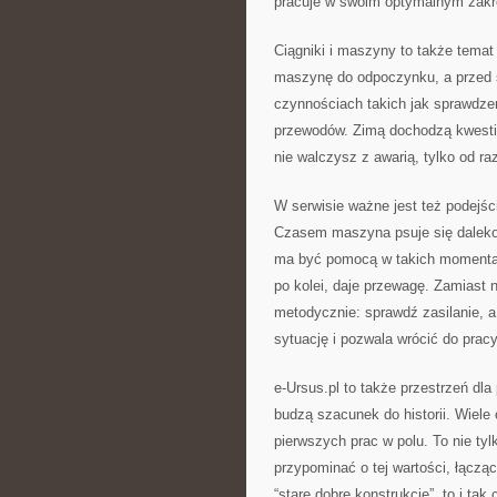
pracuje w swoim optymalnym zakr
Ciągniki i maszyny to także tema
maszynę do odpoczynku, a przed s
czynnościach takich jak sprawdze
przewodów. Zimą dochodzą kwesti
nie walczysz z awarią, tylko od r
W serwisie ważne jest też podejśc
Czasem maszyna psuje się daleko o
ma być pomocą w takich momentac
po kolei, daje przewagę. Zamiast
metodycznie: sprawdź zasilanie, a
sytuację i pozwala wrócić do pracy
e-Ursus.pl to także przestrzeń dl
budzą szacunek do historii. Wiele
pierwszych prac w polu. To nie tyl
przypominać o tej wartości, łącząc
“stare dobre konstrukcje”, to i t