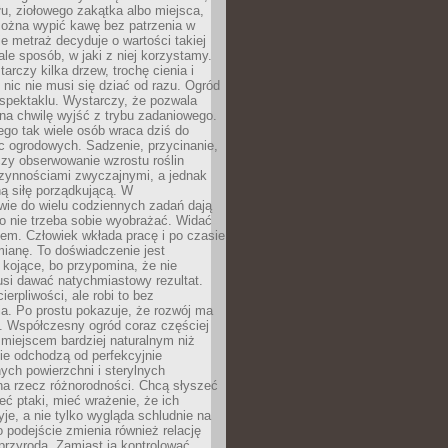
łu, ziołowego zakątka albo miejsca,
można wypić kawę bez patrzenia w
nie metraż decyduje o wartości takiej
 ale sposób, w jaki z niej korzystamy.
rczy kilka drzew, trochę cienia i
 nic nie musi się dziać od razu. Ogród
spektaklu. Wystarczy, że pozwala
na chwilę wyjść z trybu zadaniowego.
ego tak wiele osób wraca dziś do
c ogrodowych. Sadzenie, przycinanie,
zy obserwowanie wzrostu roślin
czynnościami zwyczajnymi, a jednak
ą siłę porządkującą. W
wie do wielu codziennych zadań dają
go nie trzeba sobie wyobrażać. Widać
em. Człowiek wkłada pracę i po czasie
ianę. To doświadczenie jest
kojące, bo przypomina, że nie
si dawać natychmiastowy rezultat.
ierpliwości, ale robi to bez
a. Po prostu pokazuje, że rozwój ma
. Współczesny ogród coraz częściej
ż miejscem bardziej naturalnym niż
ie odchodzą od perfekcyjnie
ych powierzchni i sterylnych
na rzecz różnorodności. Chcą słyszeć
eć ptaki, mieć wrażenie, że ich
yje, a nie tylko wygląda schludnie na
o podejście zmienia również relację
przyrodą. Zamiast ją kontrolować,