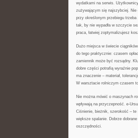
wydatkami na serwis. Użytkownicy
zużywającym się najszybciej. Nie 
przy określonym przebiegu trzeb
tak, by nie wypadła w szczycie se
praca, łatwiej zoptymalizujesz kos
Dużo miejsca w świecie ciągników
do tego praktycznie: czasem opła
zamiennik może być rozsądny. Klu
dobre części potrafią wyraźnie p
ma znaczenie – materiał, toleranc
W warsztacie rolniczym czasem to
Nie można mówić o maszynach rol
wpływają na przyczepność. e-Ursus
Ciśnienie, bieżnik, szerokość – 
większe spalanie. Dobrze dobrane 
oszczędności.