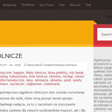
Redakcja
Tagi
Tagi
Małgośka
Spis Treści
Wieczór
SUB
OLNICZE
Ogród przez 
przestrzeń u
TECHNOLOGIE
 STY - 26 - 2026
MOŻLIWOŚĆ KOMENTOWANIA
ZOSTAŁA
dobrze wygl
ROLNICZE
spełniać kon
ystyczne
,
bagaże
,
bilety lotnicze
,
biura podróży
,
city break
,
równy, rabat
mping
,
kulturystyka
,
linie lotnicze
,
lotniska
,
noclegi
,
odzież
całość przew
róże tematyczne
,
rejsy
,
rekreacja
,
siłownia
,
sport
,
sporty
odchodzi od 
llness
,
wycieczki
,
żeglarstwo
,
zwiedzanie
wizytówką dl
domowników.
 poświęcona ciągnikom rolniczym oraz szeroko rozumianej
pokazuje, ja
nie są nasta
orzone dla osób, które chcą poznać temat sprzętu
W świecie pe
będnego nadęcia, za to z naciskiem na rzeczywiste
oczekiwań na
zamienić się
iedzę zarówno dla nowych użytkowników maszyn, jak i dla