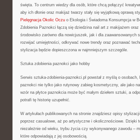
święta. To centrum wiedzy dla osób, które chcą połączyć kreatyw
aby ich dłonie oraz makijaż twarzy stały się wyjątkową oprawą sty
Pielęgnacja Okolic Oczu
o Ekologia i Świadoma Konsumpcja w Be
Zdobienia Paznokci łączą się dziedzina nail art z makijażem or
środowisko zarówno dla nowicjuszek, jak i dla zaawansowanych st
rozwijać umiejętności, odkrywać nowe trendy oraz poznawać techn
stylizacja będzie dopieszczona w najmniejszym szczególe.
Sztuka zdobienia paznokci jako hobby
Serwis sztuka-zdobienia-paznokci.pl powstał z myślą o osobach, kt
paznokci nie tylko jako rutynowy zabieg kosmetyczny, ale jako na
wzór na płytce paznokcia może być małym dziełem sztuki, a odp
potrafi tę historię uzupełnić.
W artykułach publikowanych na stronie znajdziesz opisy stylizacj
poprzez casualowe, aż po artystyczne i okolicznościowe. Dzięki
niezależnie od wieku, trybu życia czy wykonywanego zawodu – m
które odpowiadają z jej osobowością.