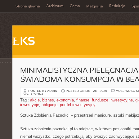
Archiwum
Coma
Redakcja
Strona główna
Małgośka
Spis
ŁKS
MINIMALISTYCZNA PIELĘGNACJA 
ŚWIADOMA KONSUMPCJA W BE
POSTED BY ADMIN
POSTED ON LIS - 26 - 2025
MOŻLIWOŚĆ 
WYŁĄCZONA
Tagi:
akcje
,
biznes
,
ekonomia
,
finanse
,
fundusze inwestycyjne
,
gi
inwestycje
,
obligacje
,
portfel inwestycyjny
Sztuka Zdobienia Paznokci – przestrzeń manicure, sztuki makijaż
Sztuka-zdobienia-paznokci.pl to miejsce, w którym pasjonatki ma
niemal wszystko, czego potrzebują, aby tworzyć zachwycające sty