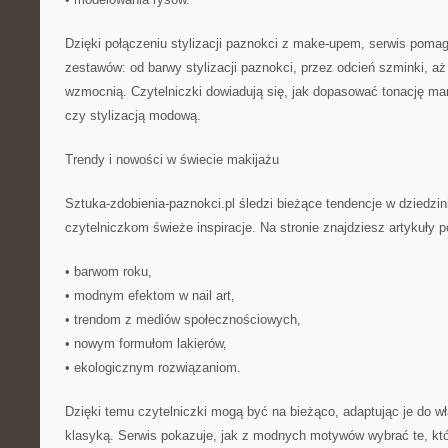
Dzięki połączeniu stylizacji paznokci z make-upem, serwis poma
zestawów: od barwy stylizacji paznokci, przez odcień szminki, aż 
wzmocnią. Czytelniczki dowiadują się, jak dopasować tonację man
czy stylizacją modową.
Trendy i nowości w świecie makijażu
Sztuka-zdobienia-paznokci.pl śledzi bieżące tendencje w dziedzi
czytelniczkom świeże inspiracje. Na stronie znajdziesz artykuły 
• barwom roku,
• modnym efektom w nail art,
• trendom z mediów społecznościowych,
• nowym formułom lakierów,
• ekologicznym rozwiązaniom.
Dzięki temu czytelniczki mogą być na bieżąco, adaptując je do wł
klasyką. Serwis pokazuje, jak z modnych motywów wybrać te, któ