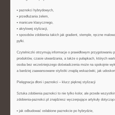
• paznokci hybrydowych,
• przedłużania żelem,
• manicure klasycznego,
• akrylowej stylizacji,
• sposobów zdobienia takich jak gradient, stemple, ręczne malow
pyłki.
Czytelniczki otrzymują informacje o prawidłowym przygotowaniu p
produktów, czasie utwardzania, a także o pułapkach, których war
osoba bez wcześniejszego doświadczenia może na spokojnie wyko
a bardziej zaawansowane stylistki znajdą wskazówki, jak udoskona
Pielęgnacja dłoni i paznokci – klucz pięknej stylizacji
Sztuka zdobienia paznokci to nie tylko kolor, ale przede wszystk
zdobienia-paznokci.pl znajdziesz wyczerpujące artykuły dotycząc
• jak odbudować osłabione paznokcie po hybrydzie,