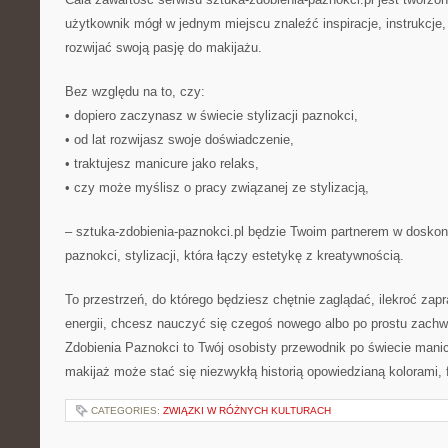
użytkownik mógł w jednym miejscu znaleźć inspiracje, instrukcje,
rozwijać swoją pasję do makijażu.
Bez względu na to, czy:
• dopiero zaczynasz w świecie stylizacji paznokci,
• od lat rozwijasz swoje doświadczenie,
• traktujesz manicure jako relaks,
• czy może myślisz o pracy związanej ze stylizacją,
– sztuka-zdobienia-paznokci.pl będzie Twoim partnerem w doskona
paznokci, stylizacji, która łączy estetykę z kreatywnością.
To przestrzeń, do którego będziesz chętnie zaglądać, ilekroć zap
energii, chcesz nauczyć się czegoś nowego albo po prostu zachw
Zdobienia Paznokci to Twój osobisty przewodnik po świecie mani
makijaż może stać się niezwykłą historią opowiedzianą kolorami, f
CATEGORIES:
ZWIĄZKI W RÓŻNYCH KULTURACH