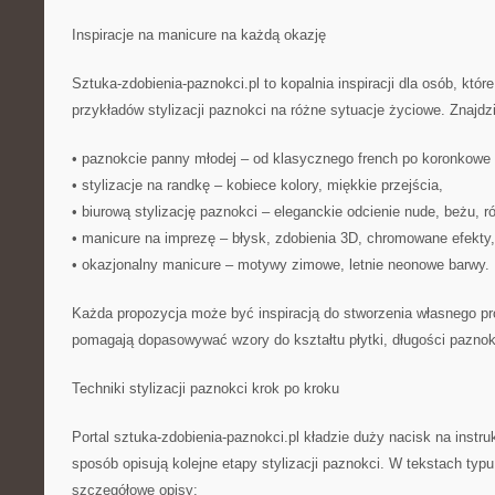
Inspiracje na manicure na każdą okazję
Sztuka-zdobienia-paznokci.pl to kopalnia inspiracji dla osób, któ
przykładów stylizacji paznokci na różne sytuacje życiowe. Znajdz
• paznokcie panny młodej – od klasycznego french po koronkowe
• stylizacje na randkę – kobiece kolory, miękkie przejścia,
• biurową stylizację paznokci – eleganckie odcienie nude, beżu, ró
• manicure na imprezę – błysk, zdobienia 3D, chromowane efekty,
• okazjonalny manicure – motywy zimowe, letnie neonowe barwy.
Każda propozycja może być inspiracją do stworzenia własnego proj
pomagają dopasowywać wzory do kształtu płytki, długości paznokci
Techniki stylizacji paznokci krok po kroku
Portal sztuka-zdobienia-paznokci.pl kładzie duży nacisk na instru
sposób opisują kolejne etapy stylizacji paznokci. W tekstach typu
szczegółowe opisy: