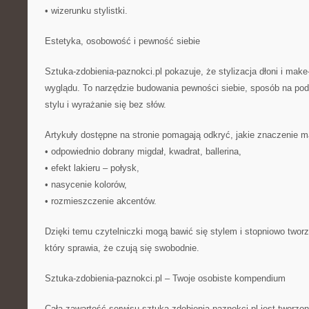
• wizerunku stylistki.
Estetyka, osobowość i pewność siebie
Sztuka-zdobienia-paznokci.pl pokazuje, że stylizacja dłoni i make
wyglądu. To narzędzie budowania pewności siebie, sposób na pod
stylu i wyrażanie się bez słów.
Artykuły dostępne na stronie pomagają odkryć, jakie znaczenie m
• odpowiednio dobrany migdał, kwadrat, ballerina,
• efekt lakieru – połysk,
• nasycenie kolorów,
• rozmieszczenie akcentów.
Dzięki temu czytelniczki mogą bawić się stylem i stopniowo twor
który sprawia, że czują się swobodnie.
Sztuka-zdobienia-paznokci.pl – Twoje osobiste kompendium
Cała zawartość serwisu sztuka-zdobienia-paznokci.pl jest tworzo