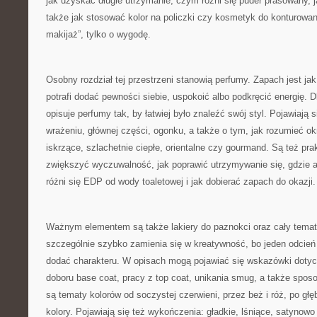
jak uzyskać długie utrzymanie, czym różni się puder prasowany, 
także jak stosować kolor na policzki czy kosmetyk do konturowani
makijaż”, tylko o wygodę.
Osobny rozdział tej przestrzeni stanowią perfumy. Zapach jest jak
potrafi dodać pewności siebie, uspokoić albo podkręcić energię. 
opisuje perfumy tak, by łatwiej było znaleźć swój styl. Pojawiają
wrażeniu, głównej części, ogonku, a także o tym, jak rozumieć ok
iskrzące, szlachetnie ciepłe, orientalne czy gourmand. Są też pra
zwiększyć wyczuwalność, jak poprawić utrzymywanie się, gdzie 
różni się EDP od wody toaletowej i jak dobierać zapach do okazji.
Ważnym elementem są także lakiery do paznokci oraz cały temat 
szczególnie szybko zamienia się w kreatywność, bo jeden odcień p
dodać charakteru. W opisach mogą pojawiać się wskazówki doty
doboru base coat, pracy z top coat, unikania smug, a także spos
są tematy kolorów od soczystej czerwieni, przez beż i róż, po głę
kolory. Pojawiają się też wykończenia: gładkie, lśniące, satynowo