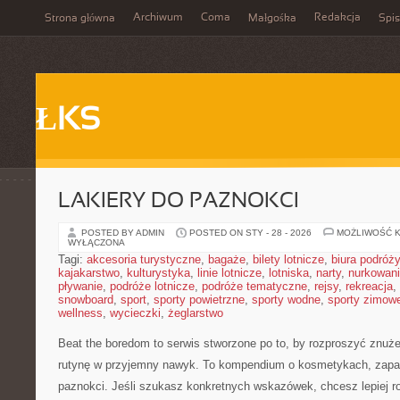
Archiwum
Coma
Redakcja
Strona główna
Małgośka
Spis
ŁKS
LAKIERY DO PAZNOKCI
POSTED BY ADMIN
POSTED ON STY - 28 - 2026
MOŻLIWOŚĆ 
WYŁĄCZONA
Tagi:
akcesoria turystyczne
,
bagaże
,
bilety lotnicze
,
biura podróży
kajakarstwo
,
kulturystyka
,
linie lotnicze
,
lotniska
,
narty
,
nurkowan
pływanie
,
podróże lotnicze
,
podróże tematyczne
,
rejsy
,
rekreacja
,
snowboard
,
sport
,
sporty powietrzne
,
sporty wodne
,
sporty zimow
wellness
,
wycieczki
,
żeglarstwo
Beat the boredom to serwis stworzone po to, by rozproszyć znuże
rutynę w przyjemny nawyk. To kompendium o kosmetykach, zapac
paznokci. Jeśli szukasz konkretnych wskazówek, chcesz lepiej r