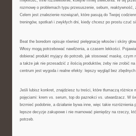
miękkość, inne rozświetlenie, kolejne mniej świecenia. W tej przes
rozmowę o problemach typu przesuszenie, sebum, reaktywność, z
Celem jest znalezienie rozwiązań, które pasują do Twojej codzienn
treningów, spotkań i zwykłych dni, kiedy chcesz po prostu czuć s
Beat the boredom opisuje również pielęgnację włosów i skóry gło
Włosy mogą potrzebować nawilżenia, a czasem lekkości. Pojawiają
dobierać produkt myjący do potrzeb, jak stosować maskę, czym ró
a także jak nie przesadzić z ilością produktów, żeby nie zrobić na
centrum jest wygoda i realne efekty: lepszy wygląd bez zbędnych 
Jeśli lubisz konkret, znajdziesz tu treści, które tłumaczą różnice
pojęciami: krem vs. serum, top do paznokci vs. utwardzacz. W św
brzmieć podobnie, a działanie bywa inne, więc takie rozróżnieni
lepsze decyzje zakupowe i nie marnować pieniędzy na rzeczy, któ
potrzeb.