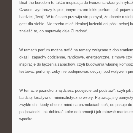
Beat the boredom to także inspiracja do tworzenia własnych rytu
Czasem wystarczy kąpiel, innym razem lekki perfum i już pojawia 
bardziej „Twój”. W treściach przewija się pomysł, że dbanie o sieb
gest dla siebie. Nie trzeba mieć idealnej łazienki ani półki pełne
znaleźć to, co naprawdę daje Ci radość.
W ramach perfum można trafić na tematy związane z dobieranie
okazji: zapachy codzienne, randkowe, energetyczne, zimowe czy l
inspiracje do łączenia zapachów, czyli budowania własnej kompoz
testować perfumy, żeby nie podejmować decyzji pod wpływem pi
W temacie paznokci znajdziesz podejście „od podstaw”, czyli jak 
bardziej kreatywne: minimalistyczne wzory. Pojawiają się pomysł
zwykłe dni, kiedy chcesz mieć na paznokciach coś, co pasuje do 
podpowiedzi, jak dobierać kolor do karnacji i jak ratować manicure
wpadka.