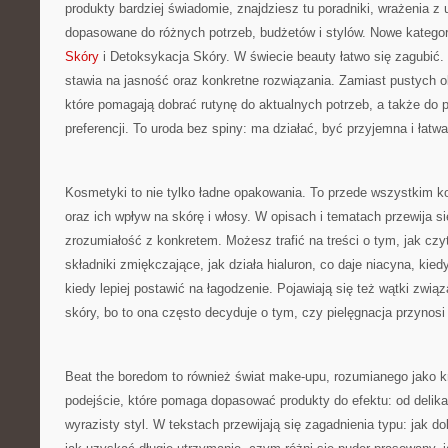
produkty bardziej świadomie, znajdziesz tu poradniki, wrażenia z 
dopasowane do różnych potrzeb, budżetów i stylów. Nowe kategor
Skóry
i Detoksykacja Skóry. W świecie beauty łatwo się zagubić.
stawia na jasność oraz konkretne rozwiązania. Zamiast pustych o
które pomagają dobrać rutynę do aktualnych potrzeb, a także do po
preferencji. To uroda bez spiny: ma działać, być przyjemna i łatw
Kosmetyki to nie tylko ładne opakowania. To przede wszystkim 
oraz ich wpływ na skórę i włosy. W opisach i tematach przewija si
zrozumiałość z konkretem. Możesz trafić na treści o tym, jak czy
składniki zmiękczające, jak działa hialuron, co daje niacyna, kiedy
kiedy lepiej postawić na łagodzenie. Pojawiają się też wątki zwi
skóry, bo to ona często decyduje o tym, czy pielęgnacja przynos
Beat the boredom to również świat make-upu, rozumianego jako k
podejście, które pomaga dopasować produkty do efektu: od delik
wyrazisty styl. W tekstach przewijają się zagadnienia typu: jak d