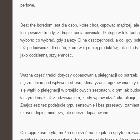
perłowe.
Beat the boredom jest dla osób, które chcą kupować mądrzej, ale 
lubią świeże trendy, z drugiej cenią pewniaki. Dlatego w tekstach p
wyboru: co wybrać, gdy zależy Ci na oszczędności, a co, gdy po
też podpowiedzi dla osób, które wolą mniej produktów, jak i dla ty
jako codzienną przyjemność.
Ważna część treści dotyczy dopasowania pielęgnacji do potrzeb, 
się zmieniać pod wpływem stresu, klimatyzacji, ogrzewania czy st
się wątki o pielęgnacji w przejściowych sezonach, o tym jak budo
łączyć demakijaż z odżywianiem, kiedy wprowadzać eksfoliację, a
Znajdziesz też podejście typu sensownie i bez przesady: zamiast
czasem lepiej mieć trzy, ale dobrze dopasowane.
Opisując kosmetyki, można spojrzeć na nie jak na sprytne rozwi