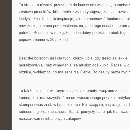
Ta strona to również przestrzeń do budowania własnej „kosmetyczk
zestawu produktów, które realnie wykorzystujesz, zamiast trzymać
kiedyś”. Znajdziesz tu inspiracje, jak skomponować fundament r
nawilżanie, ochrona przeciwsłoneczna, a do tego dodatki: serum 
potrzeb. Podobnie w makijażu: jeden dobry podkład, a obok tego p
poprawia humor w 30 sekund.
Beat the boredom jest dla tych, którzy lubią, gdy treści są lekkie
moralizowania i bez wmawiania, że musisz coś kupić. Raczej w 
różnice, wybierz to, co ma sens dla Ciebie. Bo beauty może być 
To także miejsce, w którym znajdziesz tematy związane z upomi
komuś, kto „ma wszystko”, na co zwrócić uwagę przy kosmetykach
skomponować zestaw typu mini spa. Pojawiają się inspiracje na dr
radości: mgiełka zapachowa. Są też pomysły na to, jak testować 
rozczarowań i nietrafionych zakupów.