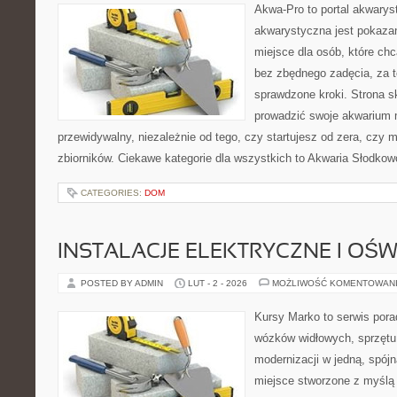
Akwa-Pro to portal akwarys
akwarystyczna jest pokazan
miejsce dla osób, które ch
bez zbędnego zadęcia, za t
sprawdzone kroki. Strona s
prowadzić swoje akwarium 
przewidywalny, niezależnie od tego, czy startujesz od zera, czy 
zbiorników. Ciekawe kategorie dla wszystkich to Akwaria Słodko
CATEGORIES:
DOM
INSTALACJE ELEKTRYCZNE I OŚW
POSTED BY ADMIN
LUT - 2 - 2026
MOŻLIWOŚĆ KOMENTOWAN
Kursy Marko to serwis pora
wózków widłowych, sprzętu
modernizacji w jedną, spójn
miejsce stworzone z myślą 