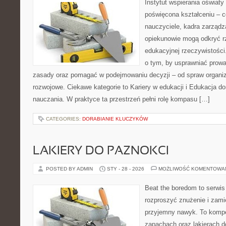
Instytut wspierania oświat
poświęcona kształceniu – 
nauczyciele, kadra zarządz
opiekunowie mogą odkryć rz
edukacyjnej rzeczywistości
o tym, by usprawniać prowa
zasady oraz pomagać w podejmowaniu decyzji – od spraw organi
rozwojowe. Ciekawe kategorie to Kariery w edukacji i Edukacja d
nauczania. W praktyce ta przestrzeń pełni rolę kompasu […]
CATEGORIES:
DORABIANIE KLUCZYKÓW
LAKIERY DO PAZNOKCI
POSTED BY ADMIN
STY - 28 - 2026
MOŻLIWOŚĆ KOMENTOWA
Beat the boredom to serwis
rozproszyć znużenie i zami
przyjemny nawyk. To komp
zapachach oraz lakierach d