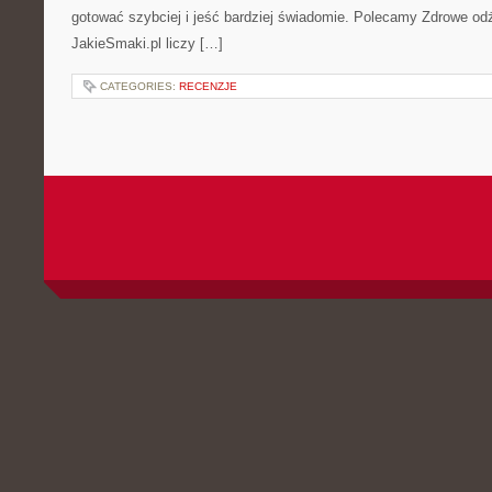
gotować szybciej i jeść bardziej świadomie. Polecamy Zdrowe od
JakieSmaki.pl liczy […]
CATEGORIES:
RECENZJE