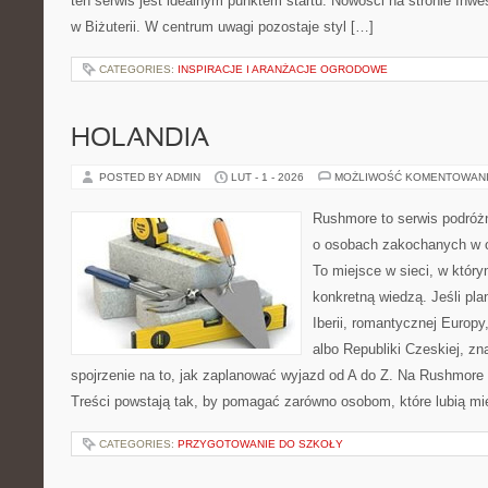
ten serwis jest idealnym punktem startu. Nowości na stronie Inwe
w Biżuterii. W centrum uwagi pozostaje styl […]
CATEGORIES:
INSPIRACJE I ARANŻACJE OGRODOWE
HOLANDIA
POSTED BY ADMIN
LUT - 1 - 2026
MOŻLIWOŚĆ KOMENTOWAN
Rushmore to serwis podróżn
o osobach zakochanych w 
To miejsce w sieci, w który
konkretną wiedzą. Jeśli pl
Iberii, romantycznej Europy,
albo Republiki Czeskiej, zn
spojrzenie na to, jak zaplanować wyjazd od A do Z. Na Rushmore 
Treści powstają tak, by pomagać zarówno osobom, które lubią m
CATEGORIES:
PRZYGOTOWANIE DO SZKOŁY