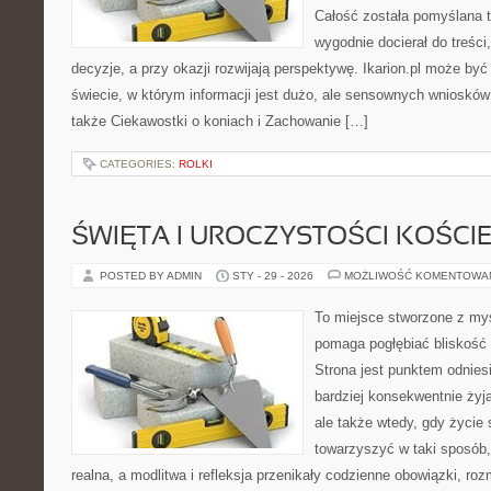
Całość została pomyślana 
wygodnie docierał do treści
decyzje, a przy okazji rozwijają perspektywę. Ikarion.pl może b
świecie, w którym informacji jest dużo, ale sensownych wniosków
także Ciekawostki o koniach i Zachowanie […]
CATEGORIES:
ROLKI
ŚWIĘTA I UROCZYSTOŚCI KOŚCI
POSTED BY ADMIN
STY - 29 - 2026
MOŻLIWOŚĆ KOMENTOWA
To miejsce stworzone z myś
pomaga pogłębiać bliskość 
Strona jest punktem odniesi
bardziej konsekwentnie żyją
ale także wtedy, gdy życie s
towarzyszyć w taki sposób
realna, a modlitwa i refleksja przenikały codzienne obowiązki, roz