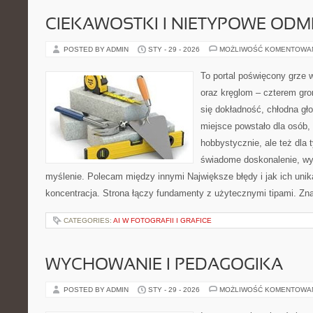
CIEKAWOSTKI I NIETYPOWE ODM
POSTED BY ADMIN
STY - 29 - 2026
MOŻLIWOŚĆ KOMENTOWA
To portal poświęcony grze w
oraz kręglom – czterem grom
się dokładność, chłodna gło
miejsce powstało dla osób,
hobbystycznie, ale też dla 
świadome doskonalenie, wy
myślenie. Polecam między innymi Największe błędy i jak ich unika
koncentracja. Strona łączy fundamenty z użytecznymi tipami. Zna
CATEGORIES:
AI W FOTOGRAFII I GRAFICE
WYCHOWANIE I PEDAGOGIKA
POSTED BY ADMIN
STY - 29 - 2026
MOŻLIWOŚĆ KOMENTOWA