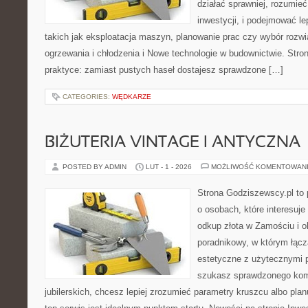
działać sprawniej, rozumieć
inwestycji, i podejmować l
takich jak eksploatacja maszyn, planowanie prac czy wybór roz
ogrzewania i chłodzenia i Nowe technologie w budownictwie. Stron
praktyce: zamiast pustych haseł dostajesz sprawdzone […]
CATEGORIES:
WĘDKARZE
BIŻUTERIA VINTAGE I ANTYCZNA
POSTED BY ADMIN
LUT - 1 - 2026
MOŻLIWOŚĆ KOMENTOWAN
Strona Godziszewscy.pl to 
o osobach, które interesuje 
odkup złota w Zamościu i o
poradnikowy, w którym łącz
estetyczne z użytecznymi 
szukasz sprawdzonego ko
jubilerskich, chcesz lepiej zrozumieć parametry kruszcu albo pla