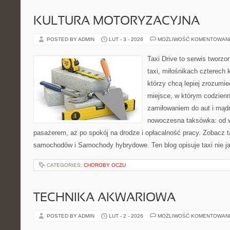
KULTURA MOTORYZACYJNA
POSTED BY ADMIN
LUT - 3 - 2026
MOŻLIWOŚĆ KOMENTOWAN
Taxi Drive to serwis tworz
taxi, miłośnikach czterech 
którzy chcą lepiej zrozumi
miejsce, w którym codzienn
zamiłowaniem do aut i mądr
nowoczesna taksówka: od w
pasażerem, aż po spokój na drodze i opłacalność pracy. Zobacz 
samochodów i Samochody hybrydowe. Ten blog opisuje taxi nie j
CATEGORIES:
CHOROBY OCZU
TECHNIKA AKWARIOWA
POSTED BY ADMIN
LUT - 2 - 2026
MOŻLIWOŚĆ KOMENTOWAN