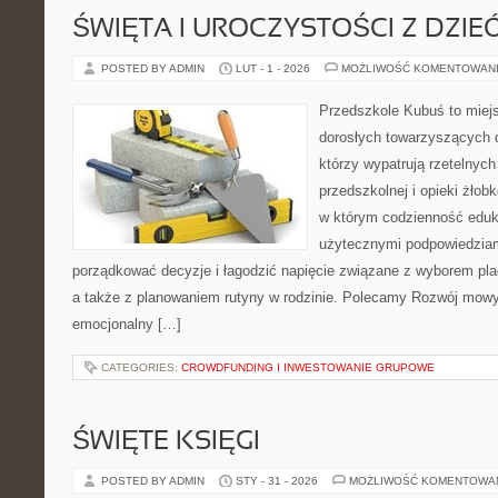
ŚWIĘTA I UROCZYSTOŚCI Z DZIE
POSTED BY ADMIN
LUT - 1 - 2026
MOŻLIWOŚĆ KOMENTOWAN
Przedszkole Kubuś to miej
dorosłych towarzyszących 
którzy wypatrują rzetelnych
przedszkolnej i opieki żłob
w którym codzienność eduka
użytecznymi podpowiedziami
porządkować decyzje i łagodzić napięcie związane z wyborem pl
a także z planowaniem rutyny w rodzinie. Polecamy Rozwój mowy
emocjonalny […]
CATEGORIES:
CROWDFUNDING I INWESTOWANIE GRUPOWE
ŚWIĘTE KSIĘGI
POSTED BY ADMIN
STY - 31 - 2026
MOŻLIWOŚĆ KOMENTOWA