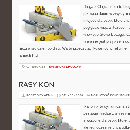
Droga z Chrystusem to blog 
przewodnikiem w zwykłym dn
miejsce dla osób, które chc
pogłębiać więź z Jezusem 
w świetle Słowa Bożego. Ca
wiara nie jest przypisem do
można iść dzień po dniu. Warto przeczytać Nowe ruchy religijne i 
łamach […]
CATEGORIES:
TRANSPORT DROGOWY
RASY KONI
POSTED BY ADMIN
STY - 30 - 2026
MOŻLIWOŚĆ KOMENTOWA
Ikarion.pl to dynamiczna st
zestawia wiedzę z świeżym
stworzone dla osób, które l
ale jednocześnie chcą odkr