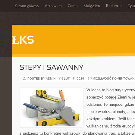
Archiwum
Coma
Redakcja
Strona główna
Małgośka
Spis
ŁKS
STEPY I SAWANNY
POSTED BY ADMIN
LUT - 4 - 2026
MOŻLIWOŚĆ KOMENTOWAN
Vulcans to blog turystyczny
zobaczyć potęgę Ziemi w jej
odsłonie. To miejsce, gdzie 
cieple wnętrza planety, a kr
każdym krokiem. Jeśli fasc
wulkaniczne, źródła erupcyj
znajdziesz tu konkretne wskazówki do planowania tras, a także w