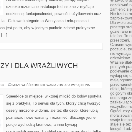
W świecie pe
oczekiwań na
szeroko rozumiane instalacje techniczne z myślą o
zamienić się
codziennej funkcjonalności, pewności użytkowania oraz
Nie trzeba mi
zaprojektowa
lat. Ciekawe kategorie to Wentylacja i rekuperacja i
Dla wielu os
prostego sto
ona jest po to, aby w jednym punkcie zebrać praktyczne
gdzie rano 
e […]
telefon. To 
przestrzeni,
Czasem wysta
poczucie, że
nie wymaga 
człowiekowi 
Właśnie dlat
ZY I DLA WRAŻLIWYCH
prostych pra
podlewanie c
wydają się 
mają ogromn
przeciwieńst
LODY
026
MOŻLIWOŚĆ KOMENTOWANIA
ZOSTAŁA WYŁĄCZONA
BEZ
efekt, które
LAKTOZY
go gołym oki
I
Speed-Ice to miejsce, w której miłość do lodów spotyka
dostrzega zm
DLA
WRAŻLIWYCH
zaskakująco 
się z praktyką. To serwis dla tych, którzy chcą tworzyć
BRZUSZKÓW
wszystko mu
desery mrożone w domu, ale też dla osób, które lubią
Ogród uczy c
moralizowani
poznawać nowe warianty i rozumieć, dlaczego jedne
swoje tempo
staje się te
porcje wychodzą kremowe, a inne bywają
kiedyś. Ludz
przekrystalizowane. Tu chłód nie jest przeszkodą, tylko