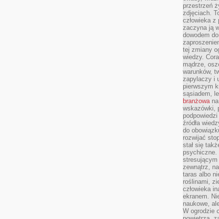
przestrzeń ż
zdjęciach. T
człowieka z 
zaczyna ją w
dowodem dom
zaproszeniem
tej zmiany 
wiedzy. Cor
mądrze, osz
warunków, tw
zapylaczy i
pierwszym kr
sąsiadem, l
branżowa
na 
wskazówki, 
podpowiedzi
źródła wiedz
do obowiązku
rozwijać sto
stał się tak
psychiczne. 
stresującym
zewnątrz, na
taras albo ni
roślinami, z
człowieka in
ekranem. Nie
naukowe, ale
W ogrodzie 
powietrza, z