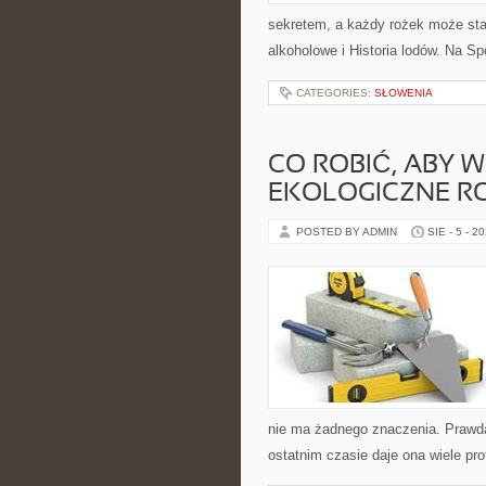
sekretem, a każdy rożek może stać
alkoholowe i Historia lodów. Na S
CATEGORIES:
SŁOWENIA
CO ROBIĆ, ABY 
EKOLOGICZNE R
POSTED BY ADMIN
SIE - 5 - 2
nie ma żadnego znaczenia. Prawda 
ostatnim czasie daje ona wiele pro