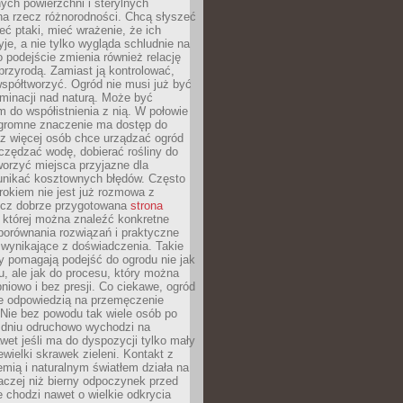
ych powierzchni i sterylnych
na rzecz różnorodności. Chcą słyszeć
eć ptaki, mieć wrażenie, że ich
yje, a nie tylko wygląda schludnie na
o podejście zmienia również relację
przyrodą. Zamiast ją kontrolować,
spółtworzyć. Ogród nie musi już być
inacji nad naturą. Może być
 do współistnienia z nią. W połowie
ogromne znaczenie ma dostęp do
az więcej osób chce urządzać ogród
czędzać wodę, dobierać rośliny do
orzyć miejsca przyjazne dla
 unikać kosztownych błędów. Często
okiem nie jest już rozmowa z
ecz dobrze przygotowana
strona
której można znaleźć konkretne
porównania rozwiązań i praktyczne
 wynikające z doświadczenia. Takie
y pomagają podejść do ogrodu nie jak
, ale jak do procesu, który można
pniowo i bez presji. Co ciekawe, ogród
że odpowiedzią na przemęczenie
Nie bez powodu tak wiele osób po
 dniu odruchowo wychodzi na
wet jeśli ma do dyspozycji tylko mały
ewielki skrawek zieleni. Kontakt z
iemią i naturalnym światłem działa na
aczej niż bierny odpoczynek przed
 chodzi nawet o wielkie odkrycia