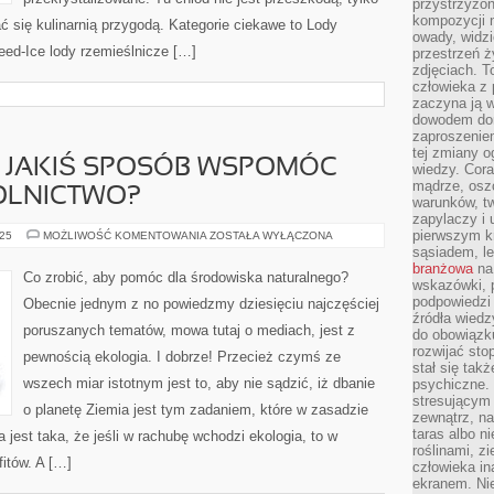
przystrzyżon
kompozycji 
 się kulinarnią przygodą. Kategorie ciekawe to Lody
owady, widzi
peed-Ice lody rzemieślnicze […]
przestrzeń ż
zdjęciach. T
człowieka z 
zaczyna ją w
dowodem dom
zaproszeniem
tej zmiany 
W JAKIŚ SPOSÓB WSPOMÓC
wiedzy. Cor
mądrze, osz
OLNICTWO?
warunków, tw
zapylaczy i
pierwszym kr
CO
025
MOŻLIWOŚĆ KOMENTOWANIA
ZOSTAŁA WYŁĄCZONA
ROBIĆ,
sąsiadem, l
ABY
branżowa
na 
W
Co zrobić, aby pomóc dla środowiska naturalnego?
JAKIŚ
wskazówki, 
SPOSÓB
podpowiedzi
Obecnie jednym z no powiedzmy dziesięciu najczęściej
WSPOMÓC
źródła wiedz
EKOLOGICZNE
poruszanych tematów, mowa tutaj o mediach, jest z
ROLNICTWO?
do obowiązku
rozwijać sto
pewnością ekologia. I dobrze! Przecież czymś ze
stał się tak
wszech miar istotnym jest to, aby nie sądzić, iż dbanie
psychiczne. 
stresującym
o planetę Ziemia jest tym zadaniem, które w zasadzie
zewnątrz, na
taras albo ni
jest taka, że jeśli w rachubę wchodzi ekologia, to w
roślinami, z
fitów. A […]
człowieka in
ekranem. Nie