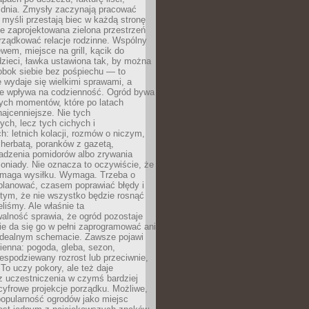
 dnia. Zmysły zaczynają pracować
a myśli przestają biec w każdą stronę
e zaprojektowana zielona przestrzeń
rządkować relacje rodzinne. Wspólny
ewem, miejsce na grill, kącik do
zieci, ławka ustawiona tak, by można
obok siebie bez pośpiechu — to
 wydaje się wielkimi sprawami, a
nie wpływa na codzienność. Ogród bywa
ych momentów, które po latach
najcenniejsze. Nie tych
ych, lecz tych cichych i
h: letnich kolacji, rozmów o niczym,
herbatą, poranków z gazetą,
adzenia pomidorów albo zrywania
oniady. Nie oznacza to oczywiście, że
ymaga wysiłku. Wymaga. Trzeba o
planować, czasem poprawiać błędy i
 tym, że nie wszystko będzie rosnąć
eliśmy. Ale właśnie ta
alność sprawia, że ogród pozostaje
Nie da się go w pełni zaprogramować ani
dealnym schemacie. Zawsze pojawi
ienna: pogoda, gleba, sezon,
iespodziewany rozrost lub przeciwnie,
 To uczy pokory, ale też daje
z uczestniczenia w czymś bardziej
cyfrowe projekcje porządku. Możliwe,
popularność ogrodów jako miejsc