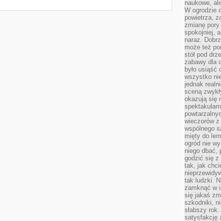
naukowe, ale
W ogrodzie 
powietrza, z
zmianę pory
spokojniej, 
naraz. Dobrz
może też po
stół pod drz
zabawy dla d
było usiąść 
wszystko nie
jednak real
sceną zwykł
okazują się 
spektakularn
powtarzalnyc
wieczorów z 
wspólnego s
mięty do lem
ogród nie w
niego dbać, 
godzić się z
tak, jak chci
nieprzewidyw
tak ludzki. 
zamknąć w i
się jakaś zm
szkodniki, n
słabszy rok.
satysfakcję 