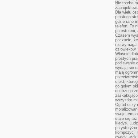
Nie trzeba mi
zaprojektowa
Dla wielu os
prostego sto
gdzie rano 
telefon. To 
przestrzeni,
Czasem wysta
poczucie, że
nie wymaga 
człowiekowi 
Właśnie dlat
prostych pra
podlewanie c
wydają się 
mają ogromn
przeciwieńst
efekt, które
go gołym oki
dostrzega zm
zaskakująco 
wszystko mu
Ogród uczy c
moralizowani
swoje tempo
staje się te
kiedyś. Ludz
przystrzyżon
kompozycji 
owady, widzi