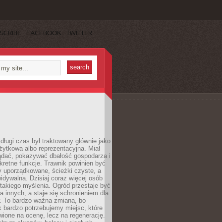
SCRIBE
FACEBOOK
TWITTER
długi czas był traktowany głównie jako
żytkowa albo reprezentacyjna. Miał
ądać, pokazywać dbałość gospodarza i
kretne funkcje. Trawnik powinien być
y uporządkowane, ścieżki czyste, a
idywalna. Dzisiaj coraz więcej osób
takiego myślenia. Ogród przestaje być
a innych, a staje się schronieniem dla
 To bardzo ważna zmiana, bo
k bardzo potrzebujemy miejsc, które
wione na ocenę, lecz na regenerację.