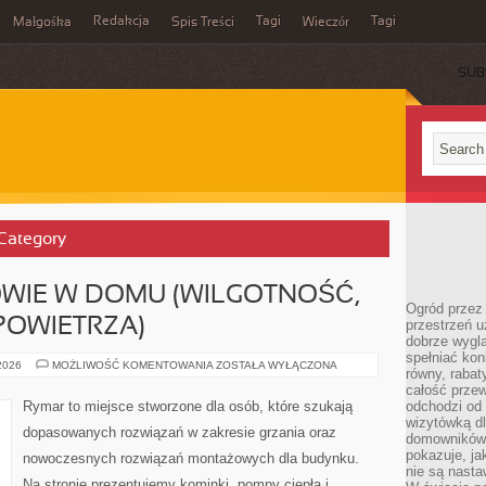
Redakcja
Tagi
Tagi
Małgośka
Spis Treści
Wieczór
SUB
 Category
OWIE W DOMU (WILGOTNOŚĆ,
Ogród przez 
POWIETRZA)
przestrzeń u
dobrze wygl
spełniać kon
KOMFORT
 2026
MOŻLIWOŚĆ KOMENTOWANIA
ZOSTAŁA WYŁĄCZONA
równy, rabat
I
ZDROWIE
całość przew
W
Rymar to miejsce stworzone dla osób, które szukają
odchodzi od 
DOMU
wizytówką dl
(WILGOTNOŚĆ,
dopasowanych rozwiązań w zakresie grzania oraz
HAŁAS,
domowników.
JAKOŚĆ
pokazuje, ja
nowoczesnych rozwiązań montażowych dla budynku.
POWIETRZA)
nie są nasta
Na stronie prezentujemy kominki, pompy ciepła i