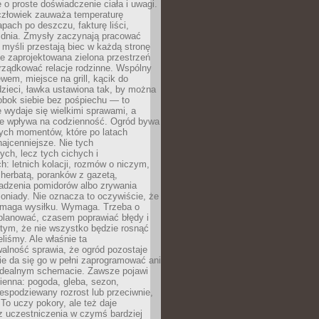
 o proste doświadczenie ciała i uwagi.
człowiek zauważa temperaturę
apach po deszczu, fakturę liści,
 dnia. Zmysły zaczynają pracować
a myśli przestają biec w każdą stronę
e zaprojektowana zielona przestrzeń
rządkować relacje rodzinne. Wspólny
ewem, miejsce na grill, kącik do
zieci, ławka ustawiona tak, by można
obok siebie bez pośpiechu — to
 wydaje się wielkimi sprawami, a
nie wpływa na codzienność. Ogród bywa
ych momentów, które po latach
najcenniejsze. Nie tych
ych, lecz tych cichych i
h: letnich kolacji, rozmów o niczym,
herbatą, poranków z gazetą,
adzenia pomidorów albo zrywania
oniady. Nie oznacza to oczywiście, że
ymaga wysiłku. Wymaga. Trzeba o
planować, czasem poprawiać błędy i
 tym, że nie wszystko będzie rosnąć
eliśmy. Ale właśnie ta
alność sprawia, że ogród pozostaje
Nie da się go w pełni zaprogramować ani
dealnym schemacie. Zawsze pojawi
ienna: pogoda, gleba, sezon,
iespodziewany rozrost lub przeciwnie,
 To uczy pokory, ale też daje
z uczestniczenia w czymś bardziej