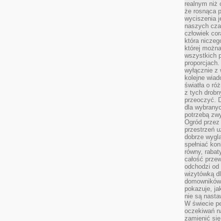
realnym niż 
że rosnąca 
wyciszenia 
naszych cza
człowiek cor
która niczeg
której można
wszystkich p
proporcjach.
wyłącznie z
kolejne wiad
światła o ró
z tych drobn
przeoczyć. D
dla wybranyc
potrzebą zwy
Ogród przez 
przestrzeń u
dobrze wygl
spełniać kon
równy, rabat
całość przew
odchodzi od 
wizytówką dl
domowników.
pokazuje, ja
nie są nasta
W świecie pe
oczekiwań na
zamienić się