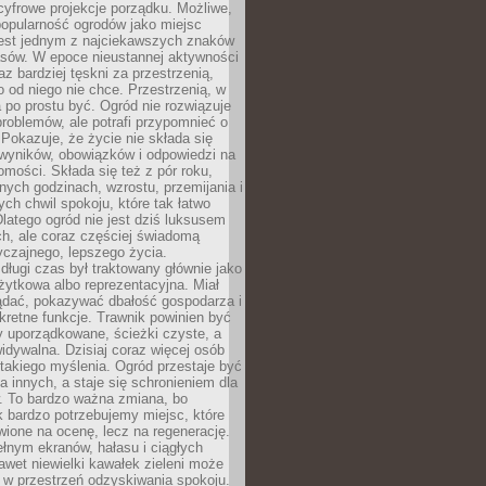
cyfrowe projekcje porządku. Możliwe,
popularność ogrodów jako miejsc
jest jednym z najciekawszych znaków
sów. W epoce nieustannej aktywności
az bardziej tęskni za przestrzenią,
o od niego nie chce. Przestrzenią, w
 po prostu być. Ogród nie rozwiązuje
roblemów, ale potrafi przypomnieć o
 Pokazuje, że życie nie składa się
 wyników, obowiązków i odpowiedzi na
omości. Składa się też z pór roku,
żnych godzinach, wzrostu, przemijania i
ych chwil spokoju, które tak łatwo
latego ogród nie jest dziś luksusem
h, ale coraz częściej świadomą
czajnego, lepszego życia.
długi czas był traktowany głównie jako
żytkowa albo reprezentacyjna. Miał
ądać, pokazywać dbałość gospodarza i
kretne funkcje. Trawnik powinien być
y uporządkowane, ścieżki czyste, a
idywalna. Dzisiaj coraz więcej osób
takiego myślenia. Ogród przestaje być
a innych, a staje się schronieniem dla
 To bardzo ważna zmiana, bo
k bardzo potrzebujemy miejsc, które
wione na ocenę, lecz na regenerację.
łnym ekranów, hałasu i ciągłych
wet niewielki kawałek zieleni może
 w przestrzeń odzyskiwania spokoju.