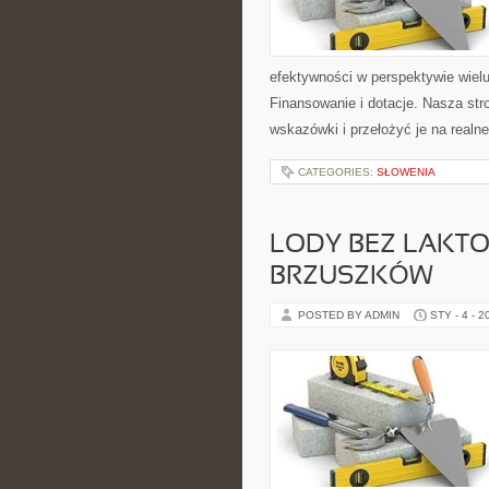
efektywności w perspektywie wielu 
Finansowanie i dotacje. Nasza str
wskazówki i przełożyć je na realn
CATEGORIES:
SŁOWENIA
LODY BEZ LAKTO
BRZUSZKÓW
POSTED BY ADMIN
STY - 4 - 2