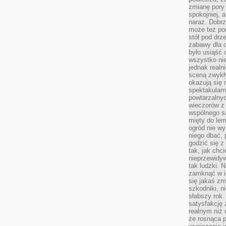
zmianę pory
spokojniej, 
naraz. Dobrz
może też po
stół pod drz
zabawy dla d
było usiąść 
wszystko nie
jednak real
sceną zwykł
okazują się 
spektakularn
powtarzalnyc
wieczorów z 
wspólnego s
mięty do lem
ogród nie w
niego dbać, 
godzić się z
tak, jak chci
nieprzewidyw
tak ludzki. 
zamknąć w i
się jakaś zm
szkodniki, n
słabszy rok.
satysfakcję 
realnym niż 
że rosnąca 