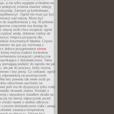
yje, a nie tylko wygląda schludnie na
o podejście zmienia również relację
przyrodą. Zamiast ją kontrolować,
spółtworzyć. Ogród nie musi już być
inacji nad naturą. Może być
 do współistnienia z nią. W połowie
ogromne znaczenie ma dostęp do
az więcej osób chce urządzać ogród
czędzać wodę, dobierać rośliny do
orzyć miejsca przyjazne dla
 unikać kosztownych błędów. Często
okiem nie jest już rozmowa z
ecz dobrze przygotowana
strona
której można znaleźć konkretne
porównania rozwiązań i praktyczne
 wynikające z doświadczenia. Takie
y pomagają podejść do ogrodu nie jak
, ale jak do procesu, który można
pniowo i bez presji. Co ciekawe, ogród
że odpowiedzią na przemęczenie
Nie bez powodu tak wiele osób po
 dniu odruchowo wychodzi na
wet jeśli ma do dyspozycji tylko mały
ewielki skrawek zieleni. Kontakt z
iemią i naturalnym światłem działa na
aczej niż bierny odpoczynek przed
 chodzi nawet o wielkie odkrycia
 o proste doświadczenie ciała i uwagi.
człowiek zauważa temperaturę
apach po deszczu, fakturę liści,