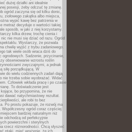
eć dużej działki ani idealnie
nej posesji, żeby odczuć tę zmianę.
ób ogród zaczyna się od kilku donic,
łu, ziołowego zakątka albo miejsca,
można wypić kawę bez patrzenia w
nie metraż decyduje o wartości takiej
 ale sposób, w jaki z niej korzystamy.
rczy kilka drzew, trochę cienia i
 nic nie musi się dziać od razu. Ogród
spektaklu. Wystarczy, że pozwala
na chwilę wyjść z trybu zadaniowego.
ego tak wiele osób wraca dziś do
c ogrodowych. Sadzenie, przycinanie,
zy obserwowanie wzrostu roślin
czynnościami zwyczajnymi, a jednak
ą siłę porządkującą. W
wie do wielu codziennych zadań dają
go nie trzeba sobie wyobrażać. Widać
em. Człowiek wkłada pracę i po czasie
ianę. To doświadczenie jest
kojące, bo przypomina, że nie
si dawać natychmiastowy rezultat.
ierpliwości, ale robi to bez
a. Po prostu pokazuje, że rozwój ma
. Współczesny ogród coraz częściej
ż miejscem bardziej naturalnym niż
ie odchodzą od perfekcyjnie
ych powierzchni i sterylnych
na rzecz różnorodności. Chcą słyszeć
eć ptaki, mieć wrażenie, że ich