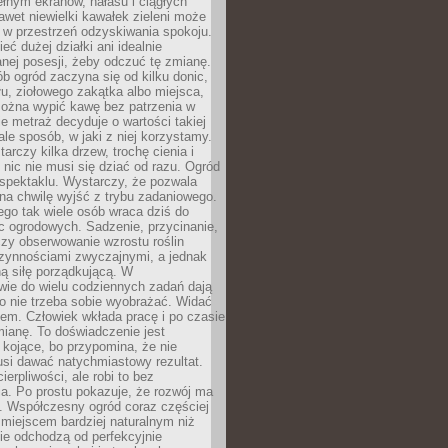
łnym ekranów, hałasu i ciągłych
wet niewielki kawałek zieleni może
 w przestrzeń odzyskiwania spokoju.
eć dużej działki ani idealnie
nej posesji, żeby odczuć tę zmianę.
ób ogród zaczyna się od kilku donic,
łu, ziołowego zakątka albo miejsca,
można wypić kawę bez patrzenia w
nie metraż decyduje o wartości takiej
 ale sposób, w jaki z niej korzystamy.
rczy kilka drzew, trochę cienia i
 nic nie musi się dziać od razu. Ogród
spektaklu. Wystarczy, że pozwala
na chwilę wyjść z trybu zadaniowego.
ego tak wiele osób wraca dziś do
c ogrodowych. Sadzenie, przycinanie,
zy obserwowanie wzrostu roślin
czynnościami zwyczajnymi, a jednak
ą siłę porządkującą. W
wie do wielu codziennych zadań dają
go nie trzeba sobie wyobrażać. Widać
em. Człowiek wkłada pracę i po czasie
ianę. To doświadczenie jest
kojące, bo przypomina, że nie
si dawać natychmiastowy rezultat.
ierpliwości, ale robi to bez
a. Po prostu pokazuje, że rozwój ma
. Współczesny ogród coraz częściej
ż miejscem bardziej naturalnym niż
ie odchodzą od perfekcyjnie