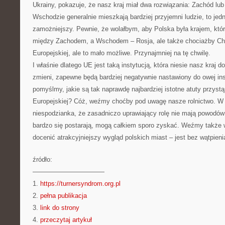
Ukrainy, pokazuje, że nasz kraj miał dwa rozwiązania: Zachód l
Wschodzie generalnie mieszkają bardziej przyjemni ludzie, to jed
zamożniejszy. Pewnie, że wolałbym, aby Polska była krajem, któ
między Zachodem, a Wschodem – Rosja, ale także chociażby Chi
Europejskiej, ale to mało możliwe. Przynajmniej na tę chwilę.
I właśnie dlatego UE jest taką instytucją, która niesie nasz kraj d
zmieni, zapewne będą bardziej negatywnie nastawiony do owej ins
pomyślmy, jakie są tak naprawdę najbardziej istotne atuty przystą
Europejskiej? Cóż, weźmy choćby pod uwagę nasze rolnictwo. W
niespodzianka, że zasadniczo uprawiający rolę nie mają powodów 
bardzo się postarają, mogą całkiem sporo zyskać. Weźmy także 
docenić atrakcyjniejszy wygląd polskich miast – jest bez wątpienia
źródło:
———————————
1.
https://turnersyndrom.org.pl
2.
pełna publikacja
3.
link do strony
4.
przeczytaj artykuł