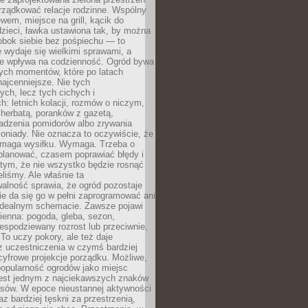
rządkować relacje rodzinne. Wspólny
ewem, miejsce na grill, kącik do
zieci, ławka ustawiona tak, by można
obok siebie bez pośpiechu — to
 wydaje się wielkimi sprawami, a
nie wpływa na codzienność. Ogród bywa
ych momentów, które po latach
najcenniejsze. Nie tych
ych, lecz tych cichych i
h: letnich kolacji, rozmów o niczym,
herbatą, poranków z gazetą,
adzenia pomidorów albo zrywania
oniady. Nie oznacza to oczywiście, że
ymaga wysiłku. Wymaga. Trzeba o
planować, czasem poprawiać błędy i
 tym, że nie wszystko będzie rosnąć
eliśmy. Ale właśnie ta
alność sprawia, że ogród pozostaje
Nie da się go w pełni zaprogramować ani
dealnym schemacie. Zawsze pojawi
ienna: pogoda, gleba, sezon,
iespodziewany rozrost lub przeciwnie,
 To uczy pokory, ale też daje
z uczestniczenia w czymś bardziej
cyfrowe projekcje porządku. Możliwe,
popularność ogrodów jako miejsc
jest jednym z najciekawszych znaków
sów. W epoce nieustannej aktywności
az bardziej tęskni za przestrzenią,