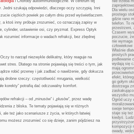
atologia
i Choroby autoimmunologiczne. W centrum tej
Nie trzeba mi
zaprojektowa
by. Jedni szukają odpowiedzi, dlaczego oczy szczypią. Inni
Dla wielu os
prostego sto
uczucie ciężkich powiek po całym dniu przed wyświetlaczem.
gdzie rano 
, a ktoś inny próbuje zrozumieć, co oznaczają zapisy w
telefon. To 
przestrzeni,
e, cylinder, ustawienie osi, czy pryzmat. Express Optyk
Czasem wysta
jak rozumieć informacje o wadach refrakcji, bez zbędnej
poczucie, że
nie wymaga 
człowiekowi 
Właśnie dlat
prostych pra
. Oczy to narząd niezwykle delikatny, który reaguje na
podlewanie c
wydają się 
wet stres. Dlatego na stronie pojawiają się treści o tym, jak
mają ogromn
drze robić przerwy i jak zadbać o nawilżenie, gdy dokucza
przeciwieńst
efekt, które
ją drobne rzeczy: częstotliwość mrugania, wielkość
go gołym oki
łe korekty” potrafią dać odczuwalny komfort.
dostrzega zm
zaskakująco 
wszystko mu
ędów refrakcji – od „minusów” i „plusów”, przez wadę
Ogród uczy c
moralizowani
idzenia z bliska. Te tematy pojawiają się w różnych
swoje tempo
staje się te
, ale też jako scenariusze z życia, w których łatwiej
kiedyś. Ludz
temu możesz zrozumieć co się dzieje, zanim pójdziesz na
przystrzyżon
kompozycji 
owady, widzi