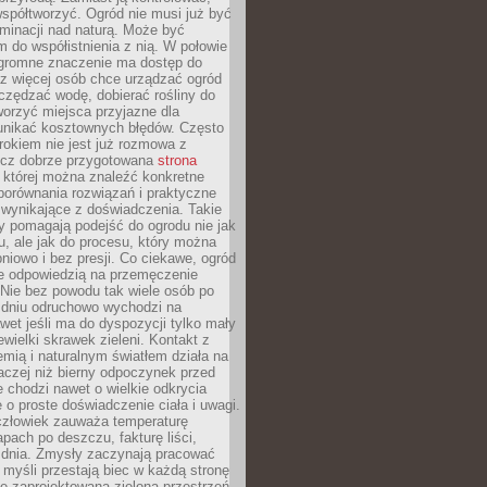
spółtworzyć. Ogród nie musi już być
inacji nad naturą. Może być
 do współistnienia z nią. W połowie
ogromne znaczenie ma dostęp do
az więcej osób chce urządzać ogród
czędzać wodę, dobierać rośliny do
orzyć miejsca przyjazne dla
 unikać kosztownych błędów. Często
okiem nie jest już rozmowa z
ecz dobrze przygotowana
strona
której można znaleźć konkretne
porównania rozwiązań i praktyczne
 wynikające z doświadczenia. Takie
y pomagają podejść do ogrodu nie jak
, ale jak do procesu, który można
pniowo i bez presji. Co ciekawe, ogród
że odpowiedzią na przemęczenie
Nie bez powodu tak wiele osób po
 dniu odruchowo wychodzi na
wet jeśli ma do dyspozycji tylko mały
ewielki skrawek zieleni. Kontakt z
iemią i naturalnym światłem działa na
aczej niż bierny odpoczynek przed
 chodzi nawet o wielkie odkrycia
 o proste doświadczenie ciała i uwagi.
człowiek zauważa temperaturę
apach po deszczu, fakturę liści,
 dnia. Zmysły zaczynają pracować
a myśli przestają biec w każdą stronę
e zaprojektowana zielona przestrzeń