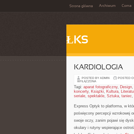
Archiwum
Coma
Strona główna
ŁKS
KARDIOLOGIA
POSTED BY ADMIN
POSTED ON
WYŁĄCZONA
Tagi:
aparat fotograficzny
,
Design
koncerty
,
Książki
,
Kultura
,
Literatu
seriale
,
spektakle
,
Sztuka
,
taniec
Express Optyk to platforma, w kt
poświęcony percepcji wzrokowej o
swoje oczy, zanim pojawi się dyskom
okulary i rutyny wspierające ostro