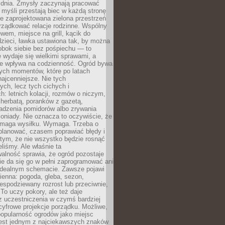
 dnia. Zmysły zaczynają pracować
a myśli przestają biec w każdą stronę
e zaprojektowana zielona przestrzeń
rządkować relacje rodzinne. Wspólny
ewem, miejsce na grill, kącik do
zieci, ławka ustawiona tak, by można
obok siebie bez pośpiechu — to
 wydaje się wielkimi sprawami, a
nie wpływa na codzienność. Ogród bywa
ych momentów, które po latach
najcenniejsze. Nie tych
ych, lecz tych cichych i
h: letnich kolacji, rozmów o niczym,
herbatą, poranków z gazetą,
adzenia pomidorów albo zrywania
oniady. Nie oznacza to oczywiście, że
ymaga wysiłku. Wymaga. Trzeba o
planować, czasem poprawiać błędy i
 tym, że nie wszystko będzie rosnąć
eliśmy. Ale właśnie ta
alność sprawia, że ogród pozostaje
Nie da się go w pełni zaprogramować ani
dealnym schemacie. Zawsze pojawi
ienna: pogoda, gleba, sezon,
iespodziewany rozrost lub przeciwnie,
 To uczy pokory, ale też daje
z uczestniczenia w czymś bardziej
cyfrowe projekcje porządku. Możliwe,
popularność ogrodów jako miejsc
jest jednym z najciekawszych znaków