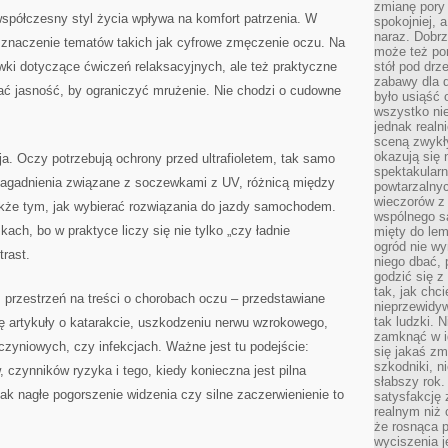
zmianę pory
współczesny styl życia wpływa na komfort patrzenia. W
spokojniej, 
naraz. Dobrz
e znaczenie tematów takich jak cyfrowe zmęczenie oczu. Na
może też po
wki dotyczące ćwiczeń relaksacyjnych, ale też praktyczne
stół pod drz
zabawy dla d
brać jasność, by ograniczyć mrużenie. Nie chodzi o cudowne
było usiąść 
wszystko nie
jednak real
sceną zwykł
okazują się 
. Oczy potrzebują ochrony przed ultrafioletem, tak samo
spektakularn
 zagadnienia związane z soczewkami z UV, różnicą między
powtarzalnyc
wieczorów z 
także tym, jak wybierać rozwiązania do jazdy samochodem.
wspólnego s
ach, bo w praktyce liczy się nie tylko „czy ładnie
mięty do lem
ogród nie w
trast.
niego dbać, 
godzić się z
tak, jak chci
 przestrzeń na treści o chorobach oczu – przedstawiane
nieprzewidyw
tak ludzki. 
ę artykuły o katarakcie, uszkodzeniu nerwu wzrokowego,
zamknąć w i
zyniowych, czy infekcjach. Ważne jest tu podejście:
się jakaś zm
szkodniki, n
 czynników ryzyka i tego, kiedy konieczna jest pilna
słabszy rok.
k nagłe pogorszenie widzenia czy silne zaczerwienienie to
satysfakcję 
realnym niż 
że rosnąca 
wyciszenia 