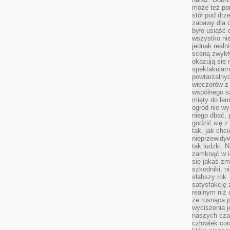
może też po
stół pod drz
zabawy dla d
było usiąść 
wszystko nie
jednak real
sceną zwykł
okazują się 
spektakularn
powtarzalnyc
wieczorów z 
wspólnego s
mięty do lem
ogród nie w
niego dbać, 
godzić się z
tak, jak chci
nieprzewidyw
tak ludzki. 
zamknąć w i
się jakaś zm
szkodniki, n
słabszy rok.
satysfakcję 
realnym niż 
że rosnąca 
wyciszenia 
naszych cza
człowiek cor