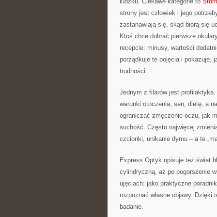
ludzku. Ciekawe kategorie to
Stom
strony jest człowiek i jego potrze
zastanawiają się, skąd biorą się 
Ktoś chce dobrać pierwsze okulary
recepcie: minusy, wartości dodatni
porządkuje te pojęcia i pokazuje, 
trudności.
Jednym z filarów jest profilaktyka
warunki otoczenia, sen, dietę, a na
ograniczać zmęczenie oczu, jak mą
suchość. Często najwięcej zmienia
czcionki, unikanie dymu – a te „ma
Express Optyk opisuje też świat bł
cylindryczną, aż po pogorszenie w
ujęciach: jako praktyczne poradniki
rozpoznać własne objawy. Dzięki 
badanie.