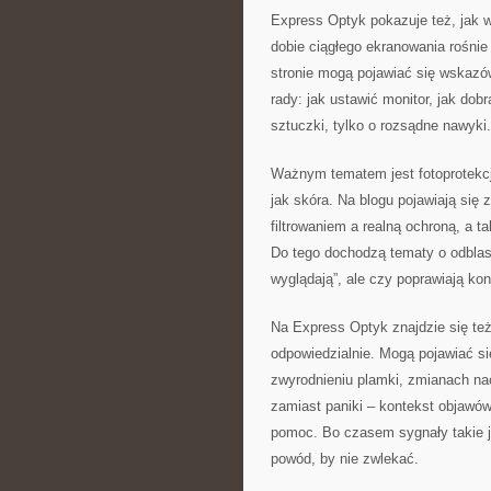
Express Optyk pokazuje też, jak 
dobie ciągłego ekranowania rośni
stronie mogą pojawiać się wskazó
rady: jak ustawić monitor, jak do
sztuczki, tylko o rozsądne nawyki.
Ważnym tematem jest fotoprotekcja
jak skóra. Na blogu pojawiają się
filtrowaniem a realną ochroną, a 
Do tego dochodzą tematy o odblask
wyglądają”, ale czy poprawiają kon
Na Express Optyk znajdzie się też
odpowiedzialnie. Mogą pojawiać si
zwyrodnieniu plamki, zmianach nac
zamiast paniki – kontekst objawów,
pomoc. Bo czasem sygnały takie ja
powód, by nie zwlekać.