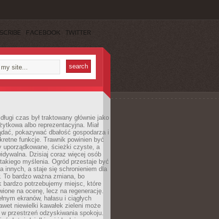
SCRIBE
FACEBOOK
TWITTER
długi czas był traktowany głównie jako
żytkowa albo reprezentacyjna. Miał
ądać, pokazywać dbałość gospodarza i
kretne funkcje. Trawnik powinien być
y uporządkowane, ścieżki czyste, a
idywalna. Dzisiaj coraz więcej osób
takiego myślenia. Ogród przestaje być
a innych, a staje się schronieniem dla
 To bardzo ważna zmiana, bo
k bardzo potrzebujemy miejsc, które
wione na ocenę, lecz na regenerację.
łnym ekranów, hałasu i ciągłych
wet niewielki kawałek zieleni może
 w przestrzeń odzyskiwania spokoju.