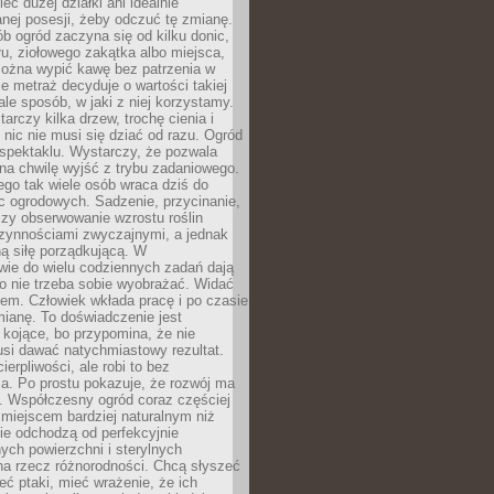
eć dużej działki ani idealnie
nej posesji, żeby odczuć tę zmianę.
ób ogród zaczyna się od kilku donic,
łu, ziołowego zakątka albo miejsca,
można wypić kawę bez patrzenia w
nie metraż decyduje o wartości takiej
 ale sposób, w jaki z niej korzystamy.
rczy kilka drzew, trochę cienia i
 nic nie musi się dziać od razu. Ogród
spektaklu. Wystarczy, że pozwala
na chwilę wyjść z trybu zadaniowego.
ego tak wiele osób wraca dziś do
c ogrodowych. Sadzenie, przycinanie,
zy obserwowanie wzrostu roślin
czynnościami zwyczajnymi, a jednak
ą siłę porządkującą. W
wie do wielu codziennych zadań dają
go nie trzeba sobie wyobrażać. Widać
em. Człowiek wkłada pracę i po czasie
ianę. To doświadczenie jest
kojące, bo przypomina, że nie
si dawać natychmiastowy rezultat.
ierpliwości, ale robi to bez
a. Po prostu pokazuje, że rozwój ma
. Współczesny ogród coraz częściej
ż miejscem bardziej naturalnym niż
ie odchodzą od perfekcyjnie
ych powierzchni i sterylnych
na rzecz różnorodności. Chcą słyszeć
eć ptaki, mieć wrażenie, że ich