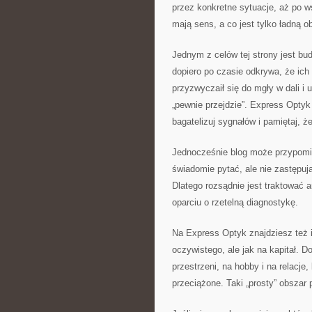
przez konkretne sytuacje, aż po ws
mają sens, a co jest tylko ładną ob
Jednym z celów tej strony jest b
dopiero po czasie odkrywa, że ich
przyzwyczaił się do mgły w dali i 
„pewnie przejdzie”. Express Optyk
bagatelizuj sygnałów i pamiętaj, ż
Jednocześnie blog może przypomi
świadomie pytać, ale nie zastępuj
Dlatego rozsądnie jest traktować 
oparciu o rzetelną diagnostykę.
Na Express Optyk znajdziesz też i
oczywistego, ale jak na kapitał. D
przestrzeni, na hobby i na relacje,
przeciążone. Taki „prosty” obszar p