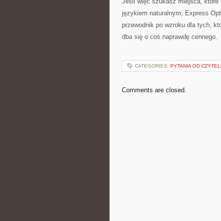
Jeśli więc szukasz miejsca, które
językiem naturalnym, Express Opty
przewodnik po wzroku dla tych, któ
dba się o coś naprawdę cennego.
CATEGORIES:
PYTANIA OD CZYTE
Comments are closed.