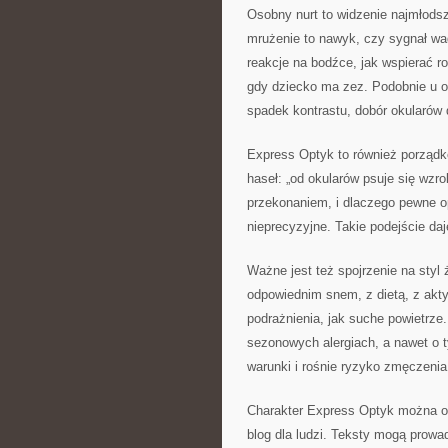
Osobny nurt to widzenie najmłods
mrużenie to nawyk, czy sygnał wa
reakcje na bodźce, jak wspierać 
gdy dziecko ma zez. Podobnie u 
spadek kontrastu, dobór okularów 
Express Optyk to również porząd
haseł: „od okularów psuje się wzr
przekonaniem, i dlaczego pewne o
nieprecyzyjne. Takie podejście daj
Ważne jest też spojrzenie na styl
odpowiednim snem, z dietą, z akty
podrażnienia, jak suche powietrze
sezonowych alergiach, a nawet o t
warunki i rośnie ryzyko zmęczenia
Charakter Express Optyk można op
blog dla ludzi. Teksty mogą prowa