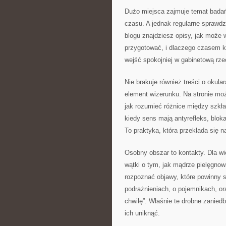
Dużo miejsca zajmuje temat badań
czasu. A jednak regularne spraw
blogu znajdziesz opisy, jak może 
przygotować, i dlaczego czasem k
wejść spokojniej w gabinetową rze
Nie brakuje również treści o okular
element wizerunku. Na stronie moż
jak rozumieć różnice między szkła
kiedy sens mają antyrefleks, blok
To praktyka, która przekłada się n
Osobny obszar to kontakty. Dla wie
wątki o tym, jak mądrze pielęgnow
rozpoznać objawy, które powinny sk
podrażnieniach, o pojemnikach, oraz
chwilę”. Właśnie te drobne zanied
ich uniknąć.