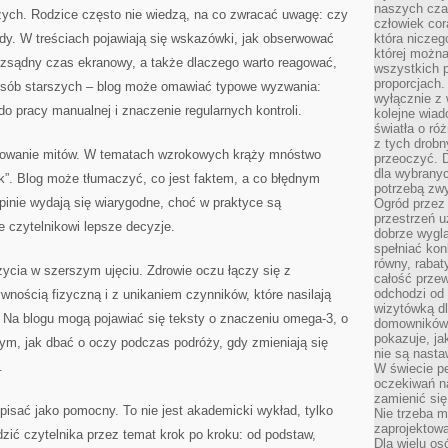
naszych cza
zych. Rodzice często nie wiedzą, na co zwracać uwagę: czy
człowiek cor
dy. W treściach pojawiają się wskazówki, jak obserwować
która niczeg
której można
rozsądny czas ekranowy, a także dlaczego warto reagować,
wszystkich p
proporcjach.
osób starszych – blog może omawiać typowe wyzwania:
wyłącznie z
do pracy manualnej i znaczenie regularnych kontroli.
kolejne wiad
światła o ró
z tych drobn
kowanie mitów. W tematach wzrokowych krąży mnóstwo
przeoczyć. D
dla wybranyc
ok”. Blog może tłumaczyć, co jest faktem, a co błędnym
potrzebą zwy
pinie wydają się wiarygodne, choć w praktyce są
Ogród przez 
przestrzeń u
e czytelnikowi lepsze decyzje.
dobrze wygl
spełniać kon
równy, rabat
 życia w szerszym ujęciu. Zdrowie oczu łączy się z
całość przew
odchodzi od 
wnością fizyczną i z unikaniem czynników, które nasilają
wizytówką dl
. Na blogu mogą pojawiać się teksty o znaczeniu omega-3, o
domowników.
pokazuje, ja
ym, jak dbać o oczy podczas podróży, gdy zmieniają się
nie są nasta
.
W świecie pe
oczekiwań na
zamienić się
isać jako pomocny. To nie jest akademicki wykład, tylko
Nie trzeba mi
zaprojektowa
dzić czytelnika przez temat krok po kroku: od podstaw,
Dla wielu os