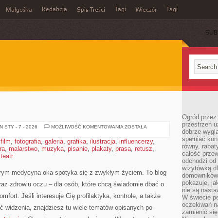
Redakcja
Tagi
Tagi
Małgośka
Spis Treści
Wieczór
SUB
Ogród przez 
przestrzeń u
KARDIOLOGIA
 STY - 7 - 2026
MOŻLIWOŚĆ KOMENTOWANIA
ZOSTAŁA
dobrze wygl
spełniać kon
,
film
,
fotografia
,
galeria
,
grafika
,
ilustracja
,
influencerzy
,
równy, rabat
ra
,
malarstwo
,
muzyka
,
pisanie
,
plakaty
,
prasa
,
retusz
,
całość przew
,
teatr
odchodzi od 
wizytówką dl
órym medycyna oka spotyka się z zwykłym życiem. To blog
domowników.
pokazuje, ja
raz zdrowiu oczu – dla osób, które chcą świadomie dbać o
nie są nasta
fort. Jeśli interesuje Cię profilaktyka, kontrole, a także
W świecie pe
oczekiwań na
ść widzenia, znajdziesz tu wiele tematów opisanych po
zamienić się