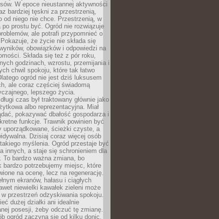
sów. W epoce nieustannej aktywności
az bardziej tęskni za przestrzenią,
o od niego nie chce. Przestrzenią, w
 po prostu być. Ogród nie rozwiązuje
roblemów, ale potrafi przypomnieć o
 Pokazuje, że życie nie składa się
 wyników, obowiązków i odpowiedzi na
omości. Składa się też z pór roku,
żnych godzinach, wzrostu, przemijania i
ych chwil spokoju, które tak łatwo
latego ogród nie jest dziś luksusem
h, ale coraz częściej świadomą
czajnego, lepszego życia.
długi czas był traktowany głównie jako
żytkowa albo reprezentacyjna. Miał
ądać, pokazywać dbałość gospodarza i
kretne funkcje. Trawnik powinien być
y uporządkowane, ścieżki czyste, a
idywalna. Dzisiaj coraz więcej osób
takiego myślenia. Ogród przestaje być
a innych, a staje się schronieniem dla
 To bardzo ważna zmiana, bo
k bardzo potrzebujemy miejsc, które
wione na ocenę, lecz na regenerację.
łnym ekranów, hałasu i ciągłych
wet niewielki kawałek zieleni może
 w przestrzeń odzyskiwania spokoju.
eć dużej działki ani idealnie
nej posesji, żeby odczuć tę zmianę.
ób ogród zaczyna się od kilku donic,