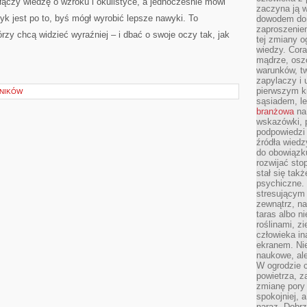
 łączy wiedzę o wzroku i okulistyce, a jednocześnie mówi
zaczyna ją w
k jest po to, byś mógł wyrobić lepsze nawyki. To
dowodem dom
zaproszeniem
rzy chcą widzieć wyraźniej – i dbać o swoje oczy tak, jak
tej zmiany 
wiedzy. Cor
mądrze, osz
warunków, tw
zapylaczy i
pierwszym kr
LNIKÓW
sąsiadem, l
branżowa
na 
wskazówki, 
podpowiedzi
źródła wiedz
do obowiązku
rozwijać sto
stał się tak
psychiczne. 
stresującym
zewnątrz, na
taras albo ni
roślinami, z
człowieka in
ekranem. Nie
naukowe, ale
W ogrodzie 
powietrza, z
zmianę pory
spokojniej, 
naraz. Dobrz