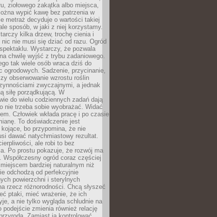
łu, ziołowego zakątka albo miejsca,
można wypić kawę bez patrzenia w
nie metraż decyduje o wartości takiej
 ale sposób, w jaki z niej korzystamy.
rczy kilka drzew, trochę cienia i
 nic nie musi się dziać od razu. Ogród
spektaklu. Wystarczy, że pozwala
na chwilę wyjść z trybu zadaniowego.
ego tak wiele osób wraca dziś do
c ogrodowych. Sadzenie, przycinanie,
zy obserwowanie wzrostu roślin
czynnościami zwyczajnymi, a jednak
ą siłę porządkującą. W
wie do wielu codziennych zadań dają
go nie trzeba sobie wyobrażać. Widać
em. Człowiek wkłada pracę i po czasie
ianę. To doświadczenie jest
kojące, bo przypomina, że nie
si dawać natychmiastowy rezultat.
ierpliwości, ale robi to bez
a. Po prostu pokazuje, że rozwój ma
. Współczesny ogród coraz częściej
ż miejscem bardziej naturalnym niż
ie odchodzą od perfekcyjnie
ych powierzchni i sterylnych
na rzecz różnorodności. Chcą słyszeć
eć ptaki, mieć wrażenie, że ich
yje, a nie tylko wygląda schludnie na
o podejście zmienia również relację
przyrodą. Zamiast ją kontrolować,