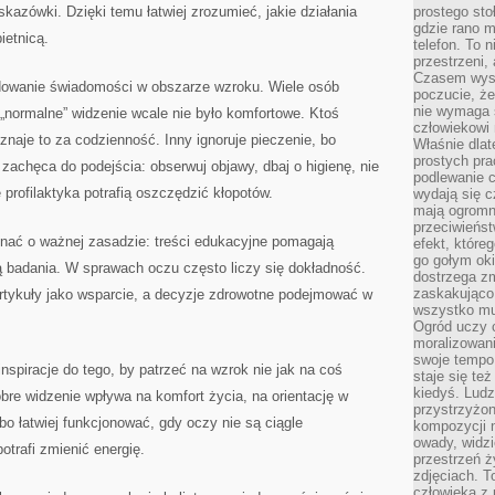
kazówki. Dzięki temu łatwiej zrozumieć, jakie działania
prostego sto
gdzie rano 
ietnicą.
telefon. To 
przestrzeni,
Czasem wysta
udowanie świadomości w obszarze wzroku. Wiele osób
poczucie, że
nie wymaga 
 „normalne” widzenie wcale nie było komfortowe. Ktoś
człowiekowi 
uznaje to za codzienność. Inny ignoruje pieczenie, bo
Właśnie dlat
prostych pra
 zachęca do podejścia: obserwuj objawy, dbaj o higienę, nie
podlewanie c
e profilaktyka potrafią oszczędzić kłopotów.
wydają się 
mają ogromn
przeciwieńst
nać o ważnej zasadzie: treści edukacyjne pomagają
efekt, które
go gołym oki
ą badania. W sprawach oczu często liczy się dokładność.
dostrzega zm
zaskakująco 
artykuły jako wsparcie, a decyzje zdrowotne podejmować w
wszystko mu
Ogród uczy c
moralizowani
swoje tempo
nspiracje do tego, by patrzeć na wzrok nie jak na coś
staje się te
kiedyś. Ludz
obre widzenie wpływa na komfort życia, na orientację w
przystrzyżon
 bo łatwiej funkcjonować, gdy oczy nie są ciągle
kompozycji 
owady, widzi
otrafi zmienić energię.
przestrzeń ż
zdjęciach. T
człowieka z 