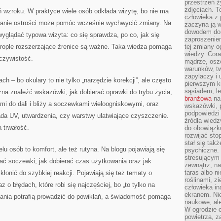
przestrzeń ż
zdjęciach. T
 wzroku. W praktyce wiele osób odkłada wizytę, bo nie ma
człowieka z 
dzanie ostrości może pomóc wcześnie wychwycić zmiany. Na
zaczyna ją w
dowodem dom
wyglądać typowa wizyta: co się sprawdza, po co, jak się
zaproszeniem
rople rozszerzające źrenice są ważne. Taka wiedza pomaga
tej zmiany 
wiedzy. Cor
czywistość.
mądrze, osz
warunków, tw
zapylaczy i
ach – bo okulary to nie tylko „narzędzie korekcji”, ale często
pierwszym kr
sąsiadem, l
na znaleźć wskazówki, jak dobierać oprawki do trybu życia,
branżowa
na 
mi do dali i bliży a soczewkami wieloogniskowymi, oraz
wskazówki, 
podpowiedzi
ada UV, utwardzenia, czy warstwy ułatwiające czyszczenie.
źródła wiedz
a trwałość.
do obowiązku
rozwijać sto
stał się tak
lu osób to komfort, ale też rutyna. Na blogu pojawiają się
psychiczne. 
stresującym
ać soczewki, jak dobierać czas użytkowania oraz jak
zewnątrz, na
taras albo ni
łonić do szybkiej reakcji. Pojawiają się też tematy o
roślinami, z
 o błędach, które robi się najczęściej, bo „to tylko na
człowieka in
ekranem. Nie
bania potrafią prowadzić do powikłań, a świadomość pomaga
naukowe, ale
W ogrodzie 
powietrza, z