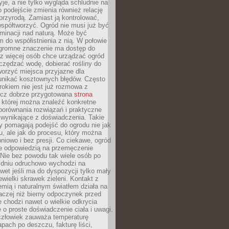
yje, a nie tylko wygląda schludnie na
o podejście zmienia również relację
przyrodą. Zamiast ją kontrolować,
spółtworzyć. Ogród nie musi już być
inacji nad naturą. Może być
 do współistnienia z nią. W połowie
ogromne znaczenie ma dostęp do
az więcej osób chce urządzać ogród
czędzać wodę, dobierać rośliny do
orzyć miejsca przyjazne dla
 unikać kosztownych błędów. Często
okiem nie jest już rozmowa z
ecz dobrze przygotowana
strona
której można znaleźć konkretne
porównania rozwiązań i praktyczne
 wynikające z doświadczenia. Takie
y pomagają podejść do ogrodu nie jak
, ale jak do procesu, który można
pniowo i bez presji. Co ciekawe, ogród
że odpowiedzią na przemęczenie
Nie bez powodu tak wiele osób po
 dniu odruchowo wychodzi na
wet jeśli ma do dyspozycji tylko mały
ewielki skrawek zieleni. Kontakt z
iemią i naturalnym światłem działa na
aczej niż bierny odpoczynek przed
 chodzi nawet o wielkie odkrycia
 o proste doświadczenie ciała i uwagi.
człowiek zauważa temperaturę
apach po deszczu, fakturę liści,