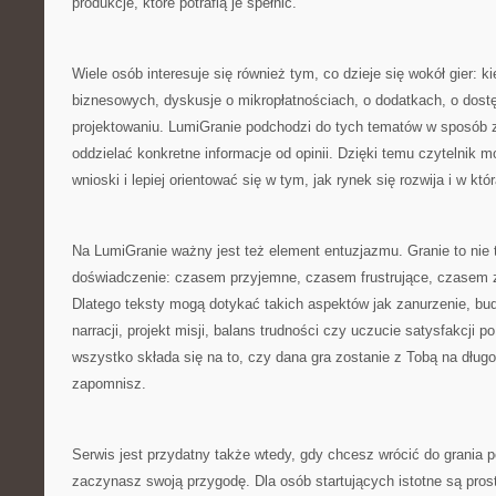
produkcje, które potrafią je spełnić.
Wiele osób interesuje się również tym, co dzieje się wokół gier: 
biznesowych, dyskusje o mikropłatnościach, o dodatkach, o dostę
projektowaniu. LumiGranie podchodzi do tych tematów w sposób zr
oddzielać konkretne informacje od opinii. Dzięki temu czytelnik
wnioski i lepiej orientować się w tym, jak rynek się rozwija i w któ
Na LumiGranie ważny jest też element entuzjazmu. Granie to nie t
doświadczenie: czasem przyjemne, czasem frustrujące, czasem 
Dlatego teksty mogą dotykać takich aspektów jak zanurzenie, bu
narracji, projekt misji, balans trudności czy uczucie satysfakcji 
wszystko składa się na to, czy dana gra zostanie z Tobą na długo
zapomnisz.
Serwis jest przydatny także wtedy, gdy chcesz wrócić do grania p
zaczynasz swoją przygodę. Dla osób startujących istotne są prost