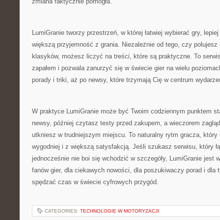
zmiana faktycznie pomogła.
LumiGranie tworzy przestrzeń, w której łatwiej wybierać gry, lepiej
większą przyjemność z grania. Niezależnie od tego, czy polujesz
klasyków, możesz liczyć na treści, które są praktyczne. To serwis
zapałem i pozwala zanurzyć się w świecie gier na wielu poziomach
porady i triki, aż po newsy, które trzymają Cię w centrum wydarze
W praktyce LumiGranie może być Twoim codziennym punktem st
newsy, później czytasz testy przed zakupem, a wieczorem zagląd
utkniesz w trudniejszym miejscu. To naturalny rytm gracza, który
wygodniej i z większą satysfakcją. Jeśli szukasz serwisu, który ł
jednocześnie nie boi się wchodzić w szczegóły, LumiGranie jest wł
fanów gier, dla ciekawych nowości, dla poszukiwaczy porad i dla t
spędzać czas w świecie cyfrowych przygód.
CATEGORIES:
TECHNOLOGIE W MOTORYZACJI