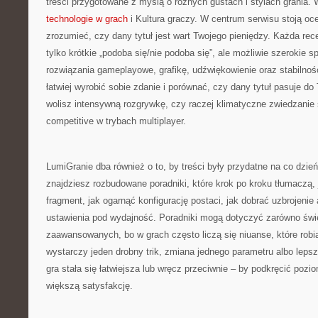
treści przygotowane z myślą o różnych gustach i stylach grania. W
technologie w grach
i Kultura graczy. W centrum serwisu stoją oc
zrozumieć, czy dany tytuł jest wart Twojego pieniędzy. Każda rec
tylko krótkie „podoba się/nie podoba się”, ale możliwie szerokie sp
rozwiązania gameplayowe, grafikę, udźwiękowienie oraz stabilno
łatwiej wyrobić sobie zdanie i porównać, czy dany tytuł pasuje do 
wolisz intensywną rozgrywkę, czy raczej klimatyczne zwiedzanie
competitive w trybach multiplayer.
LumiGranie dba również o to, by treści były przydatne na co dzień
znajdziesz rozbudowane poradniki, które krok po kroku tłumaczą, 
fragment, jak ogarnąć konfigurację postaci, jak dobrać uzbrojenie
ustawienia pod wydajność. Poradniki mogą dotyczyć zarówno świe
zaawansowanych, bo w grach często liczą się niuanse, które rob
wystarczy jeden drobny trik, zmiana jednego parametru albo leps
gra stała się łatwiejsza lub wręcz przeciwnie – by podkręcić poz
większą satysfakcję.