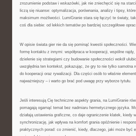
zrozumienie podstaw i wskazówki, jak nie zniechęcić się na starc
liczą się niuanse: optymalizacja, porównania, analizy i tipsy, któ
maksimum możliwości. LumiGranie stara się łączyć te światy, ta
coś dla siebie: od lekkich tematów po bardziej szczegółowe opra
W opisie świata gier nie da się pominąć kwestii społeczności. Wiel
formę kontaktu z innymi: współpraca w kooperacji, wspólne rajdy,
dzielenie się strategiami czy budowanie społeczności wokół ulubi
uwzględnia ten kontekst, pokazując, że gry to nie tylko samotna r
do kooperacji oraz rywalizacji. Dla części osób to właśnie elemen
najważniejszy – i warto go brać pod uwagę przy wyborze tytułu.
Jeśli interesują Cię techniczne aspekty grania, na LumiGranie równ
pomagają ogarnąć temat bez nadmiaru hermetycznego języka. Mo
działają ustawienia graficzne, co daje ograniczenie klatek, kiedy 
synchronizację, jak wpływa na komfort grania opóźnienie i resp
praktycznych porad: co zmienić, kiedy, dlaczego, jaki może być ef