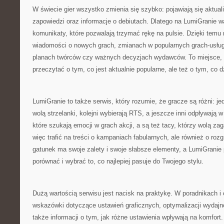
W świecie gier wszystko zmienia się szybko: pojawiają się aktual
zapowiedzi oraz informacje o debiutach. Dlatego na LumiGranie w
komunikaty, które pozwalają trzymać rękę na pulsie. Dzięki temu
wiadomości o nowych grach, zmianach w popularnych grach-usłu
planach twórców czy ważnych decyzjach wydawców. To miejsce,
przeczytać o tym, co jest aktualnie popularne, ale też o tym, co dz
LumiGranie to także serwis, który rozumie, że gracze są różni: jedn
wolą strzelanki, kolejni wybierają RTS, a jeszcze inni odpływają w
które szukają emocji w grach akcji, a są też tacy, którzy wolą za
więc trafić na treści o kampaniach fabularnych, ale również o ro
gatunek ma swoje zalety i swoje słabsze elementy, a LumiGranie
porównać i wybrać to, co najlepiej pasuje do Twojego stylu.
Dużą wartością serwisu jest nacisk na praktykę. W poradnikach i
wskazówki dotyczące ustawień graficznych, optymalizacji wydajno
także informacji o tym, jak różne ustawienia wpływają na komfort