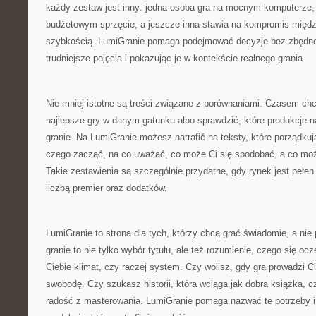
każdy zestaw jest inny: jedna osoba gra na mocnym komputerze, 
budżetowym sprzęcie, a jeszcze inna stawia na kompromis między 
szybkością. LumiGranie pomaga podejmować decyzje bez zbędn
trudniejsze pojęcia i pokazując je w kontekście realnego grania.
Nie mniej istotne są treści związane z porównaniami. Czasem ch
najlepsze gry w danym gatunku albo sprawdzić, które produkcje n
granie. Na LumiGranie możesz natrafić na teksty, które porządkuj
czego zacząć, na co uważać, co może Ci się spodobać, a co może
Takie zestawienia są szczególnie przydatne, gdy rynek jest pełen
liczbą premier oraz dodatków.
LumiGranie to strona dla tych, którzy chcą grać świadomie, a n
granie to nie tylko wybór tytułu, ale też rozumienie, czego się ocz
Ciebie klimat, czy raczej system. Czy wolisz, gdy gra prowadzi C
swobodę. Czy szukasz historii, która wciąga jak dobra książka, c
radość z masterowania. LumiGranie pomaga nazwać te potrzeby 