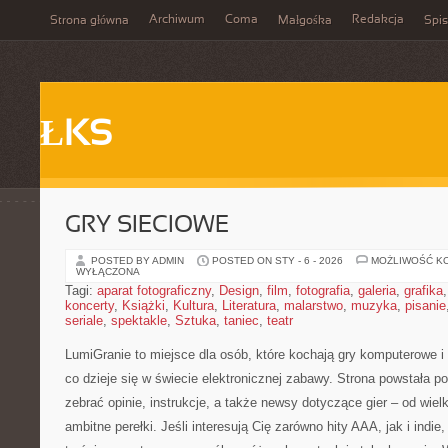
Archiwum
Coma
Redakcja
Strona główna
Małgośka
Spis
ŁKS
GRY SIECIOWE
POSTED BY ADMIN
POSTED ON STY - 6 - 2026
MOŻLIWOŚĆ K
WYŁĄCZONA
Tagi:
aparat fotograficzny
,
Design
,
film
,
fotografia
,
galeria
,
grafika
koncerty
,
Książki
,
Kultura
,
Literatura
,
malarstwo
,
muzyka
,
pisanie
seriale
,
spektakle
,
Sztuka
,
taniec
,
teatr
LumiGranie to miejsce dla osób, które kochają gry komputerowe i
co dzieje się w świecie elektronicznej zabawy. Strona powstała p
zebrać opinie, instrukcje, a także newsy dotyczące gier – od wiel
ambitne perełki. Jeśli interesują Cię zarówno hity AAA, jak i indi