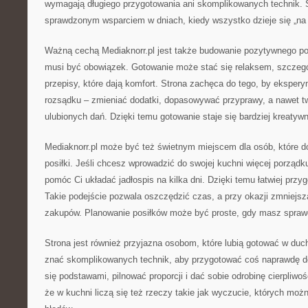
wymagają długiego przygotowania ani skomplikowanych technik. 
sprawdzonym wsparciem w dniach, kiedy wszystko dzieje się „na 
Ważną cechą Mediaknorr.pl jest także budowanie pozytywnego pod
musi być obowiązek. Gotowanie może stać się relaksem, szczeg
przepisy, które dają komfort. Strona zachęca do tego, by ekspe
rozsądku – zmieniać dodatki, dopasowywać przyprawy, a nawet t
ulubionych dań. Dzięki temu gotowanie staje się bardziej kreatyw
Mediaknorr.pl może być też świetnym miejscem dla osób, które d
posiłki. Jeśli chcesz wprowadzić do swojej kuchni więcej porządk
pomóc Ci układać jadłospis na kilka dni. Dzięki temu łatwiej przy
Takie podejście pozwala oszczędzić czas, a przy okazji zmniejs
zakupów. Planowanie posiłków może być proste, gdy masz spraw
Strona jest również przyjazna osobom, które lubią gotować w duch
znać skomplikowanych technik, aby przygotować coś naprawdę d
się podstawami, pilnować proporcji i dać sobie odrobinę cierpliwoś
że w kuchni liczą się też rzeczy takie jak wyczucie, których moż