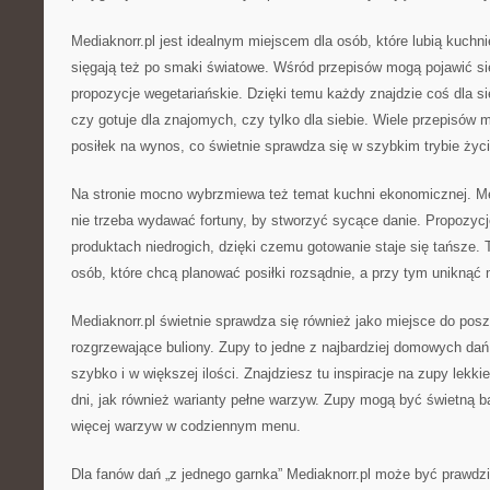
Mediaknorr.pl jest idealnym miejscem dla osób, które lubią kuchn
sięgają też po smaki światowe. Wśród przepisów mogą pojawić się
propozycje wegetariańskie. Dzięki temu każdy znajdzie coś dla sie
czy gotuje dla znajomych, czy tylko dla siebie. Wiele przepisów
posiłek na wynos, co świetnie sprawdza się w szybkim trybie życi
Na stronie mocno wybrzmiewa też temat kuchni ekonomicznej. Me
nie trzeba wydawać fortuny, by stworzyć sycące danie. Propozycj
produktach niedrogich, dzięki czemu gotowanie staje się tańsze. T
osób, które chcą planować posiłki rozsądnie, a przy tym uniknąć 
Mediaknorr.pl świetnie sprawdza się również jako miejsce do po
rozgrzewające buliony. Zupy to jedne z najbardziej domowych da
szybko i w większej ilości. Znajdziesz tu inspiracje na zupy lekki
dni, jak również warianty pełne warzyw. Zupy mogą być świetną b
więcej warzyw w codziennym menu.
Dla fanów dań „z jednego garnka” Mediaknorr.pl może być prawdziw