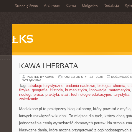
Archiwum
Coma
Redakcja
Strona główna
Małgośka
Spis
ŁKS
KAWA I HERBATA
POSTED BY ADMIN
POSTED ON STY - 22 - 2026
MOŻLIWOŚĆ 
WYŁĄCZONA
Tagi:
atrakcje turystyczne
,
badania naukowe
,
biologia
,
chemia
,
ci
fizyka
,
geografia
,
Historia
,
humanistyka
,
Innowacje
,
matematyka
noclegi
,
praca
,
praktyki
,
staż
,
technologie edukacyjne
,
turystyka
,
zwiedzanie
Mediaknorr.pl to praktyczny blog kulinarny, który powstał z myśl
łatwych rozwiązań w kuchni. To miejsce dla tych, którzy chcą go
jednocześnie cenią wyrazistość domowych potraw. Na stronie znaj
klasyczne dania, które można przygotować z ogólnodostępnych sk