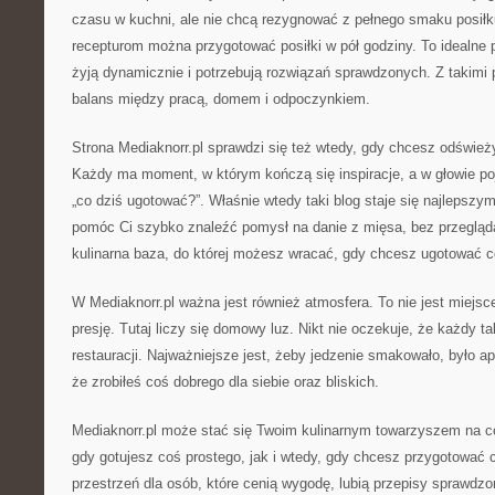
czasu w kuchni, ale nie chcą rezygnować z pełnego smaku posiłk
recepturom można przygotować posiłki w pół godziny. To idealne po
żyją dynamicznie i potrzebują rozwiązań sprawdzonych. Z takimi 
balans między pracą, domem i odpoczynkiem.
Strona Mediaknorr.pl sprawdzi się też wtedy, gdy chcesz odśwież
Każdy ma moment, w którym kończą się inspiracje, a w głowie poja
„co dziś ugotować?”. Właśnie wtedy taki blog staje się najlepsz
pomóc Ci szybko znaleźć pomysł na danie z mięsa, bez przegląda
kulinarna baza, do której możesz wracać, gdy chcesz ugotować 
W Mediaknorr.pl ważna jest również atmosfera. To nie jest miejsc
presję. Tutaj liczy się domowy luz. Nikt nie oczekuje, że każdy ta
restauracji. Najważniejsze jest, żeby jedzenie smakowało, było a
że zrobiłeś coś dobrego dla siebie oraz bliskich.
Mediaknorr.pl może stać się Twoim kulinarnym towarzyszem na c
gdy gotujesz coś prostego, jak i wtedy, gdy chcesz przygotować 
przestrzeń dla osób, które cenią wygodę, lubią przepisy sprawdzo