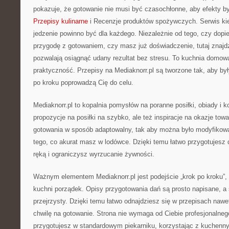
pokazuje, że gotowanie nie musi być czasochłonne, aby efekty b
Przepisy kulinarne
i Recenzje produktów spożywczych. Serwis kier
jedzenie powinno być dla każdego. Niezależnie od tego, czy dop
przygodę z gotowaniem, czy masz już doświadczenie, tutaj znajdz
pozwalają osiągnąć udany rezultat bez stresu. To kuchnia domowa,
praktyczność. Przepisy na Mediaknorr.pl są tworzone tak, aby był
po kroku poprowadzą Cię do celu.
Mediaknorr.pl to kopalnia pomysłów na poranne posiłki, obiady i ko
propozycje na posiłki na szybko, ale też inspiracje na okazje tow
gotowania w sposób adaptowalny, tak aby można było modyfikowa
tego, co akurat masz w lodówce. Dzięki temu łatwo przygotujesz d
ręką i ograniczysz wyrzucanie żywności.
Ważnym elementem Mediaknorr.pl jest podejście „krok po kroku”
kuchni porządek. Opisy przygotowania dań są prosto napisane, a 
przejrzysty. Dzięki temu łatwo odnajdziesz się w przepisach nawe
chwilę na gotowanie. Strona nie wymaga od Ciebie profesjonalneg
przygotujesz w standardowym piekarniku, korzystając z kuchenn