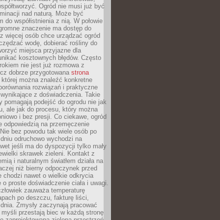
spółtworzyć. Ogród nie musi już być
inacji nad naturą. Może być
 do współistnienia z nią. W połowie
ogromne znaczenie ma dostęp do
az więcej osób chce urządzać ogród
czędzać wodę, dobierać rośliny do
orzyć miejsca przyjazne dla
 unikać kosztownych błędów. Często
okiem nie jest już rozmowa z
ecz dobrze przygotowana
strona
której można znaleźć konkretne
porównania rozwiązań i praktyczne
 wynikające z doświadczenia. Takie
y pomagają podejść do ogrodu nie jak
, ale jak do procesu, który można
pniowo i bez presji. Co ciekawe, ogród
że odpowiedzią na przemęczenie
Nie bez powodu tak wiele osób po
 dniu odruchowo wychodzi na
wet jeśli ma do dyspozycji tylko mały
ewielki skrawek zieleni. Kontakt z
iemią i naturalnym światłem działa na
aczej niż bierny odpoczynek przed
 chodzi nawet o wielkie odkrycia
 o proste doświadczenie ciała i uwagi.
człowiek zauważa temperaturę
apach po deszczu, fakturę liści,
 dnia. Zmysły zaczynają pracować
a myśli przestają biec w każdą stronę
e zaprojektowana zielona przestrzeń