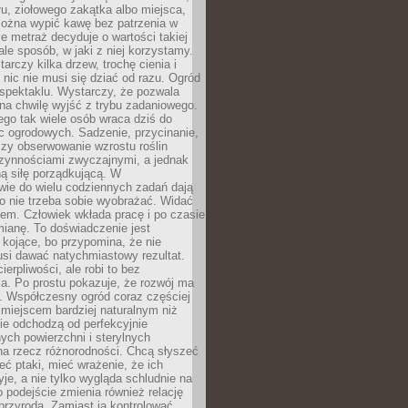
łu, ziołowego zakątka albo miejsca,
można wypić kawę bez patrzenia w
nie metraż decyduje o wartości takiej
 ale sposób, w jaki z niej korzystamy.
rczy kilka drzew, trochę cienia i
 nic nie musi się dziać od razu. Ogród
spektaklu. Wystarczy, że pozwala
na chwilę wyjść z trybu zadaniowego.
ego tak wiele osób wraca dziś do
c ogrodowych. Sadzenie, przycinanie,
zy obserwowanie wzrostu roślin
czynnościami zwyczajnymi, a jednak
ą siłę porządkującą. W
wie do wielu codziennych zadań dają
go nie trzeba sobie wyobrażać. Widać
em. Człowiek wkłada pracę i po czasie
ianę. To doświadczenie jest
kojące, bo przypomina, że nie
si dawać natychmiastowy rezultat.
ierpliwości, ale robi to bez
a. Po prostu pokazuje, że rozwój ma
. Współczesny ogród coraz częściej
ż miejscem bardziej naturalnym niż
ie odchodzą od perfekcyjnie
ych powierzchni i sterylnych
na rzecz różnorodności. Chcą słyszeć
eć ptaki, mieć wrażenie, że ich
yje, a nie tylko wygląda schludnie na
o podejście zmienia również relację
przyrodą. Zamiast ją kontrolować,