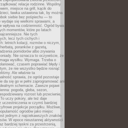
rządkować relacje rodzinne. Wspólny
ewem, miejsce na grill, kącik do
zieci, ławka ustawiona tak, by można
obok siebie bez pośpiechu — to
 wydaje się wielkimi sprawami, a
nie wpływa na codzienność. Ogród bywa
ych momentów, które po latach
najcenniejsze. Nie tych
ych, lecz tych cichych i
h: letnich kolacji, rozmów o niczym,
herbatą, poranków z gazetą,
adzenia pomidorów albo zrywania
oniady. Nie oznacza to oczywiście, że
ymaga wysiłku. Wymaga. Trzeba o
planować, czasem poprawiać błędy i
 tym, że nie wszystko będzie rosnąć
eliśmy. Ale właśnie ta
alność sprawia, że ogród pozostaje
Nie da się go w pełni zaprogramować ani
dealnym schemacie. Zawsze pojawi
ienna: pogoda, gleba, sezon,
iespodziewany rozrost lub przeciwnie,
 To uczy pokory, ale też daje
z uczestniczenia w czymś bardziej
cyfrowe projekcje porządku. Możliwe,
popularność ogrodów jako miejsc
jest jednym z najciekawszych znaków
sów. W epoce nieustannej aktywności
az bardziej tęskni za przestrzenią,