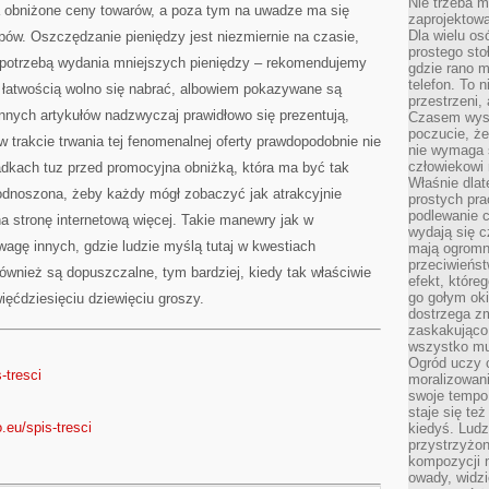
Nie trzeba mi
 obniżone ceny towarów, a poza tym na uwadze ma się
zaprojektowa
Dla wielu os
pów. Oszczędzanie pieniędzy jest niezmiernie na czasie,
prostego sto
 potrzebą wydania mniejszych pieniędzy – rekomendujemy
gdzie rano 
telefon. To 
łatwością wolno się nabrać, albowiem pokazywane są
przestrzeni,
nnych artykułów nadzwyczaj prawidłowo się prezentują,
Czasem wysta
poczucie, że
w trakcie trwania tej fenomenalnej oferty prawdopodobnie nie
nie wymaga 
człowiekowi 
dkach tuz przed promocyjna obniżką, która ma być tak
Właśnie dlat
podnoszona, żeby każdy mógł zobaczyć jak atrakcyjnie
prostych pra
podlewanie c
a stronę internetową więcej. Takie manewry jak w
wydają się 
agę innych, gdzie ludzie myślą tutaj w kwestiach
mają ogromn
przeciwieńst
wnież są dopuszczalne, tym bardziej, kiedy tak właściwie
efekt, które
go gołym oki
ęćdziesięciu dziewięciu groszy.
dostrzega zm
zaskakująco 
wszystko mu
Ogród uczy c
-tresci
moralizowani
swoje tempo
staje się te
eu/spis-tresci
kiedyś. Ludz
przystrzyżon
kompozycji 
owady, widzi