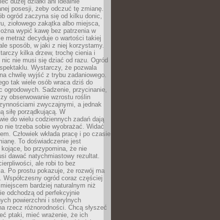
eć dużej działki ani idealnie
nej posesji, żeby odczuć tę zmianę.
ób ogród zaczyna się od kilku donic,
łu, ziołowego zakątka albo miejsca,
można wypić kawę bez patrzenia w
nie metraż decyduje o wartości takiej
 ale sposób, w jaki z niej korzystamy.
rczy kilka drzew, trochę cienia i
 nic nie musi się dziać od razu. Ogród
spektaklu. Wystarczy, że pozwala
na chwilę wyjść z trybu zadaniowego.
ego tak wiele osób wraca dziś do
c ogrodowych. Sadzenie, przycinanie,
zy obserwowanie wzrostu roślin
czynnościami zwyczajnymi, a jednak
ą siłę porządkującą. W
wie do wielu codziennych zadań dają
go nie trzeba sobie wyobrażać. Widać
em. Człowiek wkłada pracę i po czasie
ianę. To doświadczenie jest
kojące, bo przypomina, że nie
si dawać natychmiastowy rezultat.
ierpliwości, ale robi to bez
a. Po prostu pokazuje, że rozwój ma
. Współczesny ogród coraz częściej
ż miejscem bardziej naturalnym niż
ie odchodzą od perfekcyjnie
ych powierzchni i sterylnych
na rzecz różnorodności. Chcą słyszeć
eć ptaki, mieć wrażenie, że ich