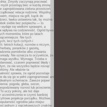
 dnia. Zmysły zaczynają pracować
a myśli przestają biec w każdą stronę
e zaprojektowana zielona przestrzeń
rządkować relacje rodzinne. Wspólny
ewem, miejsce na grill, kącik do
zieci, ławka ustawiona tak, by można
obok siebie bez pośpiechu — to
 wydaje się wielkimi sprawami, a
nie wpływa na codzienność. Ogród bywa
ych momentów, które po latach
najcenniejsze. Nie tych
ych, lecz tych cichych i
h: letnich kolacji, rozmów o niczym,
herbatą, poranków z gazetą,
adzenia pomidorów albo zrywania
oniady. Nie oznacza to oczywiście, że
ymaga wysiłku. Wymaga. Trzeba o
planować, czasem poprawiać błędy i
 tym, że nie wszystko będzie rosnąć
eliśmy. Ale właśnie ta
alność sprawia, że ogród pozostaje
Nie da się go w pełni zaprogramować ani
dealnym schemacie. Zawsze pojawi
ienna: pogoda, gleba, sezon,
iespodziewany rozrost lub przeciwnie,
 To uczy pokory, ale też daje
z uczestniczenia w czymś bardziej
cyfrowe projekcje porządku. Możliwe,
popularność ogrodów jako miejsc
jest jednym z najciekawszych znaków