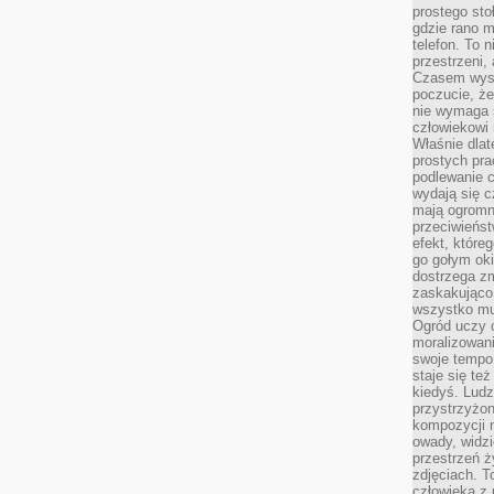
prostego sto
gdzie rano 
telefon. To 
przestrzeni,
Czasem wysta
poczucie, że
nie wymaga 
człowiekowi 
Właśnie dlat
prostych pra
podlewanie c
wydają się 
mają ogromn
przeciwieńst
efekt, które
go gołym oki
dostrzega zm
zaskakująco 
wszystko mu
Ogród uczy c
moralizowani
swoje tempo
staje się te
kiedyś. Ludz
przystrzyżon
kompozycji 
owady, widzi
przestrzeń ż
zdjęciach. T
człowieka z 