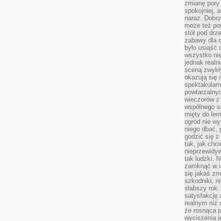
zmianę pory
spokojniej, 
naraz. Dobrz
może też po
stół pod drz
zabawy dla d
było usiąść 
wszystko nie
jednak real
sceną zwykł
okazują się 
spektakularn
powtarzalnyc
wieczorów z 
wspólnego s
mięty do lem
ogród nie w
niego dbać, 
godzić się z
tak, jak chci
nieprzewidyw
tak ludzki. 
zamknąć w i
się jakaś zm
szkodniki, n
słabszy rok.
satysfakcję 
realnym niż 
że rosnąca 
wyciszenia 