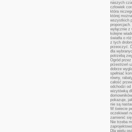
naszych cza
człowiek cor
która niczeg
której można
wszystkich p
proporcjach.
wyłącznie z
kolejne wiad
światła o ró
z tych drobn
przeoczyć. D
dla wybranyc
potrzebą zwy
Ogród przez 
przestrzeń u
dobrze wygl
spełniać kon
równy, rabat
całość przew
odchodzi od 
wizytówką dl
domowników.
pokazuje, ja
nie są nasta
W świecie pe
oczekiwań na
zamienić się
Nie trzeba mi
zaprojektowa
Dla wielu os