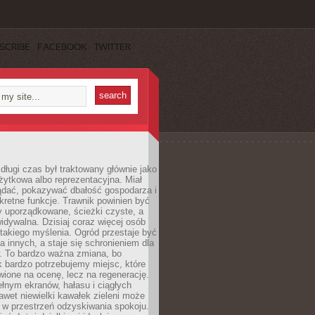
SCRIBE
FACEBOOK
TWITTER
długi czas był traktowany głównie jako
żytkowa albo reprezentacyjna. Miał
ądać, pokazywać dbałość gospodarza i
kretne funkcje. Trawnik powinien być
y uporządkowane, ścieżki czyste, a
idywalna. Dzisiaj coraz więcej osób
takiego myślenia. Ogród przestaje być
a innych, a staje się schronieniem dla
 To bardzo ważna zmiana, bo
k bardzo potrzebujemy miejsc, które
wione na ocenę, lecz na regenerację.
łnym ekranów, hałasu i ciągłych
wet niewielki kawałek zieleni może
 w przestrzeń odzyskiwania spokoju.