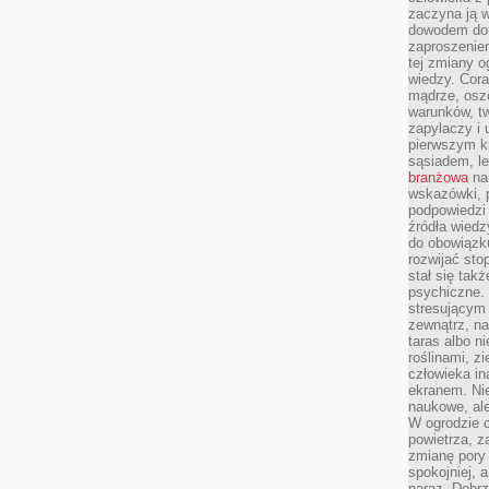
zaczyna ją w
dowodem dom
zaproszeniem
tej zmiany 
wiedzy. Cor
mądrze, osz
warunków, tw
zapylaczy i
pierwszym kr
sąsiadem, l
branżowa
na 
wskazówki, 
podpowiedzi
źródła wiedz
do obowiązku
rozwijać sto
stał się tak
psychiczne. 
stresującym
zewnątrz, na
taras albo ni
roślinami, z
człowieka in
ekranem. Nie
naukowe, ale
W ogrodzie 
powietrza, z
zmianę pory
spokojniej, 
naraz. Dobrz