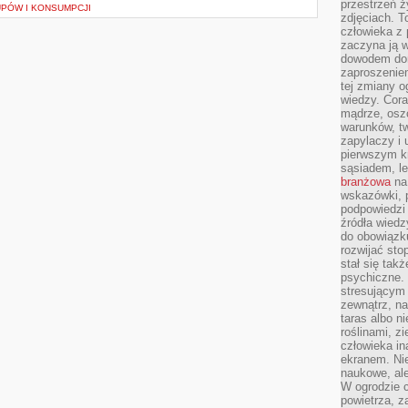
przestrzeń ż
PÓW I KONSUMPCJI
zdjęciach. T
człowieka z 
zaczyna ją w
dowodem dom
zaproszeniem
tej zmiany 
wiedzy. Cor
mądrze, osz
warunków, tw
zapylaczy i
pierwszym kr
sąsiadem, l
branżowa
na 
wskazówki, 
podpowiedzi
źródła wiedz
do obowiązku
rozwijać sto
stał się tak
psychiczne. 
stresującym
zewnątrz, na
taras albo ni
roślinami, z
człowieka in
ekranem. Nie
naukowe, ale
W ogrodzie 
powietrza, z