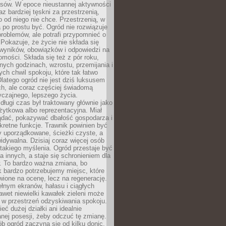
sów. W epoce nieustannej aktywności
az bardziej tęskni za przestrzenią,
o od niego nie chce. Przestrzenią, w
 po prostu być. Ogród nie rozwiązuje
roblemów, ale potrafi przypomnieć o
 Pokazuje, że życie nie składa się
 wyników, obowiązków i odpowiedzi na
omości. Składa się też z pór roku,
żnych godzinach, wzrostu, przemijania i
ych chwil spokoju, które tak łatwo
latego ogród nie jest dziś luksusem
h, ale coraz częściej świadomą
czajnego, lepszego życia.
długi czas był traktowany głównie jako
żytkowa albo reprezentacyjna. Miał
ądać, pokazywać dbałość gospodarza i
kretne funkcje. Trawnik powinien być
y uporządkowane, ścieżki czyste, a
idywalna. Dzisiaj coraz więcej osób
takiego myślenia. Ogród przestaje być
a innych, a staje się schronieniem dla
 To bardzo ważna zmiana, bo
k bardzo potrzebujemy miejsc, które
wione na ocenę, lecz na regenerację.
łnym ekranów, hałasu i ciągłych
wet niewielki kawałek zieleni może
 w przestrzeń odzyskiwania spokoju.
eć dużej działki ani idealnie
nej posesji, żeby odczuć tę zmianę.
ób ogród zaczyna się od kilku donic,