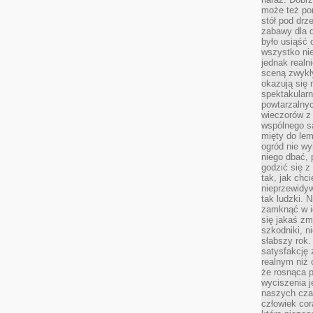
może też po
stół pod drz
zabawy dla d
było usiąść 
wszystko nie
jednak real
sceną zwykł
okazują się 
spektakularn
powtarzalnyc
wieczorów z 
wspólnego s
mięty do lem
ogród nie w
niego dbać, 
godzić się z
tak, jak chci
nieprzewidyw
tak ludzki. 
zamknąć w i
się jakaś zm
szkodniki, n
słabszy rok.
satysfakcję 
realnym niż 
że rosnąca 
wyciszenia 
naszych cza
człowiek cor