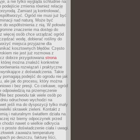
yje, a nie tylko wygląda schludnie na
o podejście zmienia również relację
przyrodą. Zamiast ją kontrolować,
spółtworzyć. Ogród nie musi już być
inacji nad naturą. Może być
 do współistnienia z nią. W połowie
ogromne znaczenie ma dostęp do
az więcej osób chce urządzać ogród
czędzać wodę, dobierać rośliny do
orzyć miejsca przyjazne dla
 unikać kosztownych błędów. Często
okiem nie jest już rozmowa z
ecz dobrze przygotowana
strona
której można znaleźć konkretne
porównania rozwiązań i praktyczne
 wynikające z doświadczenia. Takie
y pomagają podejść do ogrodu nie jak
, ale jak do procesu, który można
pniowo i bez presji. Co ciekawe, ogród
że odpowiedzią na przemęczenie
Nie bez powodu tak wiele osób po
 dniu odruchowo wychodzi na
wet jeśli ma do dyspozycji tylko mały
ewielki skrawek zieleni. Kontakt z
iemią i naturalnym światłem działa na
aczej niż bierny odpoczynek przed
 chodzi nawet o wielkie odkrycia
 o proste doświadczenie ciała i uwagi.
człowiek zauważa temperaturę
apach po deszczu, fakturę liści,