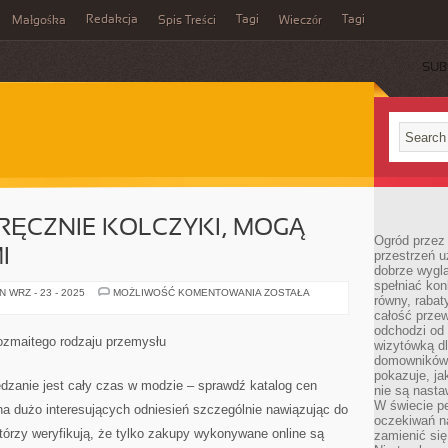
Redakcja
Tagi
Tagi
Małgośka
Spis Treści
Wieczór
SUB
ĘCZNIE KOLCZYKI, MOGĄ
Ogród przez 
I
przestrzeń u
dobrze wygl
spełniać kon
PRODUKOWANE
 WRZ - 23 - 2025
MOŻLIWOŚĆ KOMENTOWANIA
ZOSTAŁA
równy, rabat
RĘCZNIE
KOLCZYKI,
całość przew
MOGĄ
odchodzi od 
BYĆ
 rozmaitego rodzaju przemysłu
wizytówką dl
NAJLEPSZYMI
domowników.
pokazuje, ja
zanie jest cały czas w modzie – sprawdź katalog cen
nie są nasta
W świecie pe
 na dużo interesujących odniesień szczególnie nawiązując do
oczekiwań na
rzy weryfikują, że tylko zakupy wykonywane online są
zamienić się