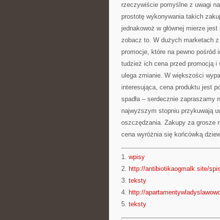
rzeczywiście pomyślne z uwagi na
prostotę wykonywania takich zaku
jednakowoż w głównej mierze jest
zobacz to. W dużych marketach z 
promocje, które na pewno pośród i
tudzież ich cena przed promocją i 
ulega zmianie. W większości wypa
interesująca, cena produktu jest 
spadła – serdecznie zapraszamy n
najwyższym stopniu przykuwają uw
oszczędzania. Zakupy za grosze ró
cena wyróżnia się końcówką dziewi
1.
wpisy
2.
http://antibiotikaogmalk.site/spis
3.
teksty
4.
http://apartamentywladyslawowo.
5.
teksty