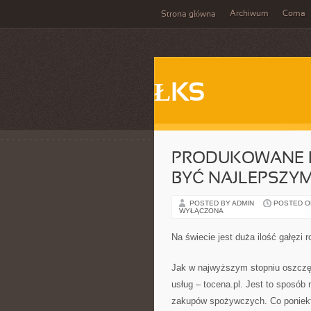
Archiwum
Coma
Strona główna
ŁKS
PRODUKOWANE R
BYĆ NAJLEPSZYM
POSTED BY ADMIN
POSTED ON
WYŁĄCZONA
Na świecie jest duża ilość gałęzi
Jak w najwyższym stopniu oszczęd
usług – tocena.pl. Jest to sposób
zakupów spożywczych. Co poniektó