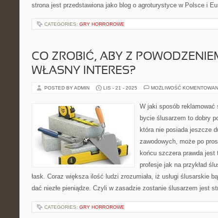
strona jest przedstawiona jako blog o agroturystyce w Polsce i Eur
CATEGORIES:
GRY HORROROWE
CO ZROBIĆ, ABY Z POWODZENI
WŁASNY INTERES?
POSTED BY ADMIN
LIS - 21 - 2025
MOŻLIWOŚĆ KOMENTOWAN
W jaki sposób reklamować s
bycie ślusarzem to dobry p
która nie posiada jeszcze 
zawodowych, może po pros
końcu szczera prawda jest t
profesje jak na przykład śl
łask. Coraz większa ilość ludzi zrozumiała, iż usługi ślusarskie
dać niezłe pieniądze. Czyli w zasadzie zostanie ślusarzem jest s
CATEGORIES:
GRY HORROROWE