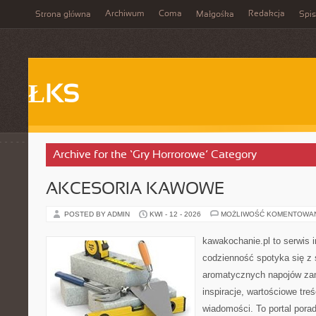
Archiwum
Coma
Redakcja
Strona główna
Małgośka
Spis
ŁKS
Archive for the ‘Gry Horrorowe’ Category
AKCESORIA KAWOWE
POSTED BY ADMIN
KWI - 12 - 2026
MOŻLIWOŚĆ KOMENTOWA
kawakochanie.pl to serwis 
codzienność spotyka się z 
aromatycznych napojów zam
inspiracje, wartościowe treś
wiadomości. To portal porad