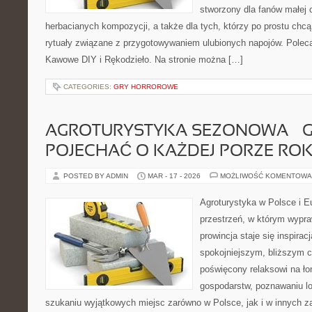
stworzony dla fanów małej
herbacianych kompozycji, a także dla tych, którzy po prostu chcą
rytuały związane z przygotowywaniem ulubionych napojów. Pole
Kawowe DIY i Rękodzieło. Na stronie można […]
CATEGORIES:
GRY HORROROWE
AGROTURYSTYKA SEZONOWA – G
POJECHAĆ O KAŻDEJ PORZE RO
POSTED BY ADMIN
MAR - 17 - 2026
MOŻLIWOŚĆ KOMENTOWA
Agroturystyka w Polsce i Eu
przestrzeń, w którym wypra
prowincja staje się inspira
spokojniejszym, bliższym c
poświęcony relaksowi na ło
gospodarstw, poznawaniu lo
szukaniu wyjątkowych miejsc zarówno w Polsce, jak i w innych 