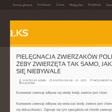
Archiwum
Coma
Redakcja
Strona główna
Małgośka
Spis
ŁKS
PIELĘGNACJA ZWIERZAKÓW POL
ŻEBY ZWIERZĘTA TAK SAMO, JAK
SIĘ NIEBYWALE
POSTED BY ADMIN
POSTED ON SIE - 15 - 2025
MOŻLIWOŚĆ 
WYŁĄCZONA
Kurowanie zwierząt odbywa się wtedy kiedy zwierze jest chore
Kurowanie zwierząt odbywa się wówczas kiedy zwierze jest chore
się dokuczliwości. Zajmuje się tym specjalista od chorób zwierzę