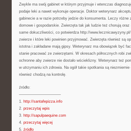
Zwykle ma swój gabinet w którym przyjmuje i wtenczas diagnozuj
podaje leki a nawet wykonuje operacje. Doktor weterynarz akceptu
gabinecie a w razie potrzeby jedzie do konsumenta. Leczy różne
domowe i gospodarskie. Zwierzęta tak jak ludzie też chorują oraz
same dokuczliwości, co potwierdza http://www.lecznicawyzyny.pl/
zwierze i które leki powinien przyjmować. Zwierzęta również są op
istotna i zakładane mają gipsy. Weterynarz ma obowiązek być f
stanie pracować ze zwierzętami. W okresach półrocznych robi zw
ochronne aby zwierze nie dostało wścieklizny. Weterynarz też 
w utrzymaniu ich zdrowia. Na ogół takie spotkania są niezmiernie
również chodzą na kontrolę.
źródło:
———————————
1.
http://santafepizza.info
2.
przeczytaj wpis
3.
http://sapulpaequine.com
4.
przeczytaj więcej
5.
źródło