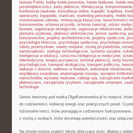
historia Polski
,
hobby kolekcjonerskie
,
hotele butikowe
,
hotele in
przedsiębiorczości
,
karty płatnicze
,
klimatyzacja
,
kompostowanie
konferencje naukowe
,
konsultacje online
,
kopiarki
,
krajobraz
,
kred
operacyjny
,
logopedia
,
manicure
,
marketing personalny
,
meble biu
monitorowanie zdrowia
,
motoryzacja klasyczna
,
nieruchomości in
konsumentów
,
ochrona przyrody
,
ochrona zwierząt
,
odzież medyc
biurowe
,
organizacje ekologiczne
,
organizacje młodzieżowe
,
pedic
plastyka użytkowa
,
płatności elektroniczne
,
pomoc społeczna
,
po
konsumenckie
,
projekty architektoniczne
,
projekty społeczne
,
prz
psychologia kliniczna
,
psychologia społeczna
,
psychologia stoso
roboty przemysłowe
,
rowery miejskie
,
rozwój przywództwa
,
rozwój
samorządność
,
startupy technologiczne
,
systemy socjalne
,
szkol
inteligencja w edukacji
,
sztuczna inteligencja w medycynie
,
sztuk
telemedycyna
,
terapia poznawcza
,
terminal płatniczy
,
testy kosm
psychologiczne
,
transport ekologiczny
,
transport publiczny
,
tworze
wakacje z dziećmi
,
wellness w hotelach
,
wolontariat młodzieżowy
współpraca zespołowa
,
wspomaganie rozwoju
,
wynajem krótkote
samochodów
,
wystawy naukowe
,
zabiegi spa
,
zarządzanie marke
płatnościami
,
zarządzanie ryzykiem
,
zarządzanie zmianami
,
zauf
technologie
Serwis tworzony pod marką OlgaKomorowska.pl to miejsce, które
do codzienności, kobiecej energii oraz praktycznych porad. Czyte
różnorodne treści, które pomagają w codziennym funkcjonowaniu.
z myślą o osobach, które doceniają autentyczności oraz połączeni
Na stronie można znaleźć teksty dotyczące stylu, dbania o siebie,