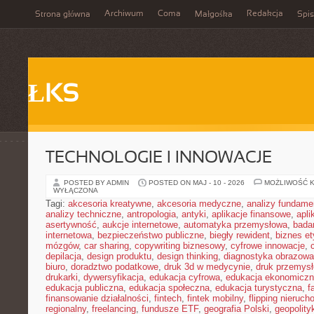
Archiwum
Coma
Redakcja
Strona główna
Małgośka
Spis
ŁKS
TECHNOLOGIE I INNOWACJE
POSTED BY ADMIN
POSTED ON MAJ - 10 - 2026
MOŻLIWOŚĆ 
WYŁĄCZONA
Tagi:
akcesoria kreatywne
,
akcesoria medyczne
,
analizy fundame
analizy techniczne
,
antropologia
,
antyki
,
aplikacje finansowe
,
apli
asertywność
,
aukcje internetowe
,
automatyka przemysłowa
,
bada
internetowa
,
bezpieczeństwo publiczne
,
biegły rewident
,
biznes e
mózgów
,
car sharing
,
copywriting biznesowy
,
cyfrowe innowacje
,
depilacja
,
design produktu
,
design thinking
,
diagnostyka obrazowa
biuro
,
doradztwo podatkowe
,
druk 3d w medycynie
,
druk przemys
drukarki
,
dywersyfikacja
,
edukacja cyfrowa
,
edukacja ekonomicz
edukacja publiczna
,
edukacja społeczna
,
edukacja turystyczna
,
f
finansowanie działalności
,
fintech
,
fintek mobilny
,
flipping nieruc
regionalny
,
freelancing
,
fundusze ETF
,
geografia Polski
,
geopolity