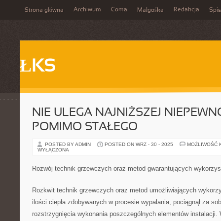
Archiwum
Coma
Redakcja
Strona główna
Małgośka
Spis
ŁKS
NIE ULEGA NAJNIŻSZEJ NIEPEWNO
POMIMO STAŁEGO
POSTED BY ADMIN
POSTED ON WRZ - 30 - 2025
MOŻLIWOŚĆ 
WYŁĄCZONA
Rozwój technik grzewczych oraz metod gwarantujących wykorzys
Rozkwit technik grzewczych oraz metod umożliwiających wykorzy
ilości ciepła zdobywanych w procesie wypalania, pociągnął za so
rozstrzygnięcia wykonania poszczególnych elementów instalacji