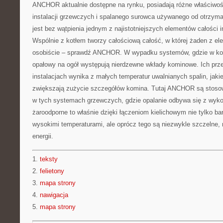
ANCHOR aktualnie dostępne na rynku, posiadają różne właściwośc
instalacji grzewczych i spalanego surowca używanego od otrzyman
jest bez wątpienia jednym z najistotniejszych elementów całości i
Wspólnie z kotłem tworzy całościową całość, w której żaden z e
osobiście – sprawdź ANCHOR. W wypadku systemów, gdzie w kotł
opałowy na ogół występują nierdzewne wkłady kominowe. Ich prz
instalacjach wynika z małych temperatur uwalnianych spalin, jaki
zwiększają zużycie szczegółów komina. Tutaj ANCHOR są stosow
w tych systemach grzewczych, gdzie opalanie odbywa się z wyko
żaroodporne to właśnie dzięki łączeniom kielichowym nie tylko ba
wysokimi temperaturami, ale oprócz tego są niezwykle szczelne,
energii.
1.
teksty
2.
felietony
3.
mapa strony
4.
nawigacja
5.
mapa strony