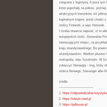
związane z logistyką. A poza tym
które pojechały na północ, późnie
atrakcyjnych kierunków, niż północ
kapitalnym krajem, jeżeli chodzi o
stolicy Finlandii, a więc Helsinek.
I trzeba otwarcie napisać, iż to wł
europejskich stolic. Generalnie F
interesujących miejsc, na przykła
kraju skandynawskiego. Bo powinni
skandynawskim. Wielkim plusem S
metropolia, więc Sztokholm. W Sz
zobaczyć Norwegię – kraj, który o
stolica Norwegii, Stavanger albo B
źródło:
———————————
1.
https://odpowiedzialna-turystyka
2.
https://oleum-med.pl
3.
https://pdhouse.pl