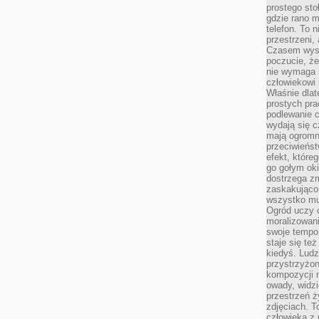
prostego sto
gdzie rano 
telefon. To 
przestrzeni,
Czasem wysta
poczucie, że
nie wymaga 
człowiekowi 
Właśnie dlat
prostych pra
podlewanie c
wydają się 
mają ogromn
przeciwieńst
efekt, które
go gołym oki
dostrzega zm
zaskakująco 
wszystko mu
Ogród uczy c
moralizowani
swoje tempo
staje się te
kiedyś. Ludz
przystrzyżon
kompozycji 
owady, widzi
przestrzeń ż
zdjęciach. T
człowieka z 