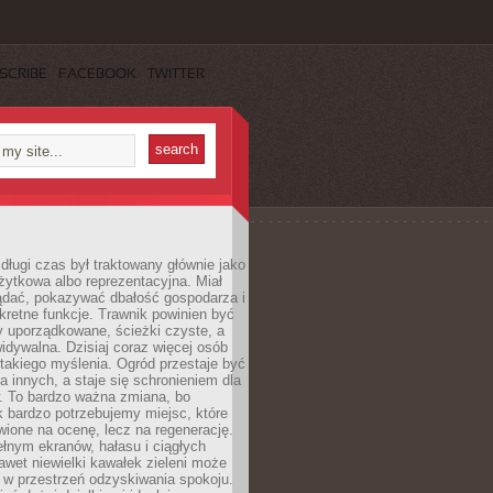
SCRIBE
FACEBOOK
TWITTER
długi czas był traktowany głównie jako
żytkowa albo reprezentacyjna. Miał
ądać, pokazywać dbałość gospodarza i
kretne funkcje. Trawnik powinien być
y uporządkowane, ścieżki czyste, a
idywalna. Dzisiaj coraz więcej osób
takiego myślenia. Ogród przestaje być
a innych, a staje się schronieniem dla
 To bardzo ważna zmiana, bo
k bardzo potrzebujemy miejsc, które
wione na ocenę, lecz na regenerację.
łnym ekranów, hałasu i ciągłych
wet niewielki kawałek zieleni może
 w przestrzeń odzyskiwania spokoju.