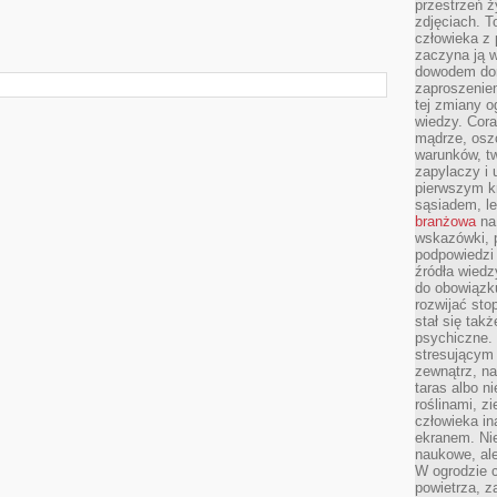
przestrzeń ż
zdjęciach. T
człowieka z 
zaczyna ją w
dowodem dom
zaproszeniem
tej zmiany 
wiedzy. Cor
mądrze, osz
warunków, tw
zapylaczy i
pierwszym kr
sąsiadem, l
branżowa
na 
wskazówki, 
podpowiedzi
źródła wiedz
do obowiązku
rozwijać sto
stał się tak
psychiczne. 
stresującym
zewnątrz, na
taras albo ni
roślinami, z
człowieka in
ekranem. Nie
naukowe, ale
W ogrodzie 
powietrza, z