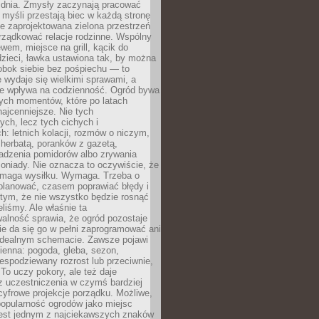
 dnia. Zmysły zaczynają pracować
a myśli przestają biec w każdą stronę
e zaprojektowana zielona przestrzeń
rządkować relacje rodzinne. Wspólny
ewem, miejsce na grill, kącik do
zieci, ławka ustawiona tak, by można
obok siebie bez pośpiechu — to
 wydaje się wielkimi sprawami, a
nie wpływa na codzienność. Ogród bywa
ych momentów, które po latach
najcenniejsze. Nie tych
ych, lecz tych cichych i
h: letnich kolacji, rozmów o niczym,
herbatą, poranków z gazetą,
adzenia pomidorów albo zrywania
oniady. Nie oznacza to oczywiście, że
ymaga wysiłku. Wymaga. Trzeba o
planować, czasem poprawiać błędy i
 tym, że nie wszystko będzie rosnąć
eliśmy. Ale właśnie ta
alność sprawia, że ogród pozostaje
Nie da się go w pełni zaprogramować ani
dealnym schemacie. Zawsze pojawi
ienna: pogoda, gleba, sezon,
iespodziewany rozrost lub przeciwnie,
 To uczy pokory, ale też daje
z uczestniczenia w czymś bardziej
cyfrowe projekcje porządku. Możliwe,
popularność ogrodów jako miejsc
jest jednym z najciekawszych znaków