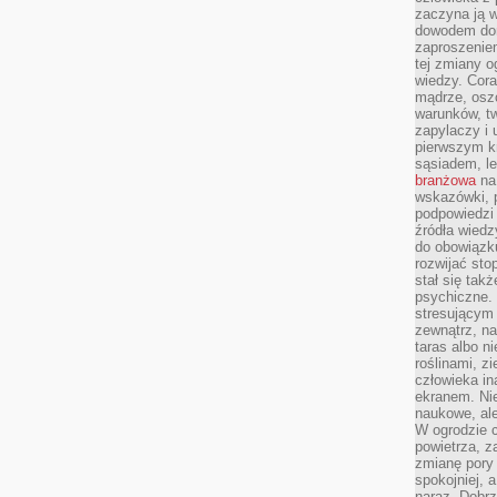
zaczyna ją w
dowodem dom
zaproszeniem
tej zmiany 
wiedzy. Cor
mądrze, osz
warunków, tw
zapylaczy i
pierwszym kr
sąsiadem, l
branżowa
na 
wskazówki, 
podpowiedzi
źródła wiedz
do obowiązku
rozwijać sto
stał się tak
psychiczne. 
stresującym
zewnątrz, na
taras albo ni
roślinami, z
człowieka in
ekranem. Nie
naukowe, ale
W ogrodzie 
powietrza, z
zmianę pory
spokojniej, 
naraz. Dobrz