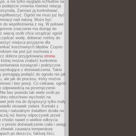
yje, a nie tylko wygląda schludnie na
o podejście zmienia również relację
przyrodą. Zamiast ją kontrolować,
spółtworzyć. Ogród nie musi już być
inacji nad naturą. Może być
 do współistnienia z nią. W połowie
ogromne znaczenie ma dostęp do
az więcej osób chce urządzać ogród
czędzać wodę, dobierać rośliny do
orzyć miejsca przyjazne dla
 unikać kosztownych błędów. Często
okiem nie jest już rozmowa z
ecz dobrze przygotowana
strona
której można znaleźć konkretne
porównania rozwiązań i praktyczne
 wynikające z doświadczenia. Takie
y pomagają podejść do ogrodu nie jak
, ale jak do procesu, który można
pniowo i bez presji. Co ciekawe, ogród
że odpowiedzią na przemęczenie
Nie bez powodu tak wiele osób po
 dniu odruchowo wychodzi na
wet jeśli ma do dyspozycji tylko mały
ewielki skrawek zieleni. Kontakt z
iemią i naturalnym światłem działa na
aczej niż bierny odpoczynek przed
 chodzi nawet o wielkie odkrycia
 o proste doświadczenie ciała i uwagi.
człowiek zauważa temperaturę
apach po deszczu, fakturę liści,