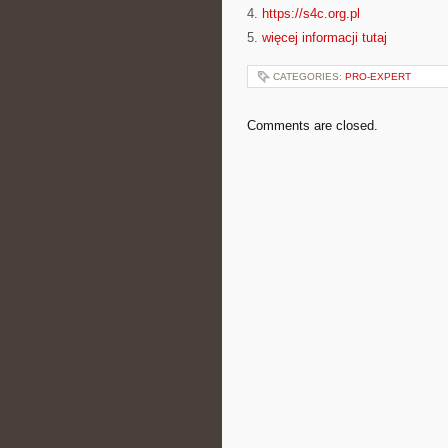
4.
https://s4c.org.pl
5.
więcej informacji tutaj
CATEGORIES:
PRO-EXPERT
Comments are closed.