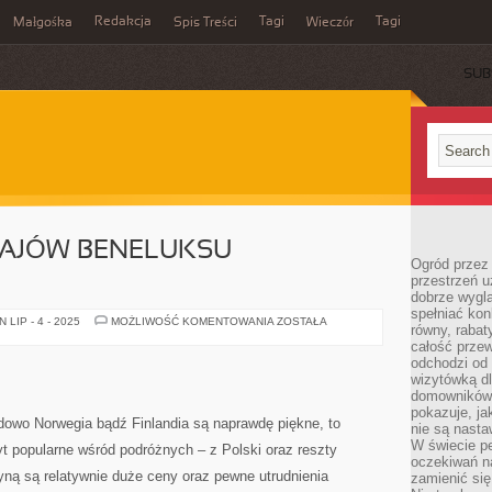
Redakcja
Tagi
Tagi
Małgośka
Spis Treści
Wieczór
SUB
AJÓW BENELUKSU –
Ogród przez 
przestrzeń u
dobrze wygl
spełniać kon
POZNAWANIE
LIP - 4 - 2025
MOŻLIWOŚĆ KOMENTOWANIA
ZOSTAŁA
równy, rabat
KRAJÓW
BENELUKSU
całość przew
–
odchodzi od 
POCIĄGIEM
wizytówką dl
domowników.
pokazuje, ja
dowo Norwegia bądź Finlandia są naprawdę piękne, to
nie są nasta
W świecie pe
yt popularne wśród podróżnych – z Polski oraz reszty
oczekiwań na
yną są relatywnie duże ceny oraz pewne utrudnienia
zamienić się