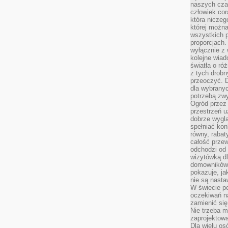
naszych cza
człowiek cor
która niczeg
której można
wszystkich p
proporcjach.
wyłącznie z
kolejne wiad
światła o ró
z tych drobn
przeoczyć. D
dla wybranyc
potrzebą zwy
Ogród przez 
przestrzeń u
dobrze wygl
spełniać kon
równy, rabat
całość przew
odchodzi od 
wizytówką dl
domowników.
pokazuje, ja
nie są nasta
W świecie pe
oczekiwań na
zamienić się
Nie trzeba mi
zaprojektowa
Dla wielu os