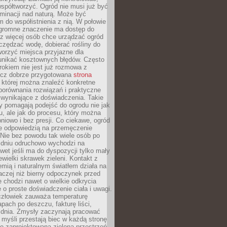
spółtworzyć. Ogród nie musi już być
inacji nad naturą. Może być
 do współistnienia z nią. W połowie
ogromne znaczenie ma dostęp do
az więcej osób chce urządzać ogród
czędzać wodę, dobierać rośliny do
orzyć miejsca przyjazne dla
 unikać kosztownych błędów. Często
okiem nie jest już rozmowa z
ecz dobrze przygotowana
strona
której można znaleźć konkretne
porównania rozwiązań i praktyczne
 wynikające z doświadczenia. Takie
y pomagają podejść do ogrodu nie jak
, ale jak do procesu, który można
pniowo i bez presji. Co ciekawe, ogród
że odpowiedzią na przemęczenie
Nie bez powodu tak wiele osób po
 dniu odruchowo wychodzi na
wet jeśli ma do dyspozycji tylko mały
ewielki skrawek zieleni. Kontakt z
iemią i naturalnym światłem działa na
aczej niż bierny odpoczynek przed
 chodzi nawet o wielkie odkrycia
 o proste doświadczenie ciała i uwagi.
człowiek zauważa temperaturę
apach po deszczu, fakturę liści,
 dnia. Zmysły zaczynają pracować
a myśli przestają biec w każdą stronę
e zaprojektowana zielona przestrzeń