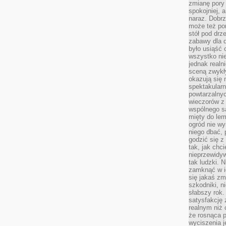
zmianę pory
spokojniej, 
naraz. Dobrz
może też po
stół pod drz
zabawy dla d
było usiąść 
wszystko nie
jednak real
sceną zwykł
okazują się 
spektakularn
powtarzalnyc
wieczorów z 
wspólnego s
mięty do lem
ogród nie w
niego dbać, 
godzić się z
tak, jak chci
nieprzewidyw
tak ludzki. 
zamknąć w i
się jakaś zm
szkodniki, n
słabszy rok.
satysfakcję 
realnym niż 
że rosnąca 
wyciszenia 