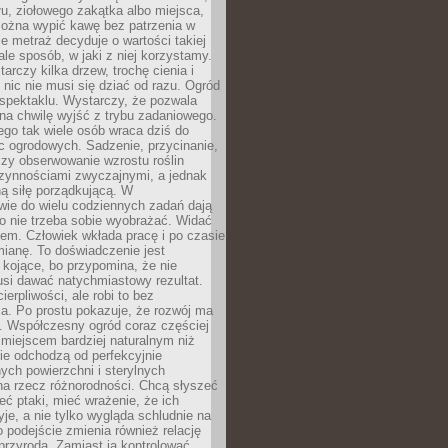
łu, ziołowego zakątka albo miejsca,
można wypić kawę bez patrzenia w
nie metraż decyduje o wartości takiej
 ale sposób, w jaki z niej korzystamy.
rczy kilka drzew, trochę cienia i
 nic nie musi się dziać od razu. Ogród
spektaklu. Wystarczy, że pozwala
na chwilę wyjść z trybu zadaniowego.
ego tak wiele osób wraca dziś do
c ogrodowych. Sadzenie, przycinanie,
zy obserwowanie wzrostu roślin
czynnościami zwyczajnymi, a jednak
ą siłę porządkującą. W
wie do wielu codziennych zadań dają
go nie trzeba sobie wyobrażać. Widać
em. Człowiek wkłada pracę i po czasie
ianę. To doświadczenie jest
kojące, bo przypomina, że nie
si dawać natychmiastowy rezultat.
ierpliwości, ale robi to bez
a. Po prostu pokazuje, że rozwój ma
. Współczesny ogród coraz częściej
ż miejscem bardziej naturalnym niż
ie odchodzą od perfekcyjnie
ych powierzchni i sterylnych
na rzecz różnorodności. Chcą słyszeć
eć ptaki, mieć wrażenie, że ich
yje, a nie tylko wygląda schludnie na
o podejście zmienia również relację
przyrodą. Zamiast ją kontrolować,