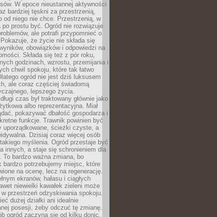
sów. W epoce nieustannej aktywności
az bardziej tęskni za przestrzenią,
o od niego nie chce. Przestrzenią, w
 po prostu być. Ogród nie rozwiązuje
roblemów, ale potrafi przypomnieć o
 Pokazuje, że życie nie składa się
 wyników, obowiązków i odpowiedzi na
omości. Składa się też z pór roku,
żnych godzinach, wzrostu, przemijania i
ych chwil spokoju, które tak łatwo
latego ogród nie jest dziś luksusem
h, ale coraz częściej świadomą
czajnego, lepszego życia.
długi czas był traktowany głównie jako
żytkowa albo reprezentacyjna. Miał
ądać, pokazywać dbałość gospodarza i
kretne funkcje. Trawnik powinien być
y uporządkowane, ścieżki czyste, a
idywalna. Dzisiaj coraz więcej osób
takiego myślenia. Ogród przestaje być
a innych, a staje się schronieniem dla
 To bardzo ważna zmiana, bo
k bardzo potrzebujemy miejsc, które
wione na ocenę, lecz na regenerację.
łnym ekranów, hałasu i ciągłych
wet niewielki kawałek zieleni może
 w przestrzeń odzyskiwania spokoju.
eć dużej działki ani idealnie
nej posesji, żeby odczuć tę zmianę.
ób ogród zaczyna się od kilku donic,