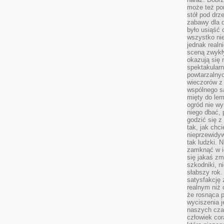
może też po
stół pod drz
zabawy dla d
było usiąść 
wszystko nie
jednak real
sceną zwykł
okazują się 
spektakularn
powtarzalnyc
wieczorów z 
wspólnego s
mięty do lem
ogród nie w
niego dbać, 
godzić się z
tak, jak chci
nieprzewidyw
tak ludzki. 
zamknąć w i
się jakaś zm
szkodniki, n
słabszy rok.
satysfakcję 
realnym niż 
że rosnąca 
wyciszenia 
naszych cza
człowiek cor