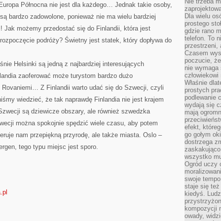
Nie trzeba mi
 Europa Północna nie jest dla każdego… Jednak takie osoby,
zaprojektowa
Dla wielu os
j są bardzo zadowolone, ponieważ nie ma wielu bardziej
prostego sto
! Jak możemy przedostać się do Finlandii, która jest
gdzie rano 
telefon. To 
 rozpoczęcie podróży? Świetny jest statek, który dopływa do
przestrzeni,
Czasem wysta
poczucie, że
aśnie Helsinki są jedną z najbardziej interesujących
nie wymaga 
człowiekowi 
inlandia zaoferować może turystom bardzo dużo
Właśnie dlat
d Rovaniemi… Z Finlandii warto udać się do Szwecji, czyli
prostych pra
podlewanie c
śmy wiedzieć, że tak naprawdę Finlandia nie jest krajem
wydają się 
zwecji są dziewicze obszary, ale również szwedzka
mają ogromn
przeciwieńst
wecji można spokojnie spędzić wiele czasu, aby potem
efekt, które
go gołym oki
feruje nam przepiękną przyrodę, ale także miasta. Oslo –
dostrzega zm
ergen, tego typu miejsc jest sporo.
zaskakująco 
wszystko mu
Ogród uczy c
moralizowani
swoje tempo
staje się te
.pl
kiedyś. Ludz
przystrzyżon
kompozycji 
owady, widzi