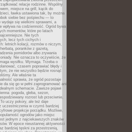
rządkować relacje rodzinne. Wspólny
ewem, miejsce na grill, kącik do
zieci, ławka ustawiona tak, by można
obok siebie bez pośpiechu — to
 wydaje się wielkimi sprawami, a
nie wpływa na codzienność. Ogród bywa
ych momentów, które po latach
najcenniejsze. Nie tych
ych, lecz tych cichych i
h: letnich kolacji, rozmów o niczym,
herbatą, poranków z gazetą,
adzenia pomidorów albo zrywania
oniady. Nie oznacza to oczywiście, że
ymaga wysiłku. Wymaga. Trzeba o
planować, czasem poprawiać błędy i
 tym, że nie wszystko będzie rosnąć
eliśmy. Ale właśnie ta
alność sprawia, że ogród pozostaje
Nie da się go w pełni zaprogramować ani
dealnym schemacie. Zawsze pojawi
ienna: pogoda, gleba, sezon,
iespodziewany rozrost lub przeciwnie,
 To uczy pokory, ale też daje
z uczestniczenia w czymś bardziej
cyfrowe projekcje porządku. Możliwe,
popularność ogrodów jako miejsc
jest jednym z najciekawszych znaków
sów. W epoce nieustannej aktywności
az bardziej tęskni za przestrzenią,