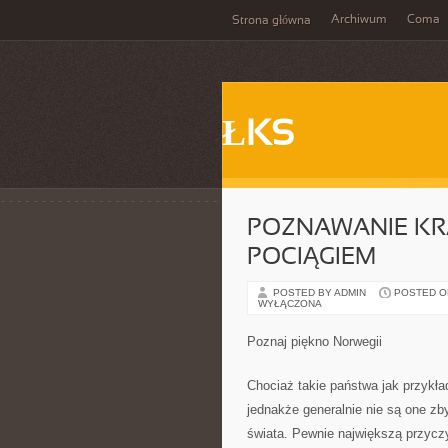
Archiwum
Coma
Strona główna
ŁKS
POZNAWANIE KR
POCIĄGIEM
POSTED BY ADMIN
POSTED ON 
WYŁĄCZONA
Poznaj piękno Norwegii
Chociaż takie państwa jak przykła
jednakże generalnie nie są one zb
świata. Pewnie największą przycz