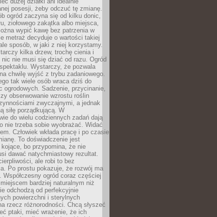
eć dużej działki ani idealnie
nej posesji, żeby odczuć tę zmianę.
ób ogród zaczyna się od kilku donic,
łu, ziołowego zakątka albo miejsca,
można wypić kawę bez patrzenia w
nie metraż decyduje o wartości takiej
 ale sposób, w jaki z niej korzystamy.
rczy kilka drzew, trochę cienia i
 nic nie musi się dziać od razu. Ogród
spektaklu. Wystarczy, że pozwala
na chwilę wyjść z trybu zadaniowego.
ego tak wiele osób wraca dziś do
c ogrodowych. Sadzenie, przycinanie,
zy obserwowanie wzrostu roślin
czynnościami zwyczajnymi, a jednak
ą siłę porządkującą. W
wie do wielu codziennych zadań dają
go nie trzeba sobie wyobrażać. Widać
em. Człowiek wkłada pracę i po czasie
ianę. To doświadczenie jest
kojące, bo przypomina, że nie
si dawać natychmiastowy rezultat.
ierpliwości, ale robi to bez
a. Po prostu pokazuje, że rozwój ma
. Współczesny ogród coraz częściej
ż miejscem bardziej naturalnym niż
ie odchodzą od perfekcyjnie
ych powierzchni i sterylnych
na rzecz różnorodności. Chcą słyszeć
eć ptaki, mieć wrażenie, że ich