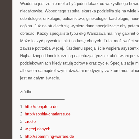
Wiadome jest że nie może być jeden lekarz od wszystkiego bowi
niecałkowite. Wobec tego sztuka lekarska podzieliła się na wiele 
odontologie, onkologie, położnictwo, ginekologie, kardiologie, neu
ogólna. Już na studiach się wybiera dana specjalizacje aby potem
obracać. Każdy specjalista typu ekg Warszawa ma inny gabinet or
Może leczyć prywatnie jak i na kasę chorych. Tutaj możliwości są
zawsze potrzeba więcej. Każdemu specjaliście wspiera asystentka
Najbardziej oddani lekarze są najentuzjastyczniej ubóstwiani prze
podziękowaniach kiedy ratują zdrowie oraz życie. Specjalizacje 
albowiem są najdroższymi działami medycyny za które musi płaci
jest na całym świecie.
źródło:
———————————
1.
http://sonjafoto.de
2.
http://sophia-chariarse.de
3.
źródło
4.
więcej danych
5.
http://spamming-warfare.de