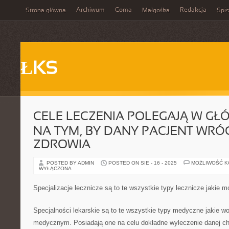
Archiwum
Coma
Redakcja
Strona główna
Małgośka
Spis
ŁKS
CELE LECZENIA POLEGAJĄ W GŁ
NA TYM, BY DANY PACJENT WRÓ
ZDROWIA
POSTED BY ADMIN
POSTED ON SIE - 16 - 2025
MOŻLIWOŚĆ 
WYŁĄCZONA
Specjalizacje lecznicze są to te wszystkie typy lecznicze jakie 
Specjalności lekarskie są to te wszystkie typy medyczne jakie w
medycznym. Posiadają one na celu dokładne wyleczenie danej ch