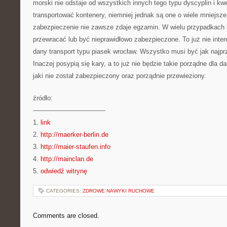
morski nie odstaje od wszystkich innych tego typu dyscyplin i kw
transportować kontenery, niemniej jednak są one o wiele mniejsze.
zabezpieczenie nie zawsze zdaje egzamin. W wielu przypadkach 
przewracać lub być nieprawidłowo zabezpieczone. To już nie inter
dany transport typu piasek wrocław. Wszystko musi być jak najpr
Inaczej posypią się kary, a to już nie będzie takie porządne dla da
jaki nie został zabezpieczony oraz porządnie przewieziony.
źródło:
———————————
1.
link
2.
http://maerker-berlin.de
3.
http://maier-staufen.info
4.
http://mainclan.de
5.
odwiedź witrynę
CATEGORIES:
ZDROWE NAWYKI RUCHOWE
Comments are closed.