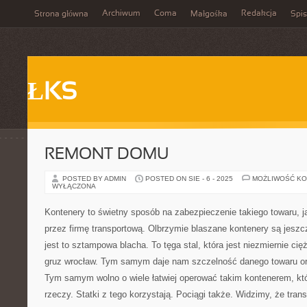
Archiwum
Coma
Redakcja
Strona główna
Małgośka
Spis
ŁKS
REMONT DOMU
POSTED BY ADMIN
POSTED ON SIE - 6 - 2025
MOŻLIWOŚĆ K
WYŁĄCZONA
Kontenery to świetny sposób na zabezpieczenie takiego towaru, 
przez firmę transportową. Olbrzymie blaszane kontenery są jeszc
jest to sztampowa blacha. To tęga stal, która jest niezmiernie ci
gruz wrocław. Tym samym daje nam szczelność danego towaru o
Tym samym wolno o wiele łatwiej operować takim kontenerem, kt
rzeczy. Statki z tego korzystają. Pociągi także. Widzimy, że transp