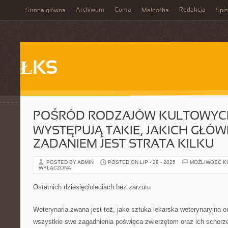
Archiwum
Coma
Redakcja
Strona główna
Małgośka
Spis
ŁKS
POŚRÓD RODZAJÓW KULTOWYCH
WYSTĘPUJĄ TAKIE, JAKICH GŁÓ
ZADANIEM JEST STRATA KILKU
POSTED BY ADMIN
POSTED ON LIP - 29 - 2025
MOŻLIWOŚĆ 
WYŁĄCZONA
Ostatnich dziesięcioleciach bez zarzutu
Weterynaria zwana jest też, jako sztuka lekarska weterynaryjna or
wszystkie swe zagadnienia poświęca zwierzętom oraz ich schorz