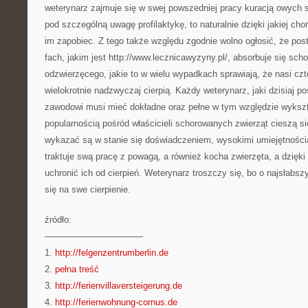
weterynarz zajmuje się w swej powszedniej pracy kuracją owych s
pod szczególną uwagę profilaktykę, to naturalnie dzięki jakiej cho
im zapobiec. Z tego także względu zgodnie wolno ogłosić, że posta
fach, jakim jest http://www.lecznicawyzyny.pl/, absorbuje się sc
odzwierzęcego, jakie to w wielu wypadkach sprawiają, że nasi czt
wielokrotnie nadzwyczaj cierpią. Każdy weterynarz, jaki dzisiaj 
zawodowi musi mieć dokładne oraz pełne w tym względzie wykszt
popularnością pośród właścicieli schorowanych zwierząt cieszą si
wykazać są w stanie się doświadczeniem, wysokimi umiejętnościa
traktuje swą pracę z powagą, a również kocha zwierzęta, a dzięki
uchronić ich od cierpień. Weterynarz troszczy się, bo o najsłabszy
się na swe cierpienie.
źródło:
———————————
1.
http://felgenzentrumberlin.de
2.
pełna treść
3.
http://ferienvillaversteigerung.de
4.
http://ferienwohnung-cornus.de