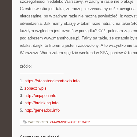
szczególności niedaleko Warszawy, w żadnym razie nie brakuje.
Często kwestia jest taka, że raczej nie zwracamy dużej uwagi na
nierozsądne, bo w żadnym razie nie można powiedzieć, iż wszyst
odwiedzenia. Jak mamy okazję w takim razie natrafić na takie SP
każdym względem jest czymś w porządku? Cóż, polecam zajrzen
pod adresem www.manorhouse.pl. Fakty są takie, że ostatnio był
relaks, dzięki to któremu jestem zadowolony. A to wszystko nie t
Warszawy. Warto zatem spędzić weekend w SPA, ponieważ to nap
źródło:
———————————
1.
https://stanstedairporttaxis.info
2.
zobacz wpis
3.
http://enjapon.info
4.
http://brainking.info
5.
http://geneadoc.info
CATEGORIES:
ZAAWANSOWANE TEMATY