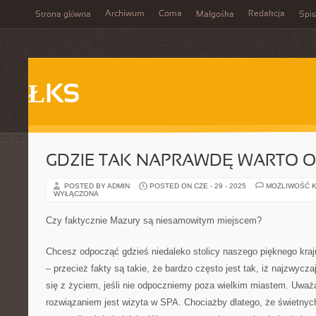
Archiwum
Coma
Redakcja
Strona główna
Małgośka
Spis
ŁKS
GDZIE TAK NAPRAWDĘ WARTO 
POSTED BY ADMIN
POSTED ON CZE - 29 - 2025
MOŻLIWOŚĆ 
WYŁĄCZONA
Czy faktycznie Mazury są niesamowitym miejscem?
Chcesz odpocząć gdzieś niedaleko stolicy naszego pięknego kraj
– przecież fakty są takie, że bardzo często jest tak, iż najzwycz
się z życiem, jeśli nie odpoczniemy poza wielkim miastem. Uważ
rozwiązaniem jest wizyta w SPA. Chociażby dlatego, że świetny