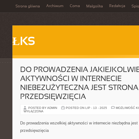
Archiwum
Coma
Redakcja
Strona główna
Małgośka
Spis
ŁKS
DO PROWADZENIA JAKIEJKOLWI
AKTYWNOŚCI W INTERNECIE
NIEBEZUŻYTECZNA JEST STRONA
PRZEDSIĘWZIĘCIA
POSTED BY ADMIN
POSTED ON LIP - 13 - 2025
MOŻLIWOŚĆ 
WYŁĄCZONA
Do prowadzenia wszelkiej aktywności w internecie niezbędna jest 
przedsięwzięcia