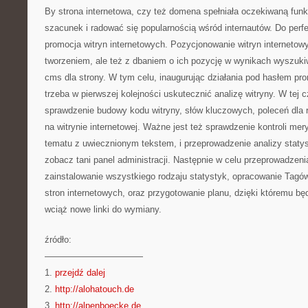
By strona internetowa, czy też domena spełniała oczekiwaną fun
szacunek i radować się popularnością wśród internautów. Do perfek
promocja witryn internetowych. Pozycjonowanie witryn internetowyc
tworzeniem, ale też z dbaniem o ich pozycję w wynikach wyszukiw
cms dla strony. W tym celu, inaugurując działania pod hasłem pro
trzeba w pierwszej kolejności uskutecznić analizę witryny. W tej
sprawdzenie budowy kodu witryny, słów kluczowych, poleceń dla r
na witrynie internetowej. Ważne jest też sprawdzenie kontroli mer
tematu z uwiecznionym tekstem, i przeprowadzenie analizy staty
zobacz tani panel administracji. Następnie w celu przeprowadzen
zainstalowanie wszystkiego rodzaju statystyk, opracowanie Tagów
stron internetowych, oraz przygotowanie planu, dzięki któremu b
wciąż nowe linki do wymiany.
źródło:
———————————
1.
przejdź dalej
2.
http://alohatouch.de
3.
http://alpenboecke.de