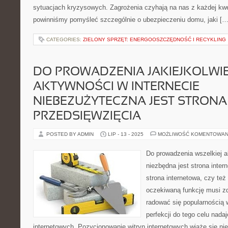
sytuacjach kryzysowych. Zagrożenia czyhają na nas z każdej kwe
powinniśmy pomyśleć szczególnie o ubezpieczeniu domu, jaki […
CATEGORIES:
ZIELONY SPRZĘT: ENERGOOSZCZĘDNOŚĆ I RECYKLING
DO PROWADZENIA JAKIEJKOLWI
AKTYWNOŚCI W INTERNECIE
NIEBEZUŻYTECZNA JEST STRONA
PRZEDSIĘWZIĘCIA
POSTED BY ADMIN
LIP - 13 - 2025
MOŻLIWOŚĆ KOMENTOWAN
Do prowadzenia wszelkiej a
niezbędna jest strona inter
strona internetowa, czy też
oczekiwaną funkcję musi z
radować się popularnością 
perfekcji do tego celu nada
internetowych. Pozycjonowanie witryn internetowych wiąże się nie 