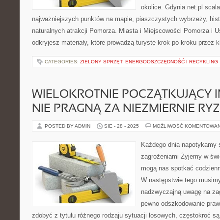
okolice. Gdynia.net.pl scal
najważniejszych punktów na mapie, piaszczystych wybrzeży, his
naturalnych atrakcji Pomorza. Miasta i Miejscowości Pomorza i U
odkryjesz materiały, które prowadzą turystę krok po kroku przez 
CATEGORIES:
ZIELONY SPRZĘT: ENERGOOSZCZĘDNOŚĆ I RECYKLING
WIELOKROTNIE POCZĄTKUJĄCY 
NIE PRAGNĄ ZA NIEZMIERNIE R
POSTED BY ADMIN
SIE - 28 - 2025
MOŻLIWOŚĆ KOMENTOWA
Każdego dnia napotykamy s
zagrożeniami Żyjemy w świ
mogą nas spotkać codzienni
W następstwie tego musimy
nadzwyczajną uwagę na zag
pewno odszkodowanie praw
zdobyć z tytułu różnego rodzaju sytuacji losowych, częstokroć s