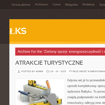
Archiwum
Coma
Redakcja
Strona główna
Małgośka
Spis
ŁKS
Archive for the ‘Zielony sprzęt: energooszczędność i
ATRAKCJE TURYSTYCZNE
POSTED BY ADMIN
LIS - 24 - 2025
MOŻLIWOŚĆ KOMENTOWAN
Gdynia.net.pl to przewodni
sposób kompleksowy opisuj
wybrzeże Bałtyku. To przes
znajdą podpowiedzi na krótk
mieszkańcy odkryją inne ob