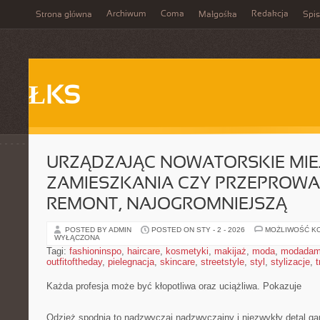
Archiwum
Coma
Redakcja
Strona główna
Małgośka
Spis
ŁKS
URZĄDZAJĄC NOWATORSKIE MIE
ZAMIESZKANIA CZY PRZEPROW
REMONT, NAJOGROMNIEJSZĄ
POSTED BY ADMIN
POSTED ON STY - 2 - 2026
MOŻLIWOŚĆ K
WYŁĄCZONA
Tagi:
fashioninspo
,
haircare
,
kosmetyki
,
makijaż
,
moda
,
modadam
outfitoftheday
,
pielegnacja
,
skincare
,
streetstyle
,
styl
,
stylizacje
,
t
Każda profesja może być kłopotliwa oraz uciążliwa. Pokazuje
Odzież spodnia to nadzwyczaj nadzwyczajny i niezwykły detal ga