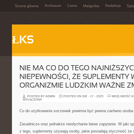
Archiwum
Coma
Redakcja
Strona główna
Małgośka
Spis
ŁKS
NIE MA CO DO TEGO NAJNIŻSZY
NIEPEWNOŚCI, ŻE SUPLEMENTY
ORGANIZMIE LUDZKIM WAŻNE Z
POSTED BY ADMIN
POSTED ON SIE - 17 - 2025
MOŻLIWOŚĆ 
WYŁĄCZONA
Co do użytkowania soczewek powinna być pewna zarówno osoba
Zasadnicze oraz jednakże niesłychanie łatwe zapytanie. W jaki 
z tego, suplementy używają osoby, jakie posiadają styczność że 