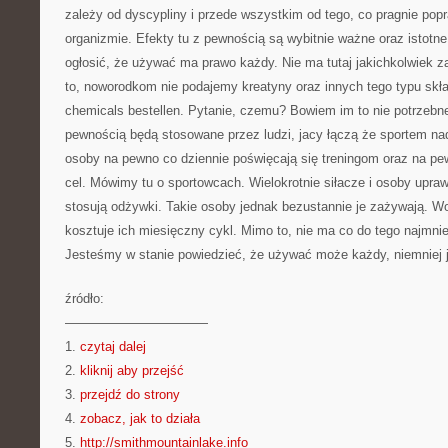
zależy od dyscypliny i przede wszystkim od tego, co pragnie popr
organizmie. Efekty tu z pewnością są wybitnie ważne oraz istotn
ogłosić, że używać ma prawo każdy. Nie ma tutaj jakichkolwiek
to, noworodkom nie podajemy kreatyny oraz innych tego typu skła
chemicals bestellen. Pytanie, czemu? Bowiem im to nie potrzebne
pewnością będą stosowane przez ludzi, jacy łączą że sportem nad
osoby na pewno co dziennie poświęcają się treningom oraz na pe
cel. Mówimy tu o sportowcach. Wielokrotnie siłacze i osoby upraw
stosują odżywki. Takie osoby jednak bezustannie je zażywają. Wo
kosztuje ich miesięczny cykl. Mimo to, nie ma co do tego najmnie
Jesteśmy w stanie powiedzieć, że używać może każdy, niemniej j
źródło:
———————————
1.
czytaj dalej
2.
kliknij aby przejść
3.
przejdź do strony
4.
zobacz, jak to działa
5.
http://smithmountainlake.info