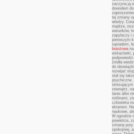
zaczyna ją w
dowodem dom
zaproszeniem
tej zmiany 
wiedzy. Cor
mądrze, osz
warunków, tw
zapylaczy i
pierwszym kr
sąsiadem, l
branżowa
na 
wskazówki, 
podpowiedzi
źródła wiedz
do obowiązku
rozwijać sto
stał się tak
psychiczne. 
stresującym
zewnątrz, na
taras albo ni
roślinami, z
człowieka in
ekranem. Nie
naukowe, ale
W ogrodzie 
powietrza, z
zmianę pory
spokojniej, 
naraz. Dobrz