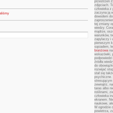
przestrzeń ż
zdjęciach. T
człowieka z 
zaczyna ją w
aliśmy
dowodem dom
zaproszeniem
tej zmiany 
wiedzy. Cor
mądrze, osz
warunków, tw
zapylaczy i
pierwszym kr
sąsiadem, l
branżowa
na 
wskazówki, 
podpowiedzi
źródła wiedz
do obowiązku
rozwijać sto
stał się tak
psychiczne. 
stresującym
zewnątrz, na
taras albo ni
roślinami, z
człowieka in
ekranem. Nie
naukowe, ale
W ogrodzie 
powietrza, z