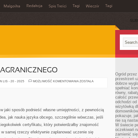
Redakcja
Tagi
Tagi
Małgośka
Spis Treści
Wieczór
SUB
ZAGRANICZNEGO
Ogród przez 
przestrzeń u
NAUKA
LIS - 20 - 2025
MOŻLIWOŚĆ KOMENTOWANIA
ZOSTAŁA
dobrze wygl
JĘZYKA
spełniać kon
ZAGRANICZNEGO
równy, rabat
całość przew
odchodzi od 
wizytówką dl
w jaki sposób podnieść własne umiejętności, z pewnością
domowników.
pokazuje, ja
ea, jak nauka języka obcego, szczególnie wówczas, jeśli
nie są nasta
iegokolwiek certyfikatu, który potwierdzałby znajomość
W świecie pe
oczekiwań na
a w samej rzeczy efektywnie zaplanować uczenie się
zamienić się