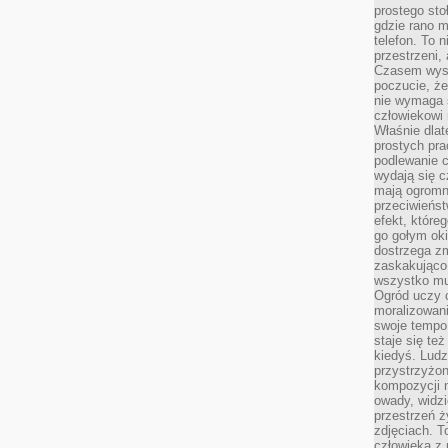
prostego sto
gdzie rano 
telefon. To 
przestrzeni,
Czasem wysta
poczucie, że
nie wymaga 
człowiekowi 
Właśnie dlat
prostych pra
podlewanie c
wydają się 
mają ogromn
przeciwieńst
efekt, które
go gołym oki
dostrzega zm
zaskakująco 
wszystko mu
Ogród uczy c
moralizowani
swoje tempo
staje się te
kiedyś. Ludz
przystrzyżon
kompozycji 
owady, widzi
przestrzeń ż
zdjęciach. T
człowieka z 