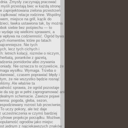
 dnia. Zmysły zaczynają pracować
a myśli przestają biec w każdą stronę
e zaprojektowana zielona przestrzeń
rządkować relacje rodzinne. Wspólny
ewem, miejsce na grill, kącik do
zieci, ławka ustawiona tak, by można
obok siebie bez pośpiechu — to
 wydaje się wielkimi sprawami, a
nie wpływa na codzienność. Ogród bywa
ych momentów, które po latach
najcenniejsze. Nie tych
ych, lecz tych cichych i
h: letnich kolacji, rozmów o niczym,
herbatą, poranków z gazetą,
adzenia pomidorów albo zrywania
oniady. Nie oznacza to oczywiście, że
ymaga wysiłku. Wymaga. Trzeba o
planować, czasem poprawiać błędy i
 tym, że nie wszystko będzie rosnąć
eliśmy. Ale właśnie ta
alność sprawia, że ogród pozostaje
Nie da się go w pełni zaprogramować ani
dealnym schemacie. Zawsze pojawi
ienna: pogoda, gleba, sezon,
iespodziewany rozrost lub przeciwnie,
 To uczy pokory, ale też daje
z uczestniczenia w czymś bardziej
cyfrowe projekcje porządku. Możliwe,
popularność ogrodów jako miejsc
jest jednym z najciekawszych znaków