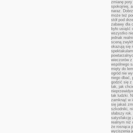
zmianę pory
spokojniej, 
naraz. Dobrz
może też po
stół pod drz
zabawy dla d
było usiąść 
wszystko nie
jednak real
sceną zwykł
okazują się 
spektakularn
powtarzalnyc
wieczorów z 
wspólnego s
mięty do lem
ogród nie w
niego dbać, 
godzić się z
tak, jak chci
nieprzewidyw
tak ludzki. 
zamknąć w i
się jakaś zm
szkodniki, n
słabszy rok.
satysfakcję 
realnym niż 
że rosnąca 
wyciszenia 