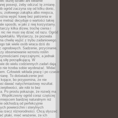
eć dużej działki ani idealnie
nej posesji, żeby odczuć tę zmianę.
ób ogród zaczyna się od kilku donic,
łu, ziołowego zakątka albo miejsca,
można wypić kawę bez patrzenia w
nie metraż decyduje o wartości takiej
 ale sposób, w jaki z niej korzystamy.
rczy kilka drzew, trochę cienia i
 nic nie musi się dziać od razu. Ogród
spektaklu. Wystarczy, że pozwala
na chwilę wyjść z trybu zadaniowego.
ego tak wiele osób wraca dziś do
c ogrodowych. Sadzenie, przycinanie,
zy obserwowanie wzrostu roślin
czynnościami zwyczajnymi, a jednak
ą siłę porządkującą. W
wie do wielu codziennych zadań dają
go nie trzeba sobie wyobrażać. Widać
em. Człowiek wkłada pracę i po czasie
ianę. To doświadczenie jest
kojące, bo przypomina, że nie
si dawać natychmiastowy rezultat.
ierpliwości, ale robi to bez
a. Po prostu pokazuje, że rozwój ma
. Współczesny ogród coraz częściej
ż miejscem bardziej naturalnym niż
ie odchodzą od perfekcyjnie
ych powierzchni i sterylnych
na rzecz różnorodności. Chcą słyszeć
eć ptaki, mieć wrażenie, że ich