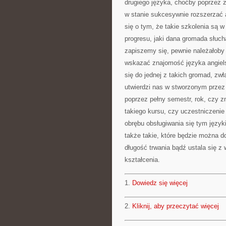
drugiego języka, choćby poprzez z
w stanie sukcesywnie rozszerzać 
się o tym, że takie szkolenia są
progresu, jaki dana gromada słuc
zapiszemy się, pewnie należałoby 
wskazać znajomość języka angiel
się do jednej z takich gromad, zw
utwierdzi nas w stworzonym przez
poprzez pełny semestr, rok, czy z
takiego kursu, czy uczestniczenie
obrębu obsługiwania się tym języ
także takie, które będzie można d
długość trwania bądź ustala się z
kształcenia.
1.
Dowiedz się więcej
2.
Kliknij, aby przeczytać więcej