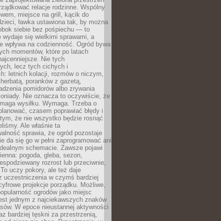
rządkować relacje rodzinne. Wspólny
ewem, miejsce na grill, kącik do
zieci, ławka ustawiona tak, by można
obok siebie bez pośpiechu — to
 wydaje się wielkimi sprawami, a
nie wpływa na codzienność. Ogród bywa
ych momentów, które po latach
najcenniejsze. Nie tych
ych, lecz tych cichych i
h: letnich kolacji, rozmów o niczym,
herbatą, poranków z gazetą,
adzenia pomidorów albo zrywania
oniady. Nie oznacza to oczywiście, że
ymaga wysiłku. Wymaga. Trzeba o
planować, czasem poprawiać błędy i
 tym, że nie wszystko będzie rosnąć
eliśmy. Ale właśnie ta
alność sprawia, że ogród pozostaje
Nie da się go w pełni zaprogramować ani
dealnym schemacie. Zawsze pojawi
ienna: pogoda, gleba, sezon,
iespodziewany rozrost lub przeciwnie,
 To uczy pokory, ale też daje
z uczestniczenia w czymś bardziej
cyfrowe projekcje porządku. Możliwe,
popularność ogrodów jako miejsc
jest jednym z najciekawszych znaków
sów. W epoce nieustannej aktywności
az bardziej tęskni za przestrzenią,