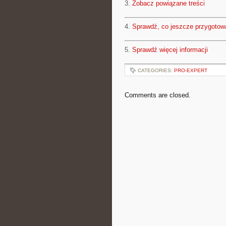
3.
Zobacz powiązane treści
4.
Sprawdź, co jeszcze przygotow
5.
Sprawdź więcej informacji
CATEGORIES:
PRO-EXPERT
Comments are closed.