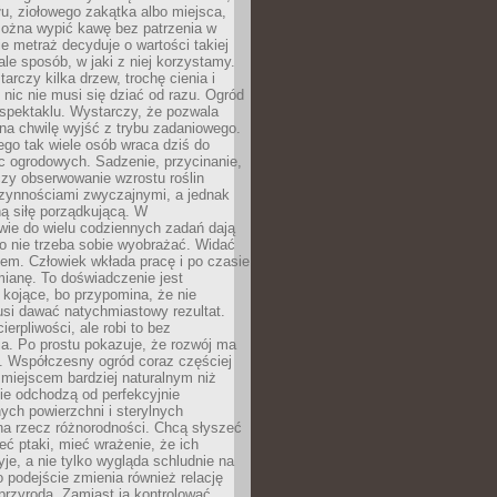
łu, ziołowego zakątka albo miejsca,
można wypić kawę bez patrzenia w
nie metraż decyduje o wartości takiej
 ale sposób, w jaki z niej korzystamy.
rczy kilka drzew, trochę cienia i
 nic nie musi się dziać od razu. Ogród
spektaklu. Wystarczy, że pozwala
na chwilę wyjść z trybu zadaniowego.
ego tak wiele osób wraca dziś do
c ogrodowych. Sadzenie, przycinanie,
zy obserwowanie wzrostu roślin
czynnościami zwyczajnymi, a jednak
ą siłę porządkującą. W
wie do wielu codziennych zadań dają
go nie trzeba sobie wyobrażać. Widać
em. Człowiek wkłada pracę i po czasie
ianę. To doświadczenie jest
kojące, bo przypomina, że nie
si dawać natychmiastowy rezultat.
ierpliwości, ale robi to bez
a. Po prostu pokazuje, że rozwój ma
. Współczesny ogród coraz częściej
ż miejscem bardziej naturalnym niż
ie odchodzą od perfekcyjnie
ych powierzchni i sterylnych
na rzecz różnorodności. Chcą słyszeć
eć ptaki, mieć wrażenie, że ich
yje, a nie tylko wygląda schludnie na
o podejście zmienia również relację
przyrodą. Zamiast ją kontrolować,