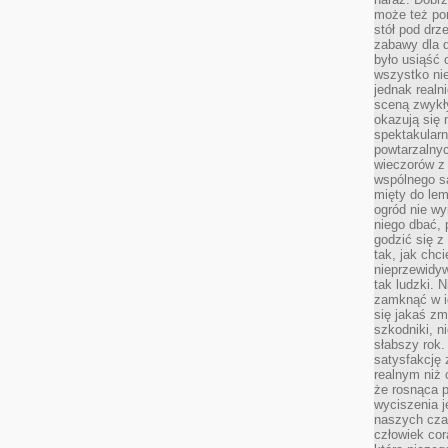
może też po
stół pod drz
zabawy dla d
było usiąść 
wszystko nie
jednak real
sceną zwykł
okazują się 
spektakularn
powtarzalnyc
wieczorów z 
wspólnego s
mięty do lem
ogród nie w
niego dbać, 
godzić się z
tak, jak chci
nieprzewidyw
tak ludzki. 
zamknąć w i
się jakaś zm
szkodniki, n
słabszy rok.
satysfakcję 
realnym niż 
że rosnąca 
wyciszenia 
naszych cza
człowiek cor