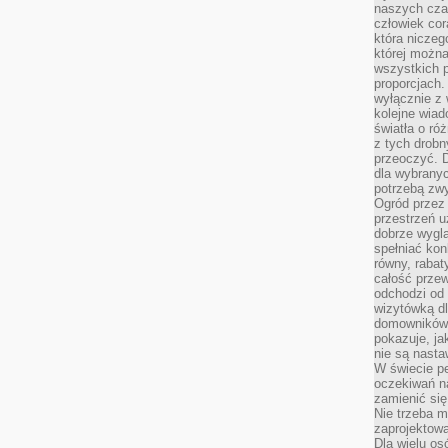
naszych cza
człowiek cor
która niczeg
której można
wszystkich p
proporcjach.
wyłącznie z
kolejne wiad
światła o ró
z tych drobn
przeoczyć. D
dla wybranyc
potrzebą zwy
Ogród przez 
przestrzeń u
dobrze wygl
spełniać kon
równy, rabat
całość przew
odchodzi od 
wizytówką dl
domowników.
pokazuje, ja
nie są nasta
W świecie pe
oczekiwań na
zamienić się
Nie trzeba mi
zaprojektowa
Dla wielu os