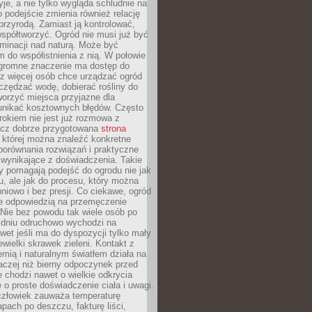
yje, a nie tylko wygląda schludnie na
o podejście zmienia również relację
przyrodą. Zamiast ją kontrolować,
spółtworzyć. Ogród nie musi już być
inacji nad naturą. Może być
 do współistnienia z nią. W połowie
ogromne znaczenie ma dostęp do
az więcej osób chce urządzać ogród
czędzać wodę, dobierać rośliny do
orzyć miejsca przyjazne dla
 unikać kosztownych błędów. Często
okiem nie jest już rozmowa z
ecz dobrze przygotowana
strona
której można znaleźć konkretne
porównania rozwiązań i praktyczne
 wynikające z doświadczenia. Takie
y pomagają podejść do ogrodu nie jak
, ale jak do procesu, który można
pniowo i bez presji. Co ciekawe, ogród
że odpowiedzią na przemęczenie
Nie bez powodu tak wiele osób po
 dniu odruchowo wychodzi na
wet jeśli ma do dyspozycji tylko mały
ewielki skrawek zieleni. Kontakt z
iemią i naturalnym światłem działa na
aczej niż bierny odpoczynek przed
 chodzi nawet o wielkie odkrycia
 o proste doświadczenie ciała i uwagi.
człowiek zauważa temperaturę
apach po deszczu, fakturę liści,