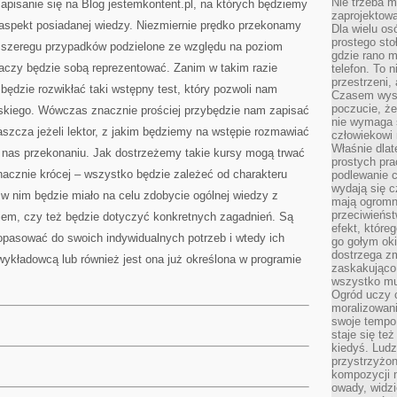
Nie trzeba mi
apisanie się na Blog jestemkontent.pl, na których będziemy
zaprojektowa
aspekt posiadanej wiedzy. Niezmiernie prędko przekonamy
Dla wielu os
prostego sto
 w szeregu przypadków podzielone ze względu na poziom
gdzie rano 
haczy będzie sobą reprezentować. Zanim w takim razie
telefon. To 
przestrzeni,
będzie rozwikłać taki wstępny test, który pozwoli nam
Czasem wysta
poczucie, że
skiego. Wówczas znacznie prościej przybędzie nam zapisać
nie wymaga 
łaszcza jeżeli lektor, z jakim będziemy na wstępie rozmawiać
człowiekowi 
Właśnie dlat
 nas przekonaniu. Jak dostrzeżemy takie kursy mogą trwać
prostych pra
nacznie krócej – wszystko będzie zależeć od charakteru
podlewanie c
wydają się 
 w nim będzie miało na celu zdobycie ogólnej wiedzy z
mają ogromn
przeciwieńst
kiem, czy też będzie dotyczyć konkretnych zagadnień. Są
efekt, które
opasować do swoich indywidualnych potrzeb i wtedy ich
go gołym oki
dostrzega zm
 wykładowcą lub również jest ona już określona w programie
zaskakująco 
wszystko mu
Ogród uczy c
moralizowani
swoje tempo
staje się te
kiedyś. Ludz
przystrzyżon
kompozycji 
owady, widzi