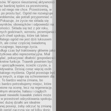
sów. W epoce nieustannej aktywności
az bardziej tęskni za przestrzenią,
o od niego nie chce. Przestrzenią, w
 po prostu być. Ogród nie rozwiązuje
roblemów, ale potrafi przypomnieć o
 Pokazuje, że życie nie składa się
 wyników, obowiązków i odpowiedzi na
omości. Składa się też z pór roku,
żnych godzinach, wzrostu, przemijania i
ych chwil spokoju, które tak łatwo
latego ogród nie jest dziś luksusem
h, ale coraz częściej świadomą
czajnego, lepszego życia.
długi czas był traktowany głównie jako
żytkowa albo reprezentacyjna. Miał
ądać, pokazywać dbałość gospodarza i
kretne funkcje. Trawnik powinien być
y uporządkowane, ścieżki czyste, a
idywalna. Dzisiaj coraz więcej osób
takiego myślenia. Ogród przestaje być
a innych, a staje się schronieniem dla
 To bardzo ważna zmiana, bo
k bardzo potrzebujemy miejsc, które
wione na ocenę, lecz na regenerację.
łnym ekranów, hałasu i ciągłych
wet niewielki kawałek zieleni może
 w przestrzeń odzyskiwania spokoju.
eć dużej działki ani idealnie
nej posesji, żeby odczuć tę zmianę.
ób ogród zaczyna się od kilku donic,