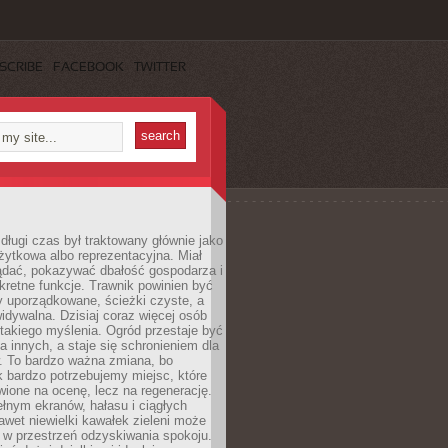
SCRIBE
FACEBOOK
TWITTER
długi czas był traktowany głównie jako
żytkowa albo reprezentacyjna. Miał
ądać, pokazywać dbałość gospodarza i
kretne funkcje. Trawnik powinien być
y uporządkowane, ścieżki czyste, a
idywalna. Dzisiaj coraz więcej osób
takiego myślenia. Ogród przestaje być
a innych, a staje się schronieniem dla
 To bardzo ważna zmiana, bo
k bardzo potrzebujemy miejsc, które
wione na ocenę, lecz na regenerację.
łnym ekranów, hałasu i ciągłych
wet niewielki kawałek zieleni może
 w przestrzeń odzyskiwania spokoju.