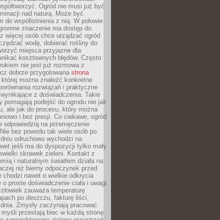
spółtworzyć. Ogród nie musi już być
inacji nad naturą. Może być
 do współistnienia z nią. W połowie
ogromne znaczenie ma dostęp do
az więcej osób chce urządzać ogród
czędzać wodę, dobierać rośliny do
orzyć miejsca przyjazne dla
 unikać kosztownych błędów. Często
okiem nie jest już rozmowa z
ecz dobrze przygotowana
strona
której można znaleźć konkretne
porównania rozwiązań i praktyczne
 wynikające z doświadczenia. Takie
y pomagają podejść do ogrodu nie jak
, ale jak do procesu, który można
pniowo i bez presji. Co ciekawe, ogród
że odpowiedzią na przemęczenie
Nie bez powodu tak wiele osób po
 dniu odruchowo wychodzi na
wet jeśli ma do dyspozycji tylko mały
ewielki skrawek zieleni. Kontakt z
iemią i naturalnym światłem działa na
aczej niż bierny odpoczynek przed
 chodzi nawet o wielkie odkrycia
 o proste doświadczenie ciała i uwagi.
człowiek zauważa temperaturę
apach po deszczu, fakturę liści,
 dnia. Zmysły zaczynają pracować
a myśli przestają biec w każdą stronę
e zaprojektowana zielona przestrzeń