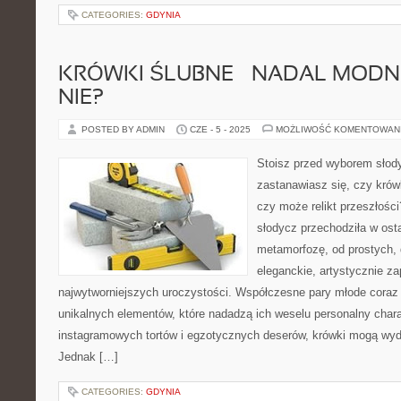
CATEGORIES:
GDYNIA
KRÓWKI ŚLUBNE – NADAL MODNE
NIE?
POSTED BY ADMIN
CZE - 5 - 2025
MOŻLIWOŚĆ KOMENTOWAN
Stoisz przed wyborem słody
zastanawiasz się, czy krów
czy może relikt przeszłości
słodycz przechodziła w ost
metamorfozę, od prostych,
eleganckie, artystycznie 
najwytworniejszych uroczystości. Współczesne pary młode coraz
unikalnych elementów, które nadadzą ich weselu personalny chara
instagramowych tortów i egzotycznych deserów, krówki mogą wyd
Jednak […]
CATEGORIES:
GDYNIA