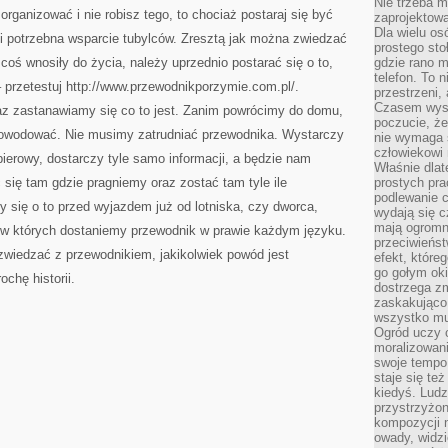
Nie trzeba mi
PRZEŻYWA
organizować i nie robisz tego, to chociaż postaraj się być
NAJOGROMNIEJSZE
zaprojektowa
Dla wielu os
i potrzebna wsparcie tubylców. Zresztą jak można zwiedzać
prostego sto
oś wnosiły do życia, należy uprzednio postarać się o to,
gdzie rano 
telefon. To 
 przetestuj http://www.przewodnikporzymie.com.pl/.
przestrzeni,
Czasem wysta
z zastanawiamy się co to jest. Zanim powrócimy do domu,
poczucie, że
powodować. Nie musimy zatrudniać przewodnika. Wystarczy
nie wymaga 
człowiekowi 
pierowy, dostarczy tyle samo informacji, a będzie nam
Właśnie dlat
się tam gdzie pragniemy oraz zostać tam tyle ile
prostych pra
podlewanie c
y się o to przed wyjazdem już od lotniska, czy dworca,
wydają się 
mają ogromn
i w których dostaniemy przewodnik w prawie każdym języku.
przeciwieńst
zwiedzać z przewodnikiem, jakikolwiek powód jest
efekt, które
go gołym oki
ochę historii.
dostrzega zm
zaskakująco 
wszystko mu
Ogród uczy c
moralizowani
swoje tempo
staje się te
kiedyś. Ludz
przystrzyżon
kompozycji 
owady, widzi