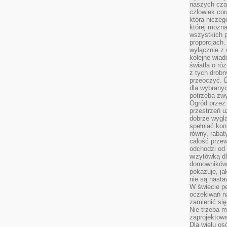
naszych cza
człowiek cor
która niczeg
której można
wszystkich p
proporcjach.
wyłącznie z
kolejne wiad
światła o ró
z tych drobn
przeoczyć. D
dla wybranyc
potrzebą zwy
Ogród przez 
przestrzeń u
dobrze wygl
spełniać kon
równy, rabat
całość przew
odchodzi od 
wizytówką dl
domowników.
pokazuje, ja
nie są nasta
W świecie pe
oczekiwań na
zamienić się
Nie trzeba mi
zaprojektowa
Dla wielu os