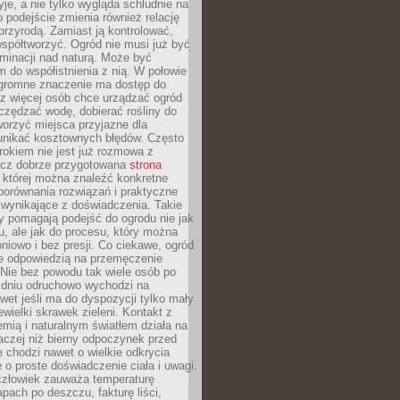
yje, a nie tylko wygląda schludnie na
o podejście zmienia również relację
przyrodą. Zamiast ją kontrolować,
spółtworzyć. Ogród nie musi już być
inacji nad naturą. Może być
 do współistnienia z nią. W połowie
ogromne znaczenie ma dostęp do
az więcej osób chce urządzać ogród
czędzać wodę, dobierać rośliny do
orzyć miejsca przyjazne dla
 unikać kosztownych błędów. Często
okiem nie jest już rozmowa z
ecz dobrze przygotowana
strona
której można znaleźć konkretne
porównania rozwiązań i praktyczne
 wynikające z doświadczenia. Takie
y pomagają podejść do ogrodu nie jak
, ale jak do procesu, który można
pniowo i bez presji. Co ciekawe, ogród
że odpowiedzią na przemęczenie
Nie bez powodu tak wiele osób po
 dniu odruchowo wychodzi na
wet jeśli ma do dyspozycji tylko mały
ewielki skrawek zieleni. Kontakt z
iemią i naturalnym światłem działa na
aczej niż bierny odpoczynek przed
 chodzi nawet o wielkie odkrycia
 o proste doświadczenie ciała i uwagi.
człowiek zauważa temperaturę
apach po deszczu, fakturę liści,