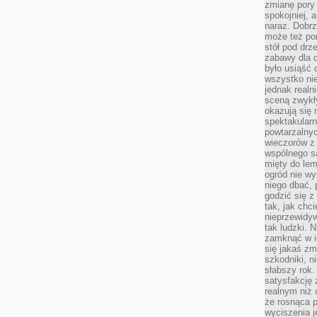
zmianę pory
spokojniej, 
naraz. Dobrz
może też po
stół pod drz
zabawy dla d
było usiąść 
wszystko nie
jednak real
sceną zwykł
okazują się 
spektakularn
powtarzalnyc
wieczorów z 
wspólnego s
mięty do lem
ogród nie w
niego dbać, 
godzić się z
tak, jak chci
nieprzewidyw
tak ludzki. 
zamknąć w i
się jakaś zm
szkodniki, n
słabszy rok.
satysfakcję 
realnym niż 
że rosnąca 
wyciszenia 