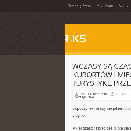
Archiwum
Coma
Strona główna
ŁKS
WCZASY SĄ CZA
KURORTÓW I MI
TURYSTYKĘ PRZ
POSTED BY ADMIN
POSTED ON 
WYŁĄCZONA
Odpoczynek należy się jakiemukolw
pragnie
Wyjeżdżasz? No to bez pilota się 