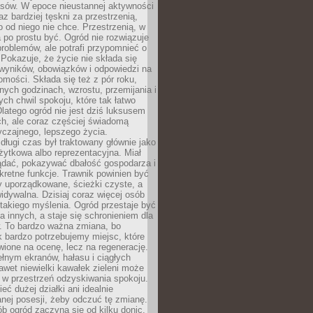
sów. W epoce nieustannej aktywności
az bardziej tęskni za przestrzenią,
o od niego nie chce. Przestrzenią, w
 po prostu być. Ogród nie rozwiązuje
roblemów, ale potrafi przypomnieć o
 Pokazuje, że życie nie składa się
 wyników, obowiązków i odpowiedzi na
omości. Składa się też z pór roku,
żnych godzinach, wzrostu, przemijania i
ych chwil spokoju, które tak łatwo
latego ogród nie jest dziś luksusem
h, ale coraz częściej świadomą
czajnego, lepszego życia.
długi czas był traktowany głównie jako
żytkowa albo reprezentacyjna. Miał
ądać, pokazywać dbałość gospodarza i
kretne funkcje. Trawnik powinien być
y uporządkowane, ścieżki czyste, a
idywalna. Dzisiaj coraz więcej osób
takiego myślenia. Ogród przestaje być
a innych, a staje się schronieniem dla
 To bardzo ważna zmiana, bo
k bardzo potrzebujemy miejsc, które
wione na ocenę, lecz na regenerację.
łnym ekranów, hałasu i ciągłych
wet niewielki kawałek zieleni może
 w przestrzeń odzyskiwania spokoju.
eć dużej działki ani idealnie
nej posesji, żeby odczuć tę zmianę.
ób ogród zaczyna się od kilku donic,