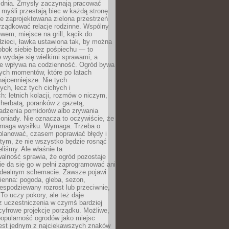
 dnia. Zmysły zaczynają pracować
a myśli przestają biec w każdą stronę
e zaprojektowana zielona przestrzeń
rządkować relacje rodzinne. Wspólny
ewem, miejsce na grill, kącik do
zieci, ławka ustawiona tak, by można
obok siebie bez pośpiechu — to
 wydaje się wielkimi sprawami, a
nie wpływa na codzienność. Ogród bywa
ych momentów, które po latach
najcenniejsze. Nie tych
ych, lecz tych cichych i
h: letnich kolacji, rozmów o niczym,
herbatą, poranków z gazetą,
adzenia pomidorów albo zrywania
oniady. Nie oznacza to oczywiście, że
ymaga wysiłku. Wymaga. Trzeba o
planować, czasem poprawiać błędy i
 tym, że nie wszystko będzie rosnąć
eliśmy. Ale właśnie ta
alność sprawia, że ogród pozostaje
Nie da się go w pełni zaprogramować ani
dealnym schemacie. Zawsze pojawi
ienna: pogoda, gleba, sezon,
iespodziewany rozrost lub przeciwnie,
 To uczy pokory, ale też daje
z uczestniczenia w czymś bardziej
cyfrowe projekcje porządku. Możliwe,
popularność ogrodów jako miejsc
jest jednym z najciekawszych znaków