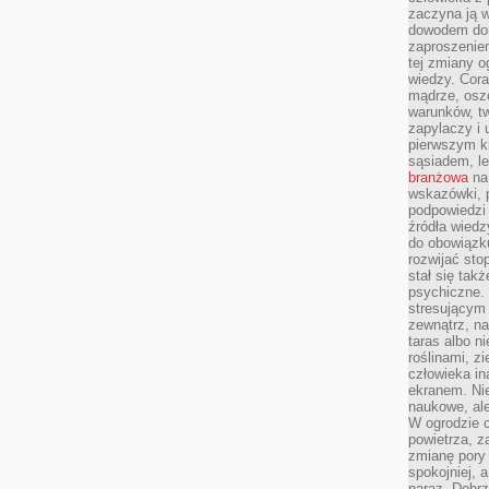
zaczyna ją w
dowodem dom
zaproszeniem
tej zmiany 
wiedzy. Cor
mądrze, osz
warunków, tw
zapylaczy i
pierwszym kr
sąsiadem, l
branżowa
na 
wskazówki, 
podpowiedzi
źródła wiedz
do obowiązku
rozwijać sto
stał się tak
psychiczne. 
stresującym
zewnątrz, na
taras albo ni
roślinami, z
człowieka in
ekranem. Nie
naukowe, ale
W ogrodzie 
powietrza, z
zmianę pory
spokojniej, 
naraz. Dobrz