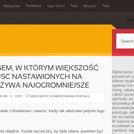
Redakcja
Tagi
Tagi
Małgośka
Spis Treści
Wieczór
SUB
SEM, W KTÓRYM WIĘKSZOŚĆ
Ogród przez 
EJSC NASTAWIONYCH NA
przestrzeń u
dobrze wygl
EŻYWA NAJOGROMNIEJSZE
spełniać kon
równy, rabat
całość przew
WCZASY
SIE - 9 - 2025
MOŻLIWOŚĆ KOMENTOWANIA
ZOSTAŁA
odchodzi od 
SĄ
CZASEM,
wizytówką dl
W
domowników.
KTÓRYM
iek człowiekowi i zawsze, kiedy tak właściwie jedynie tego
pokazuje, ja
WIĘKSZOŚĆ
KURORTÓW
nie są nasta
I
W świecie pe
MIEJSC
oczekiwań na
NASTAWIONYCH
NA
zamienić się
nie obędzie. Każda wycieczka, by była udana, powinien być
TURYSTYKĘ