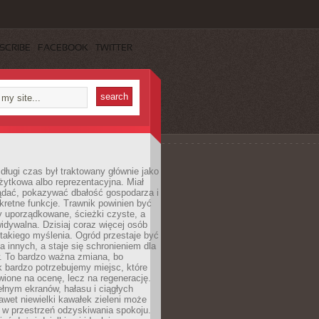
SCRIBE
FACEBOOK
TWITTER
długi czas był traktowany głównie jako
żytkowa albo reprezentacyjna. Miał
ądać, pokazywać dbałość gospodarza i
kretne funkcje. Trawnik powinien być
y uporządkowane, ścieżki czyste, a
idywalna. Dzisiaj coraz więcej osób
takiego myślenia. Ogród przestaje być
a innych, a staje się schronieniem dla
 To bardzo ważna zmiana, bo
k bardzo potrzebujemy miejsc, które
wione na ocenę, lecz na regenerację.
łnym ekranów, hałasu i ciągłych
wet niewielki kawałek zieleni może
 w przestrzeń odzyskiwania spokoju.