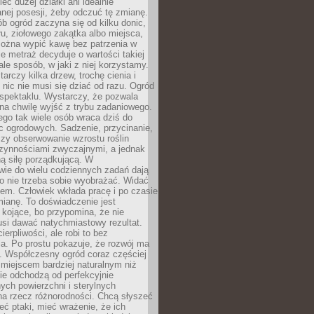
eć dużej działki ani idealnie
nej posesji, żeby odczuć tę zmianę.
ób ogród zaczyna się od kilku donic,
łu, ziołowego zakątka albo miejsca,
można wypić kawę bez patrzenia w
nie metraż decyduje o wartości takiej
 ale sposób, w jaki z niej korzystamy.
rczy kilka drzew, trochę cienia i
 nic nie musi się dziać od razu. Ogród
spektaklu. Wystarczy, że pozwala
na chwilę wyjść z trybu zadaniowego.
ego tak wiele osób wraca dziś do
c ogrodowych. Sadzenie, przycinanie,
zy obserwowanie wzrostu roślin
czynnościami zwyczajnymi, a jednak
ą siłę porządkującą. W
wie do wielu codziennych zadań dają
go nie trzeba sobie wyobrażać. Widać
em. Człowiek wkłada pracę i po czasie
ianę. To doświadczenie jest
kojące, bo przypomina, że nie
si dawać natychmiastowy rezultat.
ierpliwości, ale robi to bez
a. Po prostu pokazuje, że rozwój ma
. Współczesny ogród coraz częściej
ż miejscem bardziej naturalnym niż
ie odchodzą od perfekcyjnie
ych powierzchni i sterylnych
na rzecz różnorodności. Chcą słyszeć
eć ptaki, mieć wrażenie, że ich