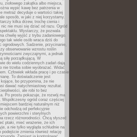
łu, ziołowego zakątka albo miejsca,
można wypić kawę bez patrzenia w
nie metraż decyduje o wartości takiej
 ale sposób, w jaki z niej korzystamy.
rczy kilka drzew, trochę cienia i
 nic nie musi się dziać od razu. Ogród
spektaklu. Wystarczy, że pozwala
na chwilę wyjść z trybu zadaniowego.
ego tak wiele osób wraca dziś do
c ogrodowych. Sadzenie, przycinanie,
zy obserwowanie wzrostu roślin
czynnościami zwyczajnymi, a jednak
ą siłę porządkującą. W
wie do wielu codziennych zadań dają
go nie trzeba sobie wyobrażać. Widać
em. Człowiek wkłada pracę i po czasie
ianę. To doświadczenie jest
kojące, bo przypomina, że nie
si dawać natychmiastowy rezultat.
ierpliwości, ale robi to bez
a. Po prostu pokazuje, że rozwój ma
. Współczesny ogród coraz częściej
ż miejscem bardziej naturalnym niż
ie odchodzą od perfekcyjnie
ych powierzchni i sterylnych
na rzecz różnorodności. Chcą słyszeć
eć ptaki, mieć wrażenie, że ich
yje, a nie tylko wygląda schludnie na
o podejście zmienia również relację
przyrodą. Zamiast ją kontrolować,