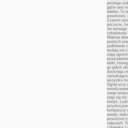
prostego sto
gdzie rano 
telefon. To 
przestrzeni,
Czasem wysta
poczucie, że
nie wymaga 
człowiekowi 
Właśnie dlat
prostych pra
podlewanie c
wydają się 
mają ogromn
przeciwieńst
efekt, które
go gołym oki
dostrzega zm
zaskakująco 
wszystko mu
Ogród uczy c
moralizowani
swoje tempo
staje się te
kiedyś. Ludz
przystrzyżon
kompozycji 
owady, widzi
przestrzeń ż
zdjęciach. T
człowieka z 