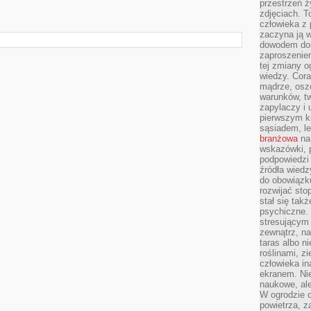
przestrzeń ż
zdjęciach. T
człowieka z 
zaczyna ją w
dowodem dom
zaproszeniem
tej zmiany 
wiedzy. Cor
mądrze, osz
warunków, tw
zapylaczy i
pierwszym kr
sąsiadem, l
branżowa
na 
wskazówki, 
podpowiedzi
źródła wiedz
do obowiązku
rozwijać sto
stał się tak
psychiczne. 
stresującym
zewnątrz, na
taras albo ni
roślinami, z
człowieka in
ekranem. Nie
naukowe, ale
W ogrodzie 
powietrza, z