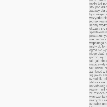
może też po
stół pod drz
zabawy dla d
było usiąść 
wszystko nie
jednak real
sceną zwykł
okazują się 
spektakularn
powtarzalnyc
wieczorów z 
wspólnego s
mięty do lem
ogród nie w
niego dbać, 
godzić się z
tak, jak chci
nieprzewidyw
tak ludzki. 
zamknąć w i
się jakaś zm
szkodniki, n
słabszy rok.
satysfakcję 
realnym niż 
że rosnąca 
wyciszenia 
naszych cza
człowiek cor