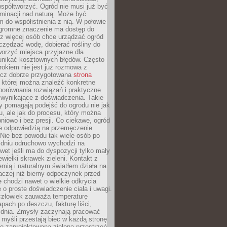
spółtworzyć. Ogród nie musi już być
inacji nad naturą. Może być
 do współistnienia z nią. W połowie
ogromne znaczenie ma dostęp do
az więcej osób chce urządzać ogród
czędzać wodę, dobierać rośliny do
orzyć miejsca przyjazne dla
 unikać kosztownych błędów. Często
okiem nie jest już rozmowa z
ecz dobrze przygotowana
strona
której można znaleźć konkretne
porównania rozwiązań i praktyczne
 wynikające z doświadczenia. Takie
y pomagają podejść do ogrodu nie jak
, ale jak do procesu, który można
pniowo i bez presji. Co ciekawe, ogród
że odpowiedzią na przemęczenie
Nie bez powodu tak wiele osób po
 dniu odruchowo wychodzi na
wet jeśli ma do dyspozycji tylko mały
ewielki skrawek zieleni. Kontakt z
iemią i naturalnym światłem działa na
aczej niż bierny odpoczynek przed
 chodzi nawet o wielkie odkrycia
 o proste doświadczenie ciała i uwagi.
człowiek zauważa temperaturę
apach po deszczu, fakturę liści,
 dnia. Zmysły zaczynają pracować
a myśli przestają biec w każdą stronę
e zaprojektowana zielona przestrzeń