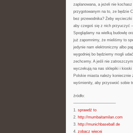
zaplanowana, a jeżeli nie kochasz 
przygotowanym na to, ze będzie C
bez przewodnika? Żeby wycieczki c
aby czegoś się z nich przyuczyć –
Spoglądamy na wielką budowlę ora
już zapomnimy, że mieliśmy to s
jedynie nam elektroniczny albo pa
wygodniej bo będziemy mogli udać 
zechcemy. A jeśli nie zatroszczym
wyczekują na nas sklepiki i kiosk
Polskie miasta należy koniecznie 
wyśmienity, aby przyswoić sobie tr
źródło:
———————————
1.
sprawdź to
2.
http://mumbaitamilan.com
3.
http://munichbaseball.de
4.
zobacz więcej