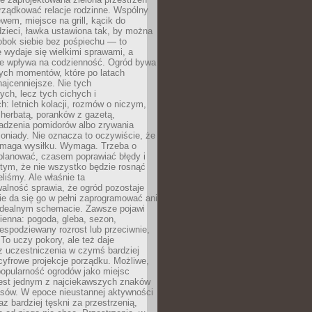
rządkować relacje rodzinne. Wspólny
ewem, miejsce na grill, kącik do
zieci, ławka ustawiona tak, by można
obok siebie bez pośpiechu — to
 wydaje się wielkimi sprawami, a
nie wpływa na codzienność. Ogród bywa
ych momentów, które po latach
najcenniejsze. Nie tych
ych, lecz tych cichych i
h: letnich kolacji, rozmów o niczym,
herbatą, poranków z gazetą,
adzenia pomidorów albo zrywania
oniady. Nie oznacza to oczywiście, że
ymaga wysiłku. Wymaga. Trzeba o
planować, czasem poprawiać błędy i
 tym, że nie wszystko będzie rosnąć
eliśmy. Ale właśnie ta
alność sprawia, że ogród pozostaje
Nie da się go w pełni zaprogramować ani
dealnym schemacie. Zawsze pojawi
ienna: pogoda, gleba, sezon,
iespodziewany rozrost lub przeciwnie,
 To uczy pokory, ale też daje
z uczestniczenia w czymś bardziej
cyfrowe projekcje porządku. Możliwe,
popularność ogrodów jako miejsc
jest jednym z najciekawszych znaków
sów. W epoce nieustannej aktywności
az bardziej tęskni za przestrzenią,