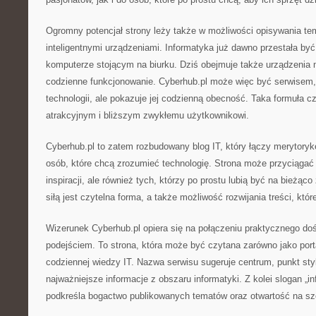
Ogromny potencjał strony leży także w możliwości opisywania t
inteligentnymi urządzeniami. Informatyka już dawno przestała by
komputerze stojącym na biurku. Dziś obejmuje także urządzenia 
codzienne funkcjonowanie. Cyberhub.pl może więc być serwisem, 
technologii, ale pokazuje jej codzienną obecność. Taka formuła czy
atrakcyjnym i bliższym zwykłemu użytkownikowi.
Cyberhub.pl to zatem rozbudowany blog IT, który łączy merytoryk
osób, które chcą zrozumieć technologię. Strona może przyciągać 
inspiracji, ale również tych, którzy po prostu lubią być na bieżą
siłą jest czytelna forma, a także możliwość rozwijania treści, któr
Wizerunek Cyberhub.pl opiera się na połączeniu praktycznego d
podejściem. To strona, która może być czytana zarówno jako portal
codziennej wiedzy IT. Nazwa serwisu sugeruje centrum, punkt st
najważniejsze informacje z obszaru informatyki. Z kolei slogan „i
podkreśla bogactwo publikowanych tematów oraz otwartość na sz