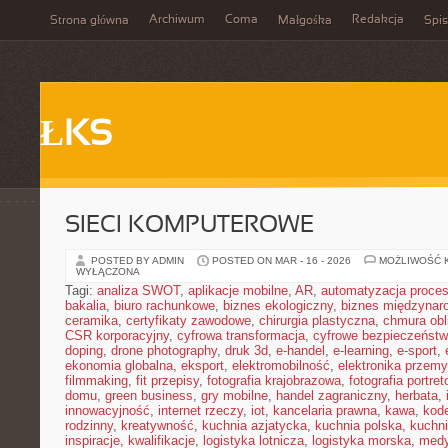
Archiwum
Coma
Redakcja
Strona główna
Małgośka
Spis
ŁKS
SIECI KOMPUTEROWE
POSTED BY ADMIN
POSTED ON MAR - 16 - 2026
MOŻLIWOŚĆ 
WYŁĄCZONA
Tagi:
analiza SWOT
,
aplikacje mobilne
,
AR
,
automatyzacja proce
bakalia
,
biuro rachunkowe
,
biznes ekologiczny
,
biznes międzynar
ceramika
,
certyfikaty zawodowe
,
chirurgia plastyczna
,
chmura obl
CSR korporacyjny
,
cyfrowa transformacja
,
cyfrowe bezpieczeńst
doping
,
drone photography
,
druk 3d
,
e-handel
,
e-learning
,
e-sport
,
ekonomia globalna
,
eksport
,
elektromobilność
,
elektronika przem
filmmaking
,
fit przepisy
,
fotografia krajobrazowa
,
fotografia portre
domu
,
green business
,
gry mobilne
,
handel zagraniczny
,
herbata
,
innowacyjność
,
internet rzeczy
,
iot
,
kancelaria prawna
,
kawa
,
kod
rodzinny
,
kreatywność
,
kuchnia azjatycka
,
kuchnia polska
,
kuchn
inspiracje
,
kwalifikacje
,
logistyka lotnicza
,
logistyka morska
,
medy