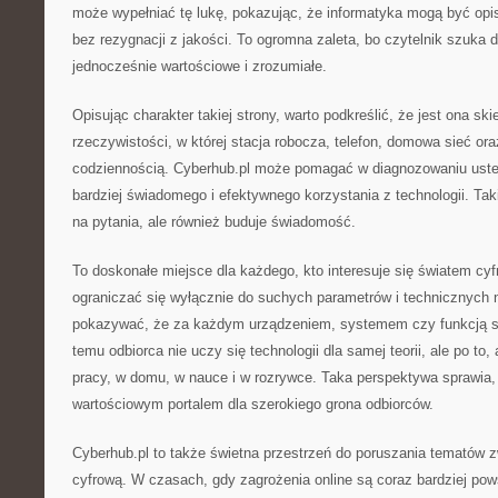
może wypełniać tę lukę, pokazując, że informatyka mogą być op
bez rezygnacji z jakości. To ogromna zaleta, bo czytelnik szuka dz
jednocześnie wartościowe i zrozumiałe.
Opisując charakter takiej strony, warto podkreślić, że jest ona sk
rzeczywistości, w której stacja robocza, telefon, domowa sieć ora
codziennością. Cyberhub.pl może pomagać w diagnozowaniu uster
bardziej świadomego i efektywnego korzystania z technologii. Taki
na pytania, ale również buduje świadomość.
To doskonałe miejsce dla każdego, kto interesuje się światem cy
ograniczać się wyłącznie do suchych parametrów i technicznych
pokazywać, że za każdym urządzeniem, systemem czy funkcją sto
temu odbiorca nie uczy się technologii dla samej teorii, ale po to,
pracy, w domu, w nauce i w rozrywce. Taka perspektywa sprawia, 
wartościowym portalem dla szerokiego grona odbiorców.
Cyberhub.pl to także świetna przestrzeń do poruszania tematów 
cyfrową. W czasach, gdy zagrożenia online są coraz bardziej po