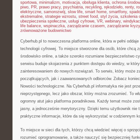
sportowa
,
minimalizm
,
motivacja
,
obsługa klienta
,
ochrona środow
piwo
,
PR
,
prawo pracy
,
psychiatria
,
recykling
,
rękodzieło
,
renty
,
ro
elektryczne
,
samorozwój
,
slow life
,
smart home
,
smartfony
,
spado
ekstremalne
,
strategie wzrostu
,
street food
,
styl życia
,
szkolenia 
ubezpieczenia społeczne
,
usługi cyfrowe
,
VR
,
webinary
,
windykac
life balance
,
wspinaczka
,
zarządzanie czasem
,
zarządzanie kryz
zrównoważone budownictwo
Cyberhub.pl to nowoczesna platforma online, która w pełni oddaj
technologii cyfrowej. To miejsce stworzone dla osób, które chcą 
środowisko online, a także szeroko rozumiane bezpieczeństwo c
serwisu buduje skojarzenia z punktem dostępu do wiedzy, w który
zainteresowaniem do nowych rozwiązań. To serwis, który może z
początkujących, jak i zaawansowanych odbiorców. Zobacz koniec
Nowości technologiczne. Na Cyberhub.pl informatyka nie jest prz
nieprzystępnego, lecz jako obszar, który można zrozumieć. To wł
ogromny atut jako platforma poradnikowa. Każdy temat może zo
jasny, a jednocześnie merytoryczny. Dzięki temu użytkownik nie tr
praktyczne informacje, które da się wykorzystać w codziennym ko
To miejsce w sieci dla tych, którzy chcą wiedzieć więcej o sprzę
rozumieć oprogramowanie, a także nauczyć się bezpieczniej funk