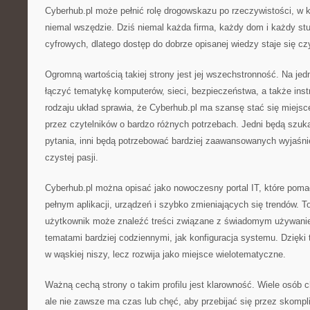
Cyberhub.pl może pełnić rolę drogowskazu po rzeczywistości, w kt
niemal wszędzie. Dziś niemal każda firma, każdy dom i każdy st
cyfrowych, dlatego dostęp do dobrze opisanej wiedzy staje się 
Ogromną wartością takiej strony jest jej wszechstronność. Na je
łączyć tematykę komputerów, sieci, bezpieczeństwa, a także instr
rodzaju układ sprawia, że Cyberhub.pl ma szansę stać się miejs
przez czytelników o bardzo różnych potrzebach. Jedni będą szuk
pytania, inni będą potrzebować bardziej zaawansowanych wyjaśnień,
czystej pasji.
Cyberhub.pl można opisać jako nowoczesny portal IT, które poma
pełnym aplikacji, urządzeń i szybko zmieniających się trendów. To
użytkownik może znaleźć treści związane z świadomym używaniem
tematami bardziej codziennymi, jak konfiguracja systemu. Dzięki
w wąskiej niszy, lecz rozwija jako miejsce wielotematyczne.
Ważną cechą strony o takim profilu jest klarowność. Wiele osób c
ale nie zawsze ma czas lub chęć, aby przebijać się przez skompl