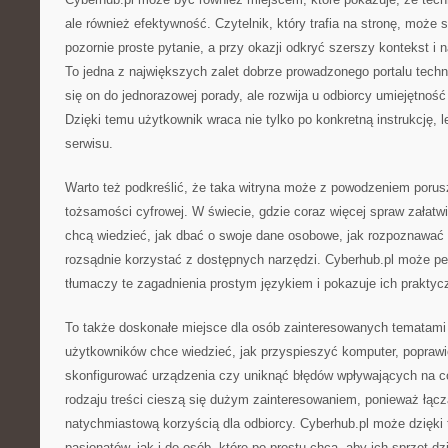
ale również efektywność. Czytelnik, który trafia na stronę, może
pozornie proste pytanie, a przy okazji odkryć szerszy kontekst i
To jedna z największych zalet dobrze prowadzonego portalu techn
się on do jednorazowej porady, ale rozwija u odbiorcy umiejętność
Dzięki temu użytkownik wraca nie tylko po konkretną instrukcję, 
serwisu.
Warto też podkreślić, że taka witryna może z powodzeniem poru
tożsamości cyfrowej. W świecie, gdzie coraz więcej spraw załatwi
chcą wiedzieć, jak dbać o swoje dane osobowe, jak rozpoznawać c
rozsądnie korzystać z dostępnych narzędzi. Cyberhub.pl może peł
tłumaczy te zagadnienia prostym językiem i pokazuje ich praktyc
To także doskonałe miejsce dla osób zainteresowanych tematami 
użytkowników chce wiedzieć, jak przyspieszyć komputer, poprawić
skonfigurować urządzenia czy uniknąć błędów wpływających na c
rodzaju treści cieszą się dużym zainteresowaniem, ponieważ łąc
natychmiastową korzyścią dla odbiorcy. Cyberhub.pl może dzięki 
pasjonatów, jak i do osób, które po prostu chcą, aby ich sprzęt dzia