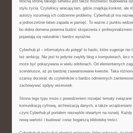
Mocną stroną takiego serwisu jest także możliwość budowania s
stylu życia. Czytelnicy wracają tam, gdzie znajdują konkret, ale r
autorzy rozumieją ich codzienne problemy. Cyberhub.pl ma nazwę,
a jednocześnie łatwo zapada w pamięć. To ważne z punktu widze
bo dobra domena powinna budzić skojarzenia z profesjonalizmem. 
pojawiają się naturalnie i bardzo wyraźnie.
Cyberhub.pl – informatyka do potęgi! to hasło, które sugeruje nie 
też ambicję. Nie jest to jedynie zwykły blog o komputerach, lecz 
może być pokazywana w wielu odsłonach. Od elementarnych zaga
scenariusze, aż po bardziej zaawansowane kwestie. Taka różnor
szansę docierać do czytelników o bardzo odmiennych zaintereso
zachowywać spójny wizerunek.
Strona tego typu może z powodzeniem rozwijać tematy związane 
komunikacją cyfrową, archiwizacją danych, a także urządzeniami
czyni Cyberhub.pl portalem niezwykle otwartym na rozwój. Każdy
nową wartość i budować coraz bogatszą bibliotekę treści.
Cyberhub.pl może być również miejscem, które pokazuje, że techno