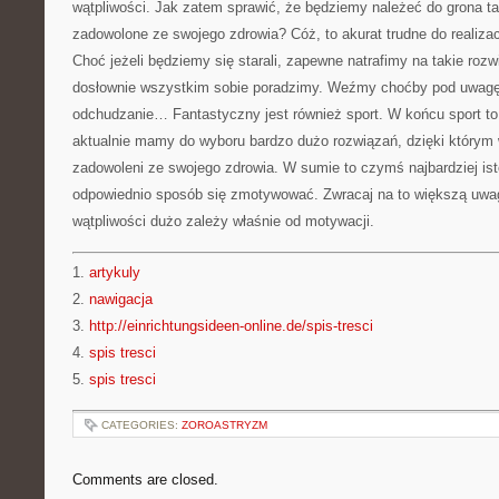
wątpliwości. Jak zatem sprawić, że będziemy należeć do grona ta
zadowolone ze swojego zdrowia? Cóż, to akurat trudne do realiza
Choć jeżeli będziemy się starali, zapewne natrafimy na takie rozw
dosłownie wszystkim sobie poradzimy. Weźmy choćby pod uwagę 
odchudzanie… Fantastyczny jest również sport. W końcu sport t
aktualnie mamy do wyboru bardzo dużo rozwiązań, dzięki którym
zadowoleni ze swojego zdrowia. W sumie to czymś najbardziej ist
odpowiednio sposób się zmotywować. Zwracaj na to większą uwag
wątpliwości dużo zależy właśnie od motywacji.
1.
artykuly
2.
nawigacja
3.
http://einrichtungsideen-online.de/spis-tresci
4.
spis tresci
5.
spis tresci
CATEGORIES:
ZOROASTRYZM
Comments are closed.