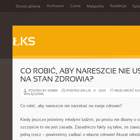
Archiwum
Coma
Redakcja
Strona główna
Małgośka
Spis
ŁKS
CO ROBIĆ, ABY NARESZCIE NIE 
NA STAN ZDROWIA?
POSTED BY ADMIN
POSTED ON LIS - 6 - 2025
MOŻLIWOŚĆ K
WYŁĄCZONA
Co robić, aby nareszcie nie narzekać na swoje zdrowie?
Kiedy jeszcze jesteśmy młodymi ludźmi, po prostu nie dbamy o s
szczęście to nie jest zasada. Zasadniczo fakty są takie, że zaw
jedną rzecz – powinniśmy zadbać o własne zdrowie! Akurat odnośn