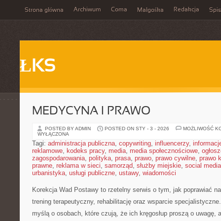
Archiwum
Coma
Redakcja
Strona główna
Małgośka
Spis
ŁKS
MEDYCYNA I PRAWO
POSTED BY ADMIN
POSTED ON STY - 3 - 2026
MOŻLIWOŚĆ K
WYŁĄCZONA
Tagi:
administracja publiczna
,
copywriting
,
influencerzy
,
informacj
reklamowe
,
kodeks pracy
,
media
,
media społecznościowe
,
ogłosz
zagospodarowania
,
polityka
,
prasa
,
prawo
,
prawo cywilne
,
prawo 
prawne
,
reklama w sieci
,
samorząd
,
służby miejskie
,
social media
urbanistyka
,
usługi publiczne
,
ustawy
,
wiadomości
Korekcja Wad Postawy to rzetelny serwis o tym, jak poprawiać n
trening terapeutyczny, rehabilitację oraz wsparcie specjalistyczne
myślą o osobach, które czują, że ich kręgosłup proszą o uwagę, a