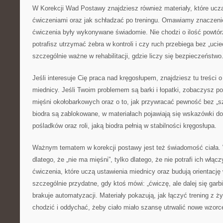
W Korekcji Wad Postawy znajdziesz również materiały, które uczą,
ćwiczeniami oraz jak schładzać po treningu. Omawiamy znaczeni
ćwiczenia były wykonywane świadomie. Nie chodzi o ilość powtórze
potrafisz utrzymać żebra w kontroli i czy ruch przebiega bez „ucie
szczególnie ważne w rehabilitacji, gdzie liczy się bezpieczeństwo
Jeśli interesuje Cię praca nad kręgosłupem, znajdziesz tu treści o 
miednicy. Jeśli Twoim problemem są barki i łopatki, zobaczysz po
mięśni okołobarkowych oraz o to, jak przywracać pewność bez „sz
biodra są zablokowane, w materiałach pojawiają się wskazówki d
pośladków oraz roli, jaką biodra pełnią w stabilności kręgosłupa.
Ważnym tematem w korekcji postawy jest też świadomość ciała. 
dlatego, że „nie ma mięśni”, tylko dlatego, że nie potrafi ich włąc
ćwiczenia, które uczą ustawienia miednicy oraz budują orientację 
szczególnie przydatne, gdy ktoś mówi: „ćwiczę, ale dalej się gar
brakuje automatyzacji. Materiały pokazują, jak łączyć trening z ży
chodzić i oddychać, żeby ciało miało szansę utrwalić nowe wzorc