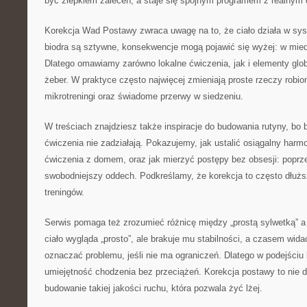
być zlepkiem zaleceń, a staje się spójnym programem z realnym 
Korekcja Wad Postawy zwraca uwagę na to, że ciało działa w sys
biodra są sztywne, konsekwencje mogą pojawić się wyżej: w mied
Dlatego omawiamy zarówno lokalne ćwiczenia, jak i elementy globa
żeber. W praktyce często najwięcej zmieniają proste rzeczy robio
mikrotreningi oraz świadome przerwy w siedzeniu.
W treściach znajdziesz także inspiracje do budowania rutyny, bo 
ćwiczenia nie zadziałają. Pokazujemy, jak ustalić osiągalny harm
ćwiczenia z domem, oraz jak mierzyć postępy bez obsesji: poprze
swobodniejszy oddech. Podkreślamy, że korekcja to często dłuższ
treningów.
Serwis pomaga też zrozumieć różnicę między „prostą sylwetką” 
ciało wygląda „prosto”, ale brakuje mu stabilności, a czasem wida
oznaczać problemu, jeśli nie ma ograniczeń. Dlatego w podejściu 
umiejętność chodzenia bez przeciążeń. Korekcja postawy to nie dą
budowanie takiej jakości ruchu, która pozwala żyć lżej.