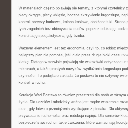
W materiałach często pojawiają się tematy, z którymi czytelnicy z
plecy okrągłe, plecy wklęsłe, boczne skrzywienie kręgosłupa, napi
kontroli obręczy barkowej, kolana koślawe, obniżone łuki. Strona
tych zagadnień bez obiecywania cudów: poprzez edukację, codzi
konsultację specjalistyczną, gdy trzeba.
Ważnym elementem jest też ergonomia, czyli to, co robisz międz
najlepszy plan nie pomoże, jeśli ciało przez długie bloki czasu tk
klatkę. Dlatego w serwisie pojawiają się wskazówki dotyczące ust
mikroruch, a także prostych nawyków: wydłużania kręgosłupa po
czynności. To podejście zakłada, że postawa to nie sztywny wzor
kontroli w ruchu.
Korekcja Wad Postawy to również przestrzeń dla osób w różnym 
życia. Dla uczniów i młodzieży ważna jest mądre wspieranie rozwo
czas, gdy łatwo o przeciążenia wynikające z plecaka. Dla aktywn
przywracanie ruchomości oraz redukcja napięć. Dla seniorów klu
bezpieczeństwo ruchu i takie ćwiczenia, które wzmacniają koord