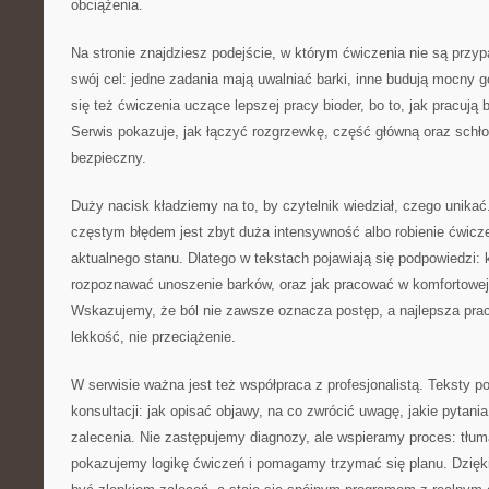
obciążenia.
Na stronie znajdziesz podejście, w którym ćwiczenia nie są prz
swój cel: jedne zadania mają uwalniać barki, inne budują mocny g
się też ćwiczenia uczące lepszej pracy bioder, bo to, jak pracują 
Serwis pokazuje, jak łączyć rozgrzewkę, część główną oraz schłod
bezpieczny.
Duży nacisk kładziemy na to, by czytelnik wiedział, czego unikać
częstym błędem jest zbyt duża intensywność albo robienie ćwicze
aktualnego stanu. Dlatego w tekstach pojawiają się podpowiedzi: 
rozpoznawać unoszenie barków, oraz jak pracować w komfortowej
Wskazujemy, że ból nie zawsze oznacza postęp, a najlepsza praca
lekkość, nie przeciążenie.
W serwisie ważna jest też współpraca z profesjonalistą. Teksty 
konsultacji: jak opisać objawy, na co zwrócić uwagę, jakie pytani
zalecenia. Nie zastępujemy diagnozy, ale wspieramy proces: tłu
pokazujemy logikę ćwiczeń i pomagamy trzymać się planu. Dzięki 