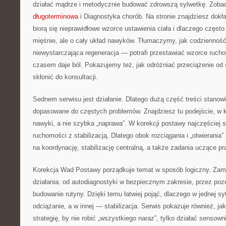
działać mądrze i metodycznie budować zdrowszą sylwetkę. Zoba
długoterminowa
i Diagnostyka chorób. Na stronie znajdziesz dokł
biorą się nieprawidłowe wzorce ustawienia ciała i dlaczego często
mięśnie, ale o cały układ nawyków. Tłumaczymy, jak codzienność
niewystarczająca regeneracja — potrafi przestawiać wzorce ruch
czasem daje ból. Pokazujemy też, jak odróżniać przeciążenie od 
skłonić do konsultacji.
Sednem serwisu jest działanie. Dlatego dużą część treści stanow
dopasowane do częstych problemów. Znajdziesz tu podejście, w kt
nawyki, a nie szybka „naprawa”. W korekcji postawy najczęściej 
ruchomości z stabilizacją. Dlatego obok rozciągania i „otwierania” 
na koordynację, stabilizację centralną, a także zadania uczące p
Korekcja Wad Postawy porządkuje temat w sposób logiczny. Zami
działania: od autodiagnostyki w bezpiecznym zakresie, przez poz
budowanie rutyny. Dzięki temu łatwiej pojąć, dlaczego w jednej syt
odciążanie, a w innej — stabilizacja. Serwis pokazuje również, ja
strategię, by nie robić „wszystkiego naraz”, tylko działać sensown