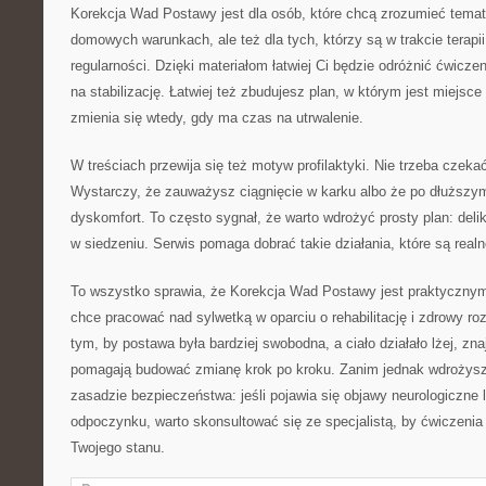
Korekcja Wad Postawy jest dla osób, które chcą zrozumieć temat reh
domowych warunkach, ale też dla tych, którzy są w trakcie terapii
regularności. Dzięki materiałom łatwiej Ci będzie odróżnić ćwicz
na stabilizację. Łatwiej też zbudujesz plan, w którym jest miejsc
zmienia się wtedy, gdy ma czas na utrwalenie.
W treściach przewija się też motyw profilaktyki. Nie trzeba czekać,
Wystarczy, że zauważysz ciągnięcie w karku albo że po dłuższy
dyskomfort. To często sygnał, że warto wdrożyć prosty plan: deli
w siedzeniu. Serwis pomaga dobrać takie działania, które są realn
To wszystko sprawia, że Korekcja Wad Postawy jest praktycznym
chce pracować nad sylwetką w oparciu o rehabilitację i zdrowy roz
tym, by postawa była bardziej swobodna, a ciało działało lżej, zn
pomagają budować zmianę krok po kroku. Zanim jednak wdrożysz 
zasadzie bezpieczeństwa: jeśli pojawia się objawy neurologiczne
odpoczynku, warto skonsultować się ze specjalistą, by ćwiczeni
Twojego stanu.