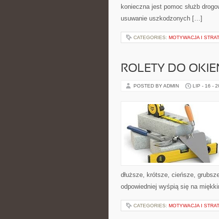
konieczna jest pomoc służb drogow
usuwanie uszkodzonych […]
CATEGORIES:
MOTYWACJA I STRAT
ROLETY DO OKIE
POSTED BY ADMIN
LIP - 16 - 
dłuższe, krótsze, cieńsze, grubsz
odpowiedniej wyśpią się na miękk
CATEGORIES:
MOTYWACJA I STRAT