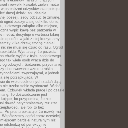
łnym ekranów, hałasu i ciągłych
wet niewielki kawałek zieleni może
 w przestrzeń odzyskiwania spokoju.
eć dużej działki ani idealnie
nej posesji, żeby odczuć tę zmianę.
ób ogród zaczyna się od kilku donic,
łu, ziołowego zakątka albo miejsca,
można wypić kawę bez patrzenia w
nie metraż decyduje o wartości takiej
 ale sposób, w jaki z niej korzystamy.
rczy kilka drzew, trochę cienia i
 nic nie musi się dziać od razu. Ogród
spektaklu. Wystarczy, że pozwala
na chwilę wyjść z trybu zadaniowego.
ego tak wiele osób wraca dziś do
c ogrodowych. Sadzenie, przycinanie,
zy obserwowanie wzrostu roślin
czynnościami zwyczajnymi, a jednak
ą siłę porządkującą. W
wie do wielu codziennych zadań dają
go nie trzeba sobie wyobrażać. Widać
em. Człowiek wkłada pracę i po czasie
ianę. To doświadczenie jest
kojące, bo przypomina, że nie
si dawać natychmiastowy rezultat.
ierpliwości, ale robi to bez
a. Po prostu pokazuje, że rozwój ma
. Współczesny ogród coraz częściej
ż miejscem bardziej naturalnym niż
ie odchodzą od perfekcyjnie