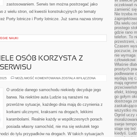
W świecie pe
zastosowaniem. Serwis ten można postrzegać jako
oczekiwań na
zamienić się
wo z wielu stron, od kwestii konstrukcyjnych po tematy
Nie trzeba mi
zaprojektowa
eż Porty lotnicze i Porty lotnicze. Już sama nazwa strony
Dla wielu os
prostego sto
gdzie rano 
telefon. To 
EGIE NAUKI
przestrzeni,
Czasem wysta
poczucie, że
nie wymaga 
IELE OSÓB KORZYSTA Z
człowiekowi 
Właśnie dlat
 SERWISU
prostych pra
podlewanie c
wydają się 
NIESŁYCHANIE
 2025
MOŻLIWOŚĆ KOMENTOWANIA
ZOSTAŁA WYŁĄCZONA
WIELE
mają ogromn
OSÓB
przeciwieńst
KORZYSTA
O urodzie danego samochodu niekiedy decyduje jego
Z
efekt, które
SŁUŻB
go gołym oki
barwa. Na niektóre auta Ludzie są narażeni na
BIEGŁEGO
dostrzega zm
SERWISU
przeróżne sytuacje, każdego dnia mają do czynienia z
zaskakująco 
wszystko mu
korkami ulicznymi, kraksami na drogach, lekkimi
Ogród uczy c
karambolami. Realnie każdy w współczesnych porach
moralizowani
swoje tempo
posiada własny samochód, nie ma się wskutek tego
staje się te
kiedyś. Ludz
hodzi do tylu przypadków na drogach. W takich sytuacjach