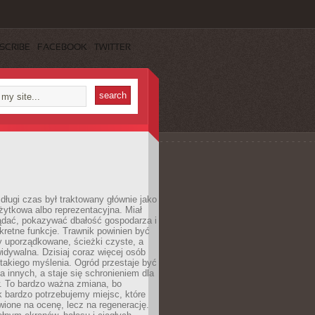
SCRIBE
FACEBOOK
TWITTER
długi czas był traktowany głównie jako
żytkowa albo reprezentacyjna. Miał
ądać, pokazywać dbałość gospodarza i
kretne funkcje. Trawnik powinien być
y uporządkowane, ścieżki czyste, a
idywalna. Dzisiaj coraz więcej osób
takiego myślenia. Ogród przestaje być
a innych, a staje się schronieniem dla
 To bardzo ważna zmiana, bo
k bardzo potrzebujemy miejsc, które
wione na ocenę, lecz na regenerację.