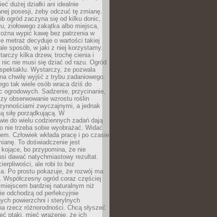
eć dużej działki ani idealnie
nej posesji, żeby odczuć tę zmianę.
ób ogród zaczyna się od kilku donic,
łu, ziołowego zakątka albo miejsca,
można wypić kawę bez patrzenia w
nie metraż decyduje o wartości takiej
 ale sposób, w jaki z niej korzystamy.
rczy kilka drzew, trochę cienia i
 nic nie musi się dziać od razu. Ogród
spektaklu. Wystarczy, że pozwala
na chwilę wyjść z trybu zadaniowego.
ego tak wiele osób wraca dziś do
c ogrodowych. Sadzenie, przycinanie,
zy obserwowanie wzrostu roślin
czynnościami zwyczajnymi, a jednak
ą siłę porządkującą. W
wie do wielu codziennych zadań dają
go nie trzeba sobie wyobrażać. Widać
em. Człowiek wkłada pracę i po czasie
ianę. To doświadczenie jest
kojące, bo przypomina, że nie
si dawać natychmiastowy rezultat.
ierpliwości, ale robi to bez
a. Po prostu pokazuje, że rozwój ma
. Współczesny ogród coraz częściej
ż miejscem bardziej naturalnym niż
ie odchodzą od perfekcyjnie
ych powierzchni i sterylnych
na rzecz różnorodności. Chcą słyszeć
eć ptaki, mieć wrażenie, że ich