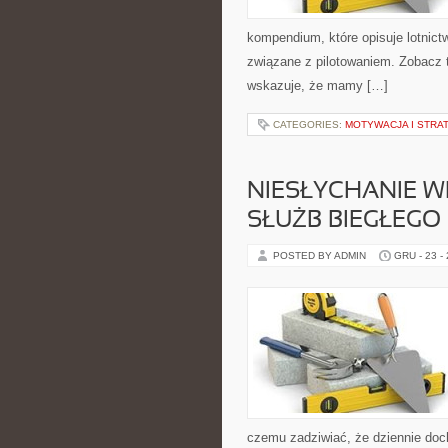
kompendium, które opisuje lotnict
związane z pilotowaniem. Zobacz t
wskazuje, że mamy […]
CATEGORIES:
MOTYWACJA I STRAT
NIESŁYCHANIE W
SŁUŻB BIEGŁEGO
POSTED BY ADMIN
GRU - 23 -
czemu zadziwiać, że dziennie doc