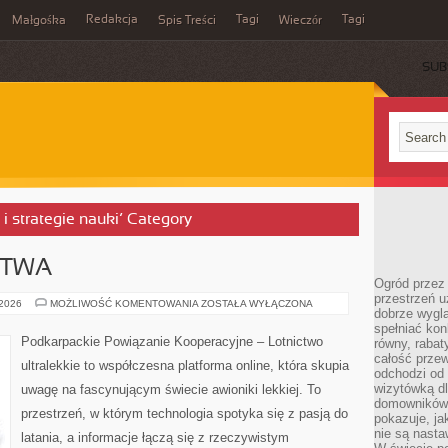
Redakcja
Tagi
Tagi
Małgośka
Spis Treści
Wieczór
SUB
 i strategie nauki’ Category
CTWA
Ogród przez 
przestrzeń u
HISTORIA
 2026
MOŻLIWOŚĆ KOMENTOWANIA
ZOSTAŁA WYŁĄCZONA
dobrze wygl
LOTNICTWA
spełniać kon
Podkarpackie Powiązanie Kooperacyjne – Lotnictwo
równy, rabat
całość przew
ultralekkie to współczesna platforma online, która skupia
odchodzi od 
wizytówką dl
uwagę na fascynującym świecie awioniki lekkiej. To
domowników.
przestrzeń, w którym technologia spotyka się z pasją do
pokazuje, ja
nie są nasta
latania, a informacje łączą się z rzeczywistym