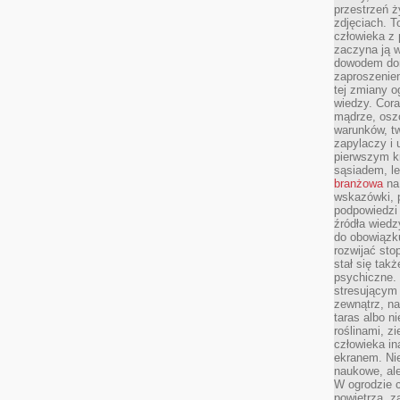
przestrzeń ż
zdjęciach. T
człowieka z 
zaczyna ją w
dowodem dom
zaproszeniem
tej zmiany 
wiedzy. Cor
mądrze, osz
warunków, tw
zapylaczy i
pierwszym kr
sąsiadem, l
branżowa
na 
wskazówki, 
podpowiedzi
źródła wiedz
do obowiązku
rozwijać sto
stał się tak
psychiczne. 
stresującym
zewnątrz, na
taras albo ni
roślinami, z
człowieka in
ekranem. Nie
naukowe, ale
W ogrodzie 
powietrza, z