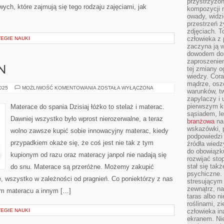
przystrzyżon
ych, które zajmują się tego rodzaju zajęciami, jak
kompozycji 
owady, widzi
przestrzeń ż
zdjęciach. T
człowieka z 
EGIE NAUKI
zaczyna ją w
dowodem dom
zaproszeniem
N
tej zmiany 
wiedzy. Cor
mądrze, osz
ROLETY
2025
MOŻLIWOŚĆ KOMENTOWANIA
ZOSTAŁA WYŁĄCZONA
warunków, tw
DO
zapylaczy i
OKIEN
pierwszym kr
Materace do spania Dzisiaj łóżko to stelaż i materac.
sąsiadem, l
Dawniej wszystko było wprost nierozerwalne, a teraz
branżowa
na 
wskazówki, 
wolno zawsze kupić sobie innowacyjny materac, kiedy
podpowiedzi
przypadkiem okaże się, że coś jest nie tak z tym
źródła wiedz
do obowiązku
kupionym od razu oraz materacy janpol nie nadają się
rozwijać sto
stał się tak
do snu. Materace są przeróżne. Możemy zakupić
psychiczne. 
e, wszystko w zależności od pragnień. Co poniektórzy z nas
stresującym
zewnątrz, na
im materacu a innym […]
taras albo ni
roślinami, z
EGIE NAUKI
człowieka in
ekranem. Nie