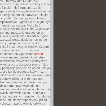
ych powierzchni i sterylnych
na rzecz różnorodności. Chcą słyszeć
eć ptaki, mieć wrażenie, że ich
yje, a nie tylko wygląda schludnie na
o podejście zmienia również relację
przyrodą. Zamiast ją kontrolować,
spółtworzyć. Ogród nie musi już być
inacji nad naturą. Może być
 do współistnienia z nią. W połowie
ogromne znaczenie ma dostęp do
az więcej osób chce urządzać ogród
czędzać wodę, dobierać rośliny do
orzyć miejsca przyjazne dla
 unikać kosztownych błędów. Często
okiem nie jest już rozmowa z
ecz dobrze przygotowana
strona
której można znaleźć konkretne
porównania rozwiązań i praktyczne
 wynikające z doświadczenia. Takie
y pomagają podejść do ogrodu nie jak
, ale jak do procesu, który można
pniowo i bez presji. Co ciekawe, ogród
że odpowiedzią na przemęczenie
Nie bez powodu tak wiele osób po
 dniu odruchowo wychodzi na
wet jeśli ma do dyspozycji tylko mały
ewielki skrawek zieleni. Kontakt z
iemią i naturalnym światłem działa na
aczej niż bierny odpoczynek przed
 chodzi nawet o wielkie odkrycia