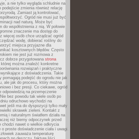
yje, a nie tylko wygląda schludnie na
o podejście zmienia również relację
przyrodą. Zamiast ją kontrolować,
spółtworzyć. Ogród nie musi już być
inacji nad naturą. Może być
 do współistnienia z nią. W połowie
ogromne znaczenie ma dostęp do
az więcej osób chce urządzać ogród
czędzać wodę, dobierać rośliny do
orzyć miejsca przyjazne dla
 unikać kosztownych błędów. Często
okiem nie jest już rozmowa z
ecz dobrze przygotowana
strona
której można znaleźć konkretne
porównania rozwiązań i praktyczne
 wynikające z doświadczenia. Takie
y pomagają podejść do ogrodu nie jak
, ale jak do procesu, który można
pniowo i bez presji. Co ciekawe, ogród
że odpowiedzią na przemęczenie
Nie bez powodu tak wiele osób po
 dniu odruchowo wychodzi na
wet jeśli ma do dyspozycji tylko mały
ewielki skrawek zieleni. Kontakt z
iemią i naturalnym światłem działa na
aczej niż bierny odpoczynek przed
 chodzi nawet o wielkie odkrycia
 o proste doświadczenie ciała i uwagi.
człowiek zauważa temperaturę
apach po deszczu, fakturę liści,