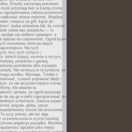
 dnia. Zmysły zaczynają pracować
a myśli przestają biec w każdą stronę
e zaprojektowana zielona przestrzeń
rządkować relacje rodzinne. Wspólny
ewem, miejsce na grill, kącik do
zieci, ławka ustawiona tak, by można
obok siebie bez pośpiechu — to
 wydaje się wielkimi sprawami, a
nie wpływa na codzienność. Ogród bywa
ych momentów, które po latach
najcenniejsze. Nie tych
ych, lecz tych cichych i
h: letnich kolacji, rozmów o niczym,
herbatą, poranków z gazetą,
adzenia pomidorów albo zrywania
oniady. Nie oznacza to oczywiście, że
ymaga wysiłku. Wymaga. Trzeba o
planować, czasem poprawiać błędy i
 tym, że nie wszystko będzie rosnąć
eliśmy. Ale właśnie ta
alność sprawia, że ogród pozostaje
Nie da się go w pełni zaprogramować ani
dealnym schemacie. Zawsze pojawi
ienna: pogoda, gleba, sezon,
iespodziewany rozrost lub przeciwnie,
 To uczy pokory, ale też daje
z uczestniczenia w czymś bardziej
cyfrowe projekcje porządku. Możliwe,
popularność ogrodów jako miejsc
jest jednym z najciekawszych znaków