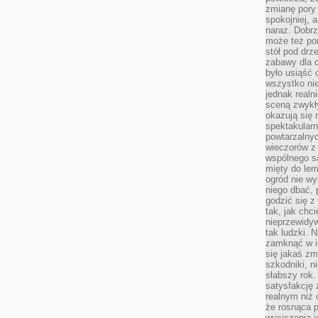
zmianę pory
spokojniej, 
naraz. Dobrz
może też po
stół pod drz
zabawy dla d
było usiąść 
wszystko nie
jednak real
sceną zwykł
okazują się 
spektakularn
powtarzalnyc
wieczorów z 
wspólnego s
mięty do lem
ogród nie w
niego dbać, 
godzić się z
tak, jak chci
nieprzewidyw
tak ludzki. 
zamknąć w i
się jakaś zm
szkodniki, n
słabszy rok.
satysfakcję 
realnym niż 
że rosnąca 
wyciszenia 