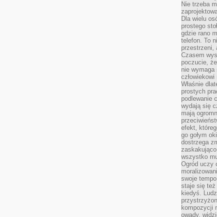
Nie trzeba mi
zaprojektowa
Dla wielu os
prostego sto
gdzie rano 
telefon. To 
przestrzeni,
Czasem wysta
poczucie, że
nie wymaga 
człowiekowi 
Właśnie dlat
prostych pra
podlewanie c
wydają się 
mają ogromn
przeciwieńst
efekt, które
go gołym oki
dostrzega zm
zaskakująco 
wszystko mu
Ogród uczy c
moralizowani
swoje tempo
staje się te
kiedyś. Ludz
przystrzyżon
kompozycji 
owady, widzi