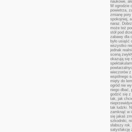
naukowe, ale
W ogrodzie 
powietrza, z
zmianę pory
spokojniej, 
naraz. Dobrz
może też po
stół pod drz
zabawy dla d
było usiąść 
wszystko nie
jednak real
sceną zwykł
okazują się 
spektakularn
powtarzalnyc
wieczorów z 
wspólnego s
mięty do lem
ogród nie w
niego dbać, 
godzić się z
tak, jak chci
nieprzewidyw
tak ludzki. 
zamknąć w i
się jakaś zm
szkodniki, n
słabszy rok.
satysfakcję 