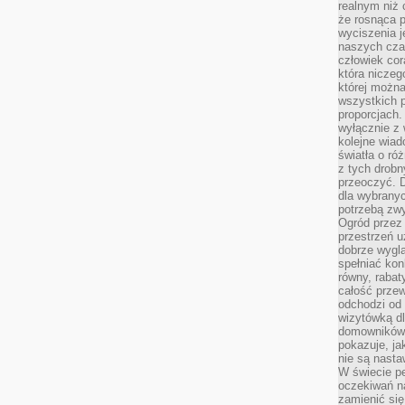
realnym niż 
że rosnąca 
wyciszenia 
naszych cza
człowiek cor
która niczeg
której można
wszystkich p
proporcjach.
wyłącznie z
kolejne wiad
światła o ró
z tych drobn
przeoczyć. D
dla wybranyc
potrzebą zwy
Ogród przez 
przestrzeń u
dobrze wygl
spełniać kon
równy, rabat
całość przew
odchodzi od 
wizytówką dl
domowników.
pokazuje, ja
nie są nasta
W świecie pe
oczekiwań na
zamienić się