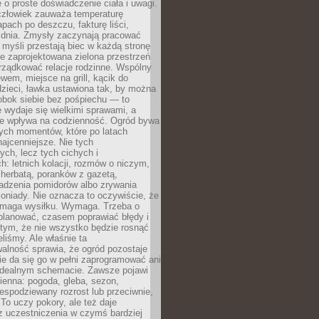
 o proste doświadczenie ciała i uwagi.
człowiek zauważa temperaturę
apach po deszczu, fakturę liści,
 dnia. Zmysły zaczynają pracować
a myśli przestają biec w każdą stronę
e zaprojektowana zielona przestrzeń
rządkować relacje rodzinne. Wspólny
ewem, miejsce na grill, kącik do
zieci, ławka ustawiona tak, by można
obok siebie bez pośpiechu — to
 wydaje się wielkimi sprawami, a
nie wpływa na codzienność. Ogród bywa
ych momentów, które po latach
najcenniejsze. Nie tych
ych, lecz tych cichych i
h: letnich kolacji, rozmów o niczym,
herbatą, poranków z gazetą,
adzenia pomidorów albo zrywania
oniady. Nie oznacza to oczywiście, że
ymaga wysiłku. Wymaga. Trzeba o
planować, czasem poprawiać błędy i
 tym, że nie wszystko będzie rosnąć
eliśmy. Ale właśnie ta
alność sprawia, że ogród pozostaje
Nie da się go w pełni zaprogramować ani
dealnym schemacie. Zawsze pojawi
ienna: pogoda, gleba, sezon,
iespodziewany rozrost lub przeciwnie,
 To uczy pokory, ale też daje
z uczestniczenia w czymś bardziej